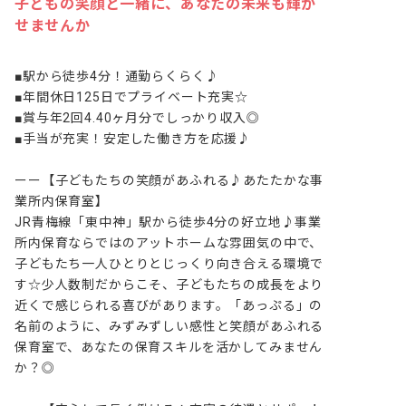
子どもの笑顔と一緒に、あなたの未来も輝か
せませんか
■駅から徒歩4分！通勤らくらく♪

■年間休日125日でプライベート充実☆

■賞与年2回4.40ヶ月分でしっかり収入◎

■手当が充実！安定した働き方を応援♪

ーー【子どもたちの笑顔があふれる♪あたたかな事
業所内保育室】

JR青梅線「東中神」駅から徒歩4分の好立地♪事業
所内保育ならではのアットホームな雰囲気の中で、
子どもたち一人ひとりとじっくり向き合える環境で
す☆少人数制だからこそ、子どもたちの成長をより
近くで感じられる喜びがあります。「あっぷる」の
名前のように、みずみずしい感性と笑顔があふれる
保育室で、あなたの保育スキルを活かしてみません
か？◎
