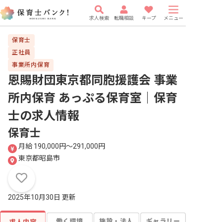
求人検索
転職相談
キープ
メニュー
保育士
正社員
事業所内保育
恩賜財団東京都同胞援護会 事業
所内保育 あっぷる保育室｜保育
士
の求人情報
保育士
月給 190,000円〜291,000円
東京都昭島市
2025年10月30日 更新
働く環境
施設・法人
ギャラリー