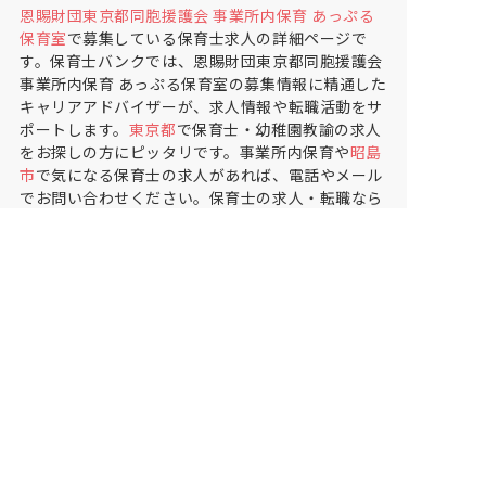
恩賜財団東京都同胞援護会 事業所内保育 あっぷる
保育室
で募集している保育士求人の詳細ページで
す。保育士バンクでは、恩賜財団東京都同胞援護会
事業所内保育 あっぷる保育室の募集情報に精通した
キャリアアドバイザーが、求人情報や転職活動をサ
ポートします。
東京都
で保育士・幼稚園教諭の求人
をお探しの方にピッタリです。事業所内保育や
昭島
市
で気になる保育士の求人があれば、電話やメール
でお問い合わせください。保育士の求人・転職なら
【保育士バンク!】
保育士バンク！は
あなたに合う職場を一緒にお探ししま
す
保育をよく知るアドバイザーがフルサポート
非公開求人やここだけの保育園情報が充実
累計40万人以上が利用した信頼実績