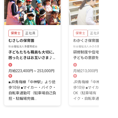
保育士
正社員
保育士
正社員
むさしの保育園
わかくさ保育園
社会福祉法人多磨育成会
社会福祉法人みきの家
子どもたちも職員も大切に。
研修制度や住宅補助も充実
困ったときはお互いさま♪助
子どもの意欲を伸ばす保育
け合いながら保育◎
になりませんか？
月給223,400円 ~ 253,000円
月給213,000円 ~
■JR青梅線「中神駅」より徒
JR青梅線「中神駅」より
歩10分 ■マイカー・バイク・
歩10分 ■マイカー通勤
自転車通勤可（駐車場自己負
OK（駐車場有 有料） ■バ
担・駐輪場完備...
イク・自転車通勤OK...