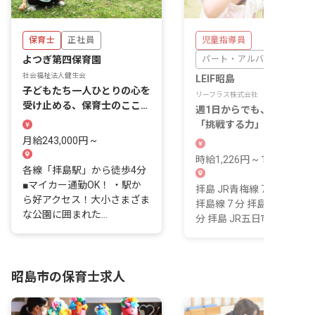
保育士
正社員
児童指導員
よつぎ第四保育園
パート・アルバイト
社会福祉法人健生会
LEIF昭島
子どもたち一人ひとりの心を
リーフラス株式会社
受け止める、保育士のこころ
週1日からでも、子どもの
にもゆとりを。
「挑戦する力」を近くで見
る療育の仕事です。
月給243,000円 ~
時給1,226円 ~ 1,347円
各線「拝島駅」から徒歩4分
■マイカー通勤OK！ ・駅か
拝島 JR青梅線 7 分 拝島 西
ら好アクセス！大小さまざま
拝島線 7 分 拝島 JR八高線 
な公園に囲まれた...
分 拝島 JR五日市線 7...
昭島市の保育士求人