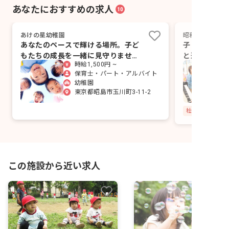
あなたにおすすめの求人
10
あけの星幼稚園
昭和郷第二保育
あなたのペースで輝ける場所。子ど
子どもの「生
もたちの成長を一緒に見守りません
と連携した質
時給1,500円 ~
か？
保育士・パート・アルバイト
幼稚園
東京都昭島市玉川町3-11-2
社会保険完備
この施設から近い求人