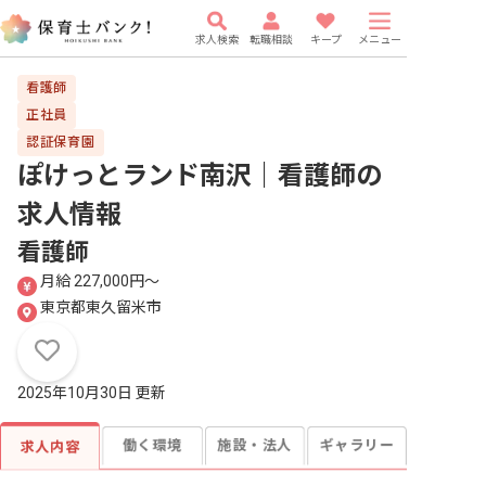
求人検索
転職相談
キープ
メニュー
看護師
正社員
認証保育園
ぽけっとランド南沢｜看護師
の
求人情報
看護師
月給 227,000円〜
東京都東久留米市
2025年10月30日 更新
働く環境
施設・法人
ギャラリー
求人内容