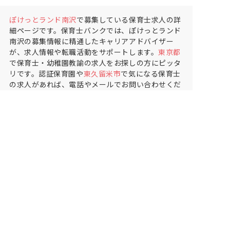
ぽけっとランド南沢
で募集している保育士求人の詳
細ページです。保育士バンクでは、ぽけっとランド
南沢の募集情報に精通したキャリアアドバイザー
が、求人情報や転職活動をサポートします。
東京都
で保育士・幼稚園教諭の求人をお探しの方にピッタ
リです。認証保育園や
東久留米市
で気になる保育士
の求人があれば、電話やメールでお問い合わせくだ
さい。保育士の求人・転職なら【保育士バンク!】
保育士バンク！は
あなたに合う職場を一緒にお探ししま
す
保育をよく知るアドバイザーがフルサポート
非公開求人やここだけの保育園情報が充実
累計40万人以上が利用した信頼実績