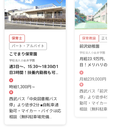
保育士
保育教諭
正社員
パート・アルバイト
前沢幼稚園
学校法人小金井学園
こでまり保育園
月給23.9万円、年間休日12
学校法人小金井学園
日！メリハリのある働き方
週3日～、15:30～18:30の1
可能です
日3時間！扶養内勤務も可能
です
月給239,000円 ~
時給1,300円 ~
西武バス「前沢四丁目バス
停」より徒歩4分 ■自転車
西武バス「中央図書館バス
勤可・マイカー・バイクは
停」より徒歩2分 ■自転車通
相談（無料駐車場完備...
勤可・マイカー・バイクは応
相談（無料駐車場完備...