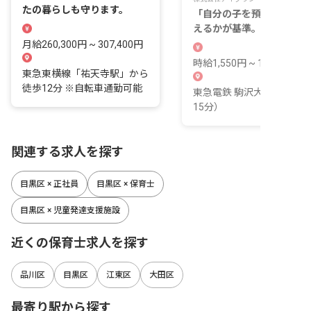
たの暮らしも守ります。
「自分の子を預けたい」と
えるかが基準。あなたのプ
意識が輝く職場。
月給260,300円 ~ 307,400円
時給1,550円 ~ 1,750円
東急東横線「祐天寺駅」から
徒歩12分 ※自転車通勤可能
東急電鉄 駒沢大学駅（徒
15分）
関連する求人を探す
目黒区 × 正社員
目黒区 × 保育士
目黒区 × 児童発達支援施設
近くの保育士求人を探す
品川区
目黒区
江東区
大田区
最寄り駅から探す