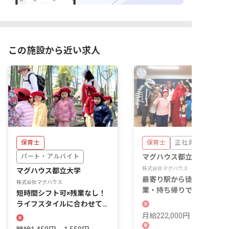
この施設から近い求人
保育士
保育士
正社員
パート・アルバイト
マグハウス都立大学
株式会社マグハウス
マグハウス都立大学
最寄り駅から徒歩4分！残
株式会社マグハウス
業・持ち帰りでなしでメリ
短時間シフト可×残業なし！
リをつけて働ける！
ライフスタイルに合わせての
勤務が可能です！
月給222,000円 ~ 300,000