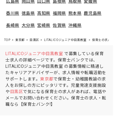
広島県
岡山県
山口県
島根県
鳥取県
愛媛県
香川県
徳島県
高知県
福岡県
熊本県
鹿児島県
長崎県
大分県
宮崎県
佐賀県
沖縄県
TOP
東京都
目黒区
LITALICOジュニア中目黒教室
保育士の求人（正社員）
LITALICOジュニア中目黒教室
で募集している保育
士求人の詳細ページです。保育士バンクでは、
LITALICOジュニア中目黒教室 の募集情報に精通し
たキャリアアドバイザーが、求人情報や転職活動を
サポートします。
東京都
で保育士・幼稚園教諭の求
人をお探しの方にピッタリです。児童発達支援施設
や
目黒区
で気になる保育士の求人があれば、電話や
メールでお問い合わせください。保育士の求人・転
職なら【保育士バンク!】
保育士バンク！は