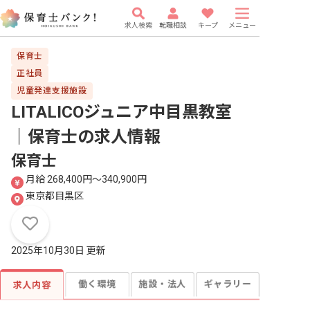
求人検索
転職相談
キープ
メニュー
保育士
正社員
児童発達支援施設
LITALICOジュニア中目黒教室
｜保育士
の求人情報
保育士
月給 268,400円〜340,900円
東京都目黒区
2025年10月30日 更新
働く環境
施設・法人
ギャラリー
求人内容