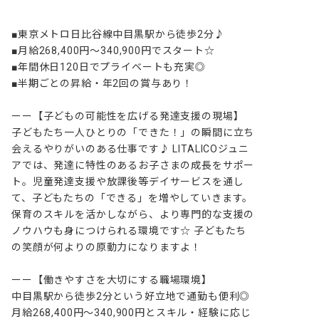
■東京メトロ日比谷線中目黒駅から徒歩2分♪

■月給268,400円～340,900円でスタート☆

■年間休日120日でプライベートも充実◎

■半期ごとの昇給・年2回の賞与あり！

ーー【子どもの可能性を広げる発達支援の現場】

子どもたち一人ひとりの「できた！」の瞬間に立ち
会えるやりがいのある仕事です♪ LITALICOジュニ
アでは、発達に特性のあるお子さまの成長をサポー
ト。児童発達支援や放課後等デイサービスを通し
て、子どもたちの「できる」を増やしていきます。
保育のスキルを活かしながら、より専門的な支援の
ノウハウも身につけられる環境です☆ 子どもたち
の笑顔が何よりの原動力になりますよ！

ーー【働きやすさを大切にする職場環境】

中目黒駅から徒歩2分という好立地で通勤も便利◎ 
月給268,400円～340,900円とスキル・経験に応じ