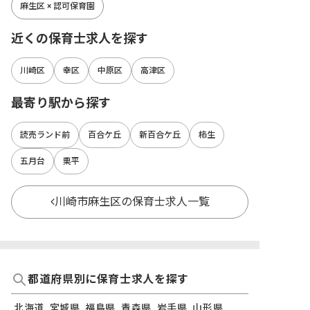
麻生区 × 認可保育園
近くの保育士求人を探す
川崎区
幸区
中原区
高津区
最寄り駅から探す
読売ランド前
百合ケ丘
新百合ケ丘
柿生
五月台
栗平
川崎市麻生区の保育士求人一覧
都道府県別に保育士求人を探す
北海道
宮城県
福島県
青森県
岩手県
山形県