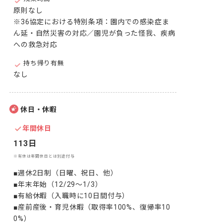
原則なし

※36協定における特別条項：園内での感染症ま
ん延・自然災害の対応／園児が負った怪我、疾病
への救急対応
持ち帰り有無
なし
休日・休暇
年間休日
113日
※有休は年間休日とは別途付与
■週休2日制（日曜、祝日、他）

■年末年始（12/29～1/3）

■有給休暇（入職時に10日間付与）

■産前産後・育児休暇（取得率100%、復帰率10
0%）
