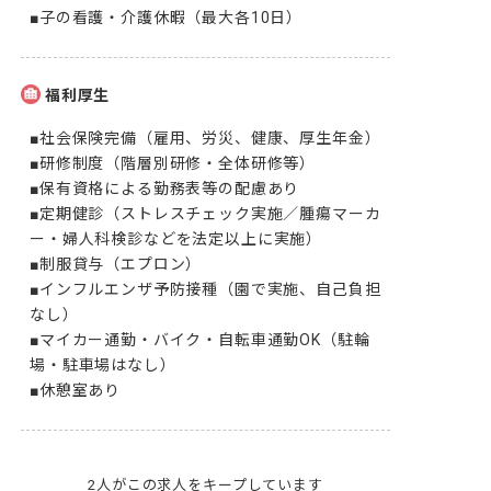
■子の看護・介護休暇（最大各10日）
福利厚生
■社会保険完備（雇用、労災、健康、厚生年金）

■研修制度（階層別研修・全体研修等）

■保有資格による勤務表等の配慮あり

■定期健診（ストレスチェック実施／腫瘍マーカ
ー・婦人科検診などを法定以上に実施）

■制服貸与（エプロン）

■インフルエンザ予防接種（園で実施、自己負担
なし）

■マイカー通勤・バイク・自転車通勤OK（駐輪
場・駐車場はなし）

■休憩室あり
2人がこの求人をキープしています