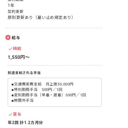
1年
契約更新
原則更新あり（雇い止め規定あり）
給与
時給
1,550円〜
別途支給される手当
■交通費実費支給　月上限50,000円

■特別勤務手当　500円／1回

■変則勤務手当（早番・遅番）500円／1回

■時間外手当
賞与
年2回 計1.2カ月分