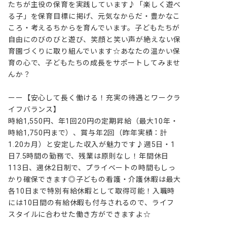
たちが主役の保育を実践しています♪「楽しく遊べ
る子」を保育目標に掲げ、元気なからだ・豊かなこ
ころ・考えるちからを育んでいます。子どもたちが
自由にのびのびと遊び、笑顔と笑い声が絶えない保
育園づくりに取り組んでいます☆あなたの温かい保
育の心で、子どもたちの成長をサポートしてみませ
んか？

ーー【安心して長く働ける！充実の待遇とワークラ
イフバランス】

時給1,550円、年1回20円の定期昇給（最大10年・
時給1,750円まで）、賞与年2回（昨年実績：計
1.20カ月）と安定した収入が魅力です♪週5日・1
日7.5時間の勤務で、残業は原則なし！年間休日
113日、週休2日制で、プライベートの時間もしっ
かり確保できます◎子どもの看護・介護休暇は最大
各10日まで特別有給休暇として取得可能！入職時
には10日間の有給休暇も付与されるので、ライフ
スタイルに合わせた働き方ができますよ☆