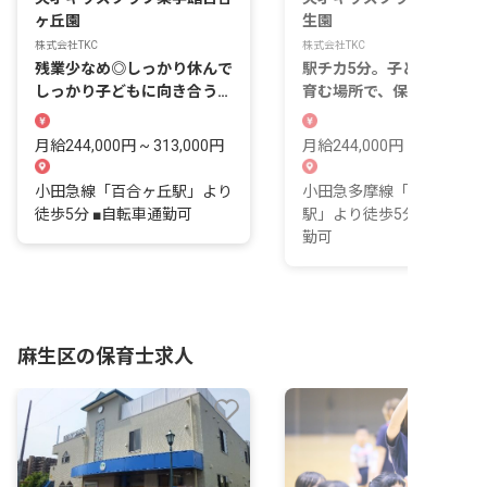
ヶ丘園
生園
株式会社TKC
株式会社TKC
残業少なめ◎しっかり休んで
駅チカ5分。子どもの未来
しっかり子どもに向き合う保
育む場所で、保育時間も自
育、始めませんか
時間も大切に◎
月給244,000円 ~ 313,000円
月給244,000円 ~ 313,000
小田急線「百合ヶ丘駅」より
小田急多摩線「新百合ケ丘
徒歩5分 ■自転車通勤可
駅」より徒歩5分 ■自転車
勤可
麻生区の保育士求人