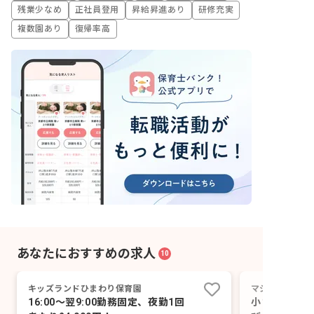
残業少なめ
正社員登用
昇給昇進あり
研修充実
複数園あり
復帰率高
あなたにおすすめの求人
10
キッズランドひまわり保育園
マジオたんぽぽ
16:00～翌9:00勤務固定、夜勤1回
小さな命の成