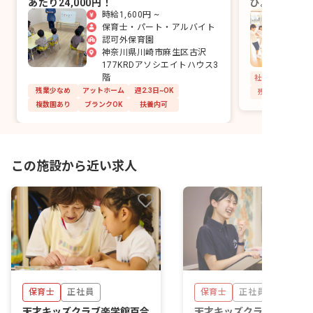
あたり24,000円！
び。あなたら
時給1,600円 ~
けませんか？
保育士・パート・アルバイト
認可外保育園
神奈川県川崎市麻生区古沢
177KRDアソシエイトハウス3
階
社会保険完備
残業少なめ
アットホーム
週2.3日~OK
残業少なめ
複数園あり
ブランクOK
扶養内可
この施設から近い求人
保育士
正社員
保育士
正社員
天才キッズクラブ楽学館百合
天才キッズクラブ楽遊館上