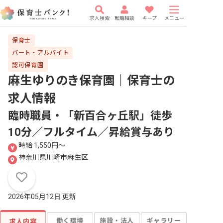
求人検索
転職相談
キープ
メニュー
保育士
パート・アルバイト
認可保育園
麻生ゆりのき保育園｜保育士
の
求人情報
臨時職員・「新百合ヶ丘駅」徒歩
10分／フルタイム／昇給賞与あり
時給 1,550円〜
神奈川県川崎市麻生区
2026年05月12日 更新
働く環境
施設・法人
ギャラリー
求人内容