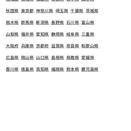
秋田県
東京都
神奈川県
埼玉県
千葉県
茨城県
栃木県
群馬県
新潟県
長野県
石川県
富山県
山梨県
福井県
愛知県
静岡県
岐阜県
三重県
大阪府
兵庫県
京都府
滋賀県
奈良県
和歌山県
広島県
岡山県
山口県
島根県
鳥取県
愛媛県
香川県
徳島県
高知県
福岡県
熊本県
鹿児島県
長崎県
大分県
宮崎県
佐賀県
沖縄県
TOP
神奈川県
川崎市
麻生区
麻生ゆりのき保育園
保育士の求人（パート・ア
麻生ゆりのき保育園
で募集している保育士求人の詳
細ページです。保育士バンクでは、麻生ゆりのき保
育園の募集情報に精通したキャリアアドバイザー
が、求人情報や転職活動をサポートします。
神奈川