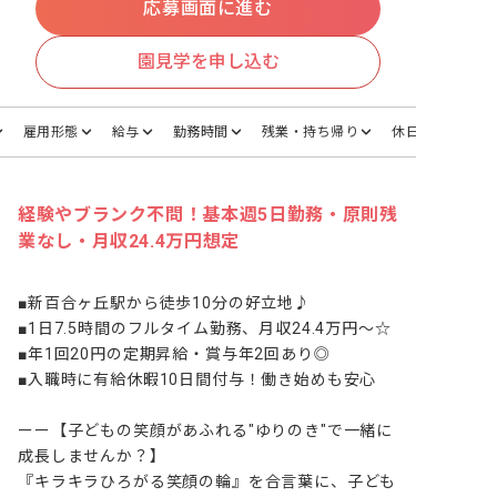
応募画面に進む
園見学を申し込む
雇用形態
給与
勤務時間
残業・持ち帰り
休日・休暇
経験やブランク不問！基本週5日勤務・原則残
業なし・月収24.4万円想定
■新百合ヶ丘駅から徒歩10分の好立地♪

■1日7.5時間のフルタイム勤務、月収24.4万円～☆

■年1回20円の定期昇給・賞与年2回あり◎

■入職時に有給休暇10日間付与！働き始めも安心

ーー【子どもの笑顔があふれる"ゆりのき"で一緒に
成長しませんか？】

『キラキラひろがる笑顔の輪』を合言葉に、子ども