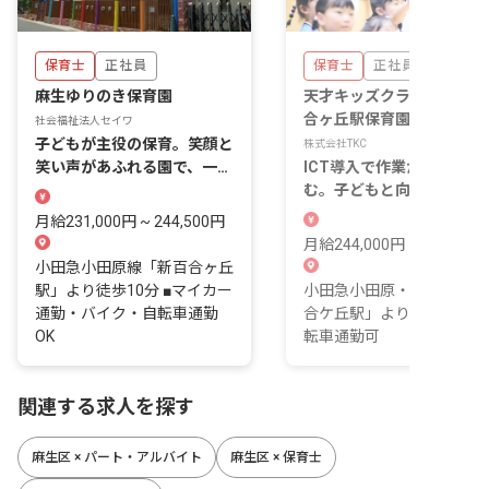
保育士
正社員
保育士
正社員
麻生ゆりのき保育園
天才キッズクラブ楽学館新
合ヶ丘駅保育園
社会福祉法人セイワ
子どもが主役の保育。笑顔と
株式会社TKC
笑い声があふれる園で、一緒
ICT導入で作業がスイスイ
に働きませんか？
む。子どもと向き合う時間
たっぷり確保♪
月給231,000円 ~ 244,500円
月給244,000円 ~ 313,000
小田急小田原線「新百合ヶ丘
駅」より徒歩10分 ■マイカー
小田急小田原・多摩線「新
通勤・バイク・自転車通勤
合ケ丘駅」より徒歩5分 ■
OK
転車通勤可
関連する求人を探す
麻生区 × パート・アルバイト
麻生区 × 保育士