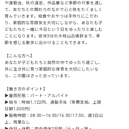
や運動会、秋の遠足、作品展など季節の行事を通し
て、友だちとの関わりのなかで心と体をたくましく
育んでいきます。給食やおやつは手作りにこだわ
り、家庭的な雰囲気を大切にしながら、あなたも子
どもたちと一緒に今日という日をゆったりと楽しむ
ことになります。徒歩3分の大枝山古墳群まで、季
節を感じる散歩に出かけることもできます。

【こんな方へ】

あなたが子どもたちと自然の中でゆったり過ごし、
共に生き共に育つ家庭的な保育を大切にしたいな
ら、この園はきっと合っています。

【働き方のポイント】

▶雇用形態：パート・アルバイト

▶給与：時給1,122円、通勤手当（実費支給、上限
日額1,000円）

▶勤務時間：08:30～16:00/16:30/17:00、週3日以
上、残業なし

▶休日・休暇：完全週休2日制（土・日・祝・