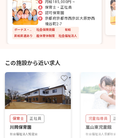
月給185,000円 ~
切にする保育園です。
ます。
保育士・正社員
認可保育園
京都府京都市西京区大原野西
境谷町2-7
ボーナス・賞与あり
社会保険完備
有給
昇給昇進あり
産休育休制度
社会福祉法人
この施設から近い求人
保育士
正社員
児童指導員
正社員
川岡保育園
嵐山東児童館
社会福祉法人知足会
社会福祉法人京都社会福祉協会