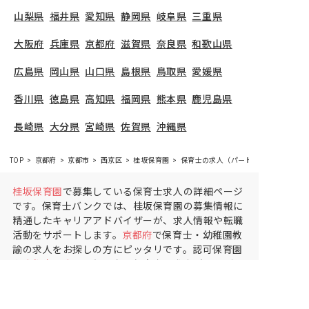
山梨県
福井県
愛知県
静岡県
岐阜県
三重県
大阪府
兵庫県
京都府
滋賀県
奈良県
和歌山県
広島県
岡山県
山口県
島根県
鳥取県
愛媛県
香川県
徳島県
高知県
福岡県
熊本県
鹿児島県
長崎県
大分県
宮崎県
佐賀県
沖縄県
TOP
京都府
京都市
西京区
桂坂保育園
保育士の求人（パート・アルバイト）
桂坂保育園
で募集している保育士求人の詳細ページ
です。保育士バンクでは、桂坂保育園の募集情報に
精通したキャリアアドバイザーが、求人情報や転職
活動をサポートします。
京都府
で保育士・幼稚園教
諭の求人をお探しの方にピッタリです。認可保育園
や
京都市西京区
で気になる保育士の求人があれば、
電話やメールでお問い合わせください。保育士の求
人・転職なら【保育士バンク!】