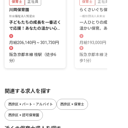
保育士
正社員
保育士
正社員
川岡保育園
らくさいぐち保育園
社会福祉法人知足会
一般社団法人未来会
子どもたちの成長を一番近く
一人ひとりの成長に寄り添
で応援！あなたの温かい心が
温かい保育。あなたの優し
輝く場所です
気持ちが輝く場所です。
月給206,140円 ~ 301,730円
月給193,000円 ~ 212,800
阪急京都本線 桂駅（徒歩6
阪急京都本線 洛西口駅（
分）
歩1分）
関連する求人を探す
西京区 × パート・アルバイト
西京区 × 保育士
西京区 × 認可保育園