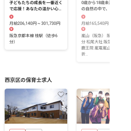
子どもたちの成長を一番近く
0歳から18歳未満まで。嵐
で応援！あなたの温かい心が
の自然の中で、世代を超え
輝く場所です
育ちに関わる仕事です。
月給206,140円 ~ 301,730円
月給165,540円 ~
阪急京都本線 桂駅（徒歩6
嵐山（阪急） 阪急嵐山線 5
分）
分 松尾大社 阪急嵐山線 9 
鹿王院 嵐電嵐山本線 13 分
折...
西京区の保育士求人