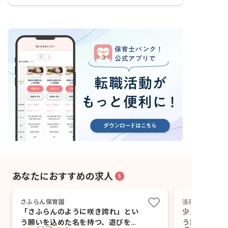
あなたにおすすめの求人
5
さふらん保育園
洛和桂小規模保
「さふらんのように咲き誇れ」とい
少人数の教室
う願いを込めた名を持つ、遊びを大
う距離で子ど