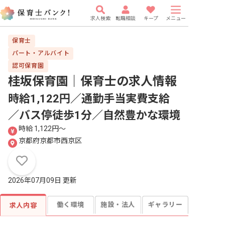
求人検索
転職相談
キープ
メニュー
保育士
パート・アルバイト
認可保育園
桂坂保育園｜保育士
の求人情報
時給1,122円／通勤手当実費支給
／バス停徒歩1分／自然豊かな環境
時給 1,122円〜
京都府京都市西京区
2026年07月09日 更新
働く環境
施設・法人
ギャラリー
求人内容