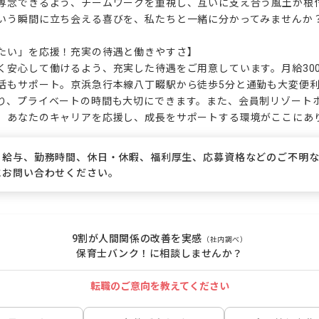
専念できるよう、チームワークを重視し、互いに支え合う風土が根
いう瞬間に立ち会える喜びを、私たちと一緒に分かってみませんか？
たい」を応援！充実の待遇と働きやすさ】

く安心して働けるよう、充実した待遇をご用意しています。月給300,
活もサポート。京浜急行本線八丁畷駅から徒歩5分と通勤も大変便利
り、プライベートの時間も大切にできます。また、会員制リゾート
。あなたのキャリアを応援し、成長をサポートする環境がここにあ
、給与、勤務時間、休日・休暇、福利厚生、応募資格などのご不明
にお問い合わせください。
9割が人間関係の改善を実感
（社内調べ）
保育士バンク！に相談しませんか？
転職のご意向を教えてください