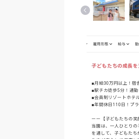
仕事内容
募集職種
雇用形態
給与
勤
子どもたちの成長を
■月給30万円以上！宿
■駅チカ徒歩5分！通勤
■会員制リゾートホテ
■年間休日110日！プ
ーー【子どもたちの笑
当園は、一人ひとりの
を通して、子どもたち