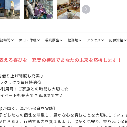
務時間
休日・休暇
福利厚生
勤務地
アクセス
応募資格
支える喜びを。充実の待遇であなたの未来を応援します！
舎借り上げ制度も充実♪

ラクラクで毎日快適◎

ル利用可！ご家族との時間も大切に☆

ライベートも充実できる環境です♪

顔が輝く、温かい保育を実践】

子どもたちの個性を尊重し、豊かな心を育むことを大切にしていま
が自ら考え、行動する力を養えるよう、温かく見守り、寄り添う保