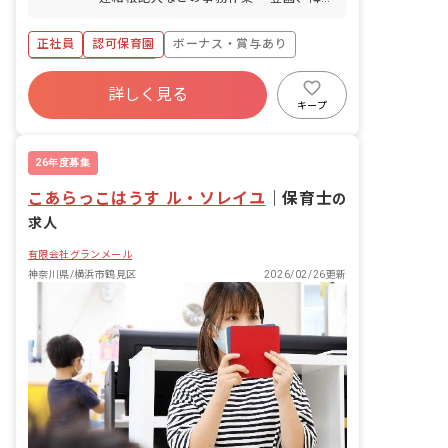
時などの保護者対応 ・行事の準備 など
1年目は複数担任とし、まずは法人の理
正社員
認可保育園
ボーナス・賞与あり
念や方針、保育内容など先輩から学べる
体制をとっています。 ＜クラス定員＞ 0
年間休日120日以上
歳児クラス 9名／職員3名 1歳児クラ
詳しく見る
寮・住宅・家賃補助あり
社会保険完備
ス 15名／職員4名 2歳児クラス 15名
キープ
／職員4名 3歳児クラス 17名／職員2名
有給
福利厚生充実
退職金制度
4歳児クラス 17名／職員1名 5歳児クラ
残業少なめ
ス 17名／職員1名 ※その他フリー職員
26年度募集
配置 ■保育理念 これからの社会を担って
こあらっこはうす ル・ソレイユ
いく子どもたち。一人ひとりが健康で明
｜
保育士
の
るく毎日を過ごせるように、心を大切に
求人
する保育を進めています。
有限会社グランメール
神奈川県/横浜市鶴見区
2026/02/26更新