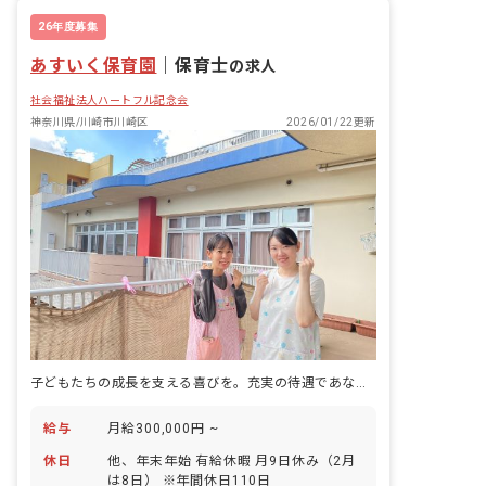
26年度募集
あすいく保育園
｜
保育士
の求人
社会福祉法人ハートフル記念会
神奈川県/川崎市川崎区
2026/01/22更新
子どもたちの成長を支える喜びを。充実の待遇であなたの未来を応援します！
給与
月給300,000円 ~
休日
他、年末年始 有給休暇 月9日休み（2月
は8日） ※年間休日110日