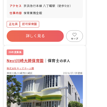
アクセス
京浜急行本線 八丁畷駅（徒歩5分）
仕事内容
保育業務全般
正社員
認可保育園
詳しく見る
キープ
26年度募集
Nest川崎大師保育園
｜
保育士
の求人
株式会社キッズホーム欒
神奈川県/川崎市川崎区
2026/07/09更新