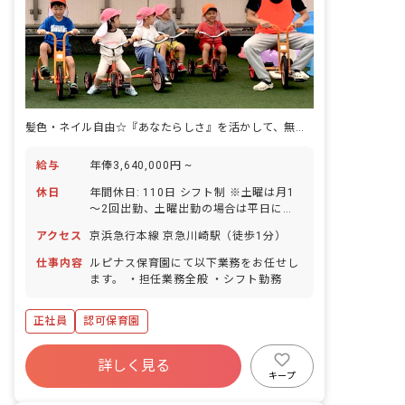
髪色・ネイル自由☆『あなたらしさ』を活かして、無理なく長く働ける保育園♪
給与
年俸3,640,000円 ~
休日
年間休日: 110日 シフト制 ※土曜は月1
～2回出勤、土曜出勤の場合は平日に公
休あり 祝日 年末年始休暇 有給休暇（取
アクセス
京浜急行本線 京急川崎駅（徒歩1分）
得率90％／半日単位での有給取得可能／
5日連続の連休も可） 特別休暇（結婚・
仕事内容
ルピナス保育園にて以下業務をお任せし
出産等慶弔） 産前産後・育児休暇（取得
ます。 ・担任業務全般 ・シフト勤務
率100％／復帰率100％） 介護休暇 子の
看護休業 ※1人につき年間5日 生理休暇
正社員
認可保育園
裁判員休暇 母子健康管理のための休暇
詳しく見る
キープ