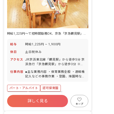
時給1,225円～で短時間勤務OK、京急「京急鶴見駅」徒歩3分です。
給与
時給1,225円 ~ 1,900円
休日
土日祝休み
アクセス
JR京浜東北線「鶴見駅」から徒歩5分 京
浜急行「京急鶴見駅」から徒歩3分 ※最
寄り駅から「川崎駅」や「横浜駅」へ10
仕事内容
■主な業務内容 ・保育業務全般 ・連絡帳
分程度、乗り換えなしでアクセスできま
記入などの事務作業 ・登園、降園時など
す。 ※マイカー通勤可（駐車場の補助金
の保護者対応 ・行事の準備 ・簡単な清
制度あり） ・駅の周りにはショッピング
掃など ■クラス編成 定員95名 0歳児クラ
モールなど便利なお店が多く立ち並んで
パート・アルバイト
認可保育園
ス 9名（職員3名） 1歳児クラス 11名
おり、夜も人通りが多いので帰り道も安
（職員3名） 2歳児クラス 15名（職員3
土日祝休み
有給
産休育休制度
心です。
名） 3歳児クラス 20名（職員3名） 4歳
詳しく見る
社会福祉法人
車通勤可
正社員登用
児クラス 20名（職員3名） 5歳児クラス
キープ
20名（職員2名） ※5歳児クラス以外は
未経験歓迎
新卒も歓迎
各クラス職員3名を配置しています。