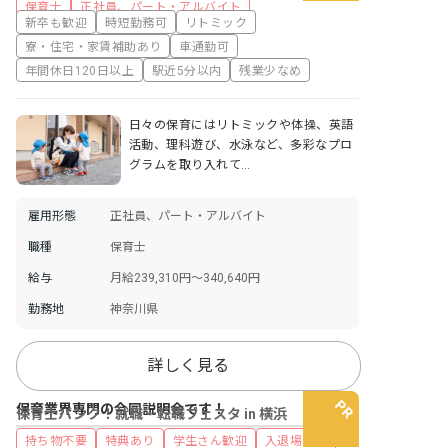
保育士
正社員、パート・アルバイト
新卒も歓迎
時短勤務可
リトミック
寮・住宅・家賃補助あり
車通勤可
年間休日120日以上
駅近5分以内
残業少なめ
日々の保育にはリトミックや体操、英語
活動、理科遊び、水泳など、多彩なプロ
グラムを取り入れて…
雇用形態
正社員、パート・アルバイト
職種
保育士
給与
月給239,310円～340,640円
勤務地
神奈川県
詳しく見る
保育業界専門の合同説明会です！
保育士バンク！就職・転職フェスタ in 横浜
持ち物不要
特典あり
学生さん歓迎
入退場自由