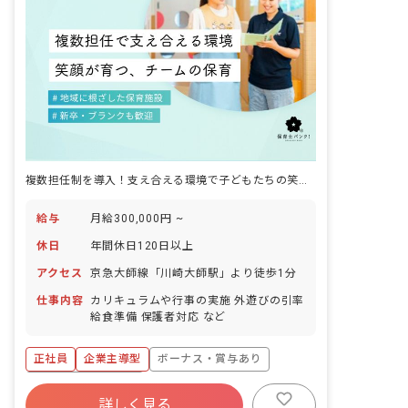
らしさ」を大切に、子どもたちのありの
ままを思いっきり愛しています。
複数担任制を導入！支え合える環境で子どもたちの笑顔を育みませんか
給与
月給300,000円 ~
休日
年間休日120日以上
アクセス
京急大師線「川崎大師駅」より徒歩1分
仕事内容
カリキュラムや行事の実施 外遊びの引率
給食準備 保護者対応 など
正社員
企業主導型
ボーナス・賞与あり
年間休日120日以上
詳しく見る
寮・住宅・家賃補助あり
社会保険完備