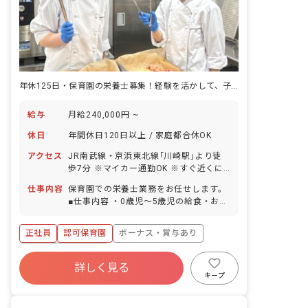
年休125日・保育園の栄養士募集！経験を活かして、子どもたちを笑顔に♪
給与
月給240,000円 ~
休日
年間休日120日以上 / 家庭都合休OK
アクセス
JR南武線・京浜東北線｢川崎駅｣より徒
歩7分 ※マイカー通勤OK ※すぐ近くに
スーパーや飲食店など、さまざまなお店
仕事内容
保育園での栄養士業務をお任せします。
が入った「ラゾーナ川崎プラザ」があ
■仕事内容 ・0歳児～5歳児の給食・おや
り、お買物にも便利です！
つの調理 など ＜クラス定員＞ 0歳児ク
ラス 6名 1歳児クラス 16名 2歳児ク
正社員
認可保育園
ボーナス・賞与あり
ラス 18名 3歳児クラス 20名 4歳児ク
ラス 20名 5歳児クラス 20名 ■保育理
年間休日120日以上
念（保育への想い・大切にしていること
詳しく見る
寮・住宅・家賃補助あり
社会保険完備
など） ・こどもたちのありのままを愛す
キープ
る保育 ・こどもたちの一瞬一瞬を大切に
有給
福利厚生充実
残業少なめ
する保育 ・こどもたちに生きる力を身に
昇給昇進あり