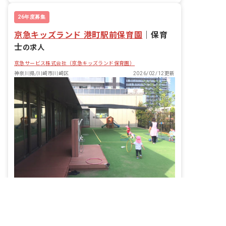
26年度募集
京急キッズランド 港町駅前保育園
｜
保育
士
の求人
京急サービス株式会社（京急キッズランド保育園）
神奈川県/川崎市川崎区
2026/02/12更新
非公開の求人多数！ 紹介登録はこちら
子どもたちの成長を間近で感じませんか？あなたの温かい心が輝く場所です。
神奈川県の求人を紹介してもらう
給与
時給1,276円 ~ 1,276円