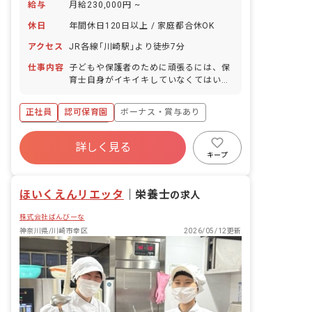
給与
月給230,000円 ~
休日
年間休日120日以上 / 家庭都合休OK
アクセス
JR各線｢川崎駅｣より徒歩7分
仕事内容
子どもや保護者のために頑張るには、保
育士自身がイキイキしていなくてはいけ
ません。保育士が誇りを持って働ける保
育園を、私たちは作っています！ ■仕事
正社員
認可保育園
ボーナス・賞与あり
内容 ・0歳児～5歳児の保育業務全般 ＜
クラス定員＞ 0歳児クラス 6名 1歳児
年間休日120日以上
クラス 16名 2歳児クラス 18名 3歳児
詳しく見る
寮・住宅・家賃補助あり
社会保険完備
クラス 20名 4歳児クラス 20名 5歳児
キープ
クラス 20名 ■保育理念（保育への想
有給
福利厚生充実
残業少なめ
い・大切にしていることなど） ・こども
昇給昇進あり
ほいくえんリエッタ
たちのありのままを愛する保育 ・こども
｜
栄養士
の求人
たちの一瞬一瞬を大切にする保育 ・こど
株式会社ばんびーな
もたちに生きる力を身につける保育 保育
園で起こる小さな出来事を大切にして、
神奈川県/川崎市幸区
2026/05/12更新
一瞬一瞬を喜べる保育を行なっていま
す。 また、保育園に通う1人ひとりの
「その子らしさ」を大切に、子どもたち
のありのままを思いっきり愛していま
す。