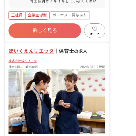
育士自身がイキイキしていなくてはいけ
ません。保育士が誇りを持って働ける保
育園を、私たちは作っています！ ■仕事
正社員
企業主導型
ボーナス・賞与あり
内容 ・0歳児～2歳児の保育業務全般 ＜
クラス定員＞ 0歳児～2歳児クラス 受
年間休日120日以上
け入れ年齢によって変動があり、最大11
詳しく見る
寮・住宅・家賃補助あり
社会保険完備
名までお預かりしています。 ■保育理念
キープ
（保育への想い・大切にしていることな
有給
福利厚生充実
残業少なめ
ど） ・こどもたちのありのままを愛する
昇給昇進あり
ほいくえんリエッタ
保育 ・こどもたちの一瞬一瞬を大切にす
｜
保育士
の求人
る保育 ・こどもたちに生きる力を身につ
株式会社ばんびーな
ける保育 保育園で起こる小さな出来事を
大切にして、一瞬一瞬を喜べる保育を行
神奈川県/川崎市幸区
2026/05/12更新
なっています。 また、保育園に通う1人
ひとりの「その子らしさ」を大切に、子
どもたちのありのままを思いっきり愛し
ています。