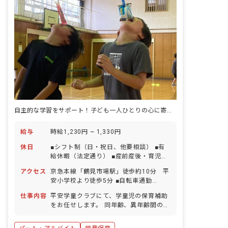
自主的な学習をサポート！子ども一人ひとりの心に寄り添いませんか
給与
時給1,230円 ~ 1,330円
休日
■シフト制（日・祝日、他要相談） ■有
給休暇（法定通り） ■産前産後・育児休
暇（取得率100％） ※お子様の体調不良
アクセス
京急本線「鶴見市場駅」徒歩約10分 平
や行事による遅刻・早退・欠席の相談可
安小学校より徒歩5分 ■自転車通勤
OK（駐輪場無料）
仕事内容
平安学童クラブにて、学童児の保育補助
をお任せします。 同年齢、異年齢間の交
流ができるようサポートし、自主的に学
習をできるような環境を作っています。