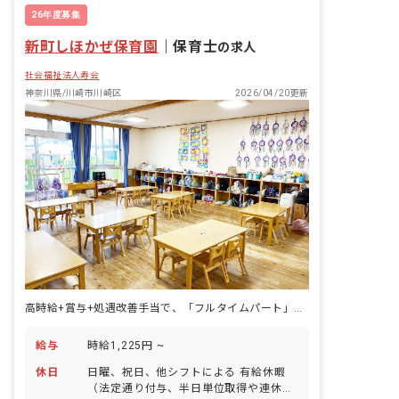
26年度募集
新町しほかぜ保育園
｜
保育士
の求人
社会福祉法人寿会
神奈川県/川崎市川崎区
2026/04/20更新
高時給+賞与+処遇改善手当で、「フルタイムパート」が本気で稼げる。
給与
時給1,225円 ~
休日
日曜、祝日、他シフトによる 有給休暇
（法定通り付与、半日単位取得や連休利