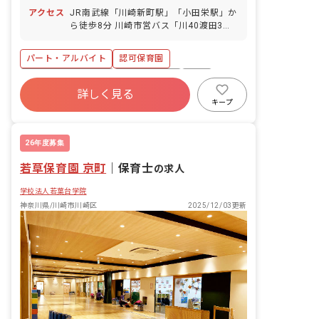
用も可） 年末年始休暇（12/29～1/3）
アクセス
JR南武線「川崎新町駅」「小田栄駅」か
産休育休制度（取得率100％！復帰実績
ら徒歩8分 川崎市営バス「川40渡田3丁
もあり） 看護休暇（取得実績あり） 介
目」下車徒歩5分 JR各線「川崎駅」から
護休暇（取得実績あり） 慶弔休暇
バス「成就前」下車徒歩3分 ※マイカ
パート・アルバイト
認可保育園
ー・バイク・自転車通勤OK（無料駐輪場
完備） ・川崎駅からのバスの本数も多
ボーナス・賞与あり
社会保険完備
有給
く、バス通勤もしやすいです。住宅地内
詳しく見る
残業少なめ
産休育休制度
社会福祉法人
にあるので帰宅時間帯も人通りが多いで
キープ
す。 ・お散歩に行ける公園が近隣にあ
車通勤可
正社員登用
り、園から徒歩5分圏内にコンビニもあ
ります。
26年度募集
若草保育園 京町
｜
保育士
の求人
学校法人若葉台学院
神奈川県/川崎市川崎区
2025/12/03更新