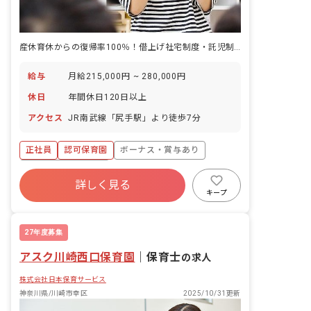
産休育休からの復帰率100％！借上げ社宅制度・託児制度も利用可能
給与
月給215,000円 ~ 280,000円
休日
年間休日120日以上
アクセス
JR南武線「尻手駅」より徒歩7分
正社員
認可保育園
ボーナス・賞与あり
年間休日120日以上
詳しく見る
寮・住宅・家賃補助あり
社会保険完備
キープ
有給
福利厚生充実
残業少なめ
昇給昇進あり
27年度募集
アスク川崎西口保育園
｜
保育士
の求人
株式会社日本保育サービス
神奈川県/川崎市幸区
2025/10/31更新