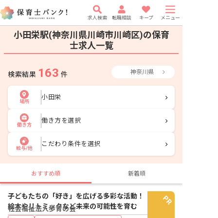
求人検索
転職相談
キープ
メニュー
小田栄駅(神奈川県川崎市川崎区)の保育
士求人一覧
163
神奈川県
検索結果
件
小田栄
場所
働き方を選択
働き方
こだわり条件を選択
給与/他
おすすめ順
新着順
子どもたちの「好き」を広げる多彩な活動！
絵本やリトミックなど未来の可能性を育む
社会福祉法人歩育の会