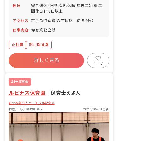
休日
完全週休2日制 有給休暇 年末年始 ※年
間休日110日以上
アクセス
京浜急行本線 八丁畷駅（徒歩4分）
仕事内容
保育業務全般
正社員
認可保育園
詳しく見る
キープ
26年度募集
ルピナス保育園
｜
保育士
の求人
社会福祉法人ハートフル記念会
神奈川県/川崎市川崎区
2026/06/01更新