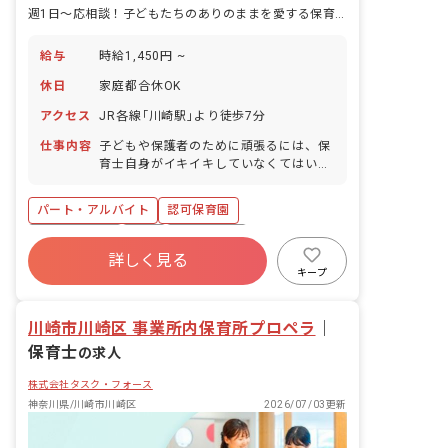
週1日～応相談！子どもたちのありのままを愛する保育をしませんか？
給与
時給1,450円 ~
休日
家庭都合休OK
アクセス
JR各線｢川崎駅｣より徒歩7分
仕事内容
子どもや保護者のために頑張るには、保
育士自身がイキイキしていなくてはいけ
ません。保育士が誇りを持って働ける保
育園を、私たちは作っています！ ■仕事
パート・アルバイト
認可保育園
内容 ・0歳児～5歳児の保育補助業務全
般 ・製作物の準備のサポートなど ＜ク
社会保険完備
有給
残業少なめ
ラス定員＞ 0歳児クラス 6名 1歳児ク
詳しく見る
産休育休制度
未経験歓迎
駅近5分以内
ラス 16名 2歳児クラス 18名 3歳児ク
キープ
ラス 20名 4歳児クラス 20名 5歳児ク
週2.3日~OK
復帰率高
ラス 20名 ■保育理念（保育への想い・
川崎市川崎区 事業所内保育所プロペラ
大切にしていることなど） ・こどもたち
｜
のありのままを愛する保育 ・こどもたち
保育士
の求人
の一瞬一瞬を大切にする保育 ・こどもた
ちに生きる力を身につける保育 保育園で
株式会社タスク・フォース
起こる小さな出来事を大切にして、一瞬
神奈川県/川崎市川崎区
2026/07/03更新
一瞬を喜べる保育を行なっています。 ま
た、保育園に通う1人ひとりの「その子