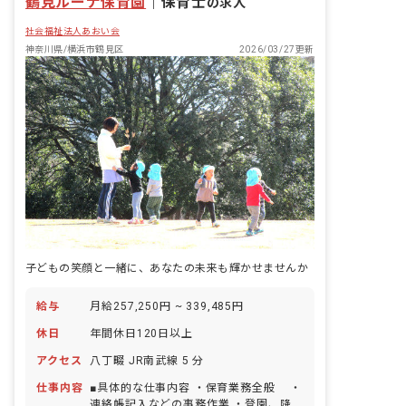
鶴見ルーナ保育園
｜
保育士
の求人
社会福祉法人あおい会
神奈川県/横浜市鶴見区
2026/03/27更新
子どもの笑顔と一緒に、あなたの未来も輝かせませんか
給与
月給257,250円 ~ 339,485円
休日
年間休日120日以上
アクセス
八丁畷 JR南武線 5 分
仕事内容
■具体的な仕事内容 ・保育業務全般 ・
連絡帳記入などの事務作業 ・登園、降園