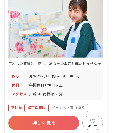
子どもの笑顔と一緒に、あなたの未来も輝かせませんか
給与
月給239,000円 ~ 348,000円
休日
年間休日120日以上
アクセス
川崎 JR南武線 2 分
正社員
認可保育園
ボーナス・賞与あり
年間休日120日以上
社会保険完備
有給
詳しく見る
福利厚生充実
退職金制度
残業少なめ
キープ
昇給昇進あり