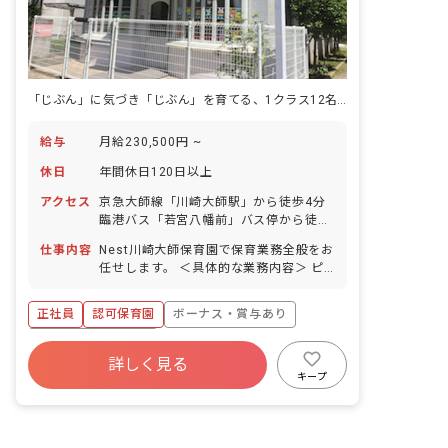
「じぶん」に気づき「じぶん」を育てる、1クラス12名の保育で確かな関わりを。
給与
月給230,500円 ~
休日
年間休日120日以上
アクセス
京急大師線「川崎大師駅」から徒歩4分
臨港バス「若宮八幡前」バス停から徒歩
3分 ■マイカー通勤OK（自費で有料駐車
仕事内容
Nest川崎大師保育園で保育業務全般をお
場契約）
任せします。 ＜具体的な業務内容＞ ピ
アノ 週案作成 月案作成 日誌作成 クラス
通信作成 壁面制作 外遊び 園外へのお散
正社員
認可保育園
ボーナス・賞与あり
歩
年間休日120日以上
詳しく見る
寮・住宅・家賃補助あり
社会保険完備
キープ
有給
福利厚生充実
残業少なめ
昇給昇進あり