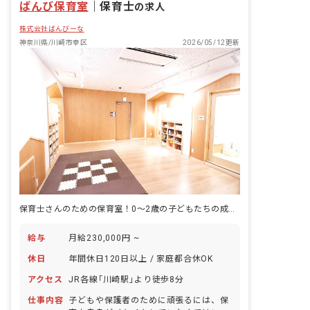
ばんび保育室
つける保育 保育園で起こる小さな出来事
｜
保育士
の求人
を大切にして、一瞬一瞬を喜べる保育を
株式会社ばんびーな
行なっています。 また、保育園に通う1
人ひとりの「その子らしさ」を大切に、
神奈川県/川崎市幸区
2026/05/12更新
子どもたちのありのままを思いっきり愛
しています。
保育士さんのための保育室！0～2歳の子どもたちの成長を見守りませんか？
給与
月給230,000円 ~
休日
年間休日120日以上 / 家庭都合休OK
アクセス
JR各線｢川崎駅｣より徒歩8分
仕事内容
子どもや保護者のために頑張るには、保