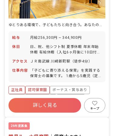
ゆとりある環境で、子どもたちと向き合う。あなたの理想の保育がここにあります。
給与
月給256,300円 ~ 344,900円
休日
日、祝、他シフト制 夏季休暇 年末年始
休暇 有給休暇（入社6ヶ月後に10日付
与） ※年間休日115日
アクセス
ＪＲ南武線 川崎新町駅（徒歩4分）
仕事内容
「子どもに寄り添える保育」を実践する
保育士の募集です。 1歳から5歳児（定
員60名）の保育業務全般を担当していた
だきます。 ・昨年度の有給休暇消化率は
正社員
認可保育園
ボーナス・賞与あり
89%で、100%を目指しています。柔軟
なシフト対応が可能です。 ・川崎市保育
寮・住宅・家賃補助あり
社会保険完備
士修学資金貸付制度や借上げ社宅制度な
詳しく見る
有給
福利厚生充実
退職金制度
ど、多様な制度が利用可能です。 ・これ
キープ
から保育士の仕事を始めたい方、ブラン
残業少なめ
昇給昇進あり
クのある方も歓迎いたします。
26年度募集