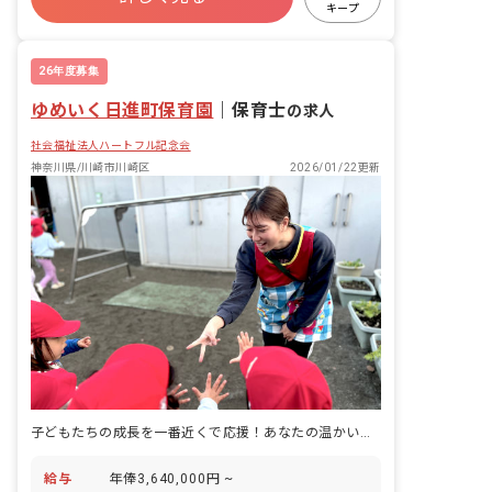
キープ
有給
福利厚生充実
残業少なめ
昇給昇進あり
26年度募集
ゆめいく日進町保育園
｜
保育士
の求人
社会福祉法人ハートフル記念会
神奈川県/川崎市川崎区
2026/01/22更新
子どもたちの成長を一番近くで応援！あなたの温かい気持ちが輝く場所
給与
年俸3,640,000円 ~