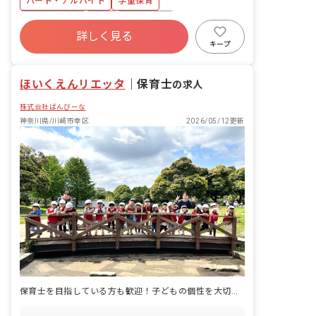
パート・アルバイト
学童保育
また、子どもたちの誕生日は好きなおや
つをリクエスト可能です。 一人一人と遊
社会保険完備
有給
残業少なめ
びを通して信頼関係を築き、子ども達の
詳しく見る
産休育休制度
無資格可
アットホーム
思いに共感しながら家庭に代わる居場所
キープ
になるように気をつけています。 ■具体
週2.3日~OK
ブランクOK
的な業務例 ・子ども達と一緒に遊ぶ ・
ほいくえんリエッタ
おやつの調理や掃除などの雑務 ※定員は
｜
保育士
の求人
36名
株式会社ばんびーな
神奈川県/川崎市幸区
2026/05/12更新
保育士を目指している方も歓迎！子どもの個性を大切にする保育園です