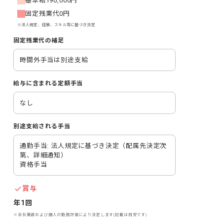
基本給
190,000円
固定残業代
0円
※法人規定、経験、スキル等に基づき決定
固定残業代の補足
時間外手当は別途支給
給与に含まれる定額手当
なし
別途支給される手当
通勤手当: 法人規定に基づき決定（配属先決定次
第、詳細通知）

資格手当
賞与
年1回
※会社業績および個人の勤務評価により決定します(記載は目安です)