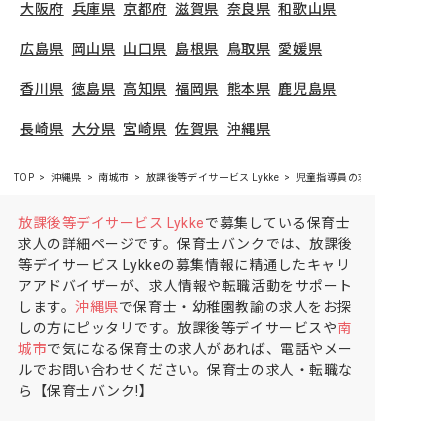
大阪府
兵庫県
京都府
滋賀県
奈良県
和歌山県
広島県
岡山県
山口県
島根県
鳥取県
愛媛県
香川県
徳島県
高知県
福岡県
熊本県
鹿児島県
長崎県
大分県
宮崎県
佐賀県
沖縄県
TOP
沖縄県
南城市
放課後等デイサービス Lykke
児童指導員の求人（契約社員）
放課後等デイサービス Lykke
で募集している保育士
求人の詳細ページです。保育士バンクでは、放課後
等デイサービス Lykkeの募集情報に精通したキャリ
アアドバイザーが、求人情報や転職活動をサポート
します。
沖縄県
で保育士・幼稚園教諭の求人をお探
しの方にピッタリです。放課後等デイサービスや
南
城市
で気になる保育士の求人があれば、電話やメー
ルでお問い合わせください。保育士の求人・転職な
ら【保育士バンク!】