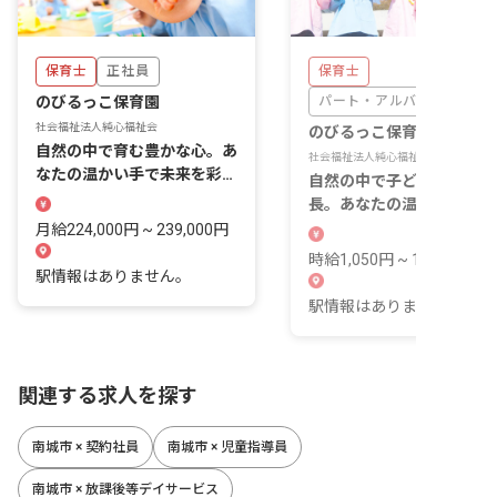
保育士
正社員
保育士
のびるっこ保育園
パート・アルバイト
社会福祉法人純心福祉会
のびるっこ保育園
自然の中で育む豊かな心。あ
社会福祉法人純心福祉会
なたの温かい手で未来を彩り
自然の中で子どもたちと成
ませんか？
長。あなたの温かい心、こ
で輝かせませんか？
月給224,000円 ~ 239,000円
時給1,050円 ~ 1,300円
駅情報はありません。
駅情報はありません。
関連する求人を探す
南城市 × 契約社員
南城市 × 児童指導員
南城市 × 放課後等デイサービス