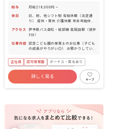
給与
月給218,000円 ~
休日
日、祝、他シフト制 有給休暇（法定通
り） 産休・育休 介護休業 年末年始休暇
年間休日110日 ※年によって変更の可
アクセス
伊予鉄バス森松・砥部線 高尾田駅（徒歩
能性有
3分）
仕事内容
認定こども園の保育士のお仕事（子ども
の成長がやりがい◎） お預かりしている
子ども達についてお世話をお願いします
・食事・睡眠・排泄・清潔・衣類の着脱
正社員
認可保育園
ボーナス・賞与あり
等 ・集団生活を通じた社会性の装着 ・
行事の計画・実行、お知らせの作成
社会保険完備
有給
福利厚生充実
詳しく見る
退職金制度
昇給昇進あり
産休育休制度
キープ
未経験歓迎