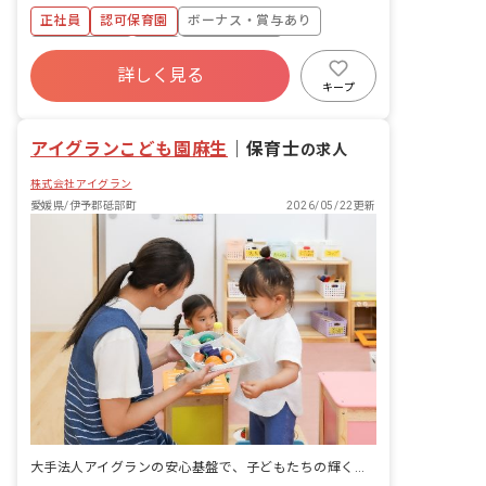
・食事・睡眠・排泄・清潔・衣類の着脱
正社員
認可保育園
ボーナス・賞与あり
等 ・集団生活を通じた社会性の装着 ・
行事の計画・実行、お知らせの作成
社会保険完備
有給
福利厚生充実
詳しく見る
退職金制度
昇給昇進あり
産休育休制度
キープ
未経験歓迎
アイグランこども園麻生
｜
保育士
の求人
株式会社アイグラン
愛媛県/伊予郡砥部町
2026/05/22更新
大手法人アイグランの安心基盤で、子どもたちの輝く未来を育む保育士に