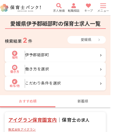
求人検索
転職相談
キープ
メニュー
愛媛県伊予郡砥部町の保育士求人一覧
2
愛媛県
検索結果
件
伊予郡砥部町
場所
働き方を選択
働き方
こだわり条件を選択
給与/他
おすすめ順
新着順
アイグラン保育園宮内
｜
保育士
の求人
株式会社アイグラン