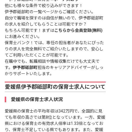
他にも様々な条件で絞り込みができます！
伊予郡砥部町の一覧ページ
からご確認ください。
自分で職場を探すのは自信が無いので、伊予郡砥部町
の求人を紹介してもらうことは可能ですか？
もちろん可能です！まずは
こちらから会員登録(無料)
にお進みください。
保育士バンク！では、専任の担当者があなたにぴった
りの求人を完全無料でご紹介いたしますので、安心し
てご利用いただくことが可能です。
在職中でも、転職相談や情報収集だけでも大丈夫で
す。
伊予郡砥部町
担当のキャリアアドバイザーがしっ
かりサポートいたします。
愛媛県伊予郡砥部町の保育士求人について
愛媛県の保育士求人状況
愛媛県の保育士の平均年収は342万円で、全国的に見
ても年収の高さでは第8位となっています。一方、愛媛
県における保育士の有効求人倍率は1.33倍となってお
り、保育士不足している県でもあります。また、愛媛