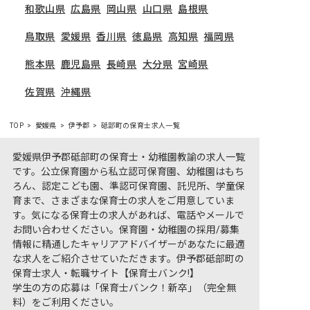
和歌山県
広島県
岡山県
山口県
島根県
鳥取県
愛媛県
香川県
徳島県
高知県
福岡県
熊本県
鹿児島県
長崎県
大分県
宮崎県
佐賀県
沖縄県
TOP
愛媛県
伊予郡
砥部町の保育士求人一覧
愛媛県伊予郡砥部町の保育士・幼稚園教諭の求人一覧
です。公立保育園から私立認可保育園、幼稚園はもち
ろん、認定こども園、準認可保育園、託児所、学童保
育まで、さまざまな保育士の求人をご用意していま
す。気になる保育士の求人があれば、電話やメールで
お問い合わせください。保育園・幼稚園の採用/募集
情報に精通したキャリアアドバイザーがあなたに最適
な求人をご紹介させていただきます。伊予郡砥部町の
保育士求人・転職サイト【保育士バンク!】
学生の方の応募は「保育士バンク！新卒」（完全無
料）をご利用ください。