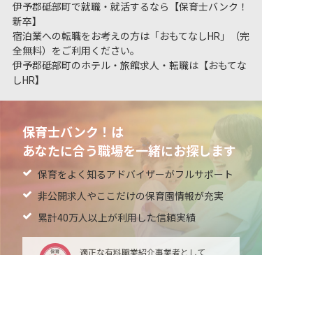
伊予郡砥部町で就職・就活するなら【保育士バンク！
新卒】
宿泊業への転職をお考えの方は「おもてなしHR」（完
全無料）をご利用ください。
伊予郡砥部町のホテル・旅館求人・転職は【おもてな
しHR】
保育士バンク！は
あなたに合う職場を一緒にお探します
保育をよく知るアドバイザーがフルサポート
非公開求人やここだけの保育園情報が充実
累計40万人以上が利用した信頼実績
適正な有料職業紹介事業者として
非公開の求人多数！ 紹介登録はこちら
厚生労働省の認定取得
伊予郡砥部町の求人を紹介してもらう