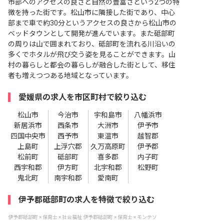
市部へのアクセスの良さと自然の豊富さという2つの特
徴を持った街です。松山市に隣接した街であり、中心
部まで車で約30分というアクセスの良さから松山市の
ベッドタウンとして開発が進んでいます。また砥部町
の周りは山で囲まれており、砥部町を流れる川沿いの
多くでホタルが飛び交う姿を見ることができます。山
村の暮らしと都会の暮らしが融合した街として、移住
者も増えつつある地域となっています。
愛媛県の求人を市区町村で絞り込む
松山市
今治市
宇和島市
八幡浜市
新居浜市
西条市
大洲市
伊予市
四国中央市
西予市
東温市
越智郡
上島町
上浮穴郡
久万高原町
伊予郡
松前町
砥部町
喜多郡
内子町
西宇和郡
伊方町
北宇和郡
松野町
鬼北町
南宇和郡
愛南町
伊予郡砥部町の求人を特徴で絞り込む
伊予郡砥部町 × 保育士 × 社会福祉
伊予郡砥部町 × 保育士 × モンテソ