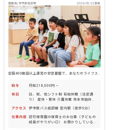
愛媛県/伊予郡砥部町
2026/05/22更新
全国400施設以上運営の安定基盤で、あなたのライフステージに寄り添う
給与
月給218,000円 ~
休日
日、祝、他シフト制 有給休暇（法定通
り） 産休・育休 介護休業 年末年始休暇
年間休日110日 ※年によって変更の可
アクセス
伊予鉄バス砥部線 宮内駅（徒歩5分）
能性有
仕事内容
認可保育園の保育士のお仕事（子どもの
成長がやりがい◎） お預かりしている子
ども達についてお世話をお願いします。