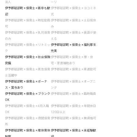
法人
ーリ
伊予郡砥部町 × 保育士 × 新卒も歓
伊予郡砥部町 × 保育士 × ヨコミネ
迎
式
伊予郡砥部町 × 保育士 × 時短勤務
伊予郡砥部町 × 保育士 × 土日祝休
可
み
伊予郡砥部町 × 保育士 × 乳児保育
伊予郡砥部町 × 保育士 × 英語が使
のみ
える
伊予郡砥部町 × 保育士 × リトミッ
伊予郡砥部町 × 保育士 × 福利厚生
ク
充実
伊予郡砥部町 × 保育士 × 社会保険
伊予郡砥部町 × 保育士 × 寮・住
完備
宅・家賃補助あり
伊予郡砥部町 × 保育士 × 男性保育
伊予郡砥部町 × 保育士 × 車通勤可
士活躍中
伊予郡砥部町 × 保育士 × ボーナ
伊予郡砥部町 × 保育士 × オープニ
ス・賞与あり
ング
伊予郡砥部町 × 保育士 × ブランク
伊予郡砥部町 × 保育士 × 臨時職員
OK
伊予郡砥部町 × 保育士 × 4月入職
伊予郡砥部町 × 保育士 × 年間休日
OK
120日以上
伊予郡砥部町 × 保育士 × 夜間保育
伊予郡砥部町 × 保育士 × 無資格可
所
伊予郡砥部町 × 保育士 × 産休育休
伊予郡砥部町 × 保育士 × 未経験歓
制度
迎