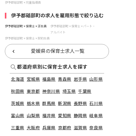
伊予郡砥部町 × 児童指導員
伊予郡砥部町の求人を雇用形態で絞り込む
伊予郡砥部町 × 保育士 × 正社員
伊予郡砥部町 × 保育士 × パート・
アルバイト
伊予郡砥部町 × 保育士 × 契約社員
愛媛県の保育士求人一覧
都道府県別に保育士求人を探す
北海道
宮城県
福島県
青森県
岩手県
山形県
秋田県
東京都
神奈川県
埼玉県
千葉県
茨城県
栃木県
群馬県
新潟県
長野県
石川県
富山県
山梨県
福井県
愛知県
静岡県
岐阜県
三重県
大阪府
兵庫県
京都府
滋賀県
奈良県