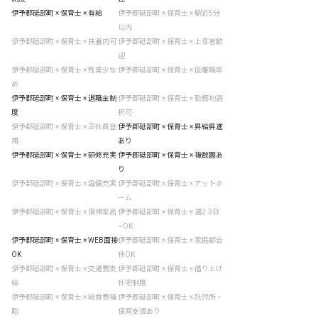
伊予郡砥部町 × 保育士 × 有給
伊予郡砥部町 × 保育士 × 駅近5分
以内
伊予郡砥部町 × 保育士 × 扶養内可
伊予郡砥部町 × 保育士 × 上京者歓
迎
伊予郡砥部町 × 保育士 × 残業少な
伊予郡砥部町 × 保育士 × 低離職率
め
伊予郡砥部町 × 保育士 × 退職金制
伊予郡砥部町 × 保育士 × 勤務地選
度
択可
伊予郡砥部町 × 保育士 × 正社員登
伊予郡砥部町 × 保育士 × 昇給昇進
用
あり
伊予郡砥部町 × 保育士 × 研修充実
伊予郡砥部町 × 保育士 × 複数園あ
り
伊予郡砥部町 × 保育士 × 設備充実
伊予郡砥部町 × 保育士 × アットホ
ーム
伊予郡砥部町 × 保育士 × 復帰率高
伊予郡砥部町 × 保育士 × 週2.3日
~OK
伊予郡砥部町 × 保育士 × WEB面接
伊予郡砥部町 × 保育士 × 家庭都合
OK
休OK
伊予郡砥部町 × 保育士 × 交通費支
伊予郡砥部町 × 保育士 × 借り上げ
給
社宅制度
伊予郡砥部町 × 保育士 × 給食費補
伊予郡砥部町 × 保育士 × 託児所・
助
保育支援あり