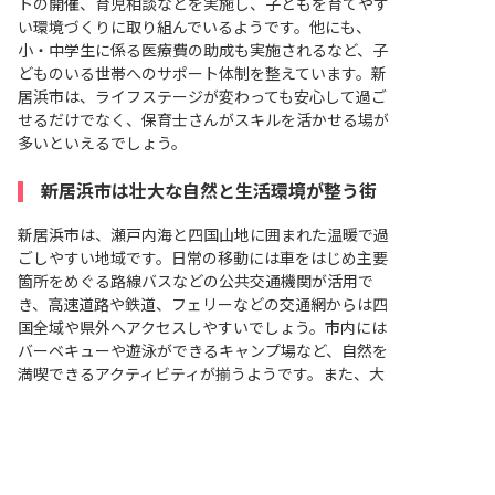
トの開催、育児相談などを実施し、子どもを育てやす
い環境づくりに取り組んでいるようです。他にも、
小・中学生に係る医療費の助成も実施されるなど、子
どものいる世帯へのサポート体制を整えています。新
居浜市は、ライフステージが変わっても安心して過ご
せるだけでなく、保育士さんがスキルを活かせる場が
多いといえるでしょう。
新居浜市は壮大な自然と生活環境が整う街
新居浜市は、瀬戸内海と四国山地に囲まれた温暖で過
ごしやすい地域です。日常の移動には車をはじめ主要
箇所をめぐる路線バスなどの公共交通機関が活用で
き、高速道路や鉄道、フェリーなどの交通網からは四
国全域や県外へアクセスしやすいでしょう。市内には
バーベキューや遊泳ができるキャンプ場など、自然を
満喫できるアクティビティが揃うようです。また、大
型ショッピングセンターやスーパー、コンビニエンス
非公開の求人多数！ 紹介登録はこちら
ストアも点在し、普段の買い物から休日のおでかけも
新居浜市の求人を紹介してもらう
楽しめるかもしれません。他にも総合病院をはじめ各
種医療機関も充実し、生活環境と自然環境とが共存す
る暮らしやすいエリアといえるでしょう。