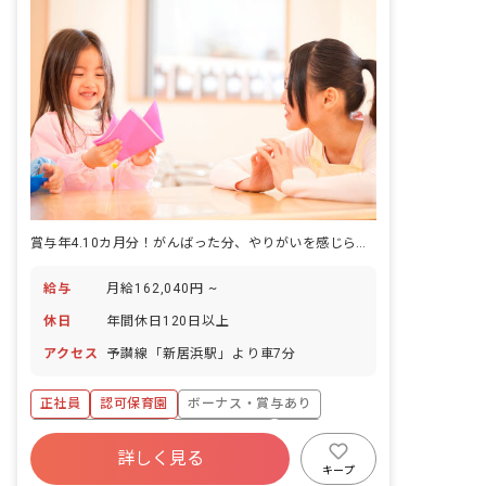
賞与年4.10カ月分！がんばった分、やりがいを感じられる職場です。
給与
月給162,040円 ~
休日
年間休日120日以上
アクセス
予讃線「新居浜駅」より車7分
正社員
認可保育園
ボーナス・賞与あり
年間休日120日以上
社会保険完備
有給
詳しく見る
退職金制度
残業少なめ
産休育休制度
キープ