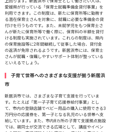
上回ります。新居浜市で保育士として働きたい人は、
愛媛県が行っている「保育士就職準備金貸付事業」を
利用できます。この制度は、新たに保育所等に勤務す
る潜在保育士さんを対象に、就職に必要な準備金の貸
付けを行うものです。また、未就学児をもつ保育士さ
んが新たに保育所等で働く際に、保育料の半額を貸付
ける制度も実施されています。これらの制度は、県内
の保育施設等に2年間継続して従事した場合、貸付金
の返済が免除されるようです。新居浜市には、保育士
さんが就職・復職しやすいサポート体制が整っている
といえるでしょう。
子育て世帯へのさまざまな支援が揃う新居浜
市
新居浜市では、さまざまな子育て支援を行っていま
す。たとえば「第一子子育て応援券給付事業」とし
て、市内の登録店舗でベビー用品の購入に使用できる3
万円分の応援券を、第一子となる乳児のいる世帯へ支
給しています。また、市内8カ所の子育て支援拠点施設
では、親同士が交流できる広場として、講座やイベン