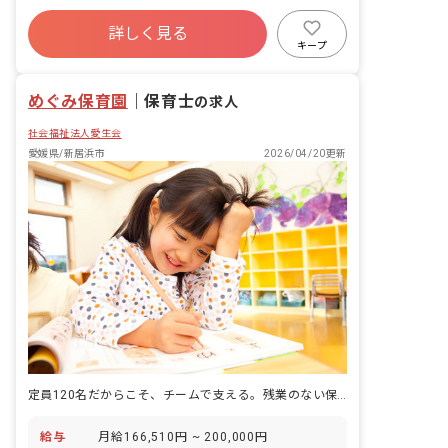
ますので、心配いりません。 変更範囲:
児童指導員 【新居浜市働き方改革推進企
詳しく見る
業】 誰もが働きやすく活躍できる職場作
キープ
りを目指し、働き方改革への取り組みを
行 う新居浜市に認定された企業です ~お
めぐみ保育園
｜
保育士
すすめポイント~ 1複数の職員で担当し
の求人
ます。 2お互いに相談しながら取り組み
社会福祉法人愛生会
ますので、心配いりません。... ■園児年
齢層：0～5歳児
愛媛県/新居浜市
2026/04/20更新
定員120名だからこそ、チームで支える。残業のない保育を。
給与
月給166,510円 ~ 200,000円