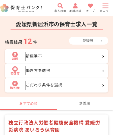
求人検索
転職相談
キープ
メニュー
愛媛県新居浜市の保育士求人一覧
12
愛媛県
検索結果
件
新居浜市
場所
働き方を選択
働き方
こだわり条件を選択
給与/他
おすすめ順
新着順
独立行政法人労働者健康安全機構 愛媛労
災病院 あいろう保育園