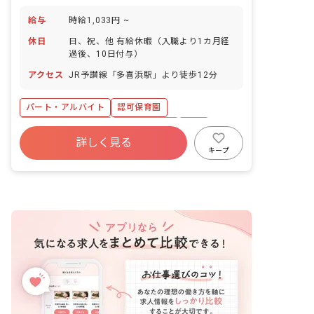
給与
時給1,033円 ~
休日
日、祝、他 有給休暇（入職より1カ月経
過後、10日付与）
アクセス
JR予讃線「多喜浜駅」より徒歩12分
パート・アルバイト
認可保育園
ボーナス・賞与あり
社会保険完備
有給
詳しく見る
昇給昇進あり
産休育休制度
社会福祉法人
キープ
車通勤可
アットホーム