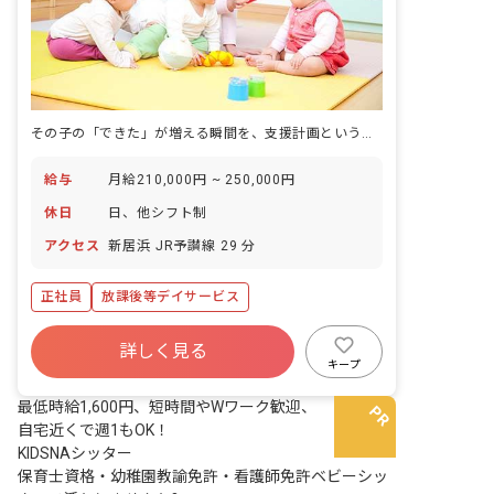
その子の「できた」が増える瞬間を、支援計画という形で積み重ねる仕事。
給与
月給210,000円 ~ 250,000円
休日
日、他シフト制
アクセス
新居浜 JR予讃線 29 分
正社員
放課後等デイサービス
詳しく見る
キープ
最低時給1,600円、短時間やWワーク歓迎、
自宅近くで週1もOK！
KIDSNAシッター
保育士資格・幼稚園教諭免許・看護師免許ベビーシッ