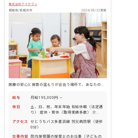
株式会社アイグラン
愛媛県/新居浜市
2026/05/22更新
医療の安心と保育の温もりが出会う場所で、あなたの笑顔が輝く毎日を
給与
月給195,000円 ~
休日
土、日、祝、年末年始 有給休暇（法定通
り） 産休・育休（取得実績多数） 介護
休業 慶弔休暇 ※年間休日107日
アクセス
せとうちバス多喜浜線 労災病院駅（徒歩
0分）
仕事内容
院内保育園の保育士のお仕事（子どもの