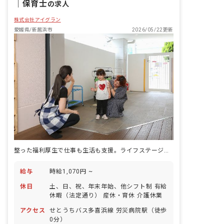
｜
保育士
の求人
株式会社アイグラン
愛媛県/新居浜市
2026/05/22更新
整った福利厚生で仕事も生活も支援。ライフステージに寄り添う保育の道
給与
時給1,070円 ~
休日
土、日、祝、年末年始、他シフト制 有給
休暇（法定通り） 産休・育休 介護休業
アクセス
せとうちバス多喜浜線 労災病院駅（徒歩
0分）