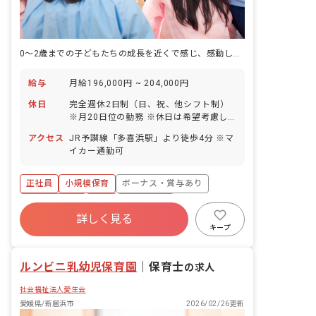
0～2歳までの子どもたちの成長を近くで感じ、感動しながら働きませんか？
給与
月給196,000円 ~ 204,000円
休日
完全週休2日制（日、祝、他シフト制）
※月20日位の勤務 ※休日は希望考慮し
ます 有給休暇（入職より6カ月経過後、
アクセス
JR予讃線「多喜浜駅」より徒歩4分 ※マ
10日付与） 育児休業取得実績あり
イカー通勤可
正社員
小規模保育
ボーナス・賞与あり
社会保険完備
有給
残業少なめ
詳しく見る
昇給昇進あり
産休育休制度
車通勤可
キープ
乳児保育のみ
ルンビニ乳幼児保育園
｜
保育士
の求人
社会福祉法人愛生会
愛媛県/新居浜市
2026/02/26更新