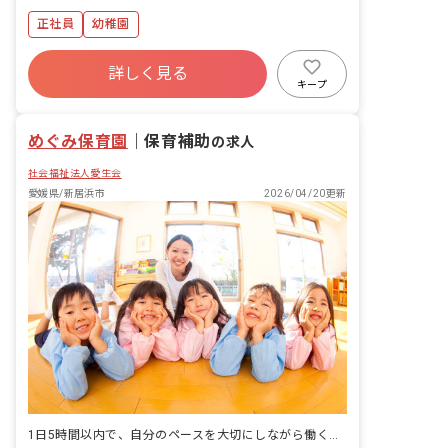
正社員
幼稚園
詳しく見る
キープ
めぐみ保育園
｜
保育補助
の求人
社会福祉法人愛生会
愛媛県/新居浜市
2026/04/20更新
1日5時間以内で、自分のペースを大切にしながら働く環境。