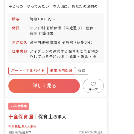
子どもの「やってみたい」を大切に、あなたの理想の保育が実現できる場所
給与
時給1,070円 ~
休日
シフト制 有給休暇（法定通り） 産休・
育休 介護休業
アクセス
瀬戸内運輸 住友別子病院（徒歩0分）
仕事内容
アイグランの運営する保育園にてお預か
りしている子ども達 に食事・睡眠・排
泄・清潔・衣類の着脱などの基本的な生
活習慣 を教えたり、集団生活を通じて社
パート・アルバイト
事業所内保育
有給
会性を養わせたり、行事の計画 ・実行や
お知らせの作成をしたり等多岐にわたっ
福利厚生充実
昇給昇進あり
産休育休制度
たお仕事をお願 いします。子ども達の成
詳しく見る
未経験歓迎
研修充実
WEB面接OK
長に携わる、やりがいあるお仕事です。
キープ
複数園あり
27年度募集
十全保育園
｜
保育士
の求人
社会福祉法人三恵会
愛媛県/新居浜市
2026/03/18更新