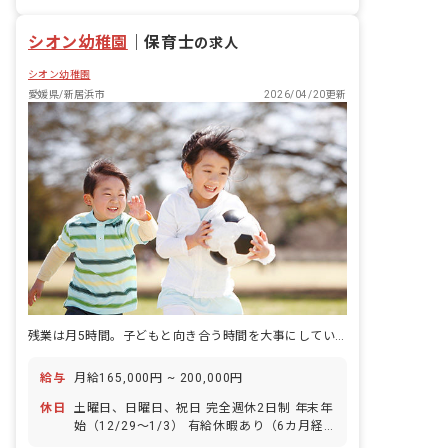
社会福祉法人
シオン幼稚園
｜
保育士
の求人
シオン幼稚園
愛媛県/新居浜市
2026/04/20更新
残業は月5時間。子どもと向き合う時間を大事にしています。
給与
月給165,000円 ~ 200,000円
休日
土曜日、日曜日、祝日 完全週休2日制 年末年
始（12/29〜1/3） 有給休暇あり（6カ月経
過後の年次有給休暇日数 10日）