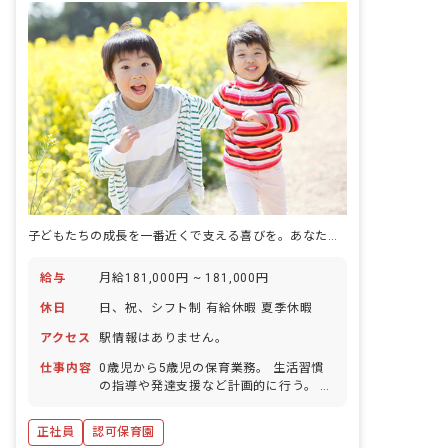
子どもたちの成長を一番近くで支える喜びを。あなたの温かい心、ここで輝かせませんか？
給与
月給181,000円 ~ 181,000円
休日
日、祝、シフト制 有給休暇 夏季休暇
アクセス
駅情報はありません。
仕事内容
0歳児から5歳児の保育業務。 生活習慣
の指導や発達支援など計画的に行う。 保
護者の子育て支援など連携し、健やかな
成長を促す仕事です。 複数の職員で担当
正社員
認可保育園
します。 お互いに相談しながら取り組み