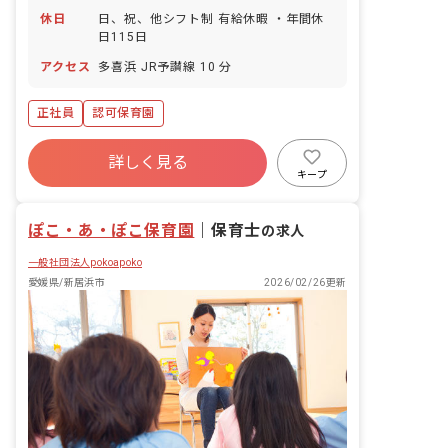
休日
日、祝、他シフト制 有給休暇 ・年間休
日115日
アクセス
多喜浜 JR予讃線 10 分
正社員
認可保育園
詳しく見る
キープ
ぽこ・あ・ぽこ保育園
｜
保育士
の求人
一般社団法人pokoapoko
愛媛県/新居浜市
2026/02/26更新