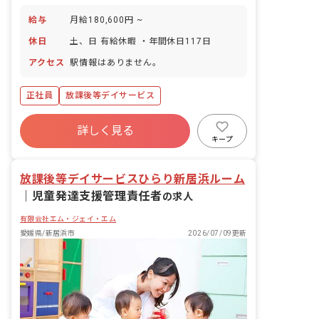
給与
月給180,600円 ~
休日
土、日 有給休暇 ・年間休日117日
アクセス
駅情報はありません。
正社員
放課後等デイサービス
詳しく見る
キープ
放課後等デイサービスひらり新居浜ルーム
｜
児童発達支援管理責任者
の求人
有限会社エム・ジェイ・エム
愛媛県/新居浜市
2026/07/09更新