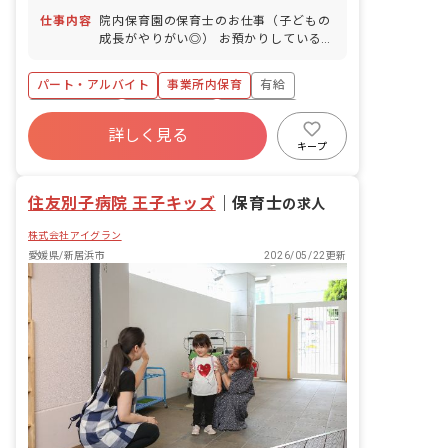
仕事内容
院内保育園の保育士のお仕事（子どもの
成長がやりがい◎） お預かりしている子
ども達についてお世話をお願いします ・
食事・睡眠・排泄・清潔・衣類の着脱等
パート・アルバイト
事業所内保育
有給
・集団生活を通じた社会性の装着 ・行事
の計画・実行、お知らせの作成
福利厚生充実
産休育休制度
未経験歓迎
詳しく見る
研修充実
WEB面接OK
複数園あり
キープ
ブランクOK
住友別子病院 王子キッズ
｜
保育士
の求人
株式会社アイグラン
愛媛県/新居浜市
2026/05/22更新