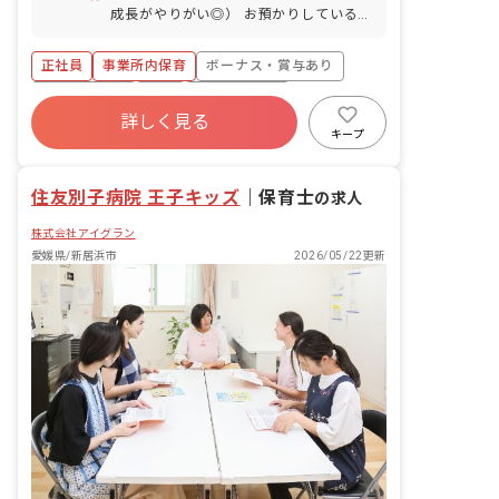
成長がやりがい◎） お預かりしている子
ども達についてお世話をお願いします ・
食事・睡眠・排泄・清潔・衣類の着脱等
正社員
事業所内保育
ボーナス・賞与あり
・集団生活を通じた社会性の装着 ・行事
の計画・実行、お知らせの作成
社会保険完備
有給
福利厚生充実
詳しく見る
退職金制度
昇給昇進あり
産休育休制度
キープ
未経験歓迎
住友別子病院 王子キッズ
｜
保育士
の求人
株式会社アイグラン
愛媛県/新居浜市
2026/05/22更新