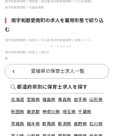
南宇和郡愛南町 × 事務職・総合職
南宇和郡愛南町 × その他(職種)
南宇和郡愛南町 × 児童指導員
南宇和郡愛南町の求人を雇用形態で絞り込
む
南宇和郡愛南町 × 保育士 × 正社員
南宇和郡愛南町 × 保育士 × パー
ト・アルバイト
南宇和郡愛南町 × 保育士 × 契約社
員
愛媛県の保育士求人一覧
都道府県別に保育士求人を探す
北海道
宮城県
福島県
青森県
岩手県
山形県
秋田県
東京都
神奈川県
埼玉県
千葉県
茨城県
栃木県
群馬県
新潟県
長野県
石川県
富山県
山梨県
福井県
愛知県
静岡県
岐阜県