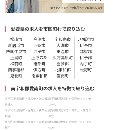
愛媛県の求人を市区町村で絞り込む
松山市
今治市
宇和島市
八幡浜市
新居浜市
西条市
大洲市
伊予市
四国中央市
西予市
東温市
越智郡
上島町
上浮穴郡
久万高原町
伊予郡
松前町
砥部町
喜多郡
内子町
西宇和郡
伊方町
北宇和郡
松野町
鬼北町
南宇和郡
愛南町
南宇和郡愛南町の求人を特徴で絞り込む
南宇和郡愛南町 × 保育士 × 社会福
南宇和郡愛南町 × 保育士 × モンテ
祉法人
ソーリ
南宇和郡愛南町 × 保育士 × 新卒も
南宇和郡愛南町 × 保育士 × ヨコミ
歓迎
ネ式
南宇和郡愛南町 × 保育士 × 時短勤
南宇和郡愛南町 × 保育士 × 土日祝
務可
休み