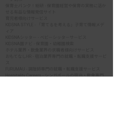
保育士バンク！総研 - 保育園経営や保育の実務に活か
せる有益な情報発信サイト
育児者様向けサービス
KIDSNA STYLE - 「育てるを考える」子育て情報メデ
ィア
KIDSNAシッター - ベビーシッターサービス
KIDSNA園ナビ - 保育園・幼稚園検索
ホテル業界・飲食業界の求職者様向けサービス
おもてなしHR - 宿泊業界専門の就職・転職支援サービ
ス
FURUMAU - 調理師専門の就職・転職支援サービス
Hospitality Careers - シンガポールの宿泊・飲食専門
非公開の求人多数！ 紹介登録はこちら
転職支援サービス
886旅館人力銀行 日本旅館工作 - 日本と台湾の観光業
南宇和郡愛南町の求人を紹介してもらう
を結ぶ課題解決型プラットフォーム
886旅館人力銀行 台湾旅館工作 - 台湾宿泊業界専門の
就職・転職支援プラットフォーム
IT業界の求職者様向けサービス
Tech Bridge Japan - IT企業、成長企業、外国人のため
の転職支援サービス
メニュー