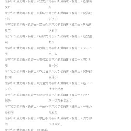
南宇和郡愛南町 × 保育士 × 残業少
南宇和郡愛南町 × 保育士 × 低離職
なめ
率
南宇和郡愛南町 × 保育士 × 退職金
南宇和郡愛南町 × 保育士 × 勤務地
制度
選択可
南宇和郡愛南町 × 保育士 × 正社員
南宇和郡愛南町 × 保育士 × 昇給昇
登用
進あり
南宇和郡愛南町 × 保育士 × 研修充
南宇和郡愛南町 × 保育士 × 複数園
実
あり
南宇和郡愛南町 × 保育士 × 設備充
南宇和郡愛南町 × 保育士 × アット
実
ホーム
南宇和郡愛南町 × 保育士 × 復帰率
南宇和郡愛南町 × 保育士 × 週2.3
高
日~OK
南宇和郡愛南町 × 保育士 × WEB面
南宇和郡愛南町 × 保育士 × 家庭都
接OK
合休OK
南宇和郡愛南町 × 保育士 × 交通費
南宇和郡愛南町 × 保育士 × 借り上
支給
げ社宅制度
南宇和郡愛南町 × 保育士 × 給食費
南宇和郡愛南町 × 保育士 × 託児
補助
所・保育支援あり
南宇和郡愛南町 × 保育士 × 午前の
南宇和郡愛南町 × 保育士 × 午後の
み勤務
み勤務
南宇和郡愛南町 × 保育士 × 学歴不
南宇和郡愛南町 × 保育士 × 持ち帰
問
り仕事なし
南宇和郡愛南町 × 保育士 × 自転車