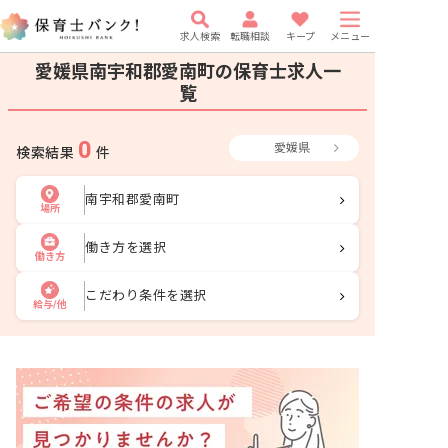
求人検索
転職相談
キープ
メニュー
愛媛県南宇和郡愛南町の保育士求人一
覧
0
愛媛県
検索結果
件
南宇和郡愛南町
場所
働き方を選択
働き方
こだわり条件を選択
給与/他