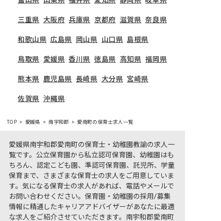
三重県
大阪府
兵庫県
京都府
滋賀県
奈良県
和歌山県
広島県
岡山県
山口県
島根県
鳥取県
愛媛県
香川県
徳島県
高知県
福岡県
熊本県
鹿児島県
長崎県
大分県
宮崎県
佐賀県
沖縄県
TOP
愛媛県
南宇和郡
愛南町の保育士求人一覧
愛媛県南宇和郡愛南町の保育士・幼稚園教諭の求人一
覧です。公立保育園から私立認可保育園、幼稚園はも
ちろん、認定こども園、準認可保育園、託児所、学童
保育まで、さまざまな保育士の求人をご用意していま
す。気になる保育士の求人があれば、電話やメールで
お問い合わせください。保育園・幼稚園の採用/募集
情報に精通したキャリアアドバイザーがあなたに最適
な求人をご紹介させていただきます。南宇和郡愛南町