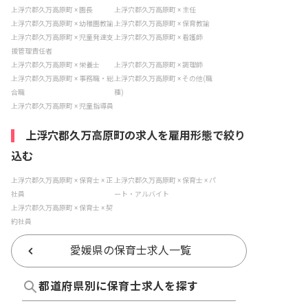
上浮穴郡久万高原町 × 園長
上浮穴郡久万高原町 × 主任
上浮穴郡久万高原町 × 幼稚園教諭
上浮穴郡久万高原町 × 保育教諭
上浮穴郡久万高原町 × 児童発達支
上浮穴郡久万高原町 × 看護師
援管理責任者
上浮穴郡久万高原町 × 栄養士
上浮穴郡久万高原町 × 調理師
上浮穴郡久万高原町 × 事務職・総
上浮穴郡久万高原町 × その他(職
合職
種)
上浮穴郡久万高原町 × 児童指導員
上浮穴郡久万高原町の求人を雇用形態で絞り
込む
上浮穴郡久万高原町 × 保育士 × 正
上浮穴郡久万高原町 × 保育士 × パ
社員
ート・アルバイト
上浮穴郡久万高原町 × 保育士 × 契
約社員
愛媛県の保育士求人一覧
都道府県別に保育士求人を探す