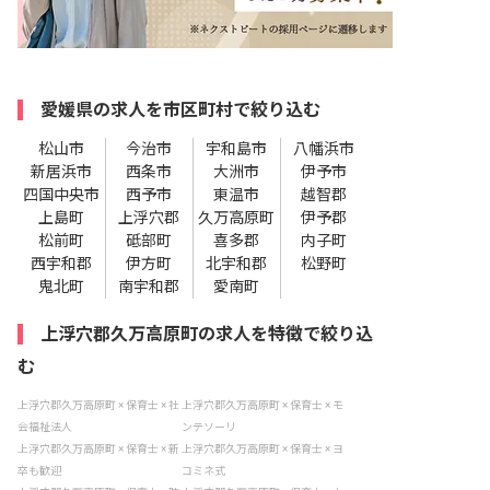
愛媛県の求人を市区町村で絞り込む
松山市
今治市
宇和島市
八幡浜市
新居浜市
西条市
大洲市
伊予市
四国中央市
西予市
東温市
越智郡
上島町
上浮穴郡
久万高原町
伊予郡
松前町
砥部町
喜多郡
内子町
西宇和郡
伊方町
北宇和郡
松野町
鬼北町
南宇和郡
愛南町
上浮穴郡久万高原町の求人を特徴で絞り込
む
上浮穴郡久万高原町 × 保育士 × 社
上浮穴郡久万高原町 × 保育士 × モ
会福祉法人
ンテソーリ
上浮穴郡久万高原町 × 保育士 × 新
上浮穴郡久万高原町 × 保育士 × ヨ
卒も歓迎
コミネ式