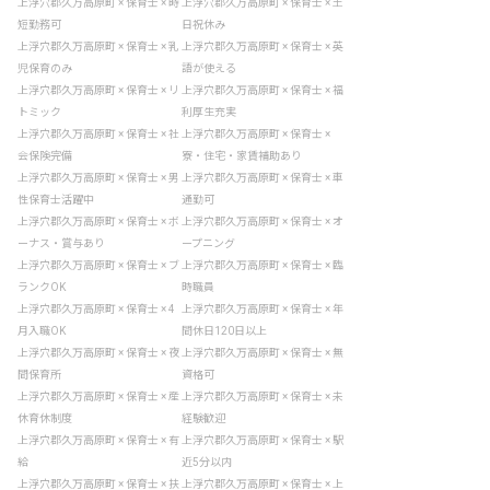
上浮穴郡久万高原町 × 保育士 × 時
上浮穴郡久万高原町 × 保育士 × 土
短勤務可
日祝休み
上浮穴郡久万高原町 × 保育士 × 乳
上浮穴郡久万高原町 × 保育士 × 英
児保育のみ
語が使える
上浮穴郡久万高原町 × 保育士 × リ
上浮穴郡久万高原町 × 保育士 × 福
トミック
利厚生充実
上浮穴郡久万高原町 × 保育士 × 社
上浮穴郡久万高原町 × 保育士 ×
会保険完備
寮・住宅・家賃補助あり
上浮穴郡久万高原町 × 保育士 × 男
上浮穴郡久万高原町 × 保育士 × 車
性保育士活躍中
通勤可
上浮穴郡久万高原町 × 保育士 × ボ
上浮穴郡久万高原町 × 保育士 × オ
ーナス・賞与あり
ープニング
上浮穴郡久万高原町 × 保育士 × ブ
上浮穴郡久万高原町 × 保育士 × 臨
ランクOK
時職員
上浮穴郡久万高原町 × 保育士 × 4
上浮穴郡久万高原町 × 保育士 × 年
月入職OK
間休日120日以上
上浮穴郡久万高原町 × 保育士 × 夜
上浮穴郡久万高原町 × 保育士 × 無
間保育所
資格可
上浮穴郡久万高原町 × 保育士 × 産
上浮穴郡久万高原町 × 保育士 × 未
休育休制度
経験歓迎
上浮穴郡久万高原町 × 保育士 × 有
上浮穴郡久万高原町 × 保育士 × 駅
給
近5分以内
上浮穴郡久万高原町 × 保育士 × 扶
上浮穴郡久万高原町 × 保育士 × 上