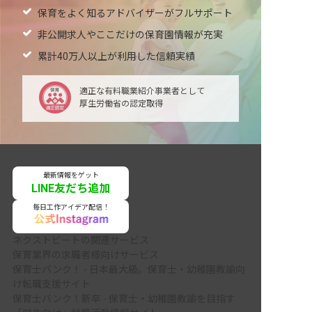
保育をよく知るアドバイザーがフルサポート
非公開求人やここだけの保育園情報が充実
累計40万人以上が利用した信頼実績
適正な有料職業紹介事業者として
厚生労働省の認定取得
最新情報をゲット
LINE友だち追加
毎日工作アイデア配信！
ネクストビートの関連サービス
保育業界の求職者様向けサービス
保育士バンク！ - 日本最大級。保育士・幼稚園教諭向
け転職支援サイト
保育士バンク！新卒 - 保育士・幼稚園教諭を目指す