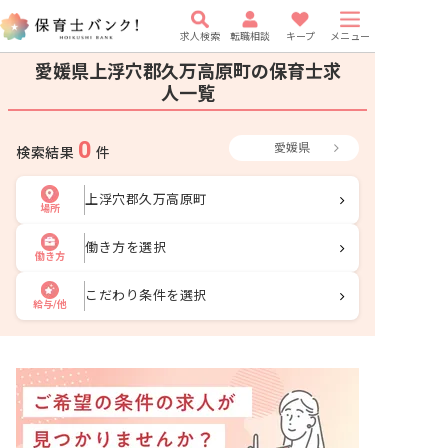
求人検索
転職相談
キープ
メニュー
愛媛県上浮穴郡久万高原町の保育士求
人一覧
0
愛媛県
検索結果
件
上浮穴郡久万高原町
場所
働き方を選択
働き方
こだわり条件を選択
給与/他