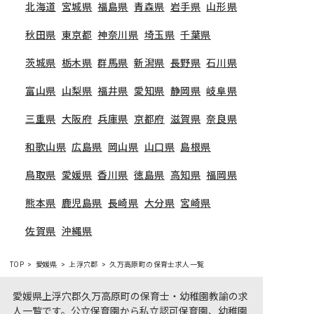
北海道
宮城県
福島県
青森県
岩手県
山形県
秋田県
東京都
神奈川県
埼玉県
千葉県
茨城県
栃木県
群馬県
新潟県
長野県
石川県
富山県
山梨県
福井県
愛知県
静岡県
岐阜県
三重県
大阪府
兵庫県
京都府
滋賀県
奈良県
和歌山県
広島県
岡山県
山口県
島根県
鳥取県
愛媛県
香川県
徳島県
高知県
福岡県
熊本県
鹿児島県
長崎県
大分県
宮崎県
佐賀県
沖縄県
TOP
愛媛県
上浮穴郡
久万高原町の保育士求人一覧
愛媛県上浮穴郡久万高原町の保育士・幼稚園教諭の求
人一覧です。公立保育園から私立認可保育園、幼稚園