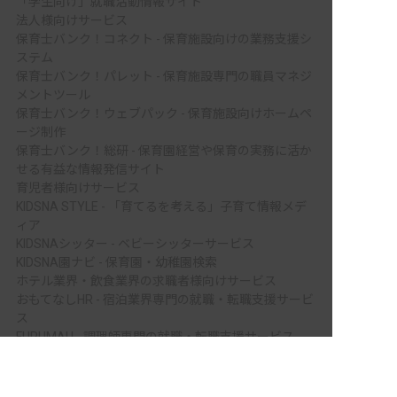
「学生向け」就職活動情報サイト
法人様向けサービス
保育士バンク！コネクト - 保育施設向けの業務支援シ
ステム
保育士バンク！パレット - 保育施設専門の職員マネジ
メントツール
保育士バンク！ウェブパック - 保育施設向けホームペ
ージ制作
保育士バンク！総研 - 保育園経営や保育の実務に活か
せる有益な情報発信サイト
育児者様向けサービス
KIDSNA STYLE - 「育てるを考える」子育て情報メデ
ィア
KIDSNAシッター - ベビーシッターサービス
KIDSNA園ナビ - 保育園・幼稚園検索
ホテル業界・飲食業界の求職者様向けサービス
おもてなしHR - 宿泊業界専門の就職・転職支援サービ
ス
FURUMAU - 調理師専門の就職・転職支援サービス
非公開の求人多数！ 紹介登録はこちら
Hospitality Careers - シンガポールの宿泊・飲食専門
転職支援サービス
上浮穴郡久万高原町の求人を紹介してもらう
886旅館人力銀行 日本旅館工作 - 日本と台湾の観光業