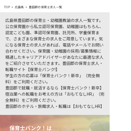
TOP
広島県
豊田郡の保育士求人一覧
広島県豊田郡の保育士・幼稚園教諭の求人一覧です。
公立保育園から私立認可保育園、幼稚園はもちろん、
認定こども園、準認可保育園、託児所、学童保育ま
で、さまざまな保育士の求人をご用意しています。気
になる保育士の求人があれば、電話やメールでお問い
合わせください。保育園・幼稚園の採用/募集情報に
精通したキャリアアドバイザーがあなたに最適な求人
をご紹介させていただきます。豊田郡の保育士求人・
転職サイト【保育士バンク!】
学生の方の応募は「保育士バンク！新卒」（完全無
料）をご利用ください。
豊田郡で就職・就活するなら【保育士バンク！新卒】
宿泊業への転職をお考えの方は「おもてなしHR」（完
全無料）をご利用ください。
豊田郡のホテル・旅館求人・転職は【おもてなしHR】
保育士バンク！は