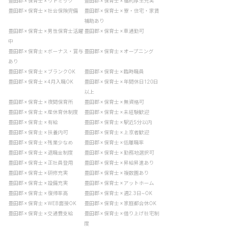
豊田郡 × 保育士 × リトミック
豊田郡 × 保育士 × 福利厚生充実
豊田郡 × 保育士 × 社会保険完備
豊田郡 × 保育士 × 寮・住宅・家賃
補助あり
豊田郡 × 保育士 × 男性保育士活躍
豊田郡 × 保育士 × 車通勤可
中
豊田郡 × 保育士 × ボーナス・賞与
豊田郡 × 保育士 × オープニング
あり
豊田郡 × 保育士 × ブランクOK
豊田郡 × 保育士 × 臨時職員
豊田郡 × 保育士 × 4月入職OK
豊田郡 × 保育士 × 年間休日120日
以上
豊田郡 × 保育士 × 夜間保育所
豊田郡 × 保育士 × 無資格可
豊田郡 × 保育士 × 産休育休制度
豊田郡 × 保育士 × 未経験歓迎
豊田郡 × 保育士 × 有給
豊田郡 × 保育士 × 駅近5分以内
豊田郡 × 保育士 × 扶養内可
豊田郡 × 保育士 × 上京者歓迎
豊田郡 × 保育士 × 残業少なめ
豊田郡 × 保育士 × 低離職率
豊田郡 × 保育士 × 退職金制度
豊田郡 × 保育士 × 勤務地選択可
豊田郡 × 保育士 × 正社員登用
豊田郡 × 保育士 × 昇給昇進あり
豊田郡 × 保育士 × 研修充実
豊田郡 × 保育士 × 複数園あり
豊田郡 × 保育士 × 設備充実
豊田郡 × 保育士 × アットホーム
豊田郡 × 保育士 × 復帰率高
豊田郡 × 保育士 × 週2.3日~OK
豊田郡 × 保育士 × WEB面接OK
豊田郡 × 保育士 × 家庭都合休OK
豊田郡 × 保育士 × 交通費支給
豊田郡 × 保育士 × 借り上げ社宅制
度