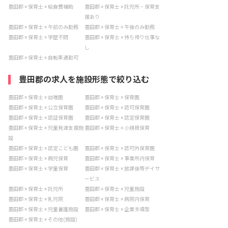
豊田郡 × 保育士 × 給食費補助
豊田郡 × 保育士 × 託児所・保育支
援あり
豊田郡 × 保育士 × 午前のみ勤務
豊田郡 × 保育士 × 午後のみ勤務
豊田郡 × 保育士 × 学歴不問
豊田郡 × 保育士 × 持ち帰り仕事な
し
豊田郡 × 保育士 × 自転車通勤可
豊田郡の求人を施設形態で絞り込む
豊田郡 × 保育士 × 幼稚園
豊田郡 × 保育士 × 保育園
豊田郡 × 保育士 × 公立保育園
豊田郡 × 保育士 × 認可保育園
豊田郡 × 保育士 × 認証保育園
豊田郡 × 保育士 × 認定保育園
豊田郡 × 保育士 × 児童発達支援施
豊田郡 × 保育士 × 小規模保育
設
豊田郡 × 保育士 × 認定こども園
豊田郡 × 保育士 × 認可外保育園
豊田郡 × 保育士 × 病児保育
豊田郡 × 保育士 × 事業所内保育
豊田郡 × 保育士 × 学童保育
豊田郡 × 保育士 × 放課後等デイサ
ービス
豊田郡 × 保育士 × 託児所
豊田郡 × 保育士 × 児童施設
豊田郡 × 保育士 × 乳児院
豊田郡 × 保育士 × 病院内保育
豊田郡 × 保育士 × 児童養護施設
豊田郡 × 保育士 × 企業主導型
豊田郡 × 保育士 × その他(施設)