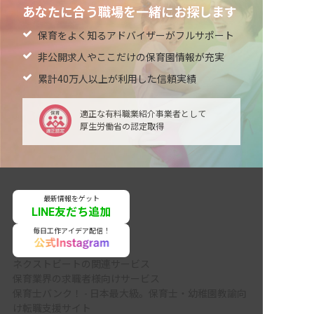
あなたに合う職場を一緒にお探します
保育をよく知るアドバイザーがフルサポート
非公開求人やここだけの保育園情報が充実
累計40万人以上が利用した信頼実績
適正な有料職業紹介事業者として
厚生労働省の認定取得
最新情報をゲット
LINE友だち追加
毎日工作アイデア配信！
ネクストビートの関連サービス
保育業界の求職者様向けサービス
保育士バンク！ - 日本最大級。保育士・幼稚園教諭向
け転職支援サイト