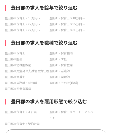
豊田郡の求人を給与で絞り込む
豊田郡 × 保育士 × 15万円〜
豊田郡 × 保育士 × 18万円〜
豊田郡 × 保育士 × 22万円〜
豊田郡 × 保育士 × 25万円〜
豊田郡 × 保育士 × 27万円〜
豊田郡 × 保育士 × 30万円〜
豊田郡の求人を職種で絞り込む
豊田郡 × 保育士
豊田郡 × 保育補助
豊田郡 × 園長
豊田郡 × 主任
豊田郡 × 幼稚園教諭
豊田郡 × 保育教諭
豊田郡 × 児童発達支援管理責任者
豊田郡 × 看護師
豊田郡 × 栄養士
豊田郡 × 調理師
豊田郡 × 事務職・総合職
豊田郡 × その他(職種)
豊田郡 × 児童指導員
豊田郡の求人を雇用形態で絞り込む
豊田郡 × 保育士 × 正社員
豊田郡 × 保育士 × パート・アルバ
イト
豊田郡 × 保育士 × 契約社員