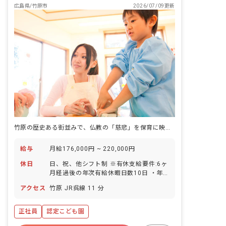
広島県/竹原市
2026/07/09更新
竹原の歴史ある街並みで、仏教の「慈悲」を保育に映す看護の仕事。
給与
月給176,000円 ~ 220,000円
休日
日、祝、他シフト制 ※有休支給要件:6ヶ
月経過後の年次有給休暇日数10日 ・年
間休日120日
アクセス
竹原 JR呉線 11 分
正社員
認定こども園