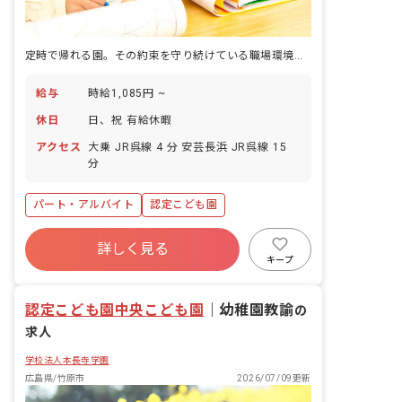
定時で帰れる園。その約束を守り続けている職場環境がここに
給与
時給1,085円 ~
休日
日、祝 有給休暇
アクセス
大乗 JR呉線 4 分 安芸長浜 JR呉線 15
分
パート・アルバイト
認定こども園
詳しく見る
キープ
認定こども園中央こども園
｜
幼稚園教諭
の
求人
学校法人本長寺学園
広島県/竹原市
2026/07/09更新