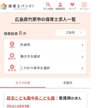
求人検索
転職相談
キープ
メニュー
広島県竹原市の保育士求人一覧
8
広島県
検索結果
件
竹原市
場所
働き方を選択
働き方
こだわり条件を選択
給与/他
おすすめ順
新着順
認定こども園中央こども園
｜
看護師
の求人
学校法人本長寺学園