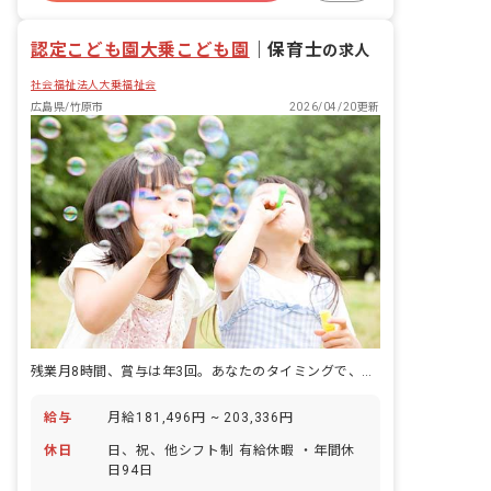
週2.3日~OK
認定こども園大乗こども園
｜
保育士
の求人
社会福祉法人大乗福祉会
広島県/竹原市
2026/04/20更新
残業月8時間、賞与は年3回。あなたのタイミングで、キャリアを組み立てる。
給与
月給181,496円 ~ 203,336円
休日
日、祝、他シフト制 有給休暇 ・年間休
日94日