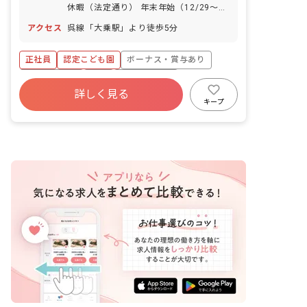
休暇（法定通り） 年末年始（12/29～
1/4） 育児休暇取得実績あり 年間休日数
アクセス
呉線「大乗駅」より徒歩5分
94日
正社員
認定こども園
ボーナス・賞与あり
社会保険完備
有給
福利厚生充実
詳しく見る
退職金制度
残業少なめ
産休育休制度
キープ
社会福祉法人