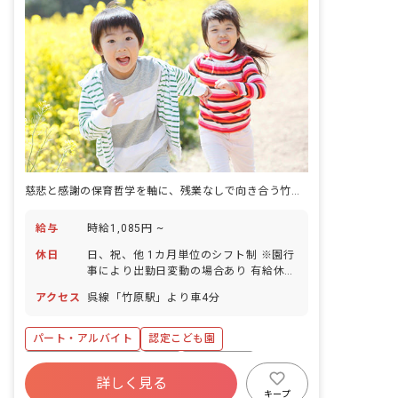
慈悲と感謝の保育哲学を軸に、残業なしで向き合う竹原の園。
給与
時給1,085円 ~
休日
日、祝、他 1カ月単位のシフト制 ※園行
事により出勤日変動の場合あり 有給休暇
年末年始 育児休業取得実績あり
アクセス
呉線「竹原駅」より車4分
パート・アルバイト
認定こども園
ボーナス・賞与あり
有給
残業少なめ
詳しく見る
産休育休制度
車通勤可
週2.3日~OK
キープ