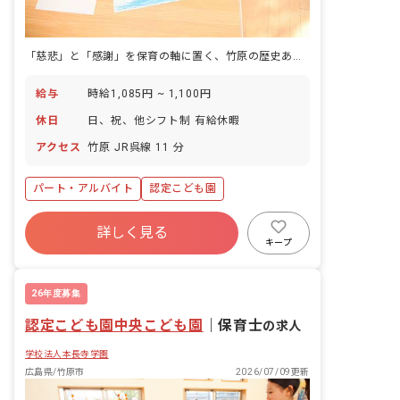
「慈悲」と「感謝」を保育の軸に置く、竹原の歴史ある街並みのこども園です。
給与
時給1,085円 ~ 1,100円
休日
日、祝、他シフト制 有給休暇
アクセス
竹原 JR呉線 11 分
パート・アルバイト
認定こども園
詳しく見る
キープ
26年度募集
認定こども園中央こども園
｜
保育士
の求人
学校法人本長寺学園
広島県/竹原市
2026/07/09更新