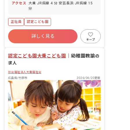
アクセス
大乗 JR呉線 4 分 安芸長浜 JR呉線 15
分
正社員
認定こども園
詳しく見る
キープ
認定こども園大乗こども園
｜
幼稚園教諭
の
求人
社会福祉法人大乗福祉会
広島県/竹原市
2026/04/20更新