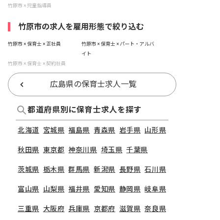
竹原市 × 児童指導員
竹原市の求人を雇用形態で絞り込む
竹原市 × 保育士 × 正社員
竹原市 × 保育士 × パート・アルバ
イト
竹原市 × 保育士 × 契約社員
広島県の保育士求人一覧
都道府県別に保育士求人を探す
北海道
宮城県
福島県
青森県
岩手県
山形県
秋田県
東京都
神奈川県
埼玉県
千葉県
茨城県
栃木県
群馬県
新潟県
長野県
石川県
富山県
山梨県
福井県
愛知県
静岡県
岐阜県
三重県
大阪府
兵庫県
京都府
滋賀県
奈良県