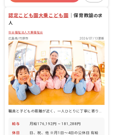
認定こども園大乗こども園
｜
保育教諭
の求
人
社会福祉法人大乗福祉会
広島県/竹原市
2026/07/13更新
職員と子どもの距離が近く、一人ひとりに丁寧に寄り添う保育ができます。
給与
月給176,192円 ~ 181,288円
休日
日、祝、他 ※月1日～4日の公休日 有給