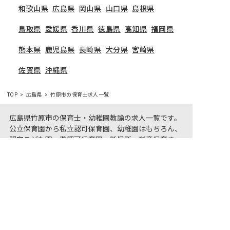
和歌山県
広島県
岡山県
山口県
島根県
鳥取県
愛媛県
香川県
徳島県
高知県
福岡県
熊本県
鹿児島県
長崎県
大分県
宮崎県
佐賀県
沖縄県
TOP
広島県
竹原市の保育士求人一覧
広島県竹原市の保育士・幼稚園教諭の求人一覧です。
公立保育園から私立認可保育園、幼稚園はもちろん、
認定こども園、準認可保育園、託児所、学童保育ま
非公開の求人多数！ 紹介登録はこちら
で、さまざまな保育士の求人をご用意しています。気
竹原市の求人を紹介してもらう
になる保育士の求人があれば、電話やメールでお問い
合わせください。保育園・幼稚園の採用/募集情報に
精通したキャリアアドバイザーがあなたに最適な求人
をご紹介させていただきます。竹原市の保育士求人・
転職サイト【保育士バンク!】
学生の方の応募は「保育士バンク！新卒」（完全無
料）をご利用ください。