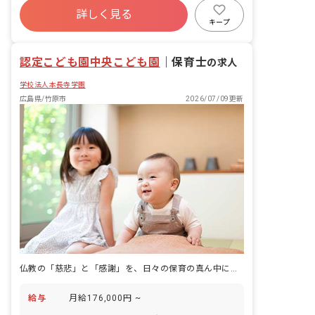
詳しく見る
キープ
認定こども園中央こども園
｜
保育士
の求人
学校法人本長寺学園
広島県/竹原市
2026/07/09更新
仏教の「慈悲」と「感謝」を、日々の保育の真ん中に置くこども園です。
給与
月給176,000円 ~