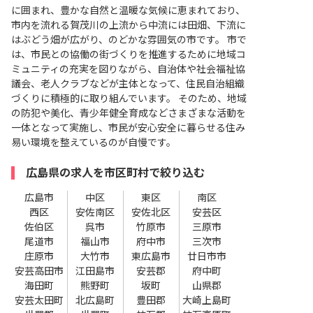
に囲まれ、豊かな自然と温暖な気候に恵まれており、
市内を流れる賀茂川の上流から中流には田畑、下流に
はぶどう畑が広がり、のどかな雰囲気の市です。 市で
は、市民との協働の街づくりを推進するために地域コ
ミュニティの充実を図りながら、自治体や社会福祉協
議会、老人クラブなどが主体となって、住民自治組織
づくりに積極的に取り組んでいます。 そのため、地域
の防犯や美化、青少年健全育成などさまざまな活動を
一体となって実施し、市民が安心安全に暮らせる住み
易い環境を整えているのが自慢です。
広島県の求人を市区町村で絞り込む
広島市
中区
東区
南区
西区
安佐南区
安佐北区
安芸区
佐伯区
呉市
竹原市
三原市
尾道市
福山市
府中市
三次市
庄原市
大竹市
東広島市
廿日市市
安芸高田市
江田島市
安芸郡
府中町
海田町
熊野町
坂町
山県郡
安芸太田町
北広島町
豊田郡
大崎上島町