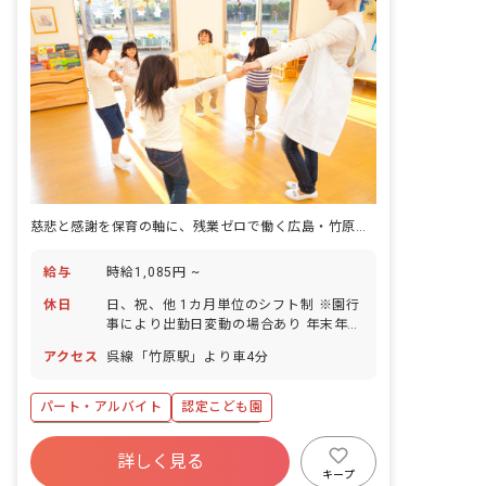
慈悲と感謝を保育の軸に、残業ゼロで働く広島・竹原の園。
給与
時給1,085円 ~
休日
日、祝、他 1カ月単位のシフト制 ※園行
事により出勤日変動の場合あり 年末年始
育児休業取得実績あり
アクセス
呉線「竹原駅」より車4分
パート・アルバイト
認定こども園
ボーナス・賞与あり
残業少なめ
詳しく見る
産休育休制度
車通勤可
未経験歓迎
キープ