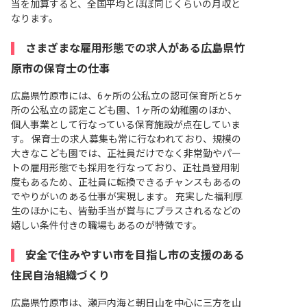
当を加算すると、全国平均とほぼ同じくらいの月収と
なります。
さまざまな雇用形態での求人がある広島県竹
原市の保育士の仕事
広島県竹原市には、6ヶ所の公私立の認可保育所と5ヶ
所の公私立の認定こども園、1ヶ所の幼稚園のほか、
個人事業として行なっている保育施設が点在していま
す。 保育士の求人募集も常に行なわれており、規模の
大きなこども園では、正社員だけでなく非常勤やパー
トの雇用形態でも採用を行なっており、正社員登用制
度もあるため、正社員に転換できるチャンスもあるの
でやりがいのある仕事が実現します。 充実した福利厚
生のほかにも、皆勤手当が賞与にプラスされるなどの
嬉しい条件付きの職場もあるのが特徴です。
安全で住みやすい市を目指し市の支援のある
住民自治組織づくり
広島県竹原市は、瀬戸内海と朝日山を中心に三方を山