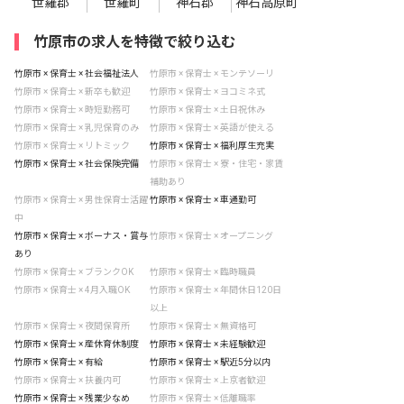
世羅郡
世羅町
神石郡
神石高原町
竹原市の求人を特徴で絞り込む
竹原市 × 保育士 × 社会福祉法人
竹原市 × 保育士 × モンテソーリ
竹原市 × 保育士 × 新卒も歓迎
竹原市 × 保育士 × ヨコミネ式
竹原市 × 保育士 × 時短勤務可
竹原市 × 保育士 × 土日祝休み
竹原市 × 保育士 × 乳児保育のみ
竹原市 × 保育士 × 英語が使える
竹原市 × 保育士 × リトミック
竹原市 × 保育士 × 福利厚生充実
竹原市 × 保育士 × 社会保険完備
竹原市 × 保育士 × 寮・住宅・家賃
補助あり
竹原市 × 保育士 × 男性保育士活躍
竹原市 × 保育士 × 車通勤可
中
竹原市 × 保育士 × ボーナス・賞与
竹原市 × 保育士 × オープニング
あり
竹原市 × 保育士 × ブランクOK
竹原市 × 保育士 × 臨時職員
竹原市 × 保育士 × 4月入職OK
竹原市 × 保育士 × 年間休日120日
以上
竹原市 × 保育士 × 夜間保育所
竹原市 × 保育士 × 無資格可
竹原市 × 保育士 × 産休育休制度
竹原市 × 保育士 × 未経験歓迎
竹原市 × 保育士 × 有給
竹原市 × 保育士 × 駅近5分以内
竹原市 × 保育士 × 扶養内可
竹原市 × 保育士 × 上京者歓迎
竹原市 × 保育士 × 残業少なめ
竹原市 × 保育士 × 低離職率