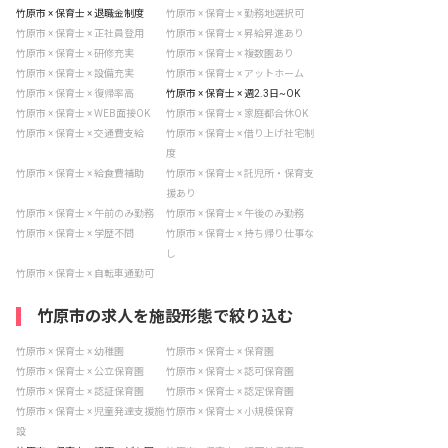
竹原市 × 保育士 × 退職金制度
竹原市 × 保育士 × 勤務地選択可
竹原市 × 保育士 × 正社員登用
竹原市 × 保育士 × 昇給昇進あり
竹原市 × 保育士 × 研修充実
竹原市 × 保育士 × 複数園あり
竹原市 × 保育士 × 設備充実
竹原市 × 保育士 × アットホーム
竹原市 × 保育士 × 復帰率高
竹原市 × 保育士 × 週2.3日~OK
竹原市 × 保育士 × WEB面接OK
竹原市 × 保育士 × 家庭都合休OK
竹原市 × 保育士 × 交通費支給
竹原市 × 保育士 × 借り上げ社宅制
度
竹原市 × 保育士 × 給食費補助
竹原市 × 保育士 × 託児所・保育支
援あり
竹原市 × 保育士 × 午前のみ勤務
竹原市 × 保育士 × 午後のみ勤務
竹原市 × 保育士 × 学歴不問
竹原市 × 保育士 × 持ち帰り仕事な
し
竹原市 × 保育士 × 自転車通勤可
竹原市の求人を施設形態で絞り込む
竹原市 × 保育士 × 幼稚園
竹原市 × 保育士 × 保育園
竹原市 × 保育士 × 公立保育園
竹原市 × 保育士 × 認可保育園
竹原市 × 保育士 × 認証保育園
竹原市 × 保育士 × 認定保育園
竹原市 × 保育士 × 児童発達支援施
竹原市 × 保育士 × 小規模保育
設