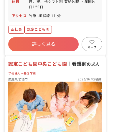
休日
日、祝、他シフト制 有給休暇 ・年間休
日120日
アクセス
竹原 JR呉線 11 分
正社員
認定こども園
詳しく見る
キープ
認定こども園中央こども園
｜
看護師
の求人
学校法人本長寺学園
広島県/竹原市
2026/07/09更新