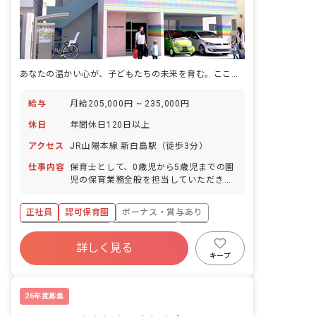
あなたの温かい心が、子どもたちの未来を育む。ここで輝く保育士になろう！
給与
月給205,000円 ~ 235,000円
休日
年間休日120日以上
アクセス
JR山陽本線 新白島駅（徒歩3分）
仕事内容
保育士として、0歳児から5歳児までの園
児の保育業務全般を担当していただきま
す。 当園では、子ども一人ひとりに温か
く寄り添い、自己肯定感を高める言葉が
正社員
認可保育園
ボーナス・賞与あり
けや関わりを大切にしています。 具体的
な業務内容: ・登園時の受け入れ ・朝の
年間休日120日以上
社会保険完備
有給
会 ・保育活動（散歩を含む） ・給食の
詳しく見る
昇給昇進あり
車通勤可
駅近5分以内
準備、配膳、食事介助 ・午睡の準備、見
キープ
守り ・自由遊びの見守り、声かけ ・保
交通費支給
護者対応 ・その他、付随する保育業務 ■
園児年齢層：0～5歳児
26年度募集