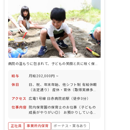
病院の温もりに包まれて、子どもの笑顔と共に咲く保育キャリア
給与
月給202,000円 ~
休日
日、祝、年末年始、他シフト制 有給休暇
（法定通り） 産休・育休（取得実績多
数） 介護休業 慶弔休暇 ※年間休日107
アクセス
広電1号線 日赤病院前駅（徒歩3分）
日
仕事内容
院内保育園の保育士のお仕事（子どもの
成長がやりがい◎） お預かりしている子
ども達についてお世話をお願いします ・
食事・睡眠・排泄・清潔・衣類の着脱等
正社員
事業所内保育
ボーナス・賞与あり
・集団生活を通じた社会性の装着 ・行事