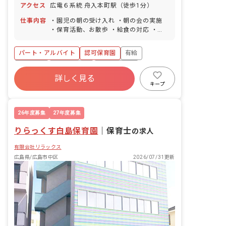
アクセス
広電６系統 舟入本町駅（徒歩1分）
仕事内容
・園児の朝の受け入れ ・朝の会の実施
・保育活動、お散歩 ・給食の対応 ・午
睡の対応 ・自由遊びの見守り ・保護者
対応 ■園児年齢層：0～5歳児
パート・アルバイト
認可保育園
有給
車通勤可
駅近5分以内
週2.3日~OK
詳しく見る
交通費支給
託児所・保育支援あり
キープ
26年度募集
27年度募集
りらっくす白島保育園
｜
保育士
の求人
有限会社リラックス
広島県/広島市中区
2026/07/31更新