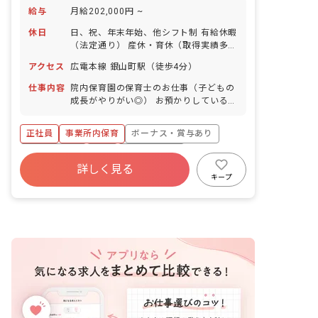
給与
月給202,000円 ~
休日
日、祝、年末年始、他シフト制 有給休暇
（法定通り） 産休・育休（取得実績多
数） 介護休業 慶弔休暇 ※年間休日107
アクセス
広電本線 銀山町駅（徒歩4分）
日
仕事内容
院内保育園の保育士のお仕事（子どもの
成長がやりがい◎） お預かりしている子
ども達についてお世話をお願いします ・
食事・睡眠・排泄・清潔・衣類の着脱等
正社員
事業所内保育
ボーナス・賞与あり
・集団生活を通じた社会性の装着 ・行事
の計画・実行、お知らせの作成
社会保険完備
有給
福利厚生充実
詳しく見る
退職金制度
昇給昇進あり
産休育休制度
キープ
未経験歓迎