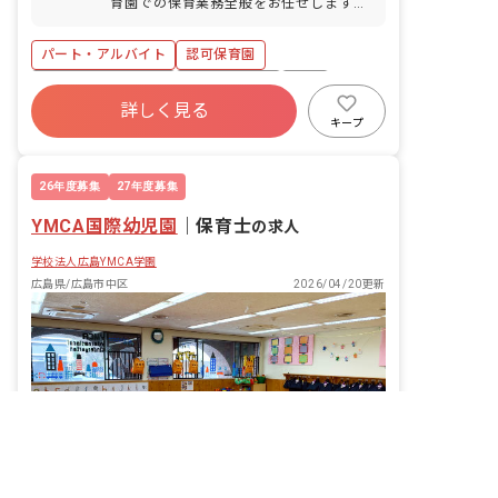
育園での保育業務全般をお任せします。
主な仕事内容: ・登園時の園児の受け入
れ ・朝の会 ・保育活動、散歩 ・給食の
パート・アルバイト
認可保育園
準備・対応 ・午睡の対応 ・自由遊びの
見守り ・保護者対応 当園では、子ども
年間休日120日以上
社会保険完備
有給
一人ひとりに温かく寄り添い、自己肯定
詳しく見る
車通勤可
駅近5分以内
交通費支給
感を高める言葉がけや関わりを大切にし
キープ
ています。 ■園児年齢層：0～5歳児
託児所・保育支援あり
26年度募集
27年度募集
YMCA国際幼児園
｜
保育士
の求人
学校法人広島YMCA学園
広島県/広島市中区
2026/04/20更新
非公開の求人多数！ 紹介登録はこちら
広島市中区の求人を紹介してもらう