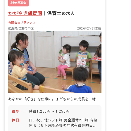
26年度募集
かがやき保育園
｜
保育士
の求人
有限会社リラックス
広島県/広島市中区
2026/07/31更新
あなたの「好き」を仕事に。子どもたちの成長を一緒に見守りませんか？
給与
時給1,250円 ~ 1,250円
休日
日、祝、他シフト制 完全週休2日制 有給
休暇（６ヶ月経過後の年次有給休暇日数
3日） 年末年始