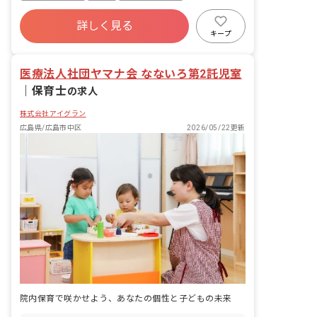
の計画・実行、お知らせの作成
社会保険完備
有給
福利厚生充実
詳しく見る
退職金制度
昇給昇進あり
産休育休制度
キープ
未経験歓迎
医療法人社団ヤマナ会 なないろ第2託児室
｜
保育士
の求人
株式会社アイグラン
広島県/広島市中区
2026/05/22更新
院内保育で咲かせよう、あなたの個性と子どもの未来