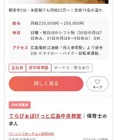
駅徒歩2分・未経験でも月給22万～！定員19名の温かな小規模保育園です
給与
月給220,000円 ~ 250,000円
休日
日曜・祝日ほかシフト制（30日の月は7
日休み、31日の月は8～9日休み） GW休
暇 年末年始休暇 有給休暇（取得率100％
アクセス
広島電鉄江波線「舟入幸町駅」より徒歩
／4連休以上も相談可） 産前産後・育児
2分 ※マイカー・バイク・自転車通勤
休暇（取得・復帰実績あり） 介護・看護
OK（駐車場料金支給／駐輪場無料）
休暇 慶弔休暇
正社員
認可保育園
ボーナス・賞与あり
寮・住宅・家賃補助あり
社会保険完備
詳しく見る
有給
残業少なめ
昇給昇進あり
キープ
産休育休制度
車通勤可
26年度募集
てらぴぁぽけっと広島中央教室
｜
保育士
の
求人
パーソンフォーチュン合同会社
広島県/広島市中区
2026/04/20更新