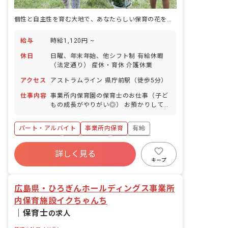
個性と自主性を育む大地で、あなたらしい保育の花を咲かせよう
給与
時給1,120円 ~
休日
日曜、年末年始、他シフト制 有給休暇
（法定通り） 産休・育休 介護休業
アクセス
アストラムライン 県庁前駅（徒歩5分）
仕事内容
事業所内保育園の保育士のお仕事（子ど
もの成長がやりがい◎） お預かりしてい
る子ども達についてお世話をお願いしま
す。 ・食事・睡眠・排泄・清潔・衣類の
パート・アルバイト
事業所内保育
有給
着脱等 ・集団生活を通じた社会性の装着
・行事の計画・実行、お知らせの作成
福利厚生充実
産休育休制度
未経験歓迎
詳しく見る
研修充実
WEB面接OK
複数園あり
キープ
ブランクOK
広島県・ひろぎんホールディングス事業所
内保育施設イクちゃんち
｜
保育士
の求人