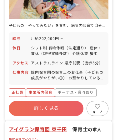
子どもの「やってみたい」を育む、病院内保育で自分らしく輝こう
給与
月給202,000円 ~
休日
シフト制 有給休暇（法定通り） 産休・
育休（取得実績多数） 介護休業 慶弔休
暇 ※年間休日107日（週1日または4週4
アクセス
アストラムライン 県庁前駅（徒歩5分）
日以上の休日を付与）
仕事内容
院内保育園の保育士のお仕事（子どもの
成長がやりがい◎） お預かりしている子
ども達についてお世話をお願いします ・
食事・睡眠・排泄・清潔・衣類の着脱等
正社員
事業所内保育
ボーナス・賞与あり
・集団生活を通じた社会性の装着 ・行事
の計画・実行、お知らせの作成
社会保険完備
有給
福利厚生充実
詳しく見る
退職金制度
昇給昇進あり
産休育休制度
キープ
未経験歓迎
アイグラン保育園 東千田
｜
保育士
の求人
株式会社アイグラン