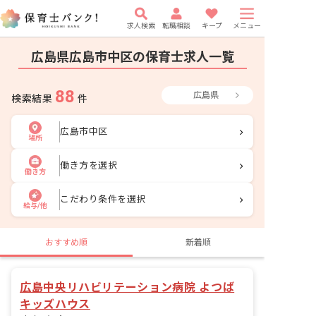
求人検索
転職相談
キープ
メニュー
広島県広島市中区の保育士求人一覧
88
広島県
検索結果
件
広島市中区
場所
働き方を選択
働き方
こだわり条件を選択
給与/他
おすすめ順
新着順
広島中央リハビリテーション病院 よつば
キッズハウス