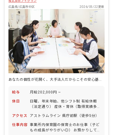
株式会社アイグラン
広島県/広島市中区
2026/05/22更新
あなたの個性が花開く、大手法人だからこその安心基盤。子どもと共に育つ保育の舞台へ
給与
月給202,000円 ~
休日
日曜、年末年始、他シフト制 有給休暇
（法定通り） 産休・育休（取得実績多
数） 介護休業 慶弔休暇 ※年間休日107
アクセス
アストラムライン 県庁前駅（徒歩5分）
日
仕事内容
事業所内保育園の保育士のお仕事（子ど
もの成長がやりがい◎） お預かりしてい