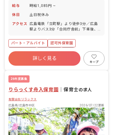
給与
時給1,085円 ~
休日
土日祝休み
アクセス
広島電鉄「立町駅」より徒歩3分／広島
駅よりバス3分「合同庁舎前」下車後、
徒歩3分 ■マイカー・バイク・自転車で
通勤している方もいます（駐車場自己手
パート・アルバイト
認可外保育園
配） ※広島市中区以外に、宇品、横川、
府中町、大塚、温品、馬木、高取、井
社会保険完備
土日祝休み
有給
口、東原、呉、坂など職員は多方面から
詳しく見る
福利厚生充実
残業少なめ
昇給昇進あり
通勤しています。
キープ
産休育休制度
車通勤可
26年度募集
りらっくす舟入保育園
｜
保育士
の求人
有限会社リラックス
広島県/広島市中区
2026/07/22更新