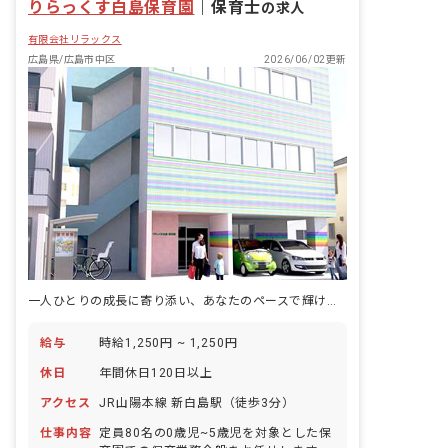
りらっくす白島保育園
｜
保育士
の求人
有限会社リラックス
広島県/広島市中区
2026/06/02更新
一人ひとりの成長に寄り添い、あなたのペースで輝ける職場です。
給与
時給1,250円 ~ 1,250円
休日
年間休日120日以上
アクセス
JR山陽本線 新白島駅（徒歩3分）
仕事内容
定員80名の0歳児~5歳児を対象とした保