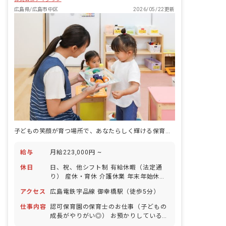
広島県/広島市中区
2026/05/22更新
子どもの笑顔が育つ場所で、あなたらしく輝ける保育の仕事
給与
月給223,000円 ~
休日
日、祝、他シフト制 有給休暇（法定通
り） 産休・育休 介護休業 年末年始休暇
年間休日110日 ※年によって変更の可
アクセス
広島電鉄宇品線 御幸橋駅（徒歩5分）
能性有
仕事内容
認可保育園の保育士のお仕事（子どもの
成長がやりがい◎） お預かりしている子
ども達についてお世話をお願いします。