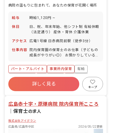
病院の温もりに包まれて、あなたの保育が花開く場所
給与
時給1,120円 ~
休日
日、祝、年末年始、他シフト制 有給休暇
（法定通り） 産休・育休 介護休業
アクセス
広電1号線 日赤病院前駅（徒歩3分）
仕事内容
院内保育園の保育士のお仕事（子どもの
成長がやりがい◎） お預かりしている子
ども達についてお世話をお願いします ・
食事・睡眠・排泄・清潔・衣類の着脱等
パート・アルバイト
事業所内保育
有給
・集団生活を通じた社会性の装着 ・行事
の計画・実行、お知らせの作成
福利厚生充実
産休育休制度
未経験歓迎
詳しく見る
研修充実
WEB面接OK
複数園あり
キープ
ブランクOK
広島赤十字・原爆病院 院内保育所こころ
｜
保育士
の求人
株式会社アイグラン
広島県/広島市中区
2026/05/22更新