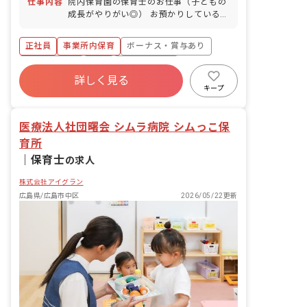
仕事内容
院内保育園の保育士のお仕事（子どもの
成長がやりがい◎） お預かりしている子
ども達についてお世話をお願いします ・
食事・睡眠・排泄・清潔・衣類の着脱等
正社員
事業所内保育
ボーナス・賞与あり
・集団生活を通じた社会性の装着 ・行事
の計画・実行、お知らせの作成
社会保険完備
有給
福利厚生充実
詳しく見る
退職金制度
昇給昇進あり
産休育休制度
キープ
未経験歓迎
医療法人社団曙会 シムラ病院 シムっこ保
育所
｜
保育士
の求人
株式会社アイグラン
広島県/広島市中区
2026/05/22更新