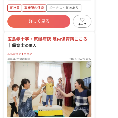
る子ども達についてお世話をお願いしま
す。 ・食事・睡眠・排泄・清潔・衣類の
正社員
事業所内保育
ボーナス・賞与あり
着脱等 ・集団生活を通じた社会性の装着
・行事の計画・実行、お知らせの作成
社会保険完備
有給
福利厚生充実
詳しく見る
退職金制度
昇給昇進あり
産休育休制度
キープ
未経験歓迎
広島赤十字・原爆病院 院内保育所こころ
｜
保育士
の求人
株式会社アイグラン
広島県/広島市中区
2026/05/22更新