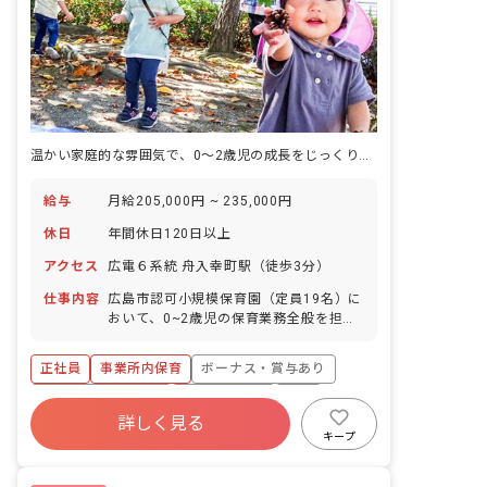
温かい家庭的な雰囲気で、0～2歳児の成長をじっくり見守りませんか？あなたの優しい保育が輝く場所です。
給与
月給205,000円 ~ 235,000円
休日
年間休日120日以上
アクセス
広電６系統 舟入幸町駅（徒歩3分）
仕事内容
広島市認可小規模保育園（定員19名）に
おいて、0~2歳児の保育業務全般を担当
していただきます。 主な仕事内容: ・日
中の保育活動 ・午睡の対応 ・保育室の
正社員
事業所内保育
ボーナス・賞与あり
環境整備 ・預かり保育の対応 ・自由遊
びの対応 当園は「経験を大切に、自分ら
年間休日120日以上
社会保険完備
有給
しくいられる保育園」を目指しており、
詳しく見る
昇給昇進あり
車通勤可
乳児保育のみ
家庭的な環境で子どもたち一人ひとりに
キープ
丁寧に関わる保育を実践しています。 ■
駅近5分以内
園児年齢層：0～2歳児