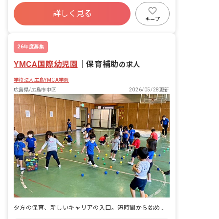
ボーナス・賞与あり
詳しく見る
寮・住宅・家賃補助あり
社会保険完備
キープ
有給
残業少なめ
昇給昇進あり
産休育休制度
車通勤可
26年度募集
YMCA国際幼児園
｜
保育補助
の求人
学校法人広島YMCA学園
広島県/広島市中区
2026/05/28更新
夕方の保育、新しいキャリアの入口。短時間から始めよう。