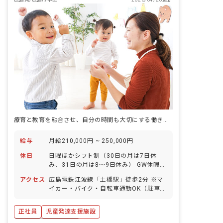
療育と教育を融合させ、自分の時間も大切にする働き方。
給与
月給210,000円 ~ 250,000円
休日
日曜ほかシフト制（30日の月は7日休
み、31日の月は8～9日休み） GW休暇
年末年始休暇 有給休暇（取得率85％／5
アクセス
広島電鉄江波線「土橋駅」徒歩2分 ※マ
連休以上も相談可） 産前産後・育児休暇
イカー・バイク・自転車通勤OK（駐車場
（取得・復帰実績あり） 介護・看護休暇
料金支給／駐輪場無料）
慶弔休暇
正社員
児童発達支援施設