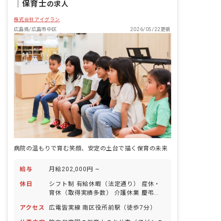
｜
保育士
の求人
株式会社アイグラン
広島県/広島市中区
2026/05/22更新
病院の温もりで育む笑顔、安定の土台で描く保育の未来
給与
月給202,000円 ~
休日
シフト制 有給休暇（法定通り） 産休・
育休（取得実績多数） 介護休業 慶弔休
暇 ※年間休日107日（週1日または4週4
アクセス
広電皆実線 南区役所前駅（徒歩7分）
日以上の休日を付与）