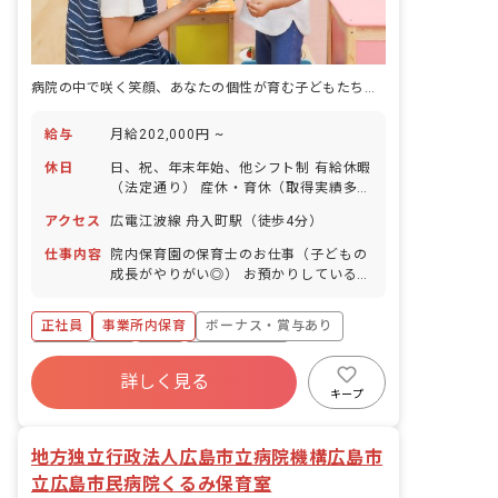
病院の中で咲く笑顔、あなたの個性が育む子どもたちの未来
給与
月給202,000円 ~
休日
日、祝、年末年始、他シフト制 有給休暇
（法定通り） 産休・育休（取得実績多
数） 介護休業 慶弔休暇 ※年間休日107
アクセス
広電江波線 舟入町駅（徒歩4分）
日
仕事内容
院内保育園の保育士のお仕事（子どもの
成長がやりがい◎） お預かりしている子
ども達についてお世話をお願いします ・
食事・睡眠・排泄・清潔・衣類の着脱等
正社員
事業所内保育
ボーナス・賞与あり
・集団生活を通じた社会性の装着 ・行事
の計画・実行、お知らせの作成
社会保険完備
有給
福利厚生充実
詳しく見る
退職金制度
昇給昇進あり
産休育休制度
キープ
未経験歓迎
地方独立行政法人広島市立病院機構広島市
立広島市民病院くるみ保育室