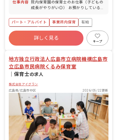
仕事内容
院内保育園の保育士のお仕事（子どもの
成長がやりがい◎） お預かりしている子
ども達についてお世話をお願いします ・
食事・睡眠・排泄・清潔・衣類の着脱等
パート・アルバイト
事業所内保育
有給
・集団生活を通じた社会性の装着 ・行事
の計画・実行、お知らせの作成
福利厚生充実
産休育休制度
未経験歓迎
詳しく見る
研修充実
WEB面接OK
複数園あり
キープ
ブランクOK
地方独立行政法人広島市立病院機構広島市
立広島市民病院くるみ保育室
｜
保育士
の求人
株式会社アイグラン
広島県/広島市中区
2026/05/22更新