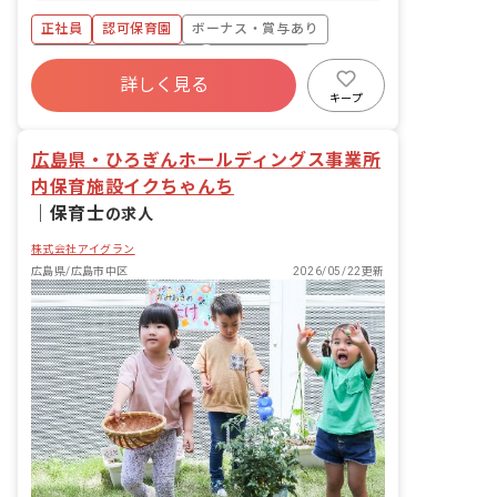
・食事・睡眠・排泄・清潔・衣類の着脱
正社員
認可保育園
ボーナス・賞与あり
等 ・集団生活を通じた社会性の装着 ・
行事の計画・実行、お知らせの作成
寮・住宅・家賃補助あり
社会保険完備
詳しく見る
有給
福利厚生充実
退職金制度
キープ
昇給昇進あり
産休育休制度
広島県・ひろぎんホールディングス事業所
内保育施設イクちゃんち
｜
保育士
の求人
株式会社アイグラン
広島県/広島市中区
2026/05/22更新