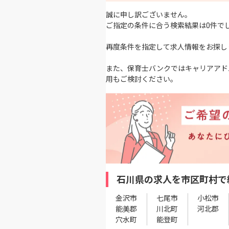
誠に申し訳ございません。
ご指定の条件に合う検索結果は0件で
再度条件を指定して求人情報をお探し
また、保育士バンクではキャリアアド
用もご検討ください。
石川県の求人を市区町村で
金沢市
七尾市
小松市
能美郡
川北町
河北郡
穴水町
能登町