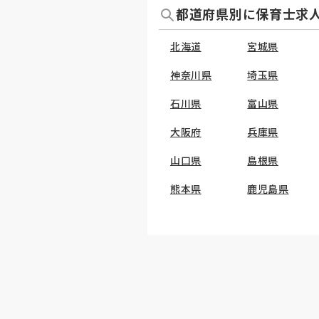
都道府県別に保育士求
北海道
宮城県
神奈川県
埼玉県
石川県
富山県
大阪府
兵庫県
山口県
島根県
熊本県
鹿児島県