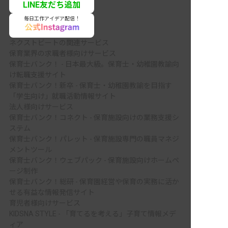
LINE友だち追加
毎日工作アイデア配信！
ネクストビートの関連サービス
保育業界の求職者様向けサービス
保育士バンク！ - 日本最大級。保育士・幼稚園教諭向
け転職支援サイト
保育士バンク！新卒 - 保育士・幼稚園教諭を目指す
「学生向け」就職活動情報サイト
法人様向けサービス
保育士バンク！コネクト - 保育施設向けの業務支援シ
ステム
保育士バンク！パレット - 保育施設専門の職員マネジ
メントツール
保育士バンク！ウェブパック - 保育施設向けホームペ
ージ制作
保育士バンク！総研 - 保育園経営や保育の実務に活か
せる有益な情報発信サイト
育児者様向けサービス
KIDSNA STYLE - 「育てるを考える」子育て情報メデ
ィア