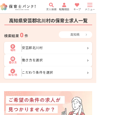
求人検索
転職相談
キープ
メニュー
高知県安芸郡北川村の保育士求人一覧
0
高知県
検索結果
件
安芸郡北川村
場所
働き方を選択
働き方
こだわり条件を選択
給与/他