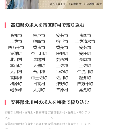
高知県の求人を市区町村で絞り込む
高知市
室戸市
安芸市
南国市
土佐市
須崎市
宿毛市
土佐清水市
四万十市
香南市
香美市
安芸郡
東洋町
奈半利町
田野町
安田町
北川村
馬路村
芸西村
長岡郡
本山町
大豊町
土佐郡
土佐町
大川村
吾川郡
いの町
仁淀川町
高岡郡
中土佐町
佐川町
越知町
梼原町
日高村
津野町
四万十町
幡多郡
大月町
三原村
黒潮町
安芸郡北川村の求人を特徴で絞り込む
安芸郡北川村 × 保育士 × 社会福祉
安芸郡北川村 × 保育士 × モンテソ
法人
ーリ
安芸郡北川村 × 保育士 × 新卒も歓
安芸郡北川村 × 保育士 × ヨコミネ