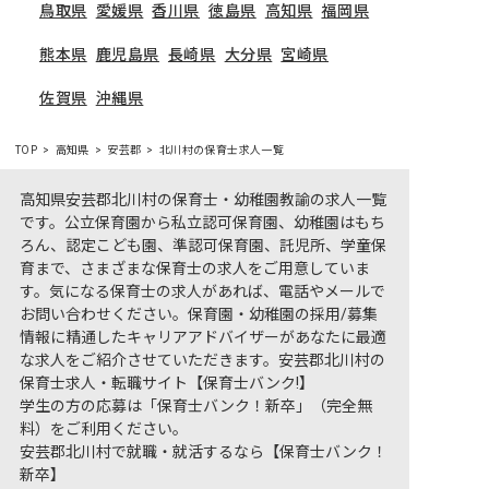
鳥取県
愛媛県
香川県
徳島県
高知県
福岡県
熊本県
鹿児島県
長崎県
大分県
宮崎県
佐賀県
沖縄県
TOP
高知県
安芸郡
北川村の保育士求人一覧
高知県安芸郡北川村の保育士・幼稚園教諭の求人一覧
です。公立保育園から私立認可保育園、幼稚園はもち
ろん、認定こども園、準認可保育園、託児所、学童保
育まで、さまざまな保育士の求人をご用意していま
す。気になる保育士の求人があれば、電話やメールで
お問い合わせください。保育園・幼稚園の採用/募集
情報に精通したキャリアアドバイザーがあなたに最適
な求人をご紹介させていただきます。安芸郡北川村の
保育士求人・転職サイト【保育士バンク!】
学生の方の応募は「保育士バンク！新卒」（完全無
料）をご利用ください。
安芸郡北川村で就職・就活するなら【保育士バンク！
新卒】