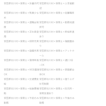
安芸郡北川村 × 保育士 × 扶養内可
安芸郡北川村 × 保育士 × 上京者歓
迎
安芸郡北川村 × 保育士 × 残業少な
安芸郡北川村 × 保育士 × 低離職率
め
安芸郡北川村 × 保育士 × 退職金制
安芸郡北川村 × 保育士 × 勤務地選
度
択可
安芸郡北川村 × 保育士 × 正社員登
安芸郡北川村 × 保育士 × 昇給昇進
用
あり
安芸郡北川村 × 保育士 × 研修充実
安芸郡北川村 × 保育士 × 複数園あ
り
安芸郡北川村 × 保育士 × 設備充実
安芸郡北川村 × 保育士 × アットホ
ーム
安芸郡北川村 × 保育士 × 復帰率高
安芸郡北川村 × 保育士 × 週2.3日
~OK
安芸郡北川村 × 保育士 × WEB面接
安芸郡北川村 × 保育士 × 家庭都合
OK
休OK
安芸郡北川村 × 保育士 × 交通費支
安芸郡北川村 × 保育士 × 借り上げ
給
社宅制度
安芸郡北川村 × 保育士 × 給食費補
安芸郡北川村 × 保育士 × 託児所・
助
保育支援あり
安芸郡北川村 × 保育士 × 午前のみ
安芸郡北川村 × 保育士 × 午後のみ
勤務
勤務