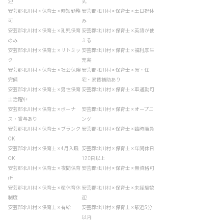
迎
式
安芸郡北川村 × 保育士 × 時短勤務
安芸郡北川村 × 保育士 × 土日祝休
可
み
安芸郡北川村 × 保育士 × 乳児保育
安芸郡北川村 × 保育士 × 英語が使
のみ
える
安芸郡北川村 × 保育士 × リトミッ
安芸郡北川村 × 保育士 × 福利厚生
ク
充実
安芸郡北川村 × 保育士 × 社会保険
安芸郡北川村 × 保育士 × 寮・住
完備
宅・家賃補助あり
安芸郡北川村 × 保育士 × 男性保育
安芸郡北川村 × 保育士 × 車通勤可
士活躍中
安芸郡北川村 × 保育士 × ボーナ
安芸郡北川村 × 保育士 × オープニ
ス・賞与あり
ング
安芸郡北川村 × 保育士 × ブランク
安芸郡北川村 × 保育士 × 臨時職員
OK
安芸郡北川村 × 保育士 × 4月入職
安芸郡北川村 × 保育士 × 年間休日
OK
120日以上
安芸郡北川村 × 保育士 × 夜間保育
安芸郡北川村 × 保育士 × 無資格可
所
安芸郡北川村 × 保育士 × 産休育休
安芸郡北川村 × 保育士 × 未経験歓
制度
迎
安芸郡北川村 × 保育士 × 有給
安芸郡北川村 × 保育士 × 駅近5分
以内