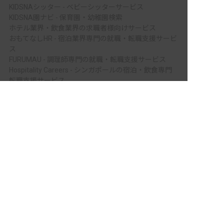
KIDSNAシッター - ベビーシッターサービス
KIDSNA園ナビ - 保育園・幼稚園検索
ホテル業界・飲食業界の求職者様向けサービス
おもてなしHR - 宿泊業界専門の就職・転職支援サービ
ス
FURUMAU - 調理師専門の就職・転職支援サービス
Hospitality Careers - シンガポールの宿泊・飲食専門
転職支援サービス
非公開の求人多数！ 紹介登録はこちら
886旅館人力銀行 日本旅館工作 - 日本と台湾の観光業
を結ぶ課題解決型プラットフォーム
安芸郡北川村の求人を紹介してもらう
886旅館人力銀行 台湾旅館工作 - 台湾宿泊業界専門の
就職・転職支援プラットフォーム
IT業界の求職者様向けサービス
Tech Bridge Japan - IT企業、成長企業、外国人のため
の転職支援サービス
メニュー
ホーム
会員登録
サービス紹介
サイトマップ
転職お役立ち情報