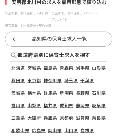
安芸郡北川村の求人を雇用形態で絞り込む
安芸郡北川村 × 保育士 × 正社員
安芸郡北川村 × 保育士 × パート・
アルバイト
安芸郡北川村 × 保育士 × 契約社員
高知県の保育士求人一覧
都道府県別に保育士求人を探す
北海道
宮城県
福島県
青森県
岩手県
山形県
秋田県
東京都
神奈川県
埼玉県
千葉県
茨城県
栃木県
群馬県
新潟県
長野県
石川県
富山県
山梨県
福井県
愛知県
静岡県
岐阜県
三重県
大阪府
兵庫県
京都府
滋賀県
奈良県
和歌山県
広島県
岡山県
山口県
島根県