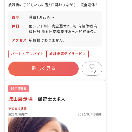
放課後の子どもたちに週5日関わりながら、完全週休2日制で続けられるパートの仕事がある。
給与
時給1,023円 ~
休日
他シフト制、完全週休2日制 有給休暇 有
給休暇 ※有休支給要件:6ヶ月経過後の年
次有給休暇日数10日
アクセス
駅情報はありません。
パート・アルバイト
放課後等デイサービス
詳しく見る
キープ
26年度募集
城山展示場
｜
保育士
の求人
株式会社建匠
高知県/高知市
2026/03/18更新