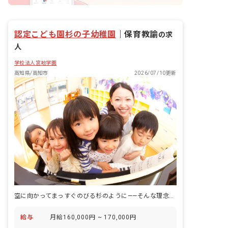
認定こども園杉の子幼稚園
｜
保育教諭
の求
人
学校法人宮地学園
高知県/高知市
2026/07/10更新
空に向かってまっすぐのびる杉のように——そんな理念を、認定こども園で子どもと育みます。
給与
月給160,000円 ~ 170,000円