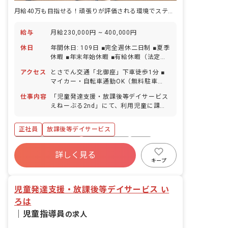
月給40万も目指せる！頑張りが評価される環境でステップアップ・男性も可！
給与
月給230,000円 ~ 400,000円
休日
年間休日: 109日 ■完全週休二日制 ■夏季
休暇 ■年末年始休暇 ■有給休暇（法定通
りに付与） ■産前産後・育児休暇 ※その
アクセス
とさでん交通「北御座」下車徒歩1分 ■
他の休日は勤務表による ※体調不良等で
マイカー・自転車通勤OK（無料駐車
職員配置が少なくなった際には、お互い
場・駐輪場完備）
にヘルプを出せます。体調不良などにつ
仕事内容
「児童発達支援・放課後等デイサービス
いて「お互い様」という意識が職員全体
えねーぶる2nd」にて、利用児童に課
に広がっており、スムーズに対応するこ
題・訓練・運動等を行ない、支援指導を
とができています。
していただきます。 ■具体的な仕事内容
正社員
放課後等デイサービス
※福祉サービスが初めての方でも、不安
なく業務ができるように経験豊富の職員
ボーナス・賞与あり
社会保険完備
有給
に相談ができる体制を整えています！ ・
詳しく見る
福利厚生充実
残業少なめ
昇給昇進あり
利用児童の保管記録、連絡帳等の作成 ・
キープ
各行事活動の企画 ・保護者の方とのコミ
産休育休制度
車通勤可
ュニケーション ・利用児童の送迎業務
児童発達支援・放課後等デイサービス い
（AT社用車使用） ※同じ学校や同じ方
角の自宅の利用児については、4事業所
ろは
で乗り合わせをしながら、実施すること
｜
児童指導員
の求人
で人員配置に余裕をつくっています。 ■
放課後デイサービスに加え、児童発達支