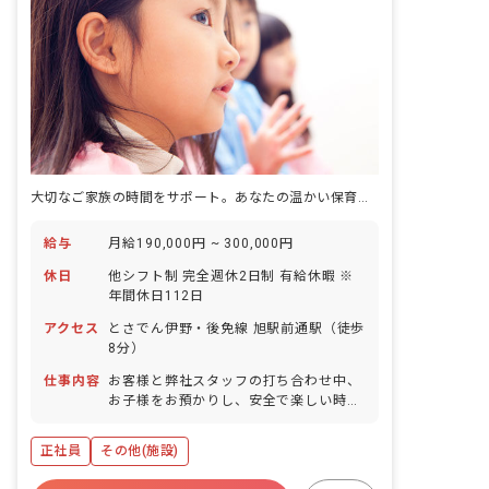
大切なご家族の時間をサポート。あなたの温かい保育で安心を届けよう！
給与
月給190,000円 ~ 300,000円
休日
他シフト制 完全週休2日制 有給休暇 ※
年間休日112日
アクセス
とさでん伊野・後免線 旭駅前通駅（徒歩
8分）
仕事内容
お客様と弊社スタッフの打ち合わせ中、
お子様をお預かりし、安全で楽しい時間
を提供していただきます。 お客様が安心
して打ち合わせに集中できるよう、保育
正社員
その他(施設)
業務を中心に、以下の総務業務もご担当
いただきます。 ・お子様の保育 ・受