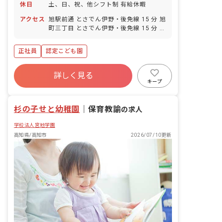
休日
土、日、祝、他シフト制 有給休暇
アクセス
旭駅前通 とさでん伊野・後免線 15 分 旭
町三丁目 とさでん伊野・後免線 15 分 蛍
橋 とさでん伊野・後免線 16 分 旭町一丁
目 とさでん伊野・後免線 17 分 鴨部 と
正社員
認定こども園
さでん伊野・後免線 18 分
詳しく見る
キープ
杉の子せと幼稚園
｜
保育教諭
の求人
学校法人宮地学園
高知県/高知市
2026/07/10更新