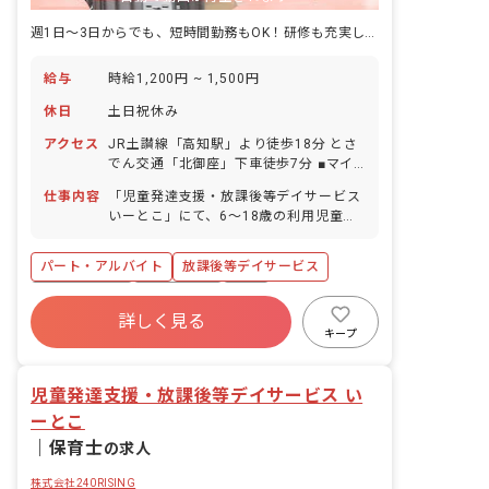
週1日～3日からでも、短時間勤務もOK！研修も充実しており完全能力給！
給与
時給1,200円 ~ 1,500円
休日
土日祝休み
アクセス
JR土讃線「高知駅」より徒歩18分 とさ
でん交通「北御座」下車徒歩7分 ■マイ
カー・自転車通勤OK（無料駐車場・駐
仕事内容
「児童発達支援・放課後等デイサービス
輪場完備）
いーとこ」にて、6～18歳の利用児童を
対象とした療育業務をお任せします。 1
日定員10名の利用児童を4～5人の職員
パート・アルバイト
放課後等デイサービス
でサポートします。 ■具体的な仕事内容
※福祉サービスが初めての方でも、不安
社会保険完備
土日祝休み
有給
なく業務ができるように経験豊富の職員
詳しく見る
福利厚生充実
残業少なめ
昇給昇進あり
に相談ができる体制を整えています！ ・
キープ
集団遊びや活動の声かけ、見守り ・個別
産休育休制度
車通勤可
学習（宿題等）のサポート ・各行事活動
児童発達支援・放課後等デイサービス い
の企画（月1回） ・保護者の方とのコミ
ュニケーション ・利用児童の送迎（AT
ーとこ
社用車使用／車種：ミニバン他／送迎エ
｜
保育士
の求人
リア：高知市内東側） ※専門の運転者が
いるため基本的に送迎業務はありません
株式会社240RISING