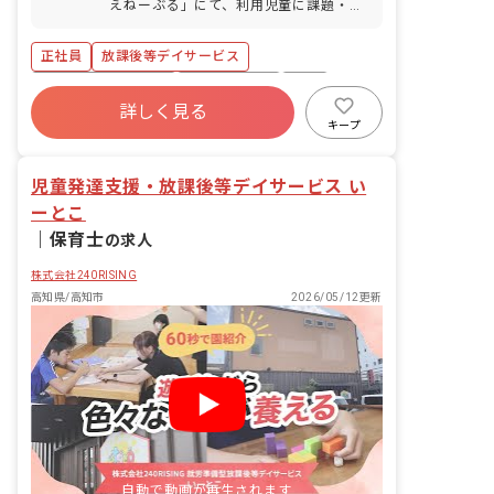
えねーぶる」にて、利用児童に課題・訓
員配置が少なくなった際には、お互いに
練・運動等を行ない、支援指導をしてい
ヘルプを出せます。体調不良などについ
ただきます。 ■具体的な仕事内容 ※福祉
正社員
放課後等デイサービス
て「お互い様」という意識が職員全体に
サービスが初めての方でも、不安なく業
広がっており、スムーズに対応すること
務ができるように経験豊富の職員に相談
ボーナス・賞与あり
社会保険完備
有給
ができています。
ができる体制を整えています！ ・利用児
詳しく見る
福利厚生充実
残業少なめ
昇給昇進あり
童の保管記録、連絡帳等の作成 ・各行事
キープ
活動の企画 ・保護者の方とのコミュニケ
産休育休制度
車通勤可
ーション ・利用児童の送迎業務（AT社
児童発達支援・放課後等デイサービス い
用車使用） ※同じ学校や同じ方角の自宅
の利用児については、4事業所で乗り合
ーとこ
わせをしながら、実施することで人員配
｜
保育士
の求人
置に余裕をつくっています。 ■放課後デ
イサービスに加え、児童発達支援事業を
株式会社240RISING
実施 上記仕事内容以外にも、未就学児を
高知県/高知市
2026/05/12更新
担当することが可能です。
自動で動画が再生されます