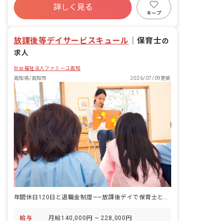
付、電話、メール応対 ・PCでのデータ
詳しく見る
入力 ・その他庶務業務
キープ
放課後等デイサービスキュール
｜
保育士
の
求人
社会福祉法人ファミーユ高知
高知県/高知市
2026/07/09更新
年間休日120日と退職金制度——放課後デイで保育士として腰を据えて働く選択肢がある。
給与
月給140,000円 ~ 228,000円