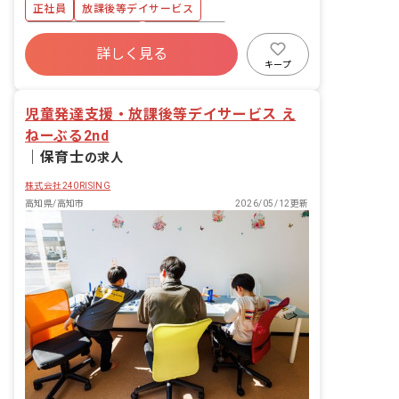
きます。 ■具体的な仕事内容 ※福祉サー
正社員
放課後等デイサービス
ビスが初めての方でも、不安なく業務が
できるように経験豊富の職員に相談がで
ボーナス・賞与あり
社会保険完備
きる体制を整えています！ ・利用児童の
詳しく見る
土日祝休み
有給
福利厚生充実
保管記録、連絡帳等の作成 ・各行事活動
キープ
の企画 ・保護者の方とのコミュニケーシ
残業少なめ
昇給昇進あり
産休育休制度
ョン ・利用児童の送迎業務（AT社用車
児童発達支援・放課後等デイサービス え
使用） ※同じ学校や同じ方角の自宅の利
用児については、4事業所で乗り合わせ
ねーぶる2nd
をしながら、実施することで人員配置に
｜
保育士
の求人
余裕をつくっています。 ■放課後デイサ
ービスに加え、児童発達支援事業を実施
株式会社240RISING
上記仕事内容以外にも、未就学児を担当
高知県/高知市
2026/05/12更新
することが可能です。