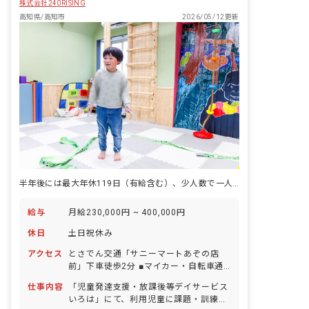
株式会社240RISING
援事業を実施 上記仕事内容以外にも、未
高知県/高知市
2026/05/12更新
就学児を担当することが可能です。
半年後には最大年休119日（有給含む）、少人数で一人ひとりに向き合う療育です！
給与
月給230,000円 ~ 400,000円
休日
土日祝休み
アクセス
とさでん交通「サニーマートあぞの店
前」下車徒歩2分 ■マイカー・自転車通
勤OK（無料駐車場・駐輪場完備）
仕事内容
「児童発達支援・放課後等デイサービス
いろは」にて、利用児童に課題・訓練・