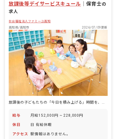
放課後等デイサービスキュール
｜
保育士
の
求人
社会福祉法人ファミーユ高知
高知県/高知市
2026/07/09更新
放課後の子どもたちの「今日を積み上げる」時間を、専門職として支える仕事がある。
給与
月給152,000円 ~ 228,000円
休日
日 有給休暇
アクセス
駅情報はありません。