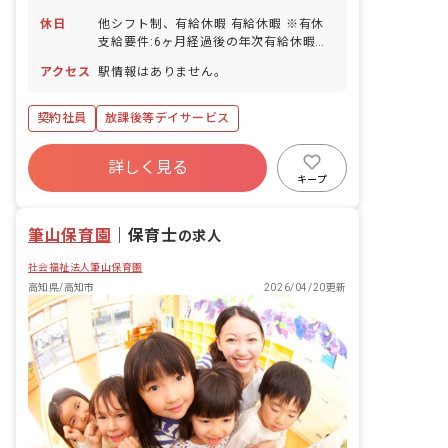
休日
他シフト制、有給休暇 有給休暇 ※有休
支給要件:6ヶ月経過後の年次有給休暇日
数10日 ・年間休日120日
アクセス
駅情報はありません。
契約社員
放課後等デイサービス
詳しく見る
キープ
筆山保育園
｜
保育士
の求人
社会福祉法人筆山保育園
高知県/高知市
2026/04/20更新