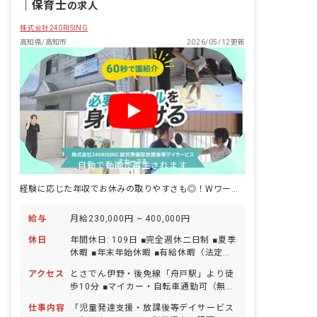
｜
保育士
の求人
株式会社240RISING
高知県/高知市
2026/05/12更新
自動で動画が再生されます
経験に応じた年収でお休みの取りやすさも◎！Wワークの相談も可
給与
月給230,000円 ~ 400,000円
休日
年間休日: 109日 ■完全週休二日制 ■夏季
休暇 ■年末年始休暇 ■有給休暇（法定通
りに付与／半日単位での取得可） ■産前
アクセス
とさでん伊野・後免線「舟戸駅」より徒
産後・育児休暇（取得率100％・復帰率
歩10分 ■マイカー・自転車通勤可（無料
100％） ※その他の休日は勤務表による
駐車場・駐輪場完備）
※お子様の体調不良や行事による遅刻・
仕事内容
「児童発達支援・放課後等デイサービス
早退・欠席の相談可能 ※体調不良等で職