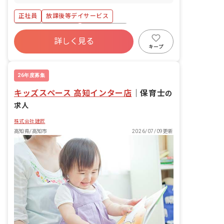
運動等を行ない、支援指導をしていただ
きます。 ■具体的な仕事内容 ※福祉サー
正社員
放課後等デイサービス
ビスが初めての方でも、不安なく業務が
できるように経験豊富の職員に相談がで
ボーナス・賞与あり
社会保険完備
きる体制を整えています！ ・利用児童の
詳しく見る
土日祝休み
有給
福利厚生充実
保管記録、連絡帳等の作成 ・各行事活動
キープ
の企画 ・保護者の方とのコミュニケーシ
残業少なめ
昇給昇進あり
産休育休制度
ョン ・利用児童の送迎業務（AT社用車
使用） ※同じ学校や同じ方角の自宅の利
26年度募集
用児については、4事業所で乗り合わせ
キッズスペース 高知インター店
をしながら、実施することで人員配置に
｜
保育士
の
余裕をつくっています。 ■放課後デイサ
求人
ービスに加え、児童発達支援事業を実施
上記仕事内容以外にも、未就学児を担当
株式会社建匠
することが可能です。
高知県/高知市
2026/07/09更新