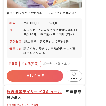
暮らしの困りごとに寄り添う『かかりつけの業者さん』を、保育の現場でも実践しています。
給与
月給180,000円 ~ 250,000円
休日
有休休暇（6カ月経過後の年次有給休暇
日数10日） ※年間休日112日（有休は別
途付与）
アクセス
JR土讃線「高知駅」より車約6分
仕事内容
託児が無い場合は、事務作業をして頂く
場合もあります。
正社員
その他(施設)
ボーナス・賞与あり
社会保険完備
有給
福利厚生充実
詳しく見る
残業少なめ
昇給昇進あり
車通勤可
キープ
複数園あり
放課後等デイサービスキュール
｜
児童指導
員
の求人
社会福祉法人ファミーユ高知