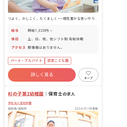
つよく、かしこく、たくましく——感性豊かな思いやりを育む認定こども園です。
給与
時給1,023円 ~
休日
土、日、祝、他シフト制 有給休暇
アクセス
駅情報はありません。
パート・アルバイト
認定こども園
詳しく見る
キープ
杉の子第2幼稚園
｜
保育士
の求人
学校法人宮地学園
高知県/高知市
2026/07/09更新