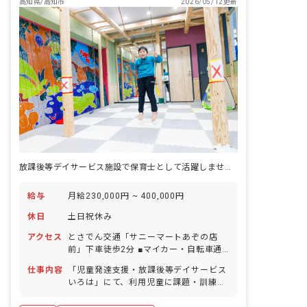
高知県/高知市
2026/05/12更新
合がございます。社用車は軽自動車もあ
るため、ご安心ください。 ■放課後デイ
サービスに加え、児童発達支援事業を実
施 上記仕事内容以外にも、未就学児を担
当することが可能です。
放課後等デイサービス施設で保育士として活躍しませんか？
給与
月給230,000円 ~ 400,000円
休日
土日祝休み
アクセス
とさでん交通「サニーマートあぞの店
前」下車徒歩2分 ■マイカー・自転車通
勤OK（無料駐車場・駐輪場完備）
仕事内容
「児童発達支援・放課後等デイサービス
いろは」にて、利用児童に課題・訓練・
運動等を行ない、支援指導をしていただ