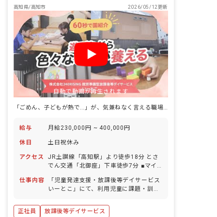
が、利用者の都合上、お願いする場合が
高知県/高知市
2026/05/12更新
ございます。社用車は軽自動車もあるた
め、ご安心ください。 ■放課後デイサー
ビスに加え、児童発達支援事業を実施 上
記仕事内容以外にも、未就学児を担当す
ることが可能です。
自動で動画が再生されます
「ごめん、子どもが熱で…」が、気兼ねなく言える職場。残業ほぼゼロ・持ち帰りナシ。
給与
月給230,000円 ~ 400,000円
休日
土日祝休み
アクセス
JR土讃線「高知駅」より徒歩18分 とさ
でん交通「北御座」下車徒歩7分 ■マイ
カー・自転車通勤OK（無料駐車場・駐
仕事内容
「児童発達支援・放課後等デイサービス
輪場完備）
いーとこ」にて、利用児童に課題・訓
練・運動等を行ない、支援指導をしてい
ただきます。 ■具体的な仕事内容 ※福祉
正社員
放課後等デイサービス
サービスが初めての方でも、不安なく業