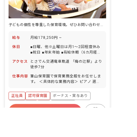
子どもの個性を尊重した保育環境。ぜひお問い合わせください
給与
月給178,250円 ~
休日
■日曜、他※土曜日は月1〜2回程度休み
■祝日 ■年末年始 ■有給休暇（6カ月経過
後10日付与） ※年間休日98日
アクセス
とさでん交通電車軌道 「梅の辻駅」より
徒歩7分
仕事内容
筆山保育園で保育業務全般をお任せしま
す。 ＜具体的な業務内容＞ ピアノ 週案
作成 月案作成 日誌作成 クラス通信作成
壁面制作 外遊び 園外へのお散歩
正社員
認可保育園
ボーナス・賞与あり
社会保険完備
有給
退職金制度
非公開の求人多数！ 紹介登録はこちら
詳しく見る
残業少なめ
昇給昇進あり
産休育休制度
キープ
高知市の求人を紹介してもらう
社会福祉法人
うららかキッズガーデン
｜
保育士
の求人