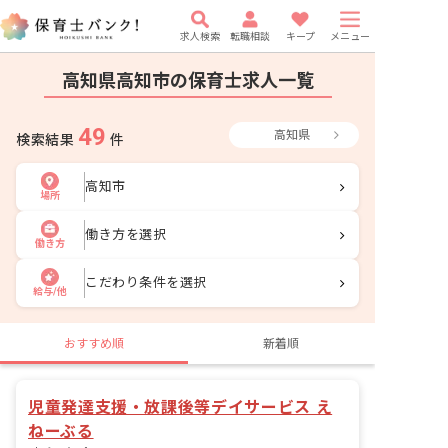
求人検索
転職相談
キープ
メニュー
高知県高知市の保育士求人一覧
49
高知県
検索結果
件
高知市
場所
働き方を選択
働き方
こだわり条件を選択
給与/他
おすすめ順
新着順
児童発達支援・放課後等デイサービス え
ねーぶる