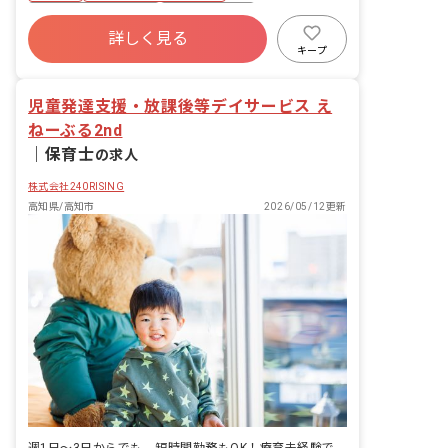
務ができるように経験豊富の職員に相談
ボーナス・賞与あり
社会保険完備
ができる体制を整えています！ ・利用児
詳しく見る
土日祝休み
有給
福利厚生充実
童の保管記録、連絡帳等の作成 ・各行事
キープ
活動の企画 ・保護者の方とのコミュニケ
残業少なめ
昇給昇進あり
産休育休制度
ーション ・利用児童の送迎（AT社用車
児童発達支援・放課後等デイサービス え
使用） ※同じ学校や同じ方角の自宅の利
用児については、4事業所で乗り合わせ
ねーぶる2nd
をしながら、実施することで人員配置に
｜
保育士
の求人
余裕をつくっています。 ■放課後デイサ
ービスに加え、児童発達支援事業を実施
株式会社240RISING
上記仕事内容以外にも、未就学児を担当
高知県/高知市
2026/05/12更新
することが可能です。