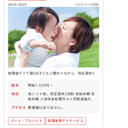
高知県/高知市
2026/07/09更新
放課後デイで週5日子どもと関わりながら、完全週休2日制で続けられるパートの仕事がある。
給与
時給1,023円 ~
休日
他シフト制、完全週休2日制 有給休暇 有
給休暇 ※有休支給要件:6ヶ月経過後の年
次有給休暇日数10日
アクセス
駅情報はありません。
パート・アルバイト
放課後等デイサービス