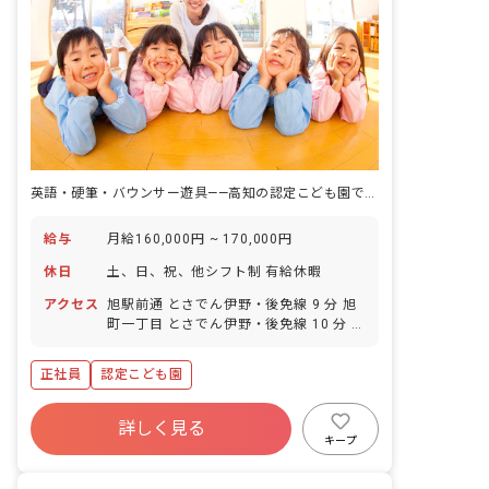
英語・硬筆・バウンサー遊具——高知の認定こども園で「一生懸命やる姿は美しい」を合言葉に保育する仕事。
給与
月給160,000円 ~ 170,000円
休日
土、日、祝、他シフト制 有給休暇
アクセス
旭駅前通 とさでん伊野・後免線 9 分 旭
町一丁目 とさでん伊野・後免線 10 分 旭
町三丁目 とさでん伊野・後免線 10 分 上
町五丁目 とさでん伊野・後免線 12 分 蛍
正社員
認定こども園
橋 とさでん伊野・後免線 13 分
詳しく見る
キープ