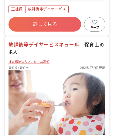
正社員
放課後等デイサービス
詳しく見る
キープ
放課後等デイサービスキュール
｜
保育士
の
求人
社会福祉法人ファミーユ高知
高知県/高知市
2026/07/09更新