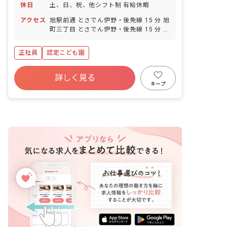
休日
土、日、祝、他シフト制 有給休暇
アクセス
旭駅前通 とさでん伊野・後免線 15 分 旭
町三丁目 とさでん伊野・後免線 15 分 蛍
橋 とさでん伊野・後免線 16 分 旭町一丁
目 とさでん伊野・後免線 17 分 鴨部 と
正社員
認定こども園
さでん伊野・後免線 18 分
詳しく見る
キープ