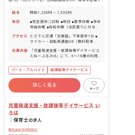
週1日～3日からでも、短時間勤務もOK！療育未経験でもご応募大歓迎！
給与
時給1,200円 ~ 1,500円
休日
■完全週休二日制 ■祝日 ■夏季休暇 ■年末
年始休暇 ■有給休暇（法定通りに付与／
取得率100％／半日単位での取得可） ■
アクセス
とさでん交通「北御座」下車徒歩1分 ■
産前産後・育児休暇（取得率100％・復
マイカー・自転車通勤OK（無料駐車
帰率100％） ※お子様の体調不良や行事
場・駐輪場完備）
による遅刻・早退・欠席の相談可能 ※体
仕事内容
「児童発達支援・放課後等デイサービス
調不良等で職員配置が少なくなった際に
えねーぶる2nd」にて、6～18歳の利用
は、お互いにヘルプを出せます。体調不
児童を対象とした療育業務をお任せしま
良などについて「お互い様」という意識
す。 1日定員10名の利用児童を4～5人の
パート・アルバイト
放課後等デイサービス
が職員全体に広がっており、スムーズに
職員でサポートします。 ■具体的な仕事
対応することができています。
内容 ※福祉サービスが初めての方でも、
社会保険完備
有給
福利厚生充実
不安なく業務ができるように経験豊富の
詳しく見る
残業少なめ
昇給昇進あり
産休育休制度
職員に相談ができる体制を整えていま
キープ
す！ ・集団遊びや活動の声かけ、見守り
車通勤可
正社員登用
・個別学習（宿題等）のサポート ・各行
児童発達支援・放課後等デイサービス い
事活動の企画（月1回） ・保護者の方と
のコミュニケーション ・利用児童の送迎
ろは
（AT社用車使用／車種：ミニバン他／送
｜
保育士
の求人
迎エリア：高知市内東側） ※専門の運転
者がいるため基本的に送迎業務はありま
株式会社240RISING
せんが、利用者の都合上、お願いする場