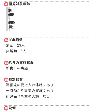
園児対象年齢
0
1
2
3
4
5
歳
歳
歳
歳
歳
歳
6
12
18
60
60
59
人
人
人
人
人
人
従業員数
常勤：
23人
非常勤：
5人
給食の実施状況
給食のみ実施
特別保育
障害児の受け入れ体制：
あり
一時預かり事業の実施：
あり
病児保育事業の実施：
なし
設備