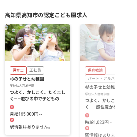
高知県高知市の認定こども園求人
保育士
正社員
保育教諭
杉の子せと幼稚園
パート・アルバイト
学校法人宮地学園
杉の子せと幼稚園
つよく、かしこく、たくまし
学校法人宮地学園
く——遊びの中で子どもの感
つよく、かしこく、たくま
性を育む認定こども園です。
く——感性豊かな思いやり
育む認定こども園です。
月給165,000円 ~
時給1,023円 ~
駅情報はありません。
駅情報はありません。