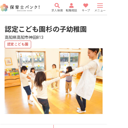
求人検索
転職相談
キープ
メニュー
認定こども園杉の子幼稚園
高知県高知市神田813
認定こども園