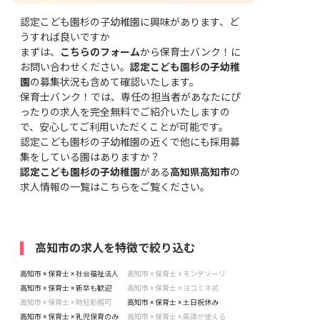
認定こども園杉の子幼稚園に興味があります、ど
うすれば良いですか
まずは、
こちらのフォーム
から保育士バンク！に
お問い合わせください。
認定こども園杉の子幼稚
園
の募集状況も含めて確認いたします。
保育士バンク！では、専任の担当者があなたにぴ
ったりの求人を完全無料でご紹介いたしますの
で、安心してご利用いただくことが可能です。
認定こども園杉の子幼稚園の近くで他にも採用募
集をしている園はありますか？
認定こども園杉の子幼稚園
がある
高知県高知市
の
求人情報の一覧はこちら
をご覧ください。
高知市の求人を特徴で絞り込む
高知市 × 保育士 × 社会福祉法人
高知市 × 保育士 × モンテソーリ
高知市 × 保育士 × 新卒も歓迎
高知市 × 保育士 × ヨコミネ式
高知市 × 保育士 × 時短勤務可
高知市 × 保育士 × 土日祝休み
高知市 × 保育士 × 乳児保育のみ
高知市 × 保育士 × 英語が使える