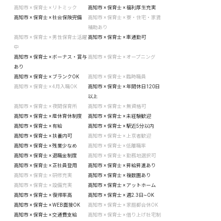
高知市 × 保育士 × リトミック
高知市 × 保育士 × 福利厚生充実
高知市 × 保育士 × 社会保険完備
高知市 × 保育士 × 寮・住宅・家賃
補助あり
高知市 × 保育士 × 男性保育士活躍
高知市 × 保育士 × 車通勤可
中
高知市 × 保育士 × ボーナス・賞与
高知市 × 保育士 × オープニング
あり
高知市 × 保育士 × ブランクOK
高知市 × 保育士 × 臨時職員
高知市 × 保育士 × 4月入職OK
高知市 × 保育士 × 年間休日120日
以上
高知市 × 保育士 × 夜間保育所
高知市 × 保育士 × 無資格可
高知市 × 保育士 × 産休育休制度
高知市 × 保育士 × 未経験歓迎
高知市 × 保育士 × 有給
高知市 × 保育士 × 駅近5分以内
高知市 × 保育士 × 扶養内可
高知市 × 保育士 × 上京者歓迎
高知市 × 保育士 × 残業少なめ
高知市 × 保育士 × 低離職率
高知市 × 保育士 × 退職金制度
高知市 × 保育士 × 勤務地選択可
高知市 × 保育士 × 正社員登用
高知市 × 保育士 × 昇給昇進あり
高知市 × 保育士 × 研修充実
高知市 × 保育士 × 複数園あり
高知市 × 保育士 × 設備充実
高知市 × 保育士 × アットホーム
高知市 × 保育士 × 復帰率高
高知市 × 保育士 × 週2.3日~OK
高知市 × 保育士 × WEB面接OK
高知市 × 保育士 × 家庭都合休OK
高知市 × 保育士 × 交通費支給
高知市 × 保育士 × 借り上げ社宅制