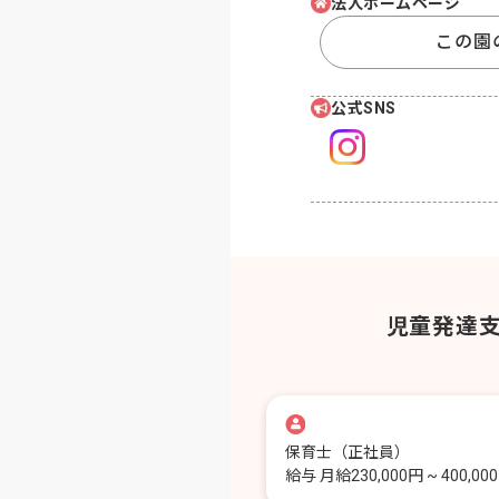
法人ホームページ
この園
公式SNS
児童発達
保育士
（正社員）
給与
月給230,000円 ~ 400,00