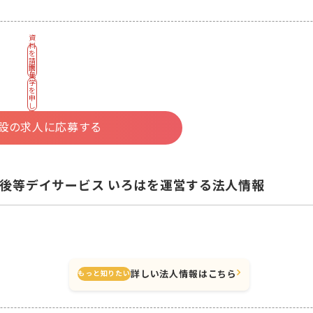
資
料
を
請
園
求
見
す
学
る
を
申
し
込
む
設の求人に応募する
後等デイサービス いろはを運営する法人情報
詳しい法人情報はこちら
もっと知りたい