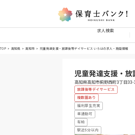
求人検索
TOP
高知県
高知市
児童発達支援・放課後等デイサービス いろはの求人・施設情報
児童発達支援・放
高知県高知市薊野西町3丁目33-
放課後等デイサービス
複数園あり
福利厚生充実
車通勤可
有給
駅近5分以内