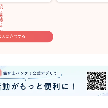
資
料
を
請
園
求
見
す
学
る
を
申
し
込
む
求人に応募する