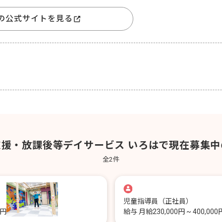
の公式サイトを見る
支援・放課後等デイサービス いろはで現在募集中
全
2
件
児童指導員
（正社員）
0円
給与
月給230,000円 ~ 400,000