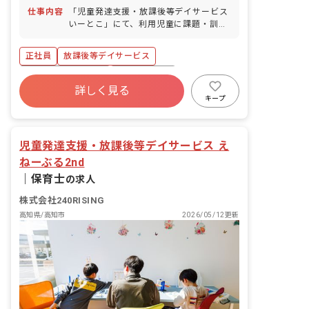
カー・自転車通勤OK（無料駐車場・駐
仕事内容
「児童発達支援・放課後等デイサービス
輪場完備）
いーとこ」にて、利用児童に課題・訓
練・運動等を行ない、支援指導をしてい
ただきます。 ■具体的な仕事内容 ※福祉
正社員
放課後等デイサービス
サービスが初めての方でも、不安なく業
務ができるように経験豊富の職員に相談
ボーナス・賞与あり
社会保険完備
ができる体制を整えています！ ・利用児
詳しく見る
土日祝休み
有給
福利厚生充実
童の保管記録、連絡帳等の作成 ・各行事
キープ
活動の企画 ・保護者の方とのコミュニケ
残業少なめ
昇給昇進あり
産休育休制度
ーション ・利用児童の送迎（AT社用車
使用） ※同じ学校や同じ方角の自宅の利
児童発達支援・放課後等デイサービス え
用児については、4事業所で乗り合わせ
ねーぶる2nd
をしながら、実施することで人員配置に
余裕をつくっています。 ■放課後デイサ
｜
保育士
の求人
ービスに加え、児童発達支援事業を実施
上記仕事内容以外にも、未就学児を担当
株式会社240RISING
することが可能です。
高知県/高知市
2026/05/12更新