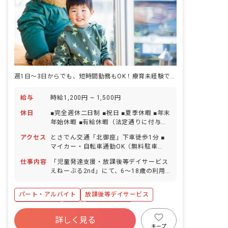
週1日～3日からでも、短時間勤務もOK！療育未経験でもご応募大歓迎！
給与
時給1,200円 ~ 1,500円
休日
■完全週休二日制 ■祝日 ■夏季休暇 ■年末
年始休暇 ■有給休暇（法定通りに付与／
取得率100％／半日単位での取得可） ■
アクセス
とさでん交通「北御座」下車徒歩1分 ■
産前産後・育児休暇（取得率100％・復
マイカー・自転車通勤OK（無料駐車
帰率100％） ※お子様の体調不良や行事
場・駐輪場完備）
による遅刻・早退・欠席の相談可能 ※体
仕事内容
「児童発達支援・放課後等デイサービス
調不良等で職員配置が少なくなった際に
えねーぶる2nd」にて、6～18歳の利用
は、お互いにヘルプを出せます。体調不
児童を対象とした療育業務をお任せしま
良などについて「お互い様」という意識
す。 1日定員10名の利用児童を4～5人の
パート・アルバイト
放課後等デイサービス
が職員全体に広がっており、スムーズに
職員でサポートします。 ■具体的な仕事
対応することができています。
内容 ※福祉サービスが初めての方でも、
社会保険完備
有給
福利厚生充実
不安なく業務ができるように経験豊富の
詳しく見る
残業少なめ
昇給昇進あり
産休育休制度
職員に相談ができる体制を整えていま
キープ