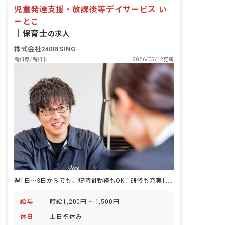
（AT社用車使用） ※同じ学校や同じ方
児童発達支援・放課後等デイサービス い
角の自宅の利用児については、4事業所
ーとこ
で乗り合わせをしながら、実施すること
で人員配置に余裕をつくっています。 ■
｜
保育士
の求人
放課後デイサービスに加え、児童発達支
援事業を実施 上記仕事内容以外にも、未
株式会社240RISING
就学児を担当することが可能です。
高知県/高知市
2026/05/12更新
週1日～3日からでも、短時間勤務もOK！研修も充実しており完全能力給！
給与
時給1,200円 ~ 1,500円
休日
土日祝休み