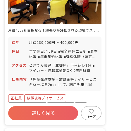
月給40万も目指せる！頑張りが評価される環境でステップアップ・男性も可！
給与
月給230,000円 ~ 400,000円
休日
年間休日: 109日 ■完全週休二日制 ■夏季
休暇 ■年末年始休暇 ■有給休暇（法定通
りに付与） ■産前産後・育児休暇 ※その
アクセス
とさでん交通「北御座」下車徒歩1分 ■
他の休日は勤務表による ※体調不良等で
マイカー・自転車通勤OK（無料駐車
職員配置が少なくなった際には、お互い
場・駐輪場完備）
にヘルプを出せます。体調不良などにつ
仕事内容
「児童発達支援・放課後等デイサービス
いて「お互い様」という意識が職員全体
えねーぶる2nd」にて、利用児童に課
に広がっており、スムーズに対応するこ
題・訓練・運動等を行ない、支援指導を
とができています。
していただきます。 ■具体的な仕事内容
正社員
放課後等デイサービス
※福祉サービスが初めての方でも、不安
なく業務ができるように経験豊富の職員
ボーナス・賞与あり
社会保険完備
有給
に相談ができる体制を整えています！ ・
詳しく見る
福利厚生充実
残業少なめ
昇給昇進あり
利用児童の保管記録、連絡帳等の作成 ・
キープ
各行事活動の企画 ・保護者の方とのコミ
産休育休制度
車通勤可
ュニケーション ・利用児童の送迎業務