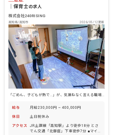
置に余裕をつくっています。 ■放課後デ
｜
保育士
の求人
イサービスに加え、児童発達支援事業を
実施 上記仕事内容以外にも、未就学児を
株式会社240RISING
担当することが可能です。
高知県/高知市
2026/05/12更新
「ごめん、子どもが熱で…」が、気兼ねなく言える職場。残業ほぼゼロ・持ち帰りナシ。
給与
月給230,000円 ~ 400,000円
休日
土日祝休み
アクセス
JR土讃線「高知駅」より徒歩18分 とさ
でん交通「北御座」下車徒歩7分 ■マイ