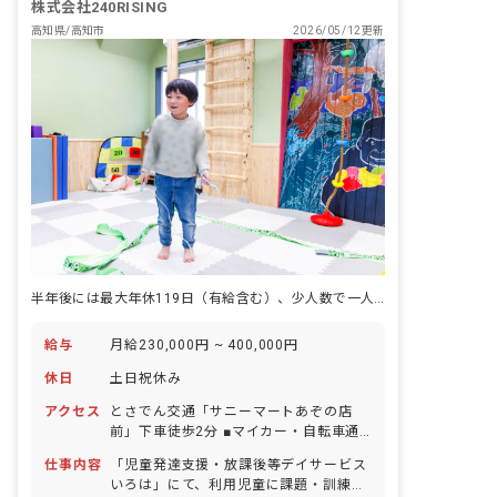
株式会社240RISING
高知県/高知市
2026/05/12更新
半年後には最大年休119日（有給含む）、少人数で一人ひとりに向き合う療育です！
給与
月給230,000円 ~ 400,000円
休日
土日祝休み
アクセス
とさでん交通「サニーマートあぞの店
前」下車徒歩2分 ■マイカー・自転車通
勤OK（無料駐車場・駐輪場完備）
仕事内容
「児童発達支援・放課後等デイサービス
いろは」にて、利用児童に課題・訓練・