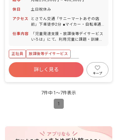
給与
月給230,000円 ~ 400,000円
休日
土日祝休み
アクセス
とさでん交通「サニーマートあぞの店
前」下車徒歩2分 ■マイカー・自転車通
勤OK（無料駐車場・駐輪場完備）
仕事内容
「児童発達支援・放課後等デイサービス
いろは」にて、利用児童に課題・訓練・
運動等を行ない、支援指導をしていただ
きます。 ■具体的な仕事内容 ※福祉サー
正社員
放課後等デイサービス
ビスが初めての方でも、不安なく業務が
できるように経験豊富の職員に相談がで
ボーナス・賞与あり
社会保険完備
きる体制を整えています！ ・利用児童の
詳しく見る
土日祝休み
有給
福利厚生充実
保管記録、連絡帳等の作成 ・各行事活動
キープ
の企画 ・保護者の方とのコミュニケーシ
残業少なめ
昇給昇進あり
産休育休制度
ョン ・利用児童の送迎業務（AT社用車
使用） ※同じ学校や同じ方角の自宅の利
7件中 1〜7件表示
用児については、4事業所で乗り合わせ
をしながら、実施することで人員配置に
1
余裕をつくっています。 ■放課後デイサ
ービスに加え、児童発達支援事業を実施
上記仕事内容以外にも、未就学児を担当
することが可能です。