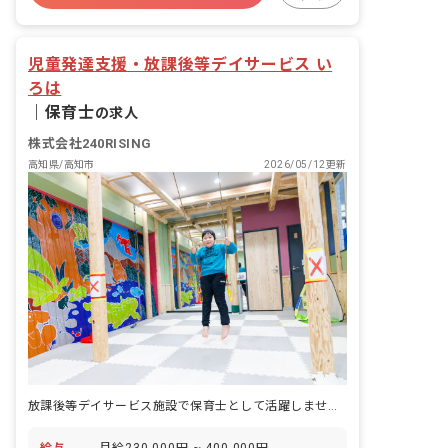
す！ ・集団遊びや活動の声かけ、見守り
車通勤可
正社員登用
・個別学習（宿題等）のサポート ・各行
事活動の企画（月1回） ・保護者の方と
児童発達支援・放課後等デイサービス い
のコミュニケーション ・利用児童の送迎
ろは
（AT社用車使用／車種：ミニバン他／送
迎エリア：高知市内東側） ※専門の運転
｜
保育士
の求人
者がいるため基本的に送迎業務はありま
せんが、利用者の都合上、お願いする場
株式会社240RISING
合がございます。社用車は軽自動車もあ
高知県/高知市
2026/05/12更新
るため、ご安心ください。 ■放課後デイ
サービスに加え、児童発達支援事業を実
施 上記仕事内容以外にも、未就学児を担
当することが可能です。
放課後等デイサービス施設で保育士として活躍しませんか？