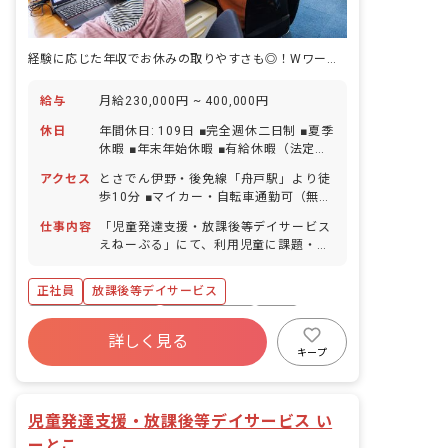
経験に応じた年収でお休みの取りやすさも◎！Wワークの相談も可
給与
月給230,000円 ~ 400,000円
休日
年間休日: 109日 ■完全週休二日制 ■夏季
休暇 ■年末年始休暇 ■有給休暇（法定通
りに付与／半日単位での取得可） ■産前
アクセス
とさでん伊野・後免線「舟戸駅」より徒
産後・育児休暇（取得率100％・復帰率
歩10分 ■マイカー・自転車通勤可（無料
100％） ※その他の休日は勤務表による
駐車場・駐輪場完備）
※お子様の体調不良や行事による遅刻・
仕事内容
「児童発達支援・放課後等デイサービス
早退・欠席の相談可能 ※体調不良等で職
えねーぶる」にて、利用児童に課題・訓
員配置が少なくなった際には、お互いに
練・運動等を行ない、支援指導をしてい
ヘルプを出せます。体調不良などについ
ただきます。 ■具体的な仕事内容 ※福祉
正社員
放課後等デイサービス
て「お互い様」という意識が職員全体に
サービスが初めての方でも、不安なく業
広がっており、スムーズに対応すること
務ができるように経験豊富の職員に相談
ボーナス・賞与あり
社会保険完備
有給
ができています。
ができる体制を整えています！ ・利用児
詳しく見る
福利厚生充実
残業少なめ
昇給昇進あり
童の保管記録、連絡帳等の作成 ・各行事
キープ
活動の企画 ・保護者の方とのコミュニケ
産休育休制度
車通勤可
ーション ・利用児童の送迎業務（AT社
用車使用） ※同じ学校や同じ方角の自宅
児童発達支援・放課後等デイサービス い
の利用児については、4事業所で乗り合
ーとこ
わせをしながら、実施することで人員配