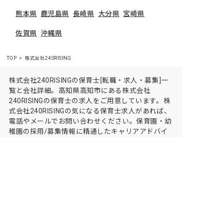
熊本県
鹿児島県
長崎県
大分県
宮崎県
佐賀県
沖縄県
TOP
株式会社240RISING
株式会社240RISINGの保育士[転職・求人・募集]一
覧と会社詳細。高知県高知市にある株式会社
240RISINGの保育士の求人をご用意しています。株
式会社240RISINGの気になる保育士求人があれば、
電話やメールでお問い合わせください。保育園・幼
稚園の採用/募集情報に精通したキャリアアドバイ
ザーがあなたに最適な求人をご紹介させていただき
ます。保育士求人・転職サイト【保育士バンク!】
保育士バンク！は
あなたに合う職場を一緒にお探ししま