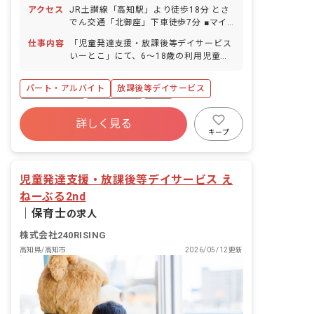
アクセス
JR土讃線「高知駅」より徒歩18分 とさ
でん交通「北御座」下車徒歩7分 ■マイ
カー・自転車通勤OK（無料駐車場・駐
仕事内容
「児童発達支援・放課後等デイサービス
輪場完備）
いーとこ」にて、6～18歳の利用児童を
対象とした療育業務をお任せします。 1
日定員10名の利用児童を4～5人の職員
パート・アルバイト
放課後等デイサービス
でサポートします。 ■具体的な仕事内容
※福祉サービスが初めての方でも、不安
社会保険完備
土日祝休み
有給
なく業務ができるように経験豊富の職員
詳しく見る
福利厚生充実
残業少なめ
昇給昇進あり
に相談ができる体制を整えています！ ・
キープ
集団遊びや活動の声かけ、見守り ・個別
産休育休制度
車通勤可
学習（宿題等）のサポート ・各行事活動
の企画（月1回） ・保護者の方とのコミ
児童発達支援・放課後等デイサービス え
ュニケーション ・利用児童の送迎（AT
ねーぶる2nd
社用車使用／車種：ミニバン他／送迎エ
リア：高知市内東側） ※専門の運転者が
｜
保育士
の求人
いるため基本的に送迎業務はありません
が、利用者の都合上、お願いする場合が
株式会社240RISING
ございます。社用車は軽自動車もあるた
高知県/高知市
2026/05/12更新
め、ご安心ください。 ■放課後デイサー
ビスに加え、児童発達支援事業を実施 上
記仕事内容以外にも、未就学児を担当す
ることが可能です。