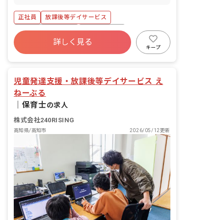
運動等を行ない、支援指導をしていただ
きます。 ■具体的な仕事内容 ※福祉サー
正社員
放課後等デイサービス
ビスが初めての方でも、不安なく業務が
できるように経験豊富の職員に相談がで
ボーナス・賞与あり
社会保険完備
きる体制を整えています！ ・利用児童の
詳しく見る
土日祝休み
有給
福利厚生充実
保管記録、連絡帳等の作成 ・各行事活動
キープ
の企画 ・保護者の方とのコミュニケーシ
残業少なめ
昇給昇進あり
産休育休制度
ョン ・利用児童の送迎業務（AT社用車
使用） ※同じ学校や同じ方角の自宅の利
児童発達支援・放課後等デイサービス え
用児については、4事業所で乗り合わせ
ねーぶる
をしながら、実施することで人員配置に
余裕をつくっています。 ■放課後デイサ
｜
保育士
の求人
ービスに加え、児童発達支援事業を実施
上記仕事内容以外にも、未就学児を担当
株式会社240RISING
することが可能です。
高知県/高知市
2026/05/12更新