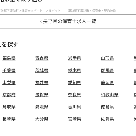
訪郡下諏訪町 × 保育士 × パート・アルバイト
諏訪郡下諏訪町 × 保育士 × 契約社員
長野県の保育士求人一覧
人を探す
福島県
青森県
岩手県
山形県
千葉県
茨城県
栃木県
群馬県
山梨県
福井県
愛知県
静岡県
京都府
滋賀県
奈良県
和歌山県
鳥取県
愛媛県
香川県
徳島県
長崎県
大分県
宮崎県
佐賀県