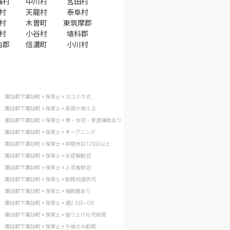
輪村
中川村
宮田村
村
天龍村
泰阜村
村
木曽町
東筑摩郡
村
小谷村
埴科郡
内郡
信濃町
小川村
諏訪郡下諏訪町 × 保育士 × ヨコミネ式
諏訪郡下諏訪町 × 保育士 × 英語が使える
諏訪郡下諏訪町 × 保育士 × 寮・住宅・家賃補助あり
諏訪郡下諏訪町 × 保育士 × オープニング
諏訪郡下諏訪町 × 保育士 × 年間休日120日以上
諏訪郡下諏訪町 × 保育士 × 未経験歓迎
諏訪郡下諏訪町 × 保育士 × 上京者歓迎
諏訪郡下諏訪町 × 保育士 × 勤務地選択可
諏訪郡下諏訪町 × 保育士 × 複数園あり
諏訪郡下諏訪町 × 保育士 × 週2.3日~OK
諏訪郡下諏訪町 × 保育士 × 借り上げ社宅制度
諏訪郡下諏訪町 × 保育士 × 午後のみ勤務