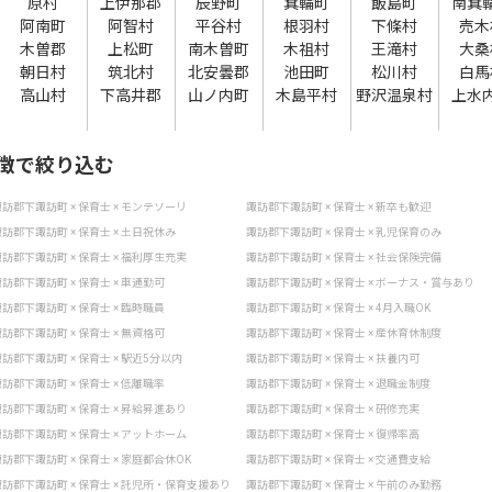
原村
上伊那郡
辰野町
箕輪町
飯島町
南箕
阿南町
阿智村
平谷村
根羽村
下條村
売木
木曽郡
上松町
南木曽町
木祖村
王滝村
大桑
朝日村
筑北村
北安曇郡
池田町
松川村
白馬
高山村
下高井郡
山ノ内町
木島平村
野沢温泉村
上水
徴で絞り込む
訪郡下諏訪町 × 保育士 × モンテソーリ
諏訪郡下諏訪町 × 保育士 × 新卒も歓迎
訪郡下諏訪町 × 保育士 × 土日祝休み
諏訪郡下諏訪町 × 保育士 × 乳児保育のみ
訪郡下諏訪町 × 保育士 × 福利厚生充実
諏訪郡下諏訪町 × 保育士 × 社会保険完備
訪郡下諏訪町 × 保育士 × 車通勤可
諏訪郡下諏訪町 × 保育士 × ボーナス・賞与あり
訪郡下諏訪町 × 保育士 × 臨時職員
諏訪郡下諏訪町 × 保育士 × 4月入職OK
訪郡下諏訪町 × 保育士 × 無資格可
諏訪郡下諏訪町 × 保育士 × 産休育休制度
訪郡下諏訪町 × 保育士 × 駅近5分以内
諏訪郡下諏訪町 × 保育士 × 扶養内可
訪郡下諏訪町 × 保育士 × 低離職率
諏訪郡下諏訪町 × 保育士 × 退職金制度
訪郡下諏訪町 × 保育士 × 昇給昇進あり
諏訪郡下諏訪町 × 保育士 × 研修充実
訪郡下諏訪町 × 保育士 × アットホーム
諏訪郡下諏訪町 × 保育士 × 復帰率高
訪郡下諏訪町 × 保育士 × 家庭都合休OK
諏訪郡下諏訪町 × 保育士 × 交通費支給
訪郡下諏訪町 × 保育士 × 託児所・保育支援あり
諏訪郡下諏訪町 × 保育士 × 午前のみ勤務