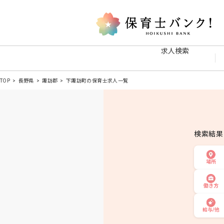
求人検索
TOP
長野県
諏訪郡
下諏訪町の保育士求人一覧
検索結
場所
働き方
給与/他