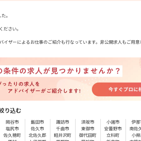
した。
ください。
バイザーによるお仕事のご紹介も行なっています。非公開求人もご用意
絞り込む
岡谷市
飯田市
諏訪市
須坂市
小諸市
伊那
塩尻市
佐久市
千曲市
東御市
安曇野市
南佐
佐久穂町
北佐久郡
軽井沢町
御代田町
立科町
小県