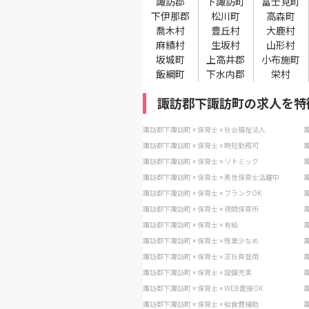
諏訪郡
下諏訪町
富士見町
下伊那郡
松川町
高森町
喬木村
豊丘村
大鹿村
麻績村
生坂村
山形村
坂城町
上高井郡
小布施町
飯綱町
下水内郡
栄村
諏訪郡下諏訪町の求人を特
諏訪郡下諏訪町 × 保育士 × 社会福祉法人
諏
諏訪郡下諏訪町 × 保育士 × 時短勤務可
諏
諏訪郡下諏訪町 × 保育士 × リトミック
諏
諏訪郡下諏訪町 × 保育士 × 男性保育士活躍中
諏
諏訪郡下諏訪町 × 保育士 × ブランクOK
諏
諏訪郡下諏訪町 × 保育士 × 夜間保育所
諏
諏訪郡下諏訪町 × 保育士 × 有給
諏
諏訪郡下諏訪町 × 保育士 × 残業少なめ
諏
諏訪郡下諏訪町 × 保育士 × 正社員登用
諏
諏訪郡下諏訪町 × 保育士 × 設備充実
諏
諏訪郡下諏訪町 × 保育士 × WEB面接OK
諏
諏訪郡下諏訪町 × 保育士 × 給食費補助
諏