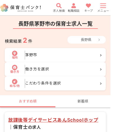
求人検索
転職相談
キープ
メニュー
長野県茅野市の保育士求人一覧
2
長野県
検索結果
件
茅野市
場所
働き方を選択
働き方
こだわり条件を選択
給与/他
おすすめ順
新着順
放課後等デイサービスあんSchoolホップ
｜
保育士
の求人