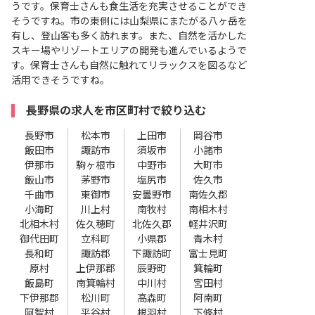
うです。保育士さんも食生活を充実させることができ
そうですね。市の東側には山梨県にまたがる八ヶ岳を
有し、登山客も多く訪れます。また、自然を活かした
スキー場やリゾートエリアの開発も進んでいるようで
す。保育士さんも自然に触れてリラックスを図るなど
活用できそうですね。
長野県の求人を市区町村で絞り込む
長野市
松本市
上田市
岡谷市
飯田市
諏訪市
須坂市
小諸市
伊那市
駒ヶ根市
中野市
大町市
飯山市
茅野市
塩尻市
佐久市
千曲市
東御市
安曇野市
南佐久郡
小海町
川上村
南牧村
南相木村
北相木村
佐久穂町
北佐久郡
軽井沢町
御代田町
立科町
小県郡
青木村
長和町
諏訪郡
下諏訪町
富士見町
原村
上伊那郡
辰野町
箕輪町
飯島町
南箕輪村
中川村
宮田村
下伊那郡
松川町
高森町
阿南町
阿智村
平谷村
根羽村
下條村