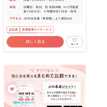
休日
日曜日、祝日、他 有給休暇（6カ月経過
後10日付与） ※年間休日108日（有休は
別途付与）
アクセス
JR中央本線「茅野駅」より車約8分
正社員
放課後等デイサービス
ボーナス・賞与あり
詳しく見る
寮・住宅・家賃補助あり
社会保険完備
キープ
有給
福利厚生充実
残業少なめ
昇給昇進あり
車通勤可