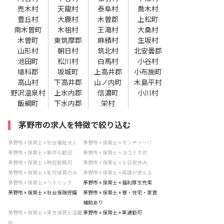
売木村
天龍村
泰阜村
喬木村
豊丘村
大鹿村
木曽郡
上松町
南木曽町
木祖村
王滝村
大桑村
木曽町
東筑摩郡
麻績村
生坂村
山形村
朝日村
筑北村
北安曇郡
池田町
松川村
白馬村
小谷村
埴科郡
坂城町
上高井郡
小布施町
高山村
下高井郡
山ノ内町
木島平村
野沢温泉村
上水内郡
信濃町
小川村
飯綱町
下水内郡
栄村
茅野市の求人を特徴で絞り込む
茅野市 × 保育士 × 社会福祉法人
茅野市 × 保育士 × モンテソーリ
茅野市 × 保育士 × 新卒も歓迎
茅野市 × 保育士 × ヨコミネ式
茅野市 × 保育士 × 時短勤務可
茅野市 × 保育士 × 土日祝休み
茅野市 × 保育士 × 乳児保育のみ
茅野市 × 保育士 × 英語が使える
茅野市 × 保育士 × リトミック
茅野市 × 保育士 × 福利厚生充実
茅野市 × 保育士 × 社会保険完備
茅野市 × 保育士 × 寮・住宅・家賃
補助あり
茅野市 × 保育士 × 男性保育士活躍
茅野市 × 保育士 × 車通勤可
中