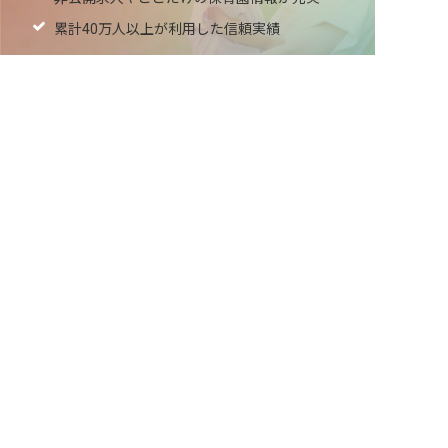
累計40万人以上が利用した信頼実績
非公開の求人多数！ 紹介登録はこちら
適正な有料職業紹介事業者として
茅野市の求人を紹介してもらう
厚生労働省の認定取得
最新情報をゲット
LINE友だち追加
毎日工作アイデア配信！
ネクストビートの関連サービス
保育業界の求職者様向けサービス
保育士バンク！ - 日本最大級。保育士・幼稚園教諭向
け転職支援サイト
保育士バンク！新卒 - 保育士・幼稚園教諭を目指す
「学生向け」就職活動情報サイト
法人様向けサービス
保育士バンク！コネクト - 保育施設向けの業務支援シ