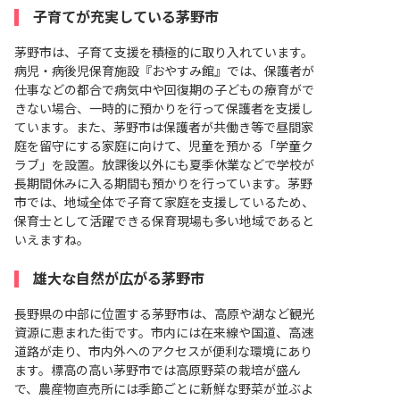
子育てが充実している茅野市
茅野市は、子育て支援を積極的に取り入れています。
病児・病後児保育施設『おやすみ館』では、保護者が
仕事などの都合で病気中や回復期の子どもの療育がで
きない場合、一時的に預かりを行って保護者を支援し
ています。また、茅野市は保護者が共働き等で昼間家
庭を留守にする家庭に向けて、児童を預かる「学童ク
ラブ」を設置。放課後以外にも夏季休業などで学校が
長期間休みに入る期間も預かりを行っています。茅野
市では、地域全体で子育て家庭を支援しているため、
保育士として活躍できる保育現場も多い地域であると
いえますね。
雄大な自然が広がる茅野市
長野県の中部に位置する茅野市は、高原や湖など観光
資源に恵まれた街です。市内には在来線や国道、高速
道路が走り、市内外へのアクセスが便利な環境にあり
ます。標高の高い茅野市では高原野菜の栽培が盛ん
で、農産物直売所には季節ごとに新鮮な野菜が並ぶよ