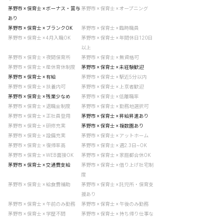
茅野市 × 保育士 × ボーナス・賞与
茅野市 × 保育士 × オープニング
あり
茅野市 × 保育士 × ブランクOK
茅野市 × 保育士 × 臨時職員
茅野市 × 保育士 × 4月入職OK
茅野市 × 保育士 × 年間休日120日
以上
茅野市 × 保育士 × 夜間保育所
茅野市 × 保育士 × 無資格可
茅野市 × 保育士 × 産休育休制度
茅野市 × 保育士 × 未経験歓迎
茅野市 × 保育士 × 有給
茅野市 × 保育士 × 駅近5分以内
茅野市 × 保育士 × 扶養内可
茅野市 × 保育士 × 上京者歓迎
茅野市 × 保育士 × 残業少なめ
茅野市 × 保育士 × 低離職率
茅野市 × 保育士 × 退職金制度
茅野市 × 保育士 × 勤務地選択可
茅野市 × 保育士 × 正社員登用
茅野市 × 保育士 × 昇給昇進あり
茅野市 × 保育士 × 研修充実
茅野市 × 保育士 × 複数園あり
茅野市 × 保育士 × 設備充実
茅野市 × 保育士 × アットホーム
茅野市 × 保育士 × 復帰率高
茅野市 × 保育士 × 週2.3日~OK
茅野市 × 保育士 × WEB面接OK
茅野市 × 保育士 × 家庭都合休OK
茅野市 × 保育士 × 交通費支給
茅野市 × 保育士 × 借り上げ社宅制
度
茅野市 × 保育士 × 給食費補助
茅野市 × 保育士 × 託児所・保育支
援あり
茅野市 × 保育士 × 午前のみ勤務
茅野市 × 保育士 × 午後のみ勤務
茅野市 × 保育士 × 学歴不問
茅野市 × 保育士 × 持ち帰り仕事な