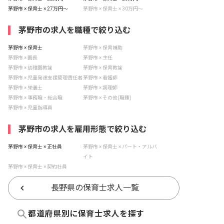
茅野市 × 保育士 × 27万円〜
茅野市 × 保育士 × 30万円〜
茅野市の求人を職種で絞り込む
茅野市 × 保育士
茅野市 × 保育補助
茅野市 × 園長
茅野市 × 主任
茅野市 × 幼稚園教諭
茅野市 × 保育教諭
茅野市 × 児童発達支援管理責任者
茅野市 × 看護師
茅野市 × 栄養士
茅野市 × 調理師
茅野市 × 事務職・総合職
茅野市 × その他(職種)
茅野市 × 児童指導員
茅野市の求人を雇用形態で絞り込む
茅野市 × 保育士 × 正社員
茅野市 × 保育士 × パート・アルバ
イト
茅野市 × 保育士 × 契約社員
長野県の保育士求人一覧
都道府県別に保育士求人を探す