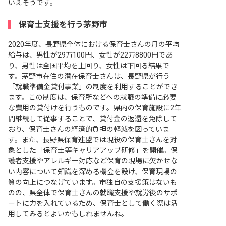
いえそうです。
保育士支援を行う茅野市
2020年度、長野県全体における保育士さんの月の平均
給与は、男性が29万100円、女性が22万8800円であ
り、男性は全国平均を上回り、女性は下回る結果で
す。茅野市在住の潜在保育士さんは、長野県が行う
「就職準備金貸付事業」の制度を利用することができ
ます。この制度は、保育所などへの就職の準備に必要
な費用の貸付けを行うものです。県内の保育施設に2年
間継続して従事することで、貸付金の返還を免除して
おり、保育士さんの経済的負担の軽減を図っていま
す。また、長野県保育連盟では現役の保育士さんを対
象とした「保育士等キャリアアップ研修」を開催。保
護者支援やアレルギー対応など保育の現場に欠かせな
い内容について知識を深める機会を設け、保育現場の
質の向上につなげています。市独自の支援策はないも
のの、県全体で保育士さんの就職支援や就労後のサポ
ートに力を入れているため、保育士として働く際は活
用してみるとよいかもしれませんね。