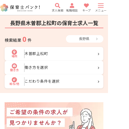
求人検索
転職相談
キープ
メニュー
長野県木曽郡上松町の保育士求人一覧
0
長野県
検索結果
件
木曽郡上松町
場所
働き方を選択
働き方
こだわり条件を選択
給与/他