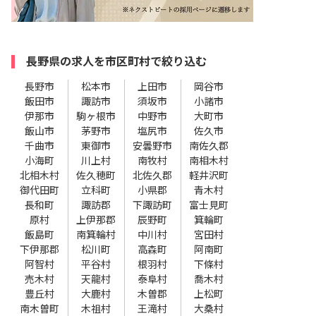
長野県の求人を市区町村で絞り込む
長野市
松本市
上田市
岡谷市
飯田市
諏訪市
須坂市
小諸市
伊那市
駒ヶ根市
中野市
大町市
飯山市
茅野市
塩尻市
佐久市
千曲市
東御市
安曇野市
南佐久郡
小海町
川上村
南牧村
南相木村
北相木村
佐久穂町
北佐久郡
軽井沢町
御代田町
立科町
小県郡
青木村
長和町
諏訪郡
下諏訪町
富士見町
原村
上伊那郡
辰野町
箕輪町
飯島町
南箕輪村
中川村
宮田村
下伊那郡
松川町
高森町
阿南町
阿智村
平谷村
根羽村
下條村
売木村
天龍村
泰阜村
喬木村
豊丘村
大鹿村
木曽郡
上松町
南木曽町
木祖村
王滝村
大桑村