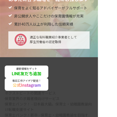
保育をよく知るアドバイザーがフルサポート
非公開求人やここだけの保育園情報が充実
累計40万人以上が利用した信頼実績
適正な有料職業紹介事業者として
厚生労働省の認定取得
最新情報をゲット
LINE友だち追加
毎日工作アイデア配信！
ネクストビートの関連サービス
保育業界の求職者様向けサービス
保育士バンク！ - 日本最大級。保育士・幼稚園教諭向
け転職支援サイト
保育士バンク！新卒 - 保育士・幼稚園教諭を目指す