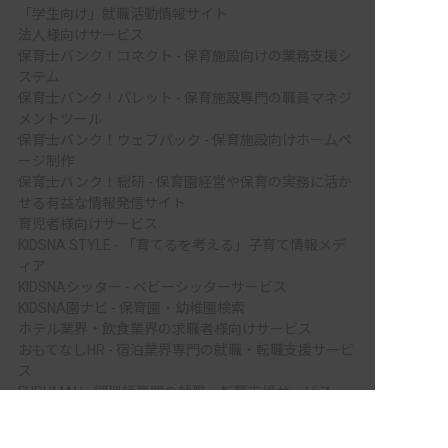
「学生向け」就職活動情報サイト
法人様向けサービス
保育士バンク！コネクト - 保育施設向けの業務支援シ
ステム
保育士バンク！パレット - 保育施設専門の職員マネジ
メントツール
保育士バンク！ウェブパック - 保育施設向けホームペ
ージ制作
保育士バンク！総研 - 保育園経営や保育の実務に活か
せる有益な情報発信サイト
育児者様向けサービス
KIDSNA STYLE - 「育てるを考える」子育て情報メデ
ィア
KIDSNAシッター - ベビーシッターサービス
KIDSNA園ナビ - 保育園・幼稚園検索
ホテル業界・飲食業界の求職者様向けサービス
おもてなしHR - 宿泊業界専門の就職・転職支援サービ
ス
FURUMAU - 調理師専門の就職・転職支援サービス
非公開の求人多数！ 紹介登録はこちら
Hospitality Careers - シンガポールの宿泊・飲食専門
木曽郡上松町の求人を紹介してもらう
転職支援サービス