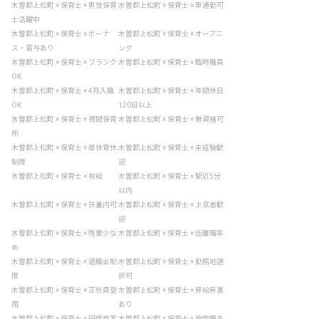
木曽郡上松町 × 保育士 × 男性保育
木曽郡上松町 × 保育士 × 車通勤可
士活躍中
木曽郡上松町 × 保育士 × ボーナ
木曽郡上松町 × 保育士 × オープニ
ス・賞与あり
ング
木曽郡上松町 × 保育士 × ブランク
木曽郡上松町 × 保育士 × 臨時職員
OK
木曽郡上松町 × 保育士 × 4月入職
木曽郡上松町 × 保育士 × 年間休日
OK
120日以上
木曽郡上松町 × 保育士 × 夜間保育
木曽郡上松町 × 保育士 × 無資格可
所
木曽郡上松町 × 保育士 × 産休育休
木曽郡上松町 × 保育士 × 未経験歓
制度
迎
木曽郡上松町 × 保育士 × 有給
木曽郡上松町 × 保育士 × 駅近5分
以内
木曽郡上松町 × 保育士 × 扶養内可
木曽郡上松町 × 保育士 × 上京者歓
迎
木曽郡上松町 × 保育士 × 残業少な
木曽郡上松町 × 保育士 × 低離職率
め
木曽郡上松町 × 保育士 × 退職金制
木曽郡上松町 × 保育士 × 勤務地選
度
択可
木曽郡上松町 × 保育士 × 正社員登
木曽郡上松町 × 保育士 × 昇給昇進
用
あり
木曽郡上松町 × 保育士 × 研修充実
木曽郡上松町 × 保育士 × 複数園あ