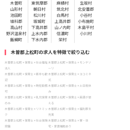
木曽町
東筑摩郡
麻績村
生坂村
山形村
朝日村
筑北村
北安曇郡
池田町
松川村
白馬村
小谷村
埴科郡
坂城町
上高井郡
小布施町
高山村
下高井郡
山ノ内町
木島平村
野沢温泉村
上水内郡
信濃町
小川村
飯綱町
下水内郡
栄村
木曽郡上松町の求人を特徴で絞り込む
木曽郡上松町 × 保育士 × 社会福祉
木曽郡上松町 × 保育士 × モンテソ
法人
ーリ
木曽郡上松町 × 保育士 × 新卒も歓
木曽郡上松町 × 保育士 × ヨコミネ
迎
式
木曽郡上松町 × 保育士 × 時短勤務
木曽郡上松町 × 保育士 × 土日祝休
可
み
木曽郡上松町 × 保育士 × 乳児保育
木曽郡上松町 × 保育士 × 英語が使
のみ
える
木曽郡上松町 × 保育士 × リトミッ
木曽郡上松町 × 保育士 × 福利厚生
ク
充実
木曽郡上松町 × 保育士 × 社会保険
木曽郡上松町 × 保育士 × 寮・住
完備
宅・家賃補助あり