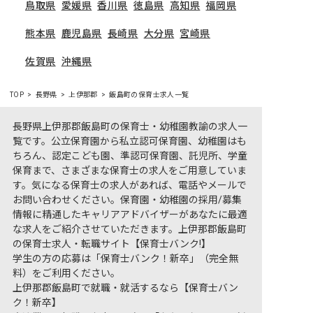
鳥取県
愛媛県
香川県
徳島県
高知県
福岡県
熊本県
鹿児島県
長崎県
大分県
宮崎県
佐賀県
沖縄県
TOP
長野県
上伊那郡
飯島町の保育士求人一覧
長野県上伊那郡飯島町の保育士・幼稚園教諭の求人一
覧です。公立保育園から私立認可保育園、幼稚園はも
ちろん、認定こども園、準認可保育園、託児所、学童
保育まで、さまざまな保育士の求人をご用意していま
す。気になる保育士の求人があれば、電話やメールで
お問い合わせください。保育園・幼稚園の採用/募集
情報に精通したキャリアアドバイザーがあなたに最適
な求人をご紹介させていただきます。上伊那郡飯島町
の保育士求人・転職サイト【保育士バンク!】
学生の方の応募は「保育士バンク！新卒」（完全無
料）をご利用ください。
上伊那郡飯島町で就職・就活するなら【保育士バン
ク！新卒】