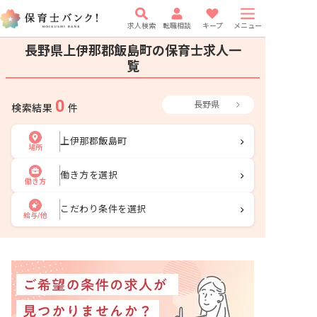
求人検索
転職相談
キープ
メニュー
長野県上伊那郡飯島町の保育士求人一
覧
0
長野県
検索結果
件
上伊那郡飯島町
場所
働き方を選択
働き方
こだわり条件を選択
給与/他