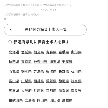
上伊那郡飯島町 × 保育士 × 正社員
上伊那郡飯島町 × 保育士 × パー
ト・アルバイト
上伊那郡飯島町 × 保育士 × 契約社
員
長野県の保育士求人一覧
都道府県別に保育士求人を探す
北海道
宮城県
福島県
青森県
岩手県
山形県
秋田県
東京都
神奈川県
埼玉県
千葉県
茨城県
栃木県
群馬県
新潟県
長野県
石川県
富山県
山梨県
福井県
愛知県
静岡県
岐阜県
三重県
大阪府
兵庫県
京都府
滋賀県
奈良県
和歌山県
広島県
岡山県
山口県
島根県