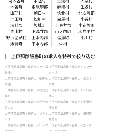
南木曽町
木祖村
王滝村
大桑村
木曽町
東筑摩郡
麻績村
生坂村
山形村
朝日村
筑北村
北安曇郡
池田町
松川村
白馬村
小谷村
埴科郡
坂城町
上高井郡
小布施町
高山村
下高井郡
山ノ内町
木島平村
野沢温泉村
上水内郡
信濃町
小川村
飯綱町
下水内郡
栄村
上伊那郡飯島町の求人を特徴で絞り込む
上伊那郡飯島町 × 保育士 × 社会福
上伊那郡飯島町 × 保育士 × モンテ
祉法人
ソーリ
上伊那郡飯島町 × 保育士 × 新卒も
上伊那郡飯島町 × 保育士 × ヨコミ
歓迎
ネ式
上伊那郡飯島町 × 保育士 × 時短勤
上伊那郡飯島町 × 保育士 × 土日祝
務可
休み
上伊那郡飯島町 × 保育士 × 乳児保
上伊那郡飯島町 × 保育士 × 英語が
育のみ
使える
上伊那郡飯島町 × 保育士 × リトミ
上伊那郡飯島町 × 保育士 × 福利厚
ック
生充実
上伊那郡飯島町 × 保育士 × 社会保
上伊那郡飯島町 × 保育士 × 寮・住