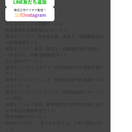
LINE友だち追加
毎日工作アイデア配信！
ネクストビートの関連サービス
保育業界の求職者様向けサービス
保育士バンク！ - 日本最大級。保育士・幼稚園教諭向
け転職支援サイト
保育士バンク！新卒 - 保育士・幼稚園教諭を目指す
「学生向け」就職活動情報サイト
法人様向けサービス
保育士バンク！コネクト - 保育施設向けの業務支援シ
ステム
保育士バンク！パレット - 保育施設専門の職員マネジ
メントツール
保育士バンク！ウェブパック - 保育施設向けホームペ
ージ制作
保育士バンク！総研 - 保育園経営や保育の実務に活か
せる有益な情報発信サイト
育児者様向けサービス
KIDSNA STYLE - 「育てるを考える」子育て情報メデ
ィア