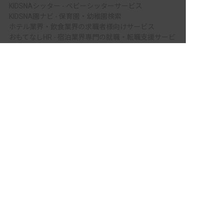
KIDSNAシッター - ベビーシッターサービス
KIDSNA園ナビ - 保育園・幼稚園検索
ホテル業界・飲食業界の求職者様向けサービス
おもてなしHR - 宿泊業界専門の就職・転職支援サービ
ス
非公開の求人多数！ 紹介登録はこちら
FURUMAU - 調理師専門の就職・転職支援サービス
上伊那郡飯島町の求人を紹介してもらう
Hospitality Careers - シンガポールの宿泊・飲食専門
転職支援サービス
886旅館人力銀行 日本旅館工作 - 日本と台湾の観光業
を結ぶ課題解決型プラットフォーム
886旅館人力銀行 台湾旅館工作 - 台湾宿泊業界専門の
就職・転職支援プラットフォーム
IT業界の求職者様向けサービス
Tech Bridge Japan - IT企業、成長企業、外国人のため
の転職支援サービス
メニュー
ホーム
会員登録
サービス紹介
サイトマップ
転職お役立ち情報