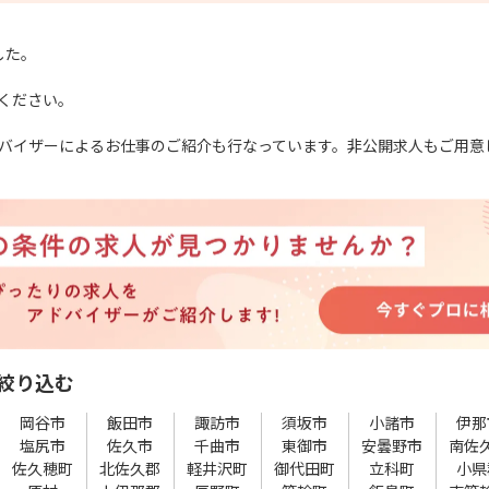
した。
ください。
バイザーによるお仕事のご紹介も行なっています。非公開求人もご用意
絞り込む
岡谷市
飯田市
諏訪市
須坂市
小諸市
伊那
塩尻市
佐久市
千曲市
東御市
安曇野市
南佐
佐久穂町
北佐久郡
軽井沢町
御代田町
立科町
小県