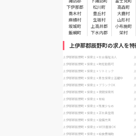
諏訪郡
下諏訪町
富士見町
下伊那郡
松川町
高森町
喬木村
豊丘村
大鹿村
麻績村
生坂村
山形村
坂城町
上高井郡
小布施町
飯綱町
下水内郡
栄村
上伊那郡辰野町の求人を特
上伊那郡辰野町 × 保育士 × 社会福祉法人
上
上伊那郡辰野町 × 保育士 × 時短勤務可
上
上伊那郡辰野町 × 保育士 × リトミック
上
上伊那郡辰野町 × 保育士 × 男性保育士活躍中
上
上伊那郡辰野町 × 保育士 × ブランクOK
上
上伊那郡辰野町 × 保育士 × 夜間保育所
上
上伊那郡辰野町 × 保育士 × 有給
上
上伊那郡辰野町 × 保育士 × 残業少なめ
上
上伊那郡辰野町 × 保育士 × 正社員登用
上
上伊那郡辰野町 × 保育士 × 設備充実
上
上伊那郡辰野町 × 保育士 × WEB面接OK
上
上伊那郡辰野町 × 保育士 × 給食費補助
上