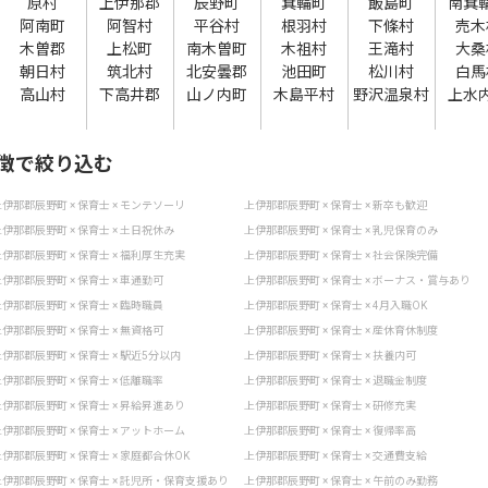
原村
上伊那郡
辰野町
箕輪町
飯島町
南箕
阿南町
阿智村
平谷村
根羽村
下條村
売木
木曽郡
上松町
南木曽町
木祖村
王滝村
大桑
朝日村
筑北村
北安曇郡
池田町
松川村
白馬
高山村
下高井郡
山ノ内町
木島平村
野沢温泉村
上水
徴で絞り込む
伊那郡辰野町 × 保育士 × モンテソーリ
上伊那郡辰野町 × 保育士 × 新卒も歓迎
伊那郡辰野町 × 保育士 × 土日祝休み
上伊那郡辰野町 × 保育士 × 乳児保育のみ
伊那郡辰野町 × 保育士 × 福利厚生充実
上伊那郡辰野町 × 保育士 × 社会保険完備
伊那郡辰野町 × 保育士 × 車通勤可
上伊那郡辰野町 × 保育士 × ボーナス・賞与あり
伊那郡辰野町 × 保育士 × 臨時職員
上伊那郡辰野町 × 保育士 × 4月入職OK
伊那郡辰野町 × 保育士 × 無資格可
上伊那郡辰野町 × 保育士 × 産休育休制度
伊那郡辰野町 × 保育士 × 駅近5分以内
上伊那郡辰野町 × 保育士 × 扶養内可
伊那郡辰野町 × 保育士 × 低離職率
上伊那郡辰野町 × 保育士 × 退職金制度
伊那郡辰野町 × 保育士 × 昇給昇進あり
上伊那郡辰野町 × 保育士 × 研修充実
伊那郡辰野町 × 保育士 × アットホーム
上伊那郡辰野町 × 保育士 × 復帰率高
伊那郡辰野町 × 保育士 × 家庭都合休OK
上伊那郡辰野町 × 保育士 × 交通費支給
伊那郡辰野町 × 保育士 × 託児所・保育支援あり
上伊那郡辰野町 × 保育士 × 午前のみ勤務