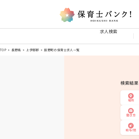
求人検索
TOP
長野県
上伊那郡
辰野町の保育士求人一覧
検索結
場所
働き方
給与/他