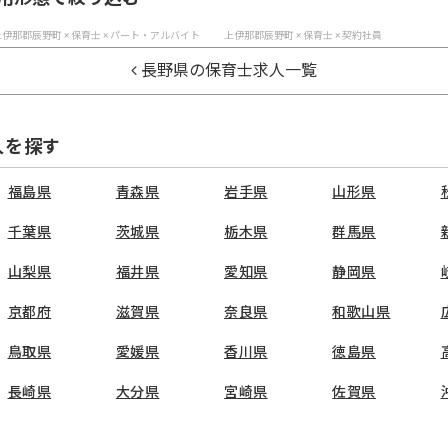
伊那郡辰野町 × 保育士 × パート・アルバイト
上伊那郡辰野町 × 保育士 × 契約社員
長野県の保育士求人一覧
人を探す
福島県
青森県
岩手県
山形県
千葉県
茨城県
栃木県
群馬県
山梨県
福井県
愛知県
静岡県
京都府
滋賀県
奈良県
和歌山県
鳥取県
愛媛県
香川県
徳島県
長崎県
大分県
宮崎県
佐賀県