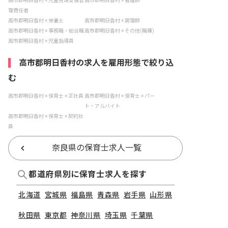
高市郡明日香村 × 児童発達支援管
高市郡明日香村 × 看護師
理責任者
高市郡明日香村 × 栄養士
高市郡明日香村 × 調理師
高市郡明日香村 × 事務職・総合職
高市郡明日香村 × その他(職種)
高市郡明日香村 × 児童指導員
高市郡明日香村の求人を雇用形態で絞り込
む
高市郡明日香村 × 保育士 × 正社員
高市郡明日香村 × 保育士 × パー
ト・アルバイト
高市郡明日香村 × 保育士 × 契約社
員
奈良県の保育士求人一覧
都道府県別に保育士求人を探す
北海道
宮城県
福島県
青森県
岩手県
山形県
秋田県
東京都
神奈川県
埼玉県
千葉県