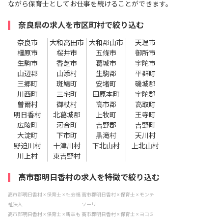
ながら保育士としてお仕事を続けることができます。
奈良県の求人を市区町村で絞り込む
奈良市
大和高田市
大和郡山市
天理市
橿原市
桜井市
五條市
御所市
生駒市
香芝市
葛城市
宇陀市
山辺郡
山添村
生駒郡
平群町
三郷町
斑鳩町
安堵町
磯城郡
川西町
三宅町
田原本町
宇陀郡
曽爾村
御杖村
高市郡
高取町
明日香村
北葛城郡
上牧町
王寺町
広陵町
河合町
吉野郡
吉野町
大淀町
下市町
黒滝村
天川村
野迫川村
十津川村
下北山村
上北山村
川上村
東吉野村
高市郡明日香村の求人を特徴で絞り込む
高市郡明日香村 × 保育士 × 社会福
高市郡明日香村 × 保育士 × モンテ
祉法人
ソーリ
高市郡明日香村 × 保育士 × 新卒も
高市郡明日香村 × 保育士 × ヨコミ