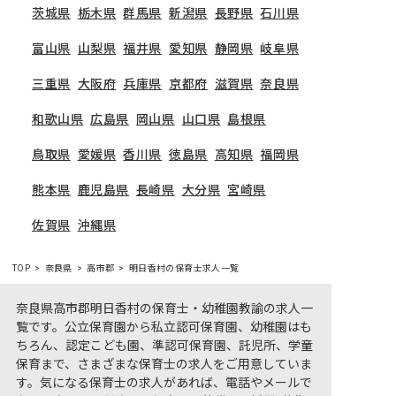
茨城県
栃木県
群馬県
新潟県
長野県
石川県
富山県
山梨県
福井県
愛知県
静岡県
岐阜県
三重県
大阪府
兵庫県
京都府
滋賀県
奈良県
和歌山県
広島県
岡山県
山口県
島根県
鳥取県
愛媛県
香川県
徳島県
高知県
福岡県
熊本県
鹿児島県
長崎県
大分県
宮崎県
佐賀県
沖縄県
TOP
奈良県
高市郡
明日香村の保育士求人一覧
奈良県高市郡明日香村の保育士・幼稚園教諭の求人一
覧です。公立保育園から私立認可保育園、幼稚園はも
ちろん、認定こども園、準認可保育園、託児所、学童
保育まで、さまざまな保育士の求人をご用意していま
す。気になる保育士の求人があれば、電話やメールで