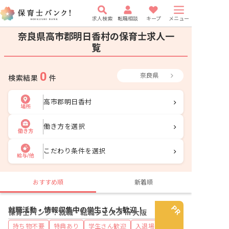
求人検索
転職相談
キープ
メニュー
奈良県高市郡明日香村の保育士求人一
覧
0
奈良県
検索結果
件
高市郡明日香村
場所
働き方を選択
働き方
こだわり条件を選択
給与/他
おすすめ順
新着順
就職活動・情報収集中の学生さん大歓迎！
保育士バンク！就職・転職フェスタ in 大阪
持ち物不要
特典あり
学生さん歓迎
入退場自由