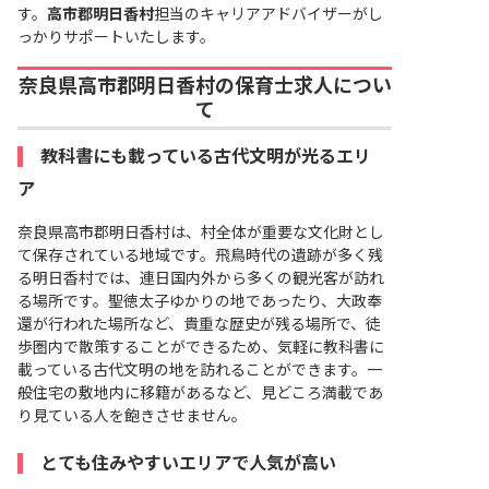
す。
高市郡明日香村
担当のキャリアアドバイザーがし
っかりサポートいたします。
奈良県高市郡明日香村の保育士求人につい
て
教科書にも載っている古代文明が光るエリ
ア
奈良県高市郡明日香村は、村全体が重要な文化財とし
て保存されている地域です。飛鳥時代の遺跡が多く残
る明日香村では、連日国内外から多くの観光客が訪れ
る場所です。聖徳太子ゆかりの地であったり、大政奉
還が行われた場所など、貴重な歴史が残る場所で、徒
歩圏内で散策することができるため、気軽に教科書に
載っている古代文明の地を訪れることができます。一
般住宅の敷地内に移籍があるなど、見どころ満載であ
り見ている人を飽きさせません。
とても住みやすいエリアで人気が高い