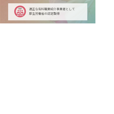
適正な有料職業紹介事業者として
厚生労働省の認定取得
非公開の求人多数！ 紹介登録はこちら
高市郡明日香村の求人を紹介してもらう
最新情報をゲット
LINE友だち追加
毎日工作アイデア配信！
ネクストビートの関連サービス
保育業界の求職者様向けサービス
保育士バンク！ - 日本最大級。保育士・幼稚園教諭向
け転職支援サイト
保育士バンク！新卒 - 保育士・幼稚園教諭を目指す
「学生向け」就職活動情報サイト
法人様向けサービス
保育士バンク！コネクト - 保育施設向けの業務支援シ
ステム
保育士バンク！パレット - 保育施設専門の職員マネジ