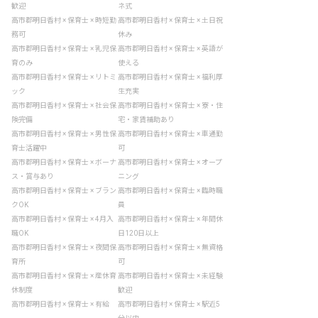
歓迎
ネ式
高市郡明日香村 × 保育士 × 時短勤
高市郡明日香村 × 保育士 × 土日祝
務可
休み
高市郡明日香村 × 保育士 × 乳児保
高市郡明日香村 × 保育士 × 英語が
育のみ
使える
高市郡明日香村 × 保育士 × リトミ
高市郡明日香村 × 保育士 × 福利厚
ック
生充実
高市郡明日香村 × 保育士 × 社会保
高市郡明日香村 × 保育士 × 寮・住
険完備
宅・家賃補助あり
高市郡明日香村 × 保育士 × 男性保
高市郡明日香村 × 保育士 × 車通勤
育士活躍中
可
高市郡明日香村 × 保育士 × ボーナ
高市郡明日香村 × 保育士 × オープ
ス・賞与あり
ニング
高市郡明日香村 × 保育士 × ブラン
高市郡明日香村 × 保育士 × 臨時職
クOK
員
高市郡明日香村 × 保育士 × 4月入
高市郡明日香村 × 保育士 × 年間休
職OK
日120日以上
高市郡明日香村 × 保育士 × 夜間保
高市郡明日香村 × 保育士 × 無資格
育所
可
高市郡明日香村 × 保育士 × 産休育
高市郡明日香村 × 保育士 × 未経験
休制度
歓迎
高市郡明日香村 × 保育士 × 有給
高市郡明日香村 × 保育士 × 駅近5