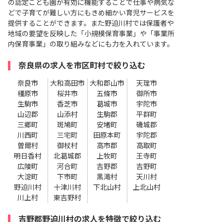
の認定こども園が有効に機能することで仕事や病気な
どで子育てが難しい方にもきめ細かい育児サービスを
提供することができます。また野迫川村では保護者や
地域の要望を反映した「小規模保育事業」や「事業所
内保育事業」の取り組みなどにも力を入れています。
奈良県の求人を市区町村で絞り込む
奈良市
大和高田市
大和郡山市
天理市
橿原市
桜井市
五條市
御所市
生駒市
香芝市
葛城市
宇陀市
山辺郡
山添村
生駒郡
平群町
三郷町
斑鳩町
安堵町
磯城郡
川西町
三宅町
田原本町
宇陀郡
曽爾村
御杖村
高市郡
高取町
明日香村
北葛城郡
上牧町
王寺町
広陵町
河合町
吉野郡
吉野町
大淀町
下市町
黒滝村
天川村
野迫川村
十津川村
下北山村
上北山村
川上村
東吉野村
吉野郡野迫川村の求人を特徴で絞り込む