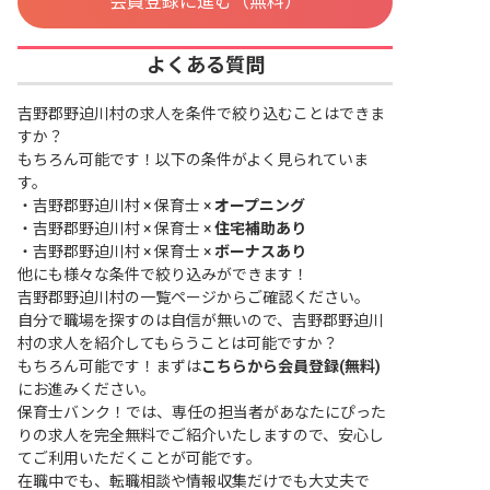
会員登録に進む（無料）
よくある質問
吉野郡野迫川村の求人を条件で絞り込むことはできま
すか？
もちろん可能です！以下の条件がよく見られていま
す。
・
吉野郡野迫川村 × 保育士 ×
オープニング
・
吉野郡野迫川村 × 保育士 ×
住宅補助あり
・
吉野郡野迫川村 × 保育士 ×
ボーナスあり
他にも様々な条件で絞り込みができます！
吉野郡野迫川村の一覧ページ
からご確認ください。
自分で職場を探すのは自信が無いので、吉野郡野迫川
村の求人を紹介してもらうことは可能ですか？
もちろん可能です！まずは
こちらから会員登録(無料)
にお進みください。
保育士バンク！では、専任の担当者があなたにぴった
りの求人を完全無料でご紹介いたしますので、安心し
てご利用いただくことが可能です。
在職中でも、転職相談や情報収集だけでも大丈夫で