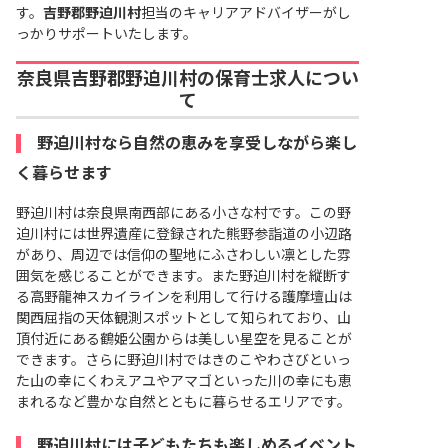
す。
吉野郡野迫川村
担当のキャリアアドバイザーがし
っかりサポートいたします。
奈良県吉野郡野迫川村の保育士求人につい
て
野迫川村なら自然の恵みを享受しながら楽し
く暮らせます
野迫川村は奈良県南西部にある小さな村です。この野
迫川村には世界遺産に登録された熊野参詣道の小辺路
があり、周辺では信仰の聖地にふさわしい凛とした雰
囲気を感じることができます。また野迫川村を縦断す
る高野龍神スカイラインを利用して行ける護摩壇山は
関西屈指の天体観測スポットとして知られており、山
頂付近にある鶴姫公園からは美しい星空を見ることが
できます。さらに野迫川村ではきのこやわさびといっ
た山の幸にくわえアユやアマゴといった川の幸にも恵
まれるなど豊かな自然とともに暮らせるエリアです。
野迫川村には子どもたちも楽しめるイベント