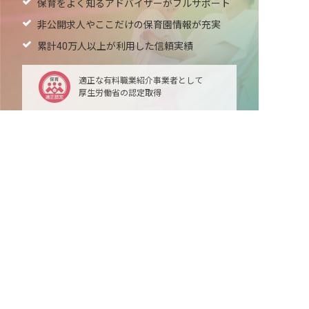
保育をよく知るアドバイザーがフルサポート
非公開求人やここだけの保育園情報が充実
累計40万人以上が利用した信頼実績
適正な有料職業紹介事業者として
厚生労働省の認定取得
非公開の求人多数！ 紹介登録はこちら
吉野郡野迫川村の求人を紹介してもらう
最新情報をゲット
LINE友だち追加
毎日工作アイデア配信！
ネクストビートの関連サービス
保育業界の求職者様向けサービス
保育士バンク！ - 日本最大級。保育士・幼稚園教諭向
け転職支援サイト
保育士バンク！新卒 - 保育士・幼稚園教諭を目指す
「学生向け」就職活動情報サイト