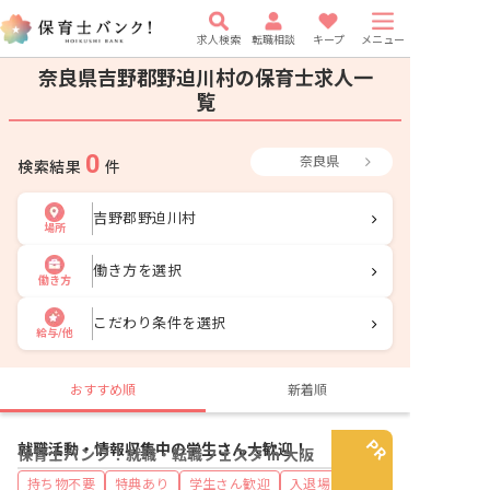
求人検索
転職相談
キープ
メニュー
奈良県吉野郡野迫川村の保育士求人一
覧
0
奈良県
検索結果
件
吉野郡野迫川村
場所
働き方を選択
働き方
こだわり条件を選択
給与/他
おすすめ順
新着順
就職活動・情報収集中の学生さん大歓迎！
保育士バンク！就職・転職フェスタ in 大阪
持ち物不要
特典あり
学生さん歓迎
入退場自由