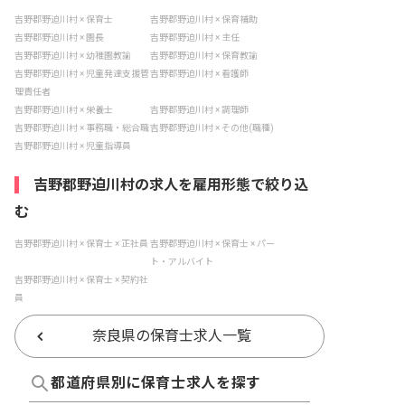
吉野郡野迫川村 × 保育士
吉野郡野迫川村 × 保育補助
吉野郡野迫川村 × 園長
吉野郡野迫川村 × 主任
吉野郡野迫川村 × 幼稚園教諭
吉野郡野迫川村 × 保育教諭
吉野郡野迫川村 × 児童発達支援管
吉野郡野迫川村 × 看護師
理責任者
吉野郡野迫川村 × 栄養士
吉野郡野迫川村 × 調理師
吉野郡野迫川村 × 事務職・総合職
吉野郡野迫川村 × その他(職種)
吉野郡野迫川村 × 児童指導員
吉野郡野迫川村の求人を雇用形態で絞り込
む
吉野郡野迫川村 × 保育士 × 正社員
吉野郡野迫川村 × 保育士 × パー
ト・アルバイト
吉野郡野迫川村 × 保育士 × 契約社
員
奈良県の保育士求人一覧
都道府県別に保育士求人を探す