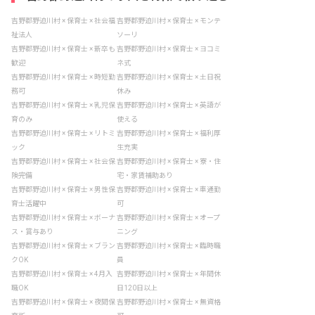
吉野郡野迫川村 × 保育士 × 社会福
吉野郡野迫川村 × 保育士 × モンテ
祉法人
ソーリ
吉野郡野迫川村 × 保育士 × 新卒も
吉野郡野迫川村 × 保育士 × ヨコミ
歓迎
ネ式
吉野郡野迫川村 × 保育士 × 時短勤
吉野郡野迫川村 × 保育士 × 土日祝
務可
休み
吉野郡野迫川村 × 保育士 × 乳児保
吉野郡野迫川村 × 保育士 × 英語が
育のみ
使える
吉野郡野迫川村 × 保育士 × リトミ
吉野郡野迫川村 × 保育士 × 福利厚
ック
生充実
吉野郡野迫川村 × 保育士 × 社会保
吉野郡野迫川村 × 保育士 × 寮・住
険完備
宅・家賃補助あり
吉野郡野迫川村 × 保育士 × 男性保
吉野郡野迫川村 × 保育士 × 車通勤
育士活躍中
可
吉野郡野迫川村 × 保育士 × ボーナ
吉野郡野迫川村 × 保育士 × オープ
ス・賞与あり
ニング
吉野郡野迫川村 × 保育士 × ブラン
吉野郡野迫川村 × 保育士 × 臨時職
クOK
員
吉野郡野迫川村 × 保育士 × 4月入
吉野郡野迫川村 × 保育士 × 年間休
職OK
日120日以上
吉野郡野迫川村 × 保育士 × 夜間保
吉野郡野迫川村 × 保育士 × 無資格