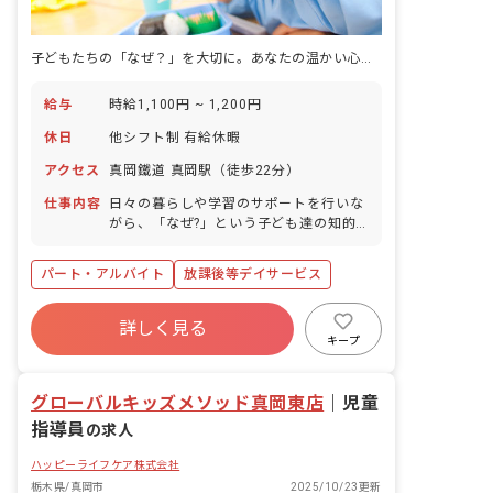
子どもたちの「なぜ？」を大切に。あなたの温かい心で、未来を育むお手伝いをしませんか？
給与
時給1,100円 ~ 1,200円
休日
他シフト制 有給休暇
アクセス
真岡鐵道 真岡駅（徒歩22分）
仕事内容
日々の暮らしや学習のサポートを行いな
がら、「なぜ?」という子ども達の知的
好奇心に応えていきます。
パート・アルバイト
放課後等デイサービス
詳しく見る
キープ
グローバルキッズメソッド真岡東店
｜
児童
指導員
の求人
ハッピーライフケア株式会社
栃木県/真岡市
2025/10/23更新