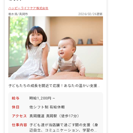
きましょう♪
ハッピーライフケア株式会社
栃木県/真岡市
2026/02/26更新
子どもたちの成長を間近で応援！あなたの温かい支援が未来を育む場所
給与
時給1,200円 ~
休日
他シフト制 有給休暇
アクセス
真岡鐵道 真岡駅（徒歩17分）
仕事内容
子ども達が当店舗で過ごす間の支援（身
辺自立、コミュニケーション、学習のサ