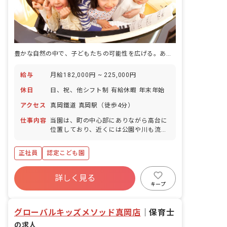
豊かな自然の中で、子どもたちの可能性を広げる。あなたの理想の保育がここにあります。
給与
月給182,000円 ~ 225,000円
休日
日、祝、他シフト制 有給休暇 年末年始
アクセス
真岡鐵道 真岡駅（徒歩4分）
仕事内容
当園は、町の中心部にありながら高台に
位置しており、近くには公園や川も流
れ、とても静かな環境に恵まれていま
す。 開設当初より、常に新しい教育内容
正社員
認定こども園
の導入を心がけ、「幼児のための幼児教
育」を深く追求し、研究を重ねてきまし
た☆ 「三つ子の魂百まで」とは、古くか
詳しく見る
ら言い尽くされた諺ではありますが、人
キープ
間形成の基礎作りは、まさに3歳から5歳
までの間にほぼ完成されてしまいます。
グローバルキッズメソッド真岡店
｜
保育士
私たちと一緒に、子どもたちの「生きる
力」を育てていくための手助けをしてい
の求人