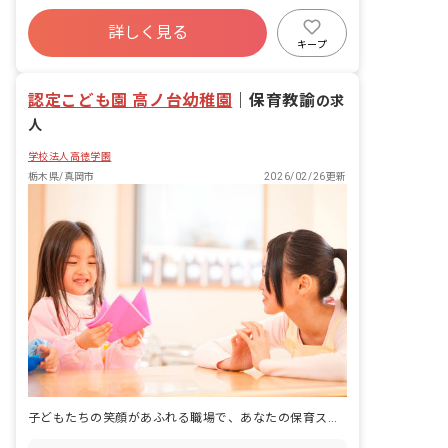
詳しく見る
キープ
認定こども園 高ノ台幼稚園
｜
保育教諭
の求
人
学校法人高徳学園
栃木県/真岡市
2026/02/26更新
子どもたちの笑顔があふれる職場で、あなたの保育スキルを活かしませんか？