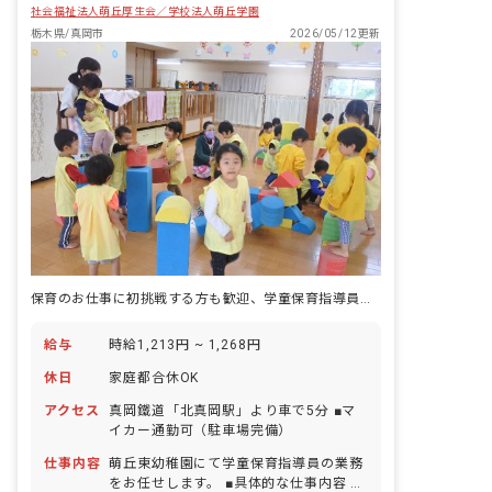
社会福祉法人萌丘厚生会／学校法人萌丘学園
栃木県/真岡市
2026/05/12更新
保育のお仕事に初挑戦する方も歓迎、学童保育指導員の募集です♪
給与
時給1,213円 ~ 1,268円
休日
家庭都合休OK
アクセス
真岡鐵道「北真岡駅」より車で5分 ■マ
イカー通勤可（駐車場完備）
仕事内容
萌丘東幼稚園にて学童保育指導員の業務
をお任せします。 ■具体的な仕事内容 ・