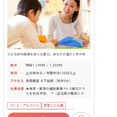
小さな命の成長を支える喜び。あなたの温かい手が未来を育みます。
給与
時給1,100円 ~ 1,200円
休日
土日祝休み / 年間休日120日以上
アクセス
真岡鐵道 久下田駅（徒歩3分）
仕事内容
★保育・教育の補助業務 *0~2歳児クラ
スを担当予定。 ┗（正社員の職員とチー
ムを組んで活動します!） ■園児年齢層：
0～5歳児
パート・アルバイト
認定こども園
ボーナス・賞与あり
年間休日120日以上