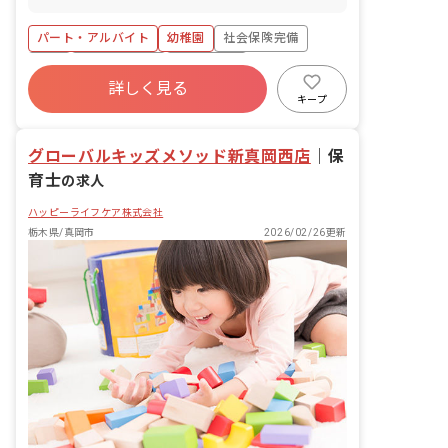
学校終了後における、小学校1年生から3
年生までの児童の見守り及び生活支援 ・
パート・アルバイト
幼稚園
社会保険完備
室内外の活動準備 ・清掃等の環境整備
・近隣小学校への送迎業務 ※学童利用児
有給
福利厚生充実
退職金制度
童数は15～20名程度 ※専任インストラ
詳しく見る
残業少なめ
昇給昇進あり
産休育休制度
クター、幼稚園教諭等と連携し、チーム
キープ
で支援を行ないます
社会福祉法人
グローバルキッズメソッド新真岡西店
｜
保
育士
の求人
ハッピーライフケア株式会社
栃木県/真岡市
2026/02/26更新