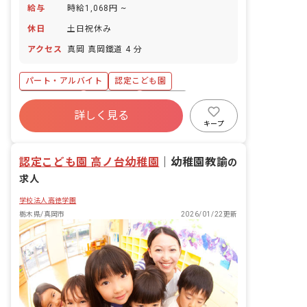
給与
時給1,068円 ~
休日
土日祝休み
アクセス
真岡 真岡鐵道 4 分
パート・アルバイト
認定こども園
社会保険完備
土日祝休み
車通勤可
詳しく見る
未経験歓迎
駅近5分以内
交通費支給
キープ
認定こども園 高ノ台幼稚園
｜
幼稚園教諭
の
求人
学校法人高徳学園
栃木県/真岡市
2026/01/22更新