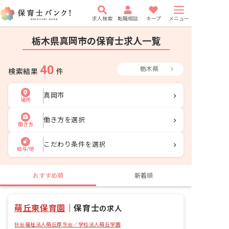
求人検索
転職相談
キープ
メニュー
栃木県真岡市の保育士求人一覧
40
栃木県
検索結果
件
真岡市
場所
働き方を選択
働き方
こだわり条件を選択
給与/他
おすすめ順
新着順
萌丘東保育園
｜
保育士
の求人
社会福祉法人萌丘厚生会／学校法人萌丘学園