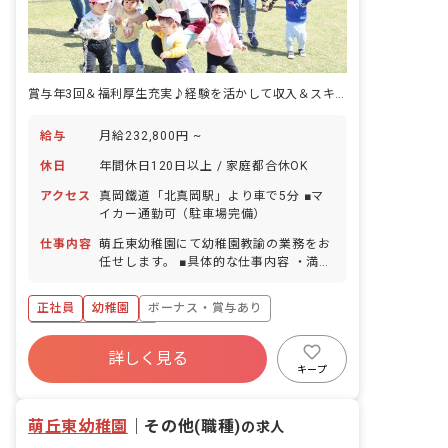
賞与年3回＆福利厚生充実♪経験を活かして収入＆スキルアップしませんか？
給与
月給232,800円 ~
休日
年間休日120日以上 / 家庭都合休OK
アクセス
真岡鐵道「北真岡駅」より車で5分 ■マ
イカー通勤可（駐車場完備）
仕事内容
萌丘東幼稚園にて幼稚園教諭の業務をお
任せします。 ■具体的な仕事内容 ・満3
～5歳児のクラス運営 ・担任業務 ・環境
整備 ・活動の準備 ・バス添乗 ・預かり
正社員
幼稚園
ボーナス・賞与あり
保育 ・学童保育補助（専任インストラク
ターがいます） 幼稚園・保育園の保育者
年間休日120日以上
が協力し合って運営していきます（日々
詳しく見る
寮・住宅・家賃補助あり
社会保険完備
の保育、行事の計画や準備、園外保育の
キープ
引率等）
有給
福利厚生充実
退職金制度
残業少なめ
萌丘東幼稚園
｜
その他(職種)
の求人