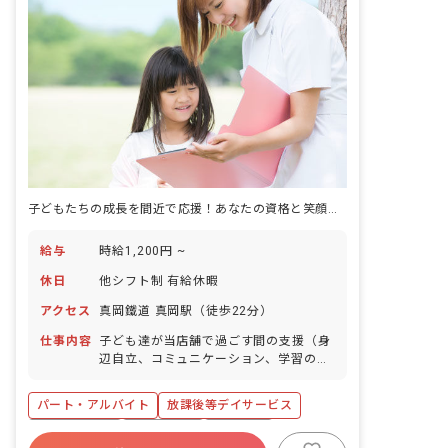
子どもたちの成長を間近で応援！あなたの資格と笑顔が輝く場所で、一緒に未来を育みませんか？
給与
時給1,200円 ~
休日
他シフト制 有給休暇
アクセス
真岡鐵道 真岡駅（徒歩22分）
仕事内容
子ども達が当店舗で過ごす間の支援（身
辺自立、コミュニケーション、学習のサ
ポート等）を行います。
パート・アルバイト
放課後等デイサービス
社会保険完備
残業少なめ
車通勤可