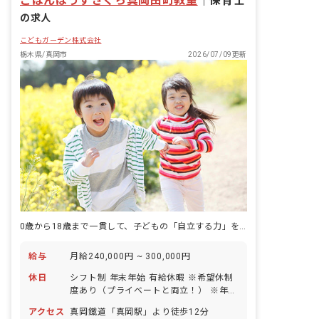
こぱんはうすさくら真岡田町教室
｜
保育士
の求人
こどもガーデン株式会社
栃木県/真岡市
2026/07/09更新
0歳から18歳まで一貫して、子どもの「自立する力」を育て続ける仕事
給与
月給240,000円 ~ 300,000円
休日
シフト制 年末年始 有給休暇 ※希望休制
度あり（プライベートと両立！） ※年末
年始を除いて土日祝も運営いたします
アクセス
真岡鐵道「真岡駅」より徒歩12分
が、職員同士で相談のうえ、お休みも調