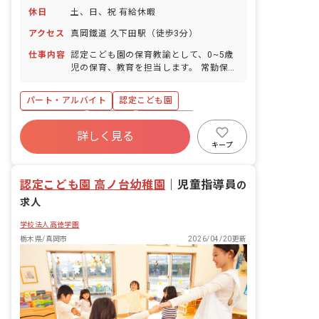
休日
土、日、祝 有給休暇
アクセス
真岡鐵道 久下田駅（徒歩3分）
仕事内容
認定こども園の保育教諭として、0~5歳
児の保育、教育を担当します。 常勤保育
教諭の補助、担当シフトの中で働きま
す。 *勤務時間帯は希望により調整可 *
パート・アルバイト
認定こども園
明るく楽しく子ども達と接することが出
来る方希望 *経験のある方、優遇しま
社会保険完備
車通勤可
交通費支給
す。 「保育」 ■園児年齢層：0～5歳児
詳しく見る
キープ
認定こども園 高ノ台幼稚園
｜
児童指導員
の
求人
学校法人高徳学園
栃木県/真岡市
2026/04/20更新