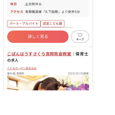
休日
土日祝休み
アクセス
真岡鐵道線「久下田駅」より徒歩5分
パート・アルバイト
認定こども園
ボーナス・賞与あり
土日祝休み
有給
詳しく見る
残業少なめ
産休育休制度
車通勤可
キープ
未経験歓迎
こぱんはうすさくら真岡熊倉教室
｜
保育士
の求人
こどもガーデン株式会社
栃木県/真岡市
2026/02/26更新
非公開の求人多数！ 紹介登録はこちら
真岡市の求人を紹介してもらう