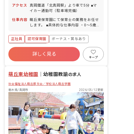
アクセス
真岡鐵道「北真岡駅」より車で5分 ■マ
イカー通勤可（駐車場完備）
仕事内容
萌丘東保育園にて保育士の業務をお任せ
します。 ■具体的な仕事内容 ・0～5歳児
のクラス運営 ・保育の計画・記録・準
備・実施 ・保護者対応 ・軽度の事務業
正社員
認可保育園
ボーナス・賞与あり
務 ・環境整備等 ※3～5歳児クラスは、
日々の保育、行事の計画や準備、園外保
年間休日120日以上
育の引率等、幼稚園・保育園の保育者が
詳しく見る
寮・住宅・家賃補助あり
社会保険完備
協力し合って運営していきます。
キープ
有給
福利厚生充実
退職金制度
残業少なめ
萌丘東幼稚園
｜
幼稚園教諭
の求人
社会福祉法人萌丘厚生会／学校法人萌丘学園
栃木県/真岡市
2026/05/12更新