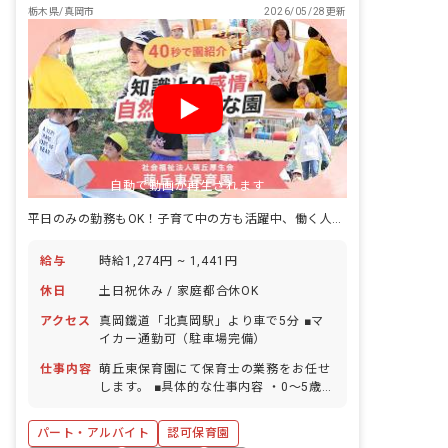
栃木県/真岡市
2026/05/28更新
自動で動画が再生されます
平日のみの勤務もOK！子育て中の方も活躍中、働く人の安心も大切に♪
給与
時給1,274円 ~ 1,441円
休日
土日祝休み / 家庭都合休OK
アクセス
真岡鐵道「北真岡駅」より車で5分 ■マ
イカー通勤可（駐車場完備）
仕事内容
萌丘東保育園にて保育士の業務をお任せ
します。 ■具体的な仕事内容 ・0～5歳児
のクラス運営 ・保育の計画・記録・準
備・実施 ・環境整備等 ※3～5歳児クラ
パート・アルバイト
認可保育園
スは、日々の保育、行事の計画や準備、