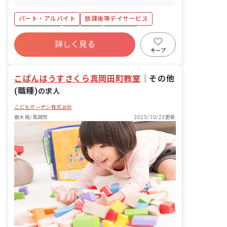
ポート等）を行います。
パート・アルバイト
放課後等デイサービス
社会保険完備
残業少なめ
車通勤可
詳しく見る
未経験歓迎
ブランクOK
扶養内可
キープ
学歴不問
こぱんはうすさくら真岡田町教室
｜
その他
(職種)
の求人
こどもガーデン株式会社
栃木県/真岡市
2025/10/23更新