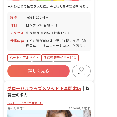
一人ひとりの個性を大切に。子どもたちの笑顔を育む、やりがいあふれるお仕事です。
給与
時給1,200円 ~
休日
他シフト制 有給休暇
アクセス
真岡鐵道 真岡駅（徒歩17分）
仕事内容
子ども達が当店舗で過ごす間の支援（身
辺自立、コミュニケーション、学習のサ
ポート等）を行います。
パート・アルバイト
放課後等デイサービス
社会保険完備
残業少なめ
車通勤可
詳しく見る
未経験歓迎
扶養内可
学歴不問
キープ
グローバルキッズメソッド下高間木店
｜
保
育士
の求人
ハッピーライフケア株式会社
栃木県/真岡市
2026/02/26更新