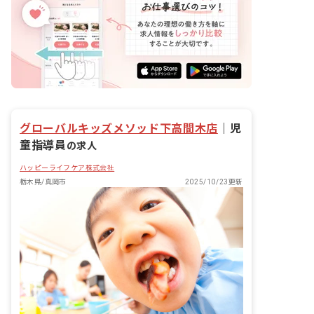
グローバルキッズメソッド下高間木店
｜
児
童指導員
の求人
ハッピーライフケア株式会社
栃木県/真岡市
2025/10/23更新