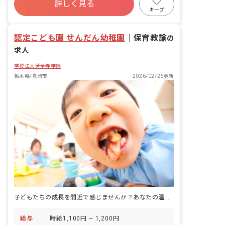
詳しく見る
未経験歓迎
ブランクOK
扶養内可
キープ
学歴不問
認定こども園 せんだん幼稚園
｜
保育教諭
の
求人
学校法人芳全寺学園
栃木県/真岡市
2026/02/26更新
子どもたちの成長を間近で感じませんか？あなたの温かい手が未来を育みます。
給与
時給1,100円 ~ 1,200円