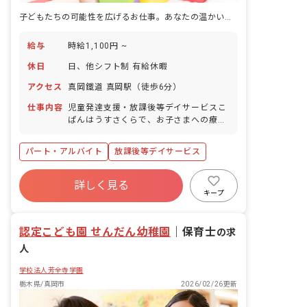
子どもたちの可能性を広げるお仕事。あなたの温かい心が、未来を育む力になります。
給与
時給1,100円 ~
休日
日、他シフト制 有給休暇
アクセス
真岡鐵道 真岡駅（徒歩6分）
仕事内容
児童発達支援・放課後等デイサービスこ
ぱんはうすさくらで、お子さまへの療育
を行います。お友だちとうまく遊べな
い、集中して物事に取り組めないなど、
パート・アルバイト
放課後等デイサービス
発達や成長に心配のあるお子さまを対象
にしており、個別・小集団のプログラム
など、年齢や個別支援計画に基づきなが
詳しく見る
らさまざまな支援を行うお仕事です。 ■
キープ
保育方針：該当なし
認定こども園 せんだん幼稚園
｜
保育士
の求
人
学校法人芳全寺学園
栃木県/真岡市
2026/02/26更新