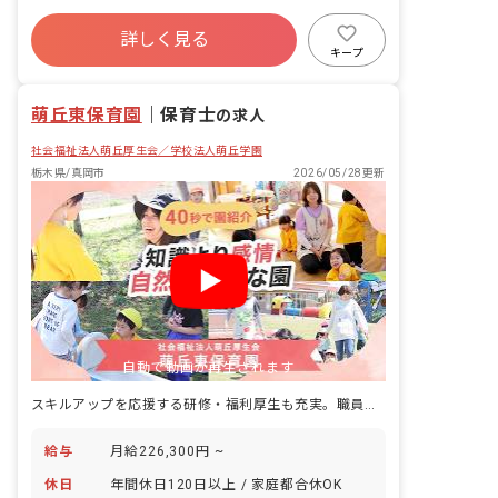
園外保育の引率等、幼稚園・保育園の保
社会保険完備
土日祝休み
有給
育者が協力し合って運営していきます。
詳しく見る
福利厚生充実
退職金制度
残業少なめ
キープ
昇給昇進あり
産休育休制度
萌丘東保育園
｜
保育士
の求人
社会福祉法人萌丘厚生会／学校法人萌丘学園
栃木県/真岡市
2026/05/28更新
自動で動画が再生されます
スキルアップを応援する研修・福利厚生も充実。職員にもやさしい保育園♪
給与
月給226,300円 ~
休日
年間休日120日以上 / 家庭都合休OK