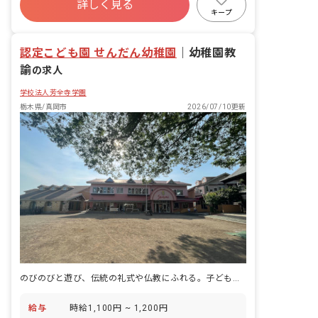
詳しく見る
社会保険完備
土日祝休み
残業少なめ
キープ
車通勤可
正社員登用
未経験歓迎
認定こども園 せんだん幼稚園
｜
幼稚園教
諭
の求人
学校法人芳全寺学園
栃木県/真岡市
2026/07/10更新
のびのびと遊び、伝統の礼式や仏教にふれる。子どもの豊かな人間性を育てる認定こども園です。
給与
時給1,100円 ~ 1,200円