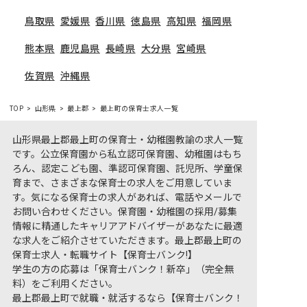
鳥取県
愛媛県
香川県
徳島県
高知県
福岡県
熊本県
鹿児島県
長崎県
大分県
宮崎県
佐賀県
沖縄県
TOP
山形県
最上郡
最上町の保育士求人一覧
山形県最上郡最上町の保育士・幼稚園教諭の求人一覧
です。公立保育園から私立認可保育園、幼稚園はもち
ろん、認定こども園、準認可保育園、託児所、学童保
育まで、さまざまな保育士の求人をご用意していま
す。気になる保育士の求人があれば、電話やメールで
お問い合わせください。保育園・幼稚園の採用/募集
情報に精通したキャリアアドバイザーがあなたに最適
な求人をご紹介させていただきます。最上郡最上町の
保育士求人・転職サイト【保育士バンク!】
学生の方の応募は「保育士バンク！新卒」（完全無
料）をご利用ください。
最上郡最上町で就職・就活するなら【保育士バンク！