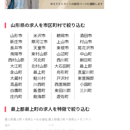
山形県の求人を市区町村で絞り込む
山形市
米沢市
鶴岡市
酒田市
新庄市
寒河江市
上山市
村山市
長井市
天童市
東根市
尾花沢市
南陽市
東村山郡
山辺町
中山町
西村山郡
河北町
西川町
朝日町
大江町
北村山郡
大石田町
最上郡
金山町
最上町
舟形町
真室川町
大蔵村
鮭川村
戸沢村
東置賜郡
高畠町
川西町
西置賜郡
小国町
白鷹町
飯豊町
東田川郡
三川町
庄内町
飽海郡
遊佐町
最上郡最上町の求人を特徴で絞り込む
最上郡最上町 × 保育士 × 社会福祉
最上郡最上町 × 保育士 × モンテソ
法人
ーリ