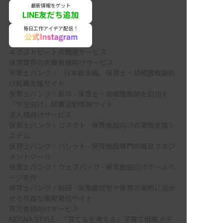
最新情報をゲット
LINE友だち追加
毎日工作アイデア配信！
ネクストビートの関連サービス
保育業界の求職者様向けサービス
保育士バンク！ - 日本最大級。保育士・幼稚園教諭向
け転職支援サイト
保育士バンク！新卒 - 保育士・幼稚園教諭を目指す
「学生向け」就職活動情報サイト
法人様向けサービス
保育士バンク！コネクト - 保育施設向けの業務支援シ
ステム
保育士バンク！パレット - 保育施設専門の職員マネジ
メントツール
保育士バンク！ウェブパック - 保育施設向けホームペ
ージ制作
保育士バンク！総研 - 保育園経営や保育の実務に活か
せる有益な情報発信サイト
育児者様向けサービス
KIDSNA STYLE - 「育てるを考える」子育て情報メデ