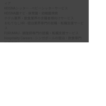
ィア
KIDSNAシッター - ベビーシッターサービス
KIDSNA園ナビ - 保育園・幼稚園検索
ホテル業界・飲食業界の求職者様向けサービス
おもてなしHR - 宿泊業界専門の就職・転職支援サービ
ス
FURUMAU - 調理師専門の就職・転職支援サービス
Hospitality Careers - シンガポールの宿泊・飲食専門
転職支援サービス
非公開の求人多数！ 紹介登録はこちら
886旅館人力銀行 日本旅館工作 - 日本と台湾の観光業
最上郡最上町の求人を紹介してもらう
を結ぶ課題解決型プラットフォーム
886旅館人力銀行 台湾旅館工作 - 台湾宿泊業界専門の
就職・転職支援プラットフォーム
IT業界の求職者様向けサービス
Tech Bridge Japan - IT企業、成長企業、外国人のため
の転職支援サービス
メニュー
ホーム
会員登録
サービス紹介
サイトマップ