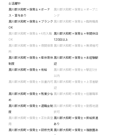
士活躍中
黒川郡大和町 × 保育士 × ボーナ
黒川郡大和町 × 保育士 × オープニ
ス・賞与あり
ング
黒川郡大和町 × 保育士 × ブランク
黒川郡大和町 × 保育士 × 臨時職員
OK
黒川郡大和町 × 保育士 × 4月入職
黒川郡大和町 × 保育士 × 年間休日
OK
120日以上
黒川郡大和町 × 保育士 × 夜間保育
黒川郡大和町 × 保育士 × 無資格可
所
黒川郡大和町 × 保育士 × 産休育休
黒川郡大和町 × 保育士 × 未経験歓
制度
迎
黒川郡大和町 × 保育士 × 有給
黒川郡大和町 × 保育士 × 駅近5分
以内
黒川郡大和町 × 保育士 × 扶養内可
黒川郡大和町 × 保育士 × 上京者歓
迎
黒川郡大和町 × 保育士 × 残業少な
黒川郡大和町 × 保育士 × 低離職率
め
黒川郡大和町 × 保育士 × 退職金制
黒川郡大和町 × 保育士 × 勤務地選
度
択可
黒川郡大和町 × 保育士 × 正社員登
黒川郡大和町 × 保育士 × 昇給昇進
用
あり
黒川郡大和町 × 保育士 × 研修充実
黒川郡大和町 × 保育士 × 複数園あ