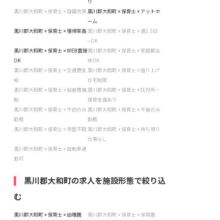
り
黒川郡大和町 × 保育士 × 設備充実
黒川郡大和町 × 保育士 × アットホ
ーム
黒川郡大和町 × 保育士 × 復帰率高
黒川郡大和町 × 保育士 × 週2.3日
~OK
黒川郡大和町 × 保育士 × WEB面接
黒川郡大和町 × 保育士 × 家庭都合
OK
休OK
黒川郡大和町 × 保育士 × 交通費支
黒川郡大和町 × 保育士 × 借り上げ
給
社宅制度
黒川郡大和町 × 保育士 × 給食費補
黒川郡大和町 × 保育士 × 託児所・
助
保育支援あり
黒川郡大和町 × 保育士 × 午前のみ
黒川郡大和町 × 保育士 × 午後のみ
勤務
勤務
黒川郡大和町 × 保育士 × 学歴不問
黒川郡大和町 × 保育士 × 持ち帰り
仕事なし
黒川郡大和町 × 保育士 × 自転車通
勤可
黒川郡大和町の求人を施設形態で絞り込
む
黒川郡大和町 × 保育士 × 幼稚園
黒川郡大和町 × 保育士 × 保育園