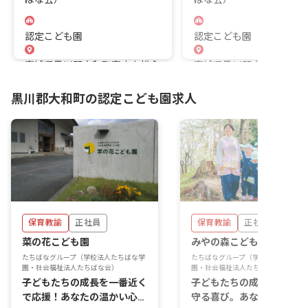
認定こども園
認定こども園
宮城県黒川郡大和町宮床字松倉
宮城県黒川郡大和町吉岡
91
ば1丁目5-25
黒川郡大和町の認定こども園求人
保育教諭
正社員
保育教諭
正社員
菜の花こども園
みやの森こども園
たちばなグループ（学校法人たちばな学
たちばなグループ（学校法人たちばな
園・社会福祉法人たちばな会）
園・社会福祉法人たちばな会）
子どもたちの成長を一番近く
子どもたちの成長を間近で
で応援！あなたの温かい心が
守る喜び。あなたの温かい