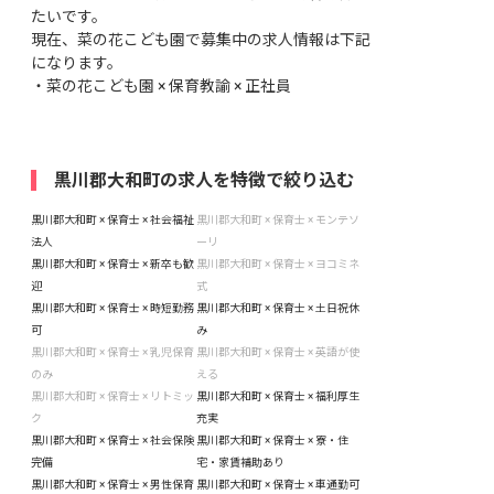
たいです。
現在、菜の花こども園で募集中の求人情報は下記
になります。
・
菜の花こども園 × 保育教諭 × 正社員
黒川郡大和町の求人を特徴で絞り込む
黒川郡大和町 × 保育士 × 社会福祉
黒川郡大和町 × 保育士 × モンテソ
法人
ーリ
黒川郡大和町 × 保育士 × 新卒も歓
黒川郡大和町 × 保育士 × ヨコミネ
迎
式
黒川郡大和町 × 保育士 × 時短勤務
黒川郡大和町 × 保育士 × 土日祝休
可
み
黒川郡大和町 × 保育士 × 乳児保育
黒川郡大和町 × 保育士 × 英語が使
のみ
える
黒川郡大和町 × 保育士 × リトミッ
黒川郡大和町 × 保育士 × 福利厚生
ク
充実
黒川郡大和町 × 保育士 × 社会保険
黒川郡大和町 × 保育士 × 寮・住
完備
宅・家賃補助あり
黒川郡大和町 × 保育士 × 男性保育
黒川郡大和町 × 保育士 × 車通勤可