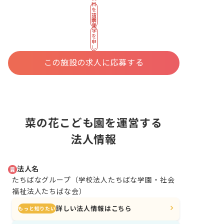
料
を
請
園
求
見
す
学
る
を
申
し
込
む
この施設の求人に応募する
菜の花こども園を運営する
法人情報
法人名
たちばなグループ（学校法人たちばな学園・社会
福祉法人たちばな会）
詳しい法人情報はこちら
もっと知りたい