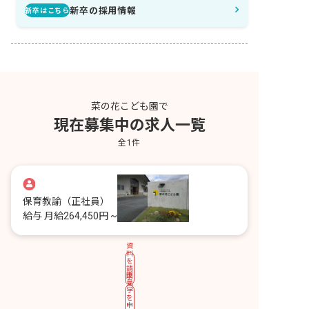
新卒の採用情報
新卒はこちら
菜の花こども園で
現在募集中の求人一覧
全
1
件
保育教諭
（正社員）
給与
月給264,450円 ~
資
料
を
請
園
求
見
す
学
る
を
申