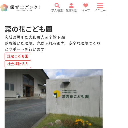
求人検索
転職相談
キープ
メニュー
菜の花こども園
宮城県黒川郡大和町吉岡字館下38
落ち着いた環境、光あふれる園内。安全な環境づくり
とサポートを行います
認定こども園
社会福祉法人
複数園あり
有給
研修充実
WEB面接OK