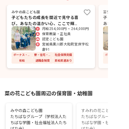
みやの森こども園
富ケ丘菜の花保
子どもたちの成長を間近で見守る喜
子どもたちの
び。あなたの温かい心、ここで輝か
あなたの温か
月給254,000円 ~ 264,000円
せませんか？
せんか？
保育教諭・正社員
認定こども園
宮城県黒川郡大和町宮床字松
倉91
ボーナス・賞与あり
寮・住宅・家賃補助あり
社会保険完備
有給
退職金制度
昇給昇進あり
菜の花こども園周辺の保育園・幼稚園
みやの森こども園
すみれの花こども園
たちばなグループ（学校法人た
たちばなグループ（学校
ちばな学園・社会福祉法人たち
ちばな学園・社会福祉法
ばな会）
ばな会）