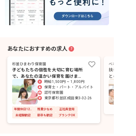
あなたにおすすめの求人
7
杉並ひまわり保育園
ベネッセ杉並和
子どもたちの個性を大切に育む場所
扶養控除を守
で、あなたの温かい保育を届けませ
との時間を優
時給1,500円 ~ 1,800円
んか？
保育士・パート・アルバイト
認可保育園
東京都杉並区成田東3-32-26
年間休日120日以上
残業少なめ
正社員登用
未経験歓迎
新卒も歓迎
ブランクOK