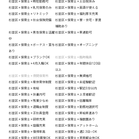
杉並区 × 保育士 × 時短勤務可
杉並区 × 保育士 × 土日祝休み
杉並区 × 保育士 × 乳児保育のみ
杉並区 × 保育士 × 英語が使える
杉並区 × 保育士 × リトミック
杉並区 × 保育士 × 福利厚生充実
杉並区 × 保育士 × 社会保険完備
杉並区 × 保育士 × 寮・住宅・家賃
補助あり
杉並区 × 保育士 × 男性保育士活躍
杉並区 × 保育士 × 車通勤可
中
杉並区 × 保育士 × ボーナス・賞与
杉並区 × 保育士 × オープニング
あり
杉並区 × 保育士 × ブランクOK
杉並区 × 保育士 × 臨時職員
杉並区 × 保育士 × 4月入職OK
杉並区 × 保育士 × 年間休日120日
以上
杉並区 × 保育士 × 夜間保育所
杉並区 × 保育士 × 無資格可
杉並区 × 保育士 × 産休育休制度
杉並区 × 保育士 × 未経験歓迎
杉並区 × 保育士 × 有給
杉並区 × 保育士 × 駅近5分以内
杉並区 × 保育士 × 扶養内可
杉並区 × 保育士 × 上京者歓迎
杉並区 × 保育士 × 残業少なめ
杉並区 × 保育士 × 低離職率
杉並区 × 保育士 × 退職金制度
杉並区 × 保育士 × 勤務地選択可
杉並区 × 保育士 × 正社員登用
杉並区 × 保育士 × 昇給昇進あり
杉並区 × 保育士 × 研修充実
杉並区 × 保育士 × 複数園あり
杉並区 × 保育士 × 設備充実
杉並区 × 保育士 × アットホーム
杉並区 × 保育士 × 復帰率高
杉並区 × 保育士 × 週2.3日~OK
杉並区 × 保育士 × WEB面接OK
杉並区 × 保育士 × 家庭都合休OK