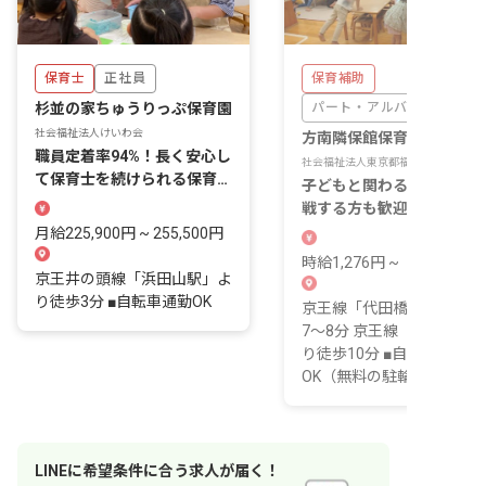
保育士
正社員
保育補助
杉並の家ちゅうりっぷ保育園
パート・アルバイト
社会福祉法人けいわ会
方南隣保館保育園
職員定着率94%！長く安心し
社会福祉法人東京都福祉事業協会
て保育士を続けられる保育園
子どもと関わるお仕事に初
で働きませんか？
戦する方も歓迎！広い園庭
のびのびと保育補助♪
月給225,900円 ~ 255,500円
時給1,276円 ~
京王井の頭線「浜田山駅」よ
り徒歩3分 ■自転車通勤OK
京王線「代田橋駅」より徒
7～8分 京王線「笹塚駅」
り徒歩10分 ■自転車通勤
OK（無料の駐輪場...
LINE
に
希望条件
に合う求人が届く！