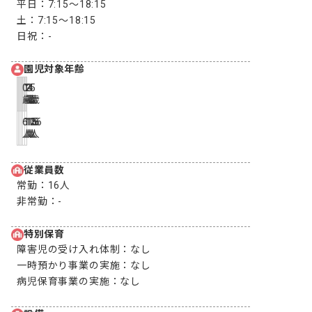
平日：
7:15〜18:15
土：
7:15〜18:15
日祝：
-
園児対象年齢
0
1
2
3
4
5
歳
歳
歳
歳
歳
歳
6
12
15
15
16
16
人
人
人
人
人
人
従業員数
常勤：
16人
非常勤：
-
特別保育
障害児の受け入れ体制：
なし
一時預かり事業の実施：
なし
病児保育事業の実施：
なし