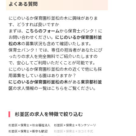
よくある質問
にじのいるか保育園杉並松の木に興味がありま
す、どうすれば良いですか
まずは、
こちらのフォーム
から保育士バンク！に
お問い合わせください。
にじのいるか保育園杉並
松の木
の募集状況も含めて確認いたします。
保育士バンク！では、専任の担当者があなたにぴ
ったりの求人を完全無料でご紹介いたしますの
で、安心してご利用いただくことが可能です。
にじのいるか保育園杉並松の木の近くで他にも採
用募集をしている園はありますか？
にじのいるか保育園杉並松の木
がある
東京都杉並
区
の求人情報の一覧はこちら
をご覧ください。
杉並区の求人を特徴で絞り込む
杉並区 × 保育士 × 社会福祉法人
杉並区 × 保育士 × モンテソーリ
杉並区 × 保育士 × 新卒も歓迎
杉並区 × 保育士 × ヨコミネ式