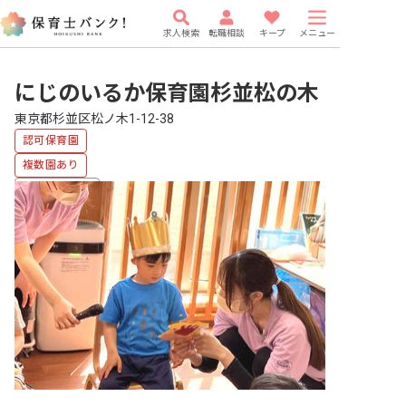
求人検索
転職相談
キープ
メニュー
にじのいるか保育園杉並松の木
東京都杉並区松ノ木1-12-38
認可保育園
複数園あり
福利厚生充実
有給
研修充実
WEB面接OK