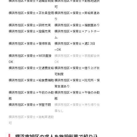
横浜市旭区 × 保育士 × 退職金制度
横浜市旭区 × 保育士 × 勤務地選択
可
横浜市旭区 × 保育士 × 正社員登用
横浜市旭区 × 保育士 × 昇給昇進あ
り
横浜市旭区 × 保育士 × 研修充実
横浜市旭区 × 保育士 × 複数園あり
横浜市旭区 × 保育士 × 設備充実
横浜市旭区 × 保育士 × アットホー
ム
横浜市旭区 × 保育士 × 復帰率高
横浜市旭区 × 保育士 × 週2.3日
~OK
横浜市旭区 × 保育士 × WEB面接
横浜市旭区 × 保育士 × 家庭都合休
OK
OK
横浜市旭区 × 保育士 × 交通費支給
横浜市旭区 × 保育士 × 借り上げ社
宅制度
横浜市旭区 × 保育士 × 給食費補助
横浜市旭区 × 保育士 × 託児所・保
育支援あり
横浜市旭区 × 保育士 × 午前のみ勤
横浜市旭区 × 保育士 × 午後のみ勤
務
務
横浜市旭区 × 保育士 × 学歴不問
横浜市旭区 × 保育士 × 持ち帰り仕
事なし
横浜市旭区 × 保育士 × 自転車通勤
可
横浜市旭区の求人を施設形態で絞り込