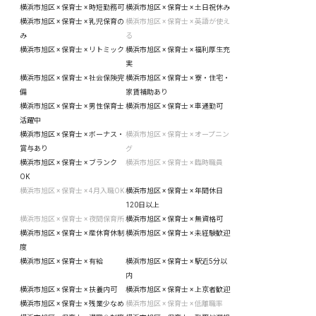
横浜市旭区 × 保育士 × 時短勤務可
横浜市旭区 × 保育士 × 土日祝休み
横浜市旭区 × 保育士 × 乳児保育の
横浜市旭区 × 保育士 × 英語が使え
み
る
横浜市旭区 × 保育士 × リトミック
横浜市旭区 × 保育士 × 福利厚生充
実
横浜市旭区 × 保育士 × 社会保険完
横浜市旭区 × 保育士 × 寮・住宅・
備
家賃補助あり
横浜市旭区 × 保育士 × 男性保育士
横浜市旭区 × 保育士 × 車通勤可
活躍中
横浜市旭区 × 保育士 × ボーナス・
横浜市旭区 × 保育士 × オープニン
賞与あり
グ
横浜市旭区 × 保育士 × ブランク
横浜市旭区 × 保育士 × 臨時職員
OK
横浜市旭区 × 保育士 × 4月入職OK
横浜市旭区 × 保育士 × 年間休日
120日以上
横浜市旭区 × 保育士 × 夜間保育所
横浜市旭区 × 保育士 × 無資格可
横浜市旭区 × 保育士 × 産休育休制
横浜市旭区 × 保育士 × 未経験歓迎
度
横浜市旭区 × 保育士 × 有給
横浜市旭区 × 保育士 × 駅近5分以
内
横浜市旭区 × 保育士 × 扶養内可
横浜市旭区 × 保育士 × 上京者歓迎
横浜市旭区 × 保育士 × 残業少なめ
横浜市旭区 × 保育士 × 低離職率