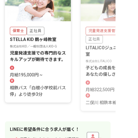
保育士
正社員
児童発達支援管理責任者
STELLA KID 鶴ヶ峰教室
正社員
株式会社KID／一般社団法人KID-G
LITALICOジュニア 二俣川
児童発達支援での専門的なス
室
キルアップが期待できます。
株式会社LITALICO
子どもの成長を支える喜び
あなたの優しさが未来を拓
月給195,000円 ~
相鉄バス「白根小学校前バス
月給322,500円 ~ 435,000
停」より徒歩3分
二俣川 相鉄本線 4 分
LINE
に
希望条件
に合う求人が届く！