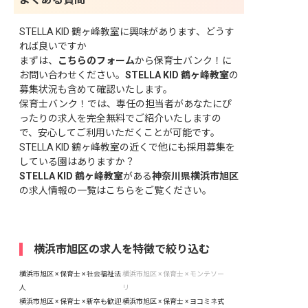
STELLA KID 鶴ヶ峰教室に興味があります、どうす
れば良いですか
まずは、
こちらのフォーム
から保育士バンク！に
お問い合わせください。
STELLA KID 鶴ヶ峰教室
の
募集状況も含めて確認いたします。
保育士バンク！では、専任の担当者があなたにぴ
ったりの求人を完全無料でご紹介いたしますの
で、安心してご利用いただくことが可能です。
STELLA KID 鶴ヶ峰教室の近くで他にも採用募集を
している園はありますか？
STELLA KID 鶴ヶ峰教室
がある
神奈川県横浜市旭区
の求人情報の一覧はこちら
をご覧ください。
横浜市旭区の求人を特徴で絞り込む
横浜市旭区 × 保育士 × 社会福祉法
横浜市旭区 × 保育士 × モンテソー
人
リ
横浜市旭区 × 保育士 × 新卒も歓迎
横浜市旭区 × 保育士 × ヨコミネ式