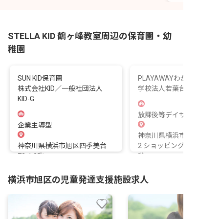
STELLA KID 鶴ヶ峰教室周辺の保育園・幼
稚園
SUN KID保育園
PLAYAWAYわかばだい
株式会社KID／一般社団法人
学校法人若葉台学院
KID-G
放課後等デイサービス
企業主導型
神奈川県横浜市旭区若葉台3
神奈川県横浜市旭区四季美台
2 ショッピングタウンわか
72-1 2階
階
横浜市旭区の児童発達支援施設求人