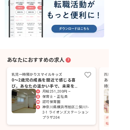
あなたにおすすめの求人
7
乳児一時預かりスマイルキッズ
西川島保育園
0～2歳児の成長を間近で感じる喜
あなたの成長
び。あなたの温かい手で、未来を育
待遇あり！長
月給251,200円 ~
みませんか？
保育士・正社員
認可保育園
神奈川県横浜市旭区二俣川1-
2-1 ライオンズステーション
プラザ204
社会保険完備