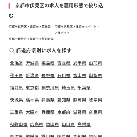
京都市伏見区の求人を雇用形態で絞り込
む
京都市伏見区 × 保育士 × 正社員
京都市伏見区 × 保育士 × パート・
アルバイト
京都市伏見区 × 保育士 × 契約社員
都道府県別に求人を探す
北海道
宮城県
福島県
青森県
岩手県
山形県
秋田県
新潟県
長野県
石川県
富山県
山梨県
福井県
東京都
神奈川県
埼玉県
千葉県
茨城県
栃木県
群馬県
愛知県
静岡県
岐阜県
三重県
大阪府
兵庫県
京都府
滋賀県
奈良県
和歌山県
広島県
岡山県
山口県
島根県
鳥取県
愛媛県
香川県
徳島県
高知県
福岡県