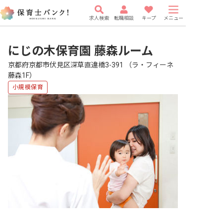
求人検索
転職相談
キープ
メニュー
にじの木保育園 藤森ルーム
京都府京都市伏見区深草直違橋3-391 （ラ・フィーネ
藤森1F）
小規模保育