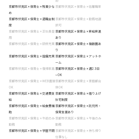
迎
京都市伏見区 × 保育士 × 残業少な
京都市伏見区 × 保育士 × 低離職率
め
京都市伏見区 × 保育士 × 退職金制
京都市伏見区 × 保育士 × 勤務地選
度
択可
京都市伏見区 × 保育士 × 正社員登
京都市伏見区 × 保育士 × 昇給昇進
用
あり
京都市伏見区 × 保育士 × 研修充実
京都市伏見区 × 保育士 × 複数園あ
り
京都市伏見区 × 保育士 × 設備充実
京都市伏見区 × 保育士 × アットホ
ーム
京都市伏見区 × 保育士 × 復帰率高
京都市伏見区 × 保育士 × 週2.3日
~OK
京都市伏見区 × 保育士 × WEB面接
京都市伏見区 × 保育士 × 家庭都合
OK
休OK
京都市伏見区 × 保育士 × 交通費支
京都市伏見区 × 保育士 × 借り上げ
給
社宅制度
京都市伏見区 × 保育士 × 給食費補
京都市伏見区 × 保育士 × 託児所・
助
保育支援あり
京都市伏見区 × 保育士 × 午前のみ
京都市伏見区 × 保育士 × 午後のみ
勤務
勤務
京都市伏見区 × 保育士 × 学歴不問
京都市伏見区 × 保育士 × 持ち帰り
仕事なし