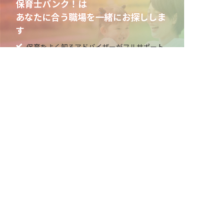
保育士バンク！は
あなたに合う職場を一緒にお探ししま
す
保育をよく知るアドバイザーがフルサポート
非公開求人やここだけの保育園情報が充実
累計40万人以上が利用した信頼実績
適正な有料職業紹介事業者として
厚生労働省の認定取得
最新情報をゲット
LINE友だち追加
毎日工作アイデア配信！
メニュー