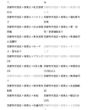
可
み
京都市伏見区 × 保育士 × 乳児保育
京都市伏見区 × 保育士 × 英語が使
のみ
える
京都市伏見区 × 保育士 × リトミッ
京都市伏見区 × 保育士 × 福利厚生
ク
充実
京都市伏見区 × 保育士 × 社会保険
京都市伏見区 × 保育士 × 寮・住
完備
宅・家賃補助あり
京都市伏見区 × 保育士 × 男性保育
京都市伏見区 × 保育士 × 車通勤可
士活躍中
京都市伏見区 × 保育士 × ボーナ
京都市伏見区 × 保育士 × オープニ
ス・賞与あり
ング
京都市伏見区 × 保育士 × ブランク
京都市伏見区 × 保育士 × 臨時職員
OK
京都市伏見区 × 保育士 × 4月入職
京都市伏見区 × 保育士 × 年間休日
OK
120日以上
京都市伏見区 × 保育士 × 夜間保育
京都市伏見区 × 保育士 × 無資格可
所
京都市伏見区 × 保育士 × 産休育休
京都市伏見区 × 保育士 × 未経験歓
制度
迎
京都市伏見区 × 保育士 × 有給
京都市伏見区 × 保育士 × 駅近5分
以内
京都市伏見区 × 保育士 × 扶養内可
京都市伏見区 × 保育士 × 上京者歓