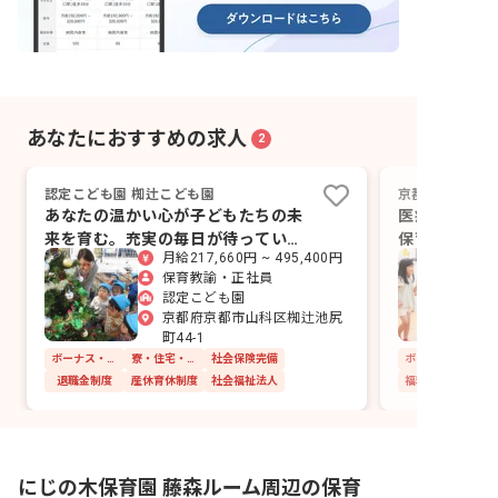
あなたにおすすめの求人
2
認定こども園 椥辻こども園
京都府立医科大
あなたの温かい心が子どもたちの未
医療の現場で
来を育む。充実の毎日が待っていま
保育士の成長
月給217,660円 ~ 495,400円
す！
保育教諭・正社員
認定こども園
京都府京都市山科区椥辻池尻
町44-1
ボーナス・賞与あり
寮・住宅・家賃補助あり
社会保険完備
退職金制度
産休育休制度
社会福祉法人
福利厚生充実
にじの木保育園 藤森ルーム周辺の保育