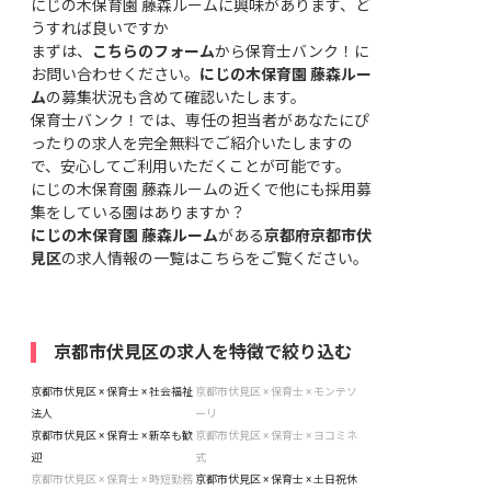
にじの木保育園 藤森ルームに興味があります、ど
うすれば良いですか
まずは、
こちらのフォーム
から保育士バンク！に
お問い合わせください。
にじの木保育園 藤森ルー
ム
の募集状況も含めて確認いたします。
保育士バンク！では、専任の担当者があなたにぴ
ったりの求人を完全無料でご紹介いたしますの
で、安心してご利用いただくことが可能です。
にじの木保育園 藤森ルームの近くで他にも採用募
集をしている園はありますか？
にじの木保育園 藤森ルーム
がある
京都府京都市伏
見区
の求人情報の一覧はこちら
をご覧ください。
京都市伏見区の求人を特徴で絞り込む
京都市伏見区 × 保育士 × 社会福祉
京都市伏見区 × 保育士 × モンテソ
法人
ーリ
京都市伏見区 × 保育士 × 新卒も歓
京都市伏見区 × 保育士 × ヨコミネ
迎
式
京都市伏見区 × 保育士 × 時短勤務
京都市伏見区 × 保育士 × 土日祝休