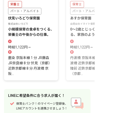
栄養士
保育士
パート・アルバイト
パート・アルバイト
伏見いろどり保育園
あすか保育園
株式会社いろどり
合同会社イネイト保育会
小規模保育の食卓をつくる、
0～2歳とじっくり向き合え
栄養士の午後からの仕事。
る、家族のような12名の園
時給1,122円 ~
時給1,122円 ~
墨染 京阪本線 1 分 JR藤森
丹波橋 京阪本線 1 分 近鉄
JR奈良線 8 分 伏見（京都）
波橋 近鉄京都線 2 分 桃山
近鉄京都線 8 分 丹波橋 京
陵前 近鉄京都線 9 分 伏見
阪...
（京都...
LINE
に
希望条件
に合う求人が届く！
保育士バンク！のマイページ登録後、
LINEアカウントを連携させましょう！