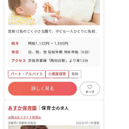
定員12名のごく小さな園で、子ども一人ひとりに名前で話しかける保育を。
給与
時給1,122円 ~ 1,500円
休日
日、祝、他 有給休暇 年末年始（6日）
アクセス
京阪京都線「西向日駅」より車12分
パート・アルバイト
小規模保育
有給
残業少なめ
車通勤可
乳児保育のみ
詳しく見る
未経験歓迎
アットホーム
週2.3日~OK
キープ
あすか保育園
｜
保育士
の求人
合同会社イネイト保育会
京都府/京都市伏見区
2026/07/09更新