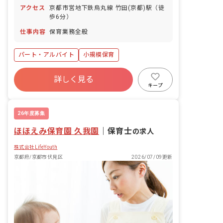
アクセス
京都市営地下鉄烏丸線 竹田(京都)駅（徒
歩6分）
仕事内容
保育業務全般
パート・アルバイト
小規模保育
詳しく見る
キープ
26年度募集
ほほえみ保育園 久我園
｜
保育士
の求人
株式会社LifeYouth
京都府/京都市伏見区
2026/07/09更新