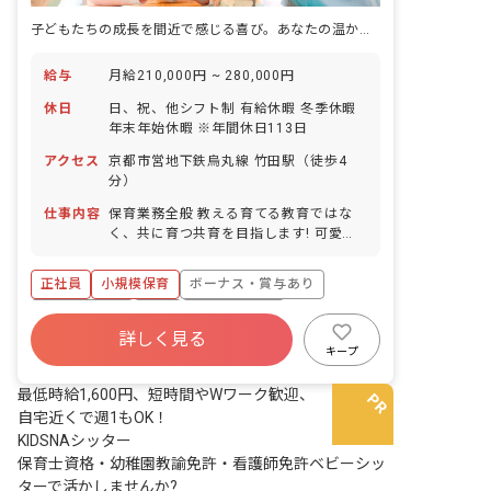
子どもたちの成長を間近で感じる喜び。あなたの温かい心で、未来を育みませんか？
給与
月給210,000円 ~ 280,000円
休日
日、祝、他シフト制 有給休暇 冬季休暇
年末年始休暇 ※年間休日113日
アクセス
京都市営地下鉄烏丸線 竹田駅（徒歩4
分）
仕事内容
保育業務全般 教える育てる教育ではな
く、共に育つ共育を目指します! 可愛い
子どもたちに囲まれながら家庭的な雰囲
気の中で、毎日楽しく働きませんか? 年
正社員
小規模保育
ボーナス・賞与あり
間行事は子どもたちと一緒に職員が楽し
める行事ばかりです。 見学からでもOK!
社会保険完備
有給
福利厚生充実
お気軽にお電話ください。 職員全員が楽
詳しく見る
昇給昇進あり
車通勤可
乳児保育のみ
しい保育園をモットーに!
キープ
駅近5分以内
最低時給1,600円、短時間やWワーク歓迎、
自宅近くで週1もOK！
KIDSNAシッター
保育士資格・幼稚園教諭免許・看護師免許ベビーシッ
ターで活かしませんか?