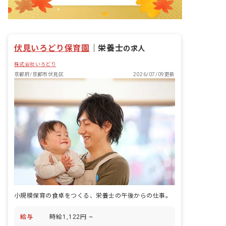
伏見いろどり保育園
｜
栄養士
の求人
株式会社いろどり
京都府/京都市伏見区
2026/07/09更新
小規模保育の食卓をつくる、栄養士の午後からの仕事。
給与
時給1,122円 ~