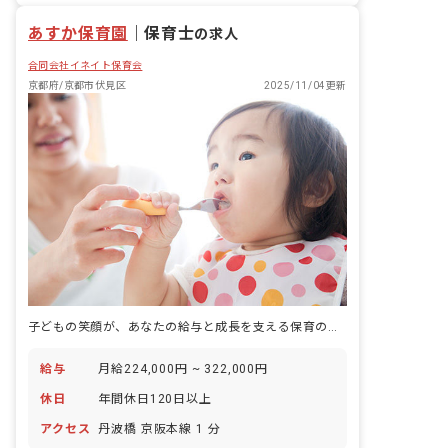
あすか保育園
｜
保育士
の求人
合同会社イネイト保育会
京都府/京都市伏見区
2025/11/04更新
子どもの笑顔が、あなたの給与と成長を支える保育の仕事
給与
月給224,000円 ~ 322,000円
休日
年間休日120日以上
アクセス
丹波橋 京阪本線 1 分