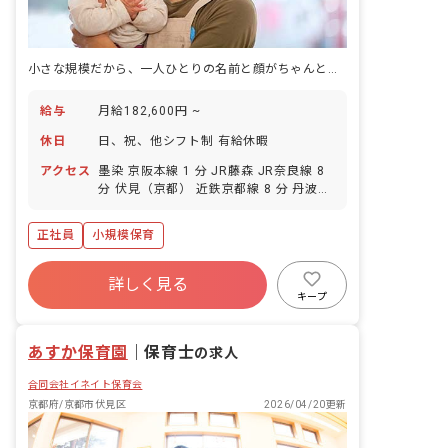
小さな規模だから、一人ひとりの名前と顔がちゃんとわかる保育がある。
給与
月給182,600円 ~
休日
日、祝、他シフト制 有給休暇
アクセス
墨染 京阪本線 1 分 JR藤森 JR奈良線 8
分 伏見（京都） 近鉄京都線 8 分 丹波橋
京阪本線 12 分 藤森 京阪本線 13 分
正社員
小規模保育
詳しく見る
キープ
あすか保育園
｜
保育士
の求人
合同会社イネイト保育会
京都府/京都市伏見区
2026/04/20更新