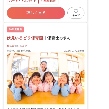
パート・アルバイト
小規模保育
詳しく見る
キープ
26年度募集
伏見いろどり保育園
｜
保育士
の求人
株式会社いろどり
京都府/京都市伏見区
2026/07/22更新