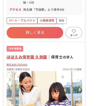
始：6日
アクセス
烏丸線「竹田駅」より徒歩4分
パート・アルバイト
小規模保育
有給
残業少なめ
昇給昇進あり
車通勤可
詳しく見る
乳児保育のみ
未経験歓迎
キープ
26年度募集
ほほえみ保育園 久我園
｜
保育士
の求人
株式会社LifeYouth
京都府/京都市伏見区
2026/02/26更新