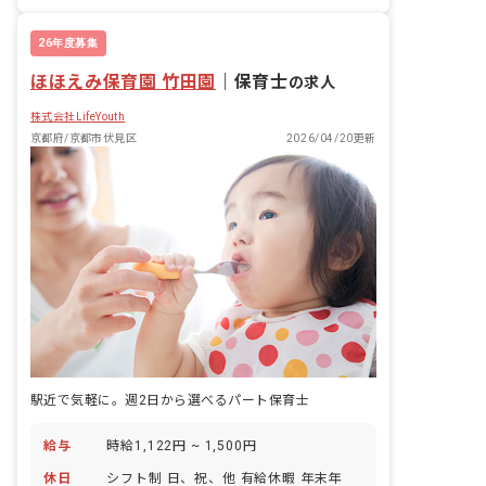
26年度募集
ほほえみ保育園 竹田園
｜
保育士
の求人
株式会社LifeYouth
京都府/京都市伏見区
2026/04/20更新
駅近で気軽に。週2日から選べるパート保育士
給与
時給1,122円 ~ 1,500円
休日
シフト制 日、祝、他 有給休暇 年末年