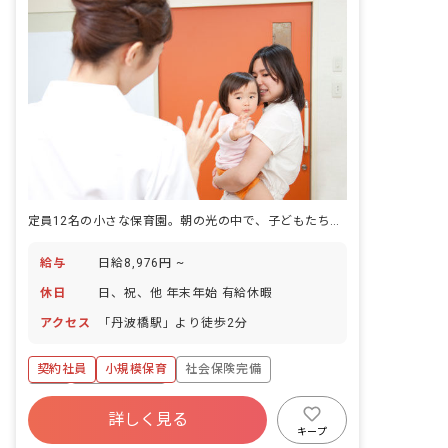
定員12名の小さな保育園。朝の光の中で、子どもたちの顔を一人ずつ覚えていく。
給与
日給8,976円 ~
休日
日、祝、他 年末年始 有給休暇
アクセス
「丹波橋駅」より徒歩2分
契約社員
小規模保育
社会保険完備
有給
乳児保育のみ
詳しく見る
キープ