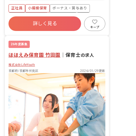
正社員
小規模保育
ボーナス・賞与あり
年間休日120日以上
社会保険完備
有給
詳しく見る
退職金制度
残業少なめ
昇給昇進あり
キープ
乳児保育のみ
26年度募集
ほほえみ保育園 竹田園
｜
保育士
の求人
株式会社LifeYouth
京都府/京都市伏見区
2026/01/29更新