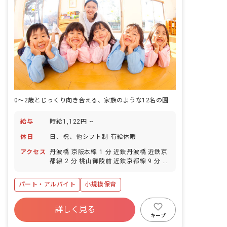
0～2歳とじっくり向き合える、家族のような12名の園
給与
時給1,122円 ~
休日
日、祝、他シフト制 有給休暇
アクセス
丹波橋 京阪本線 1 分 近鉄丹波橋 近鉄京
都線 2 分 桃山御陵前 近鉄京都線 9 分 伏
見（京都） 近鉄京都線 9 分 伏見桃山 京
阪本線 10 分
パート・アルバイト
小規模保育
詳しく見る
キープ