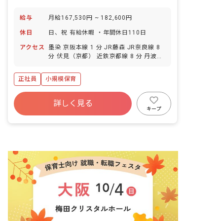
給与
月給167,530円 ~ 182,600円
休日
日、祝 有給休暇 ・年間休日110日
アクセス
墨染 京阪本線 1 分 JR藤森 JR奈良線 8
分 伏見（京都） 近鉄京都線 8 分 丹波橋
京阪本線 12 分 藤森 京阪本線 13 分
正社員
小規模保育
詳しく見る
キープ