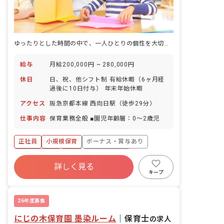
ゆったりとした時間の中で、一人ひとりの個性を大切に育む保育を始めませんか？
給与
月給200,000円 ~ 280,000円
休日
日、祝、他シフト制 有給休暇（6ヶ月経
過後に10日付与） 年末年始休暇
アクセス
阪急京都本線 西向日駅（徒歩29分）
仕事内容
保育業務全般 ■園児年齢層：0～2歳児
正社員
小規模保育
ボーナス・賞与あり
社会保険完備
有給
福利厚生充実
詳しく見る
残業少なめ
昇給昇進あり
産休育休制度
キープ
車通勤可
26年度募集
にじの木保育園 墨染ルーム
｜
保育士
の求人