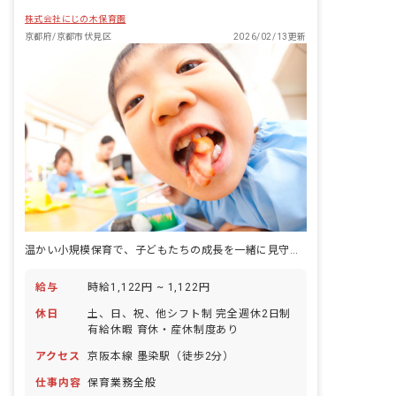
株式会社にじの木保育園
京都府/京都市伏見区
2026/02/13更新
温かい小規模保育で、子どもたちの成長を一緒に見守りませんか？あなたの笑顔が輝く場所です。
給与
時給1,122円 ~ 1,122円
休日
土、日、祝、他シフト制 完全週休2日制
有給休暇 育休・産休制度あり
アクセス
京阪本線 墨染駅（徒歩2分）
仕事内容
保育業務全般