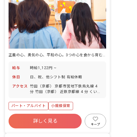
正義の心、勇気の心、平和の心。3つの心を食から育む調理師の仕事です。
給与
時給1,122円 ~
休日
日、祝、他シフト制 有給休暇
アクセス
竹田（京都） 京都市営地下鉄烏丸線 4
分 竹田（京都） 近鉄京都線 4 分 くいな
橋 京都市営地下鉄烏丸線 4 分 上鳥羽口
近鉄京都線 9 分 藤森 京阪本線 15 分
パート・アルバイト
小規模保育
詳しく見る
キープ