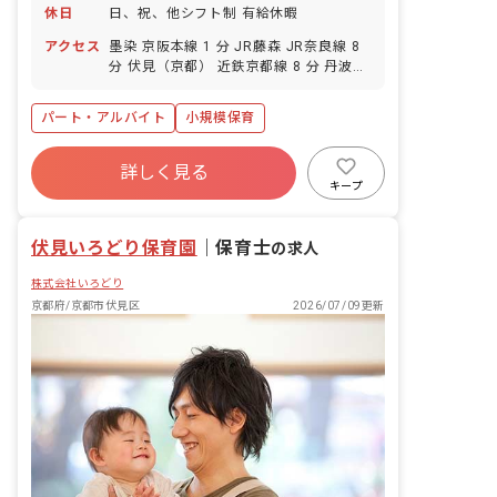
休日
日、祝、他シフト制 有給休暇
アクセス
墨染 京阪本線 1 分 JR藤森 JR奈良線 8
分 伏見（京都） 近鉄京都線 8 分 丹波橋
京阪本線 12 分 藤森 京阪本線 13 分
パート・アルバイト
小規模保育
詳しく見る
キープ
伏見いろどり保育園
｜
保育士
の求人
株式会社いろどり
京都府/京都市伏見区
2026/07/09更新