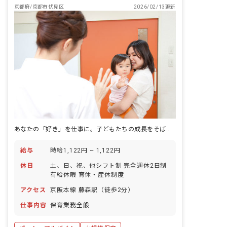
京都府/京都市伏見区
2026/02/13更新
あなたの「好き」を仕事に。子どもたちの成長をそばで見守りませんか？
給与
時給1,122円 ~ 1,122円
休日
土、日、祝、他シフト制 完全週休2日制
有給休暇 育休・産休制度
アクセス
京阪本線 藤森駅（徒歩2分）
仕事内容
保育業務全般