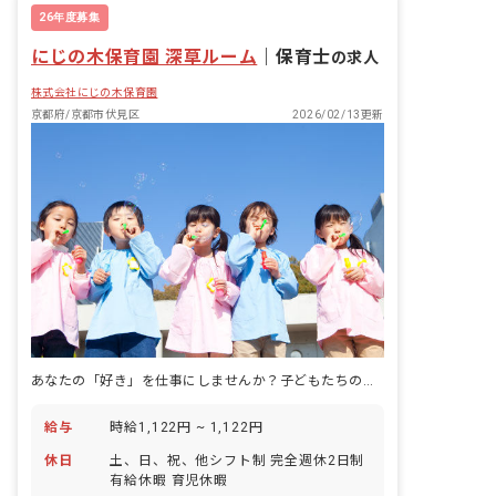
26年度募集
にじの木保育園 深草ルーム
｜
保育士
の求人
株式会社にじの木保育園
京都府/京都市伏見区
2026/02/13更新
あなたの「好き」を仕事にしませんか？子どもたちの成長を支えるやりがいをここで見つけよう！
給与
時給1,122円 ~ 1,122円
休日
土、日、祝、他シフト制 完全週休2日制
有給休暇 育児休暇