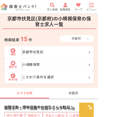
求人検索
転職相談
キープ
メニュー
京都市伏見区(京都府)の小規模保育の保
育士求人一覧
15
京都府
検索結果
件
京都市伏見区
場所
小規模保育
働き方
こだわり条件を選択
給与/他
おすすめ順
新着順
就職活動・情報収集中の学生さん大歓迎！
保育士バンク！就職・転職フェスタ in 大阪
持ち物不要
特典あり
学生さん歓迎
入退場自由