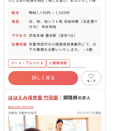
小さな命の成長を間近で感じる喜び。あなたらしい保育、ここで見つけませんか？
給与
時給1,130円 ~ 1,300円
休日
日、祝、他シフト制 有給休暇（法定通り
付与） 年末年始
アクセス
京阪本線 墨染駅（徒歩1分）
仕事内容
京都市認可の小規模保育事業所にて、以
下の業務をお願いいたします。 ・0歳児
から2歳児の保育業務 ・保護者対応 ・制
作準備 ・各種書類作成 当園は定員12名
パート・アルバイト
小規模保育
のアットホームな雰囲気の保育園です。
保育園等でのご経験がある方は優遇いた
ボーナス・賞与あり
有給
昇給昇進あり
します。 勤務は週3日程度（応相談）と
詳しく見る
乳児保育のみ
駅近5分以内
アットホーム
なります。 ■園児年齢層：0～2歳児
キープ
週2.3日~OK
交通費支給
ほほえみ保育園 竹田園
｜
調理師
の求人
株式会社LifeYouth
京都府/京都市伏見区
2026/07/09更新