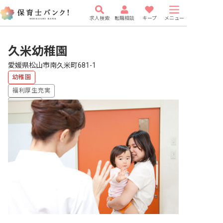
求人検索
転職相談
キープ
メニュー
久米幼稚園
愛媛県松山市南久米町681-1
幼稚園
福利厚生充実
車通勤可
有給