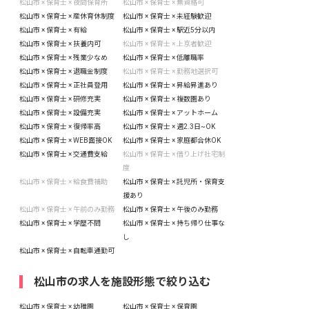
松山市 × 保育士 × 夜間保育所
松山市 × 保育士 × 無資格可
松山市 × 保育士 × 産休育休制度
松山市 × 保育士 × 未経験歓迎
松山市 × 保育士 × 有給
松山市 × 保育士 × 駅近5分以内
松山市 × 保育士 × 扶養内可
松山市 × 保育士 × 上京者歓迎
松山市 × 保育士 × 残業少なめ
松山市 × 保育士 × 低離職率
松山市 × 保育士 × 退職金制度
松山市 × 保育士 × 勤務地選択可
松山市 × 保育士 × 正社員登用
松山市 × 保育士 × 昇給昇進あり
松山市 × 保育士 × 研修充実
松山市 × 保育士 × 複数園あり
松山市 × 保育士 × 設備充実
松山市 × 保育士 × アットホーム
松山市 × 保育士 × 復帰率高
松山市 × 保育士 × 週2.3日~OK
松山市 × 保育士 × WEB面接OK
松山市 × 保育士 × 家庭都合休OK
松山市 × 保育士 × 交通費支給
松山市 × 保育士 × 借り上げ社宅制
度
松山市 × 保育士 × 給食費補助
松山市 × 保育士 × 託児所・保育支
援あり
松山市 × 保育士 × 午前のみ勤務
松山市 × 保育士 × 午後のみ勤務
松山市 × 保育士 × 学歴不問
松山市 × 保育士 × 持ち帰り仕事な
し
松山市 × 保育士 × 自転車通勤可
松山市の求人を施設形態で絞り込む
松山市 × 保育士 × 幼稚園
松山市 × 保育士 × 保育園