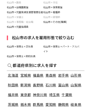
松山市 × 園長
松山市 × 主任
松山市 × 幼稚園教諭
松山市 × 保育教諭
松山市 × 児童発達支援管理責任者
松山市 × 看護師
松山市 × 栄養士
松山市 × 調理師
松山市 × 事務職・総合職
松山市 × その他(職種)
松山市 × 児童指導員
松山市の求人を雇用形態で絞り込む
松山市 × 保育士 × 正社員
松山市 × 保育士 × パート・アルバ
イト
松山市 × 保育士 × 契約社員
都道府県別に求人を探す
北海道
宮城県
福島県
青森県
岩手県
山形県
秋田県
新潟県
長野県
石川県
富山県
山梨県
福井県
東京都
神奈川県
埼玉県
千葉県
茨城県
栃木県
群馬県
愛知県
静岡県
岐阜県