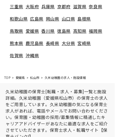
三重県
大阪府
兵庫県
京都府
滋賀県
奈良県
和歌山県
広島県
岡山県
山口県
島根県
鳥取県
愛媛県
香川県
徳島県
高知県
福岡県
熊本県
鹿児島県
長崎県
大分県
宮崎県
佐賀県
沖縄県
TOP
愛媛県
松山市
久米幼稚園の求人・施設情報
久米幼稚園の保育士[転職・求人・募集]一覧と施設
詳細。久米幼稚園（愛媛県松山市）の保育士の求人
をご用意しています。久米幼稚園の気になる保育士
求人があれば、電話やメールでお問い合わせくださ
い。保育園・幼稚園の採用/募集情報に精通したキ
ャリアアドバイザーがあなたに最適な求人をご紹介
させていただきます。保育士求人・転職サイト【保
育士バンク!】