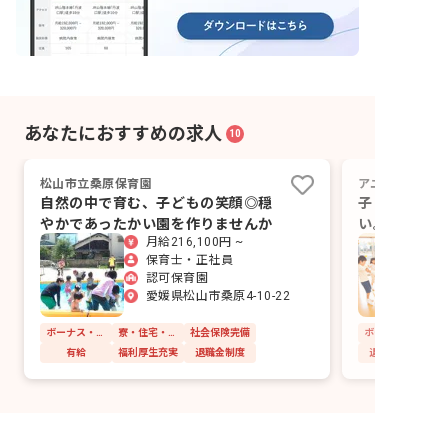
あなたにおすすめの求人
10
松山市立桑原保育園
アユーラ放課後
自然の中で育む、子どもの笑顔◎穏
子どもたちの
やかであったかい園を作りませんか
い。あなたの
月給216,100円 ~
緒に育みまし
保育士・正社員
認可保育園
愛媛県松山市桑原4-10-22
ボーナス・賞与あり
寮・住宅・家賃補助あり
社会保険完備
有給
福利厚生充実
退職金制度
退職金制度