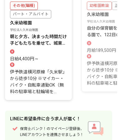
その他(職種)
幼稚園教諭
正社員
パート・アルバイト
久米幼稚園
学校法人久米幼稚園
久米幼稚園
自分の保育観を尊重してく
学校法人久米幼稚園
る園で、122日の休みを過
朝と夕方、決まった時間だけ
す
子どもたちを乗せて、城東・
城南エリアの道を走る仕事で
月給189,500円 ~ 252,500
す。
日給4,400円 ~
伊予鉄道横河原線「久米駅
から徒歩10分 ※マイカー
伊予鉄道横河原線「久米駅」
バイク・自転車通勤OK（
から徒歩10分 ※マイカー・
料の駐車場と駐輪場を...
バイク・自転車通勤OK（無
料の駐車場と駐輪場を...
LINE
に
希望条件
に合う求人が届く！
保育士バンク！のマイページ登録後、
LINEアカウントを連携させましょう！