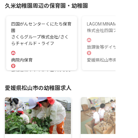
久米幼稚園周辺の保育園・幼稚園
四国がんセンターくにたち保育
LAGOM MINAMISAYA
園
株式会社四国ファシリテ
さくらグループ株式会社/さく
らチャイルド・ライフ
放課後等デイサービス
病院内保育
愛媛県松山市南斎院町乙19
愛媛県松山市南梅本甲160 SCC
コート南梅本1F
愛媛県松山市の幼稚園求人