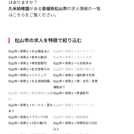
はありますか？
久米幼稚園
がある
愛媛県松山市
の求人情報の一覧
はこちら
をご覧ください。
松山市の求人を特徴で絞り込む
松山市 × 保育士 × 社会福祉法人
松山市 × 保育士 × モンテソーリ
松山市 × 保育士 × 新卒も歓迎
松山市 × 保育士 × ヨコミネ式
松山市 × 保育士 × 時短勤務可
松山市 × 保育士 × 土日祝休み
松山市 × 保育士 × 乳児保育のみ
松山市 × 保育士 × 英語が使える
松山市 × 保育士 × リトミック
松山市 × 保育士 × 福利厚生充実
松山市 × 保育士 × 社会保険完備
松山市 × 保育士 × 寮・住宅・家賃
補助あり
松山市 × 保育士 × 男性保育士活躍
松山市 × 保育士 × 車通勤可
中
松山市 × 保育士 × ボーナス・賞与
松山市 × 保育士 × オープニング
あり
松山市 × 保育士 × ブランクOK
松山市 × 保育士 × 臨時職員
松山市 × 保育士 × 4月入職OK
松山市 × 保育士 × 年間休日120日
以上