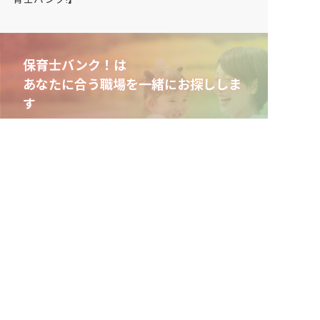
保育士バンク！は
あなたに合う職場を一緒にお探ししま
す
保育をよく知るアドバイザーがフルサポート
非公開求人やここだけの保育園情報が充実
累計40万人以上が利用した信頼実績
適正な有料職業紹介事業者として
厚生労働省の認定取得
最新情報をゲット
LINE友だち追加
毎日工作アイデア配信！