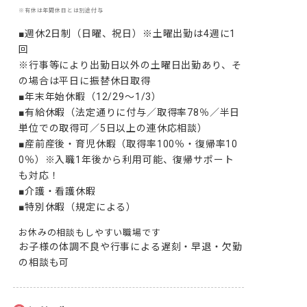
※有休は年間休日とは別途付与
■週休2日制（日曜、祝日）※土曜出勤は4週に1
回

※行事等により出勤日以外の土曜日出勤あり、そ
の場合は平日に振替休日取得

■年末年始休暇（12/29～1/3）

■有給休暇（法定通りに付与／取得率78％／半日
単位での取得可／5日以上の連休応相談）

■産前産後・育児休暇（取得率100％・復帰率10
0％）※入職1年後から利用可能、復帰サポート
も対応！

■介護・看護休暇

■特別休暇（規定による）
お休みの相談もしやすい職場です
お子様の体調不良や行事による遅刻・早退・欠勤
の相談も可