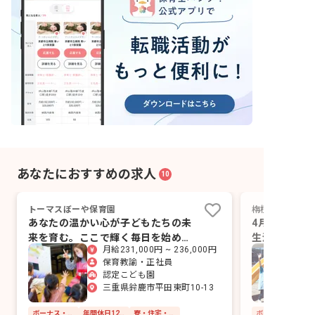
あなたにおすすめの求人
10
トーマスぼーや保育園
栴檀保育園
あなたの温かい心が子どもたちの未
4月入職・4
来を育む。ここで輝く毎日を始めま
生活のスター
月給231,000円 ~ 236,000円
せんか？
り
保育教諭・正社員
認定こども園
三重県鈴鹿市平田東町10-13
ボーナス・賞与あり
年間休日120日以上
寮・住宅・家賃補助あり