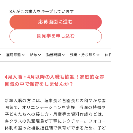
8人がこの求人をキープしています
応募画面に進む
園見学を申し込む
雇用形態
給与
勤務時間
残業・持ち帰り
休日・休暇
4月入職・4月以降の入職も歓迎！家庭的な雰
囲気の中で保育をしませんか？
新卒入職の方には、理事長と各園長との和やかな雰
囲気で、オリエンテーションを実施。当園の特徴や
子どもたちへの接し方・月案等の資料作成などは、
各クラスの先輩職員が丁寧にレクチャー。フォロー
体制の整った複数担任制で保育ができるため、子ど