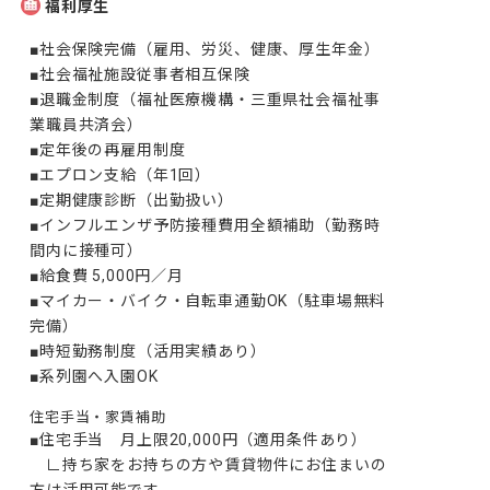
福利厚生
■社会保険完備（雇用、労災、健康、厚生年金）

■社会福祉施設従事者相互保険

■退職金制度（福祉医療機構・三重県社会福祉事
業職員共済会）

■定年後の再雇用制度

■エプロン支給（年1回）

■定期健康診断（出勤扱い）

■インフルエンザ予防接種費用全額補助（勤務時
間内に接種可）

■給食費 5,000円／月

■マイカー・バイク・自転車通勤OK（駐車場無料
完備）

■時短勤務制度（活用実績あり）

■系列園へ入園OK
住宅手当・家賃補助
■住宅手当　月上限20,000円（適用条件あり）

　∟持ち家をお持ちの方や賃貸物件にお住まいの