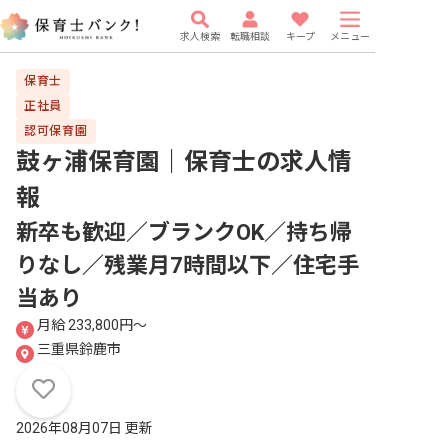
求人検索
転職相談
キープ
メニュー
保育士
正社員
認可保育園
鼓ヶ浦保育園｜保育士
の求人情
報
新卒も歓迎／ブランクOK／持ち帰
りなし／残業月7時間以下／住宅手
当あり
月給 233,800円〜
三重県鈴鹿市
2026年08月07日 更新