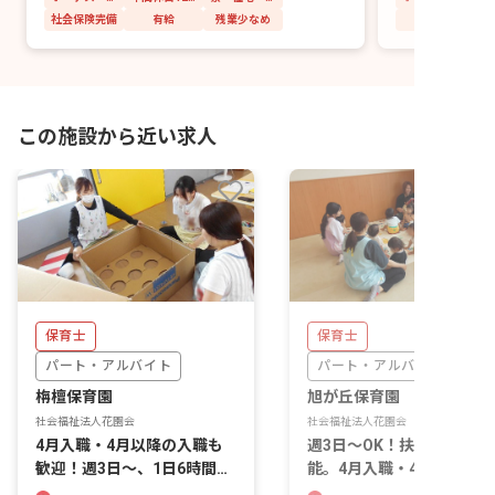
社会保険完備
有給
残業少なめ
この施設から近い求人
保育士
保育士
パート・アルバイト
パート・アルバイト
栴檀保育園
旭が丘保育園
社会福祉法人花園会
社会福祉法人花園会
4月入職・4月以降の入職も
週3日～OK！扶養内勤務可
歓迎！週3日～、1日6時間～
能。4月入職・4月以降の入
勤務OKです
職も歓迎