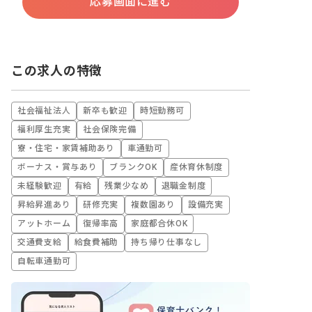
応募画面に進む
この求人の特徴
社会福祉法人
新卒も歓迎
時短勤務可
福利厚生充実
社会保険完備
寮・住宅・家賃補助あり
車通勤可
ボーナス・賞与あり
ブランクOK
産休育休制度
未経験歓迎
有給
残業少なめ
退職金制度
昇給昇進あり
研修充実
複数園あり
設備充実
アットホーム
復帰率高
家庭都合休OK
交通費支給
給食費補助
持ち帰り仕事なし
自転車通勤可