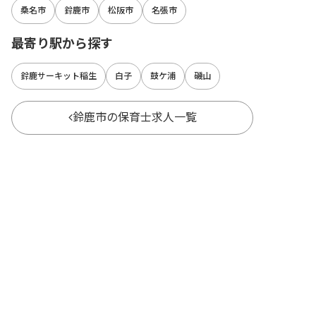
桑名市
鈴鹿市
松阪市
名張市
最寄り駅から探す
鈴鹿サーキット稲生
白子
鼓ケ浦
磯山
鈴鹿市の保育士求人一覧
都道府県別に保育士求人を探す
北海道
宮城県
福島県
青森県
岩手県
山形県
秋田県
東京都
神奈川県
埼玉県
千葉県
茨城県
栃木県
群馬県
新潟県
長野県
石川県
富山県
山梨県
福井県
愛知県
静岡県
岐阜県
三重県