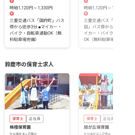
時給1,120円 ~ 1,330円
時給1,120円 ~ 1,330円
三重交通バス「国府町」バス
三重交通バス「東旭が丘三
停から徒歩3分 ■マイカー・
目」バス停から徒歩3分 ■
バイク・自転車通勤OK（無
イカー・バイク・自転車通
料駐車場完備）
OK（無料駐車場完...
鈴鹿市の保育士求人
保育士
正社員
保育士
正社員
栴檀保育園
旭が丘保育園
社会福祉法人花園会
社会福祉法人花園会