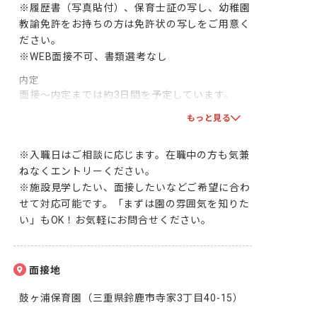
※履歴書（写真貼付）、保育士証の写し、幼稚園
教諭免許をお持ちの方は免許状の写しをご用意く
ださい。

※WEB面接不可、書類選考なし
内定
面接～内定までは約3日間を予定しています。

双方で合意となりましたら、採用となります！一
もっと見る
緒に頑張りましょう！
※入職日はご相談に応じます。在職中の方も気兼
ねなくエントリーください。

※施設見学したい、面接したいなどご希望に合わ
せて対応可能です。「まずは園の雰囲気を知りた
い」もOK！お気軽にお問合せください。
面接地
鼓ヶ浦保育園（三重県鈴鹿市寺家3丁目40-15）