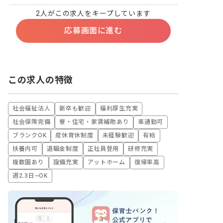
2人がこの求人をキープしています
応募画面に進む
この求人の特徴
社会福祉法人
新卒も歓迎
福利厚生充実
社会保険完備
寮・住宅・家賃補助あり
車通勤可
ブランクOK
産休育休制度
未経験歓迎
有給
扶養内可
退職金制度
正社員登用
研修充実
複数園あり
設備充実
アットホーム
復帰率高
週2.3日~OK