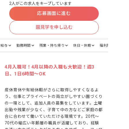
2人がこの求人をキープしています
応募画面に進む
園見学を申し込む
給与
勤務時間
残業・持ち帰り
休日・休暇
福利厚生
4月入職可！4月以降の入職も大歓迎！週3
日、1日6時間～OK
産休育休や有給休暇がさらに取得しやすくなるよ
う、仕事とプライベートの両立がしやすい園づくり
の一環として、追加人員の募集をしています。土曜
出勤や残業が少なく、子育て中の方などご家庭の都
合に合わせて働いていただける環境です。20代～
70代の幅広い年齢層の職員が活躍しており、経験