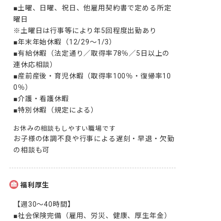
■土曜、日曜、祝日、他雇用契約書で定める所定
曜日

※土曜日は行事等により年5回程度出勤あり

■年末年始休暇（12/29～1/3）

■有給休暇（法定通り／取得率78％／5日以上の
連休応相談）

■産前産後・育児休暇（取得率100％・復帰率10
0％）

■介護・看護休暇

■特別休暇（規定による）
お休みの相談もしやすい職場です
お子様の体調不良や行事による遅刻・早退・欠勤
の相談も可
福利厚生
【週30～40時間】

■社会保険完備（雇用、労災、健康、厚生年金）
