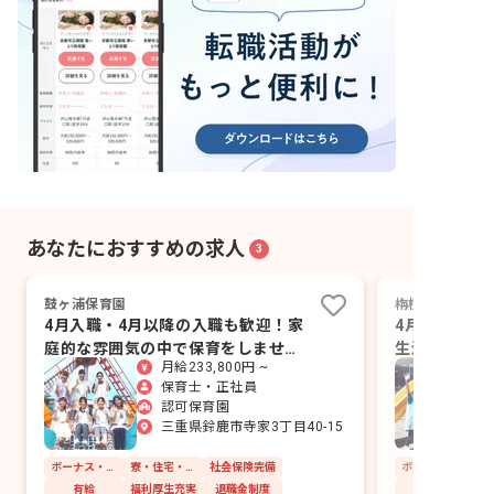
あなたにおすすめの求人
3
鼓ヶ浦保育園
栴檀保育園
4月入職・4月以降の入職も歓迎！家
4月入職・4
庭的な雰囲気の中で保育をしません
生活のスター
月給233,800円 ~
か？
り
保育士・正社員
認可保育園
三重県鈴鹿市寺家3丁目40-15
ボーナス・賞与あり
寮・住宅・家賃補助あり
社会保険完備
有給
福利厚生充実
退職金制度