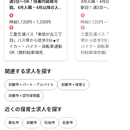
週3日～OK！扶養内勤務可
4月入職・4月以降の入職も
能。4月入職・4月以降の入
歓迎！週3日～、1日6時間
職も歓迎
勤務OKです
時給1,120円 ~ 1,330円
時給1,120円 ~ 1,330円
三重交通バス「東旭が丘三丁
三重交通バス「国府町」バ
目」バス停から徒歩3分 ■マ
停から徒歩3分 ■マイカー
イカー・バイク・自転車通勤
バイク・自転車通勤OK（
OK（無料駐車場完...
料駐車場完備）
関連する求人を探す
鈴鹿市 × パート・アルバイト
鈴鹿市 × 保育士
鈴鹿市 × 認可保育園
近くの保育士求人を探す
桑名市
鈴鹿市
松阪市
名張市