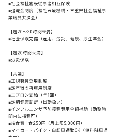
■社会福祉施設従事者相互保険

■退職金制度（福祉医療機構・三重県社会福祉事
業職員共済会）

【週20～30時間未満】

■社会保険完備（雇用、労災、健康、厚生年金）

【週20時間未満】

■労災保険

【共通】

■正規職員登用制度

■定年後の再雇用制度

■エプロン支給（年1回）

■定期健康診断（出勤扱い）

■インフルエンザ予防接種費用全額補助（勤務時
間内に接種可）

■給食費 1食250円（月上限5,000円）

■マイカー・バイク・自転車通勤OK（無料駐車場