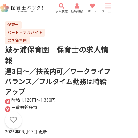
求人検索
転職相談
キープ
メニュー
保育士
パート・アルバイト
認可保育園
鼓ヶ浦保育園｜保育士
の求人情
報
週3日～／扶養内可／ワークライフ
バランス／フルタイム勤務は時給
アップ
時給 1,120円〜1,330円
三重県鈴鹿市
2026年08月07日 更新