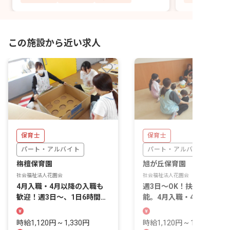
この施設から近い求人
保育士
保育士
パート・アルバイト
パート・アルバイト
栴檀保育園
旭が丘保育園
社会福祉法人花園会
社会福祉法人花園会
4月入職・4月以降の入職も
週3日～OK！扶養内勤務可
歓迎！週3日～、1日6時間～
能。4月入職・4月以降の入
勤務OKです
職も歓迎
時給1,120円 ~ 1,330円
時給1,120円 ~ 1,330円