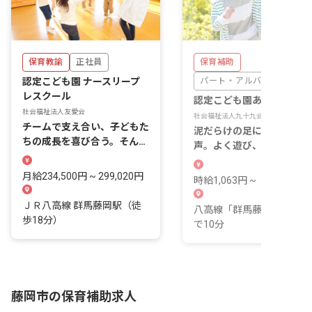
保育教諭
正社員
保育補助
認定こども園 ナースリープ
パート・アルバイト
レスクール
認定こども園あかねこども
社会福祉法人友愛会
社会福祉法人九十九会
チームで支え合い、子どもた
泥だらけの足に、弾ける笑
ちの成長を喜び合う。そんな
声。よく遊び、よく生きる
毎日を始めませんか？
日を大切にする認定こども
です。
月給234,500円 ~ 299,020円
時給1,063円 ~
ＪＲ八高線 群馬藤岡駅（徒
八高線「群馬藤岡駅」より
歩18分）
で10分
藤岡市の保育補助求人