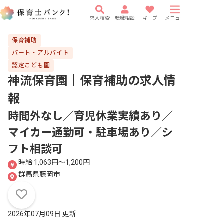
求人検索
転職相談
キープ
メニュー
保育補助
パート・アルバイト
認定こども園
神流保育園｜保育補助
の求人情
報
時間外なし／育児休業実績あり／
マイカー通勤可・駐車場あり／シ
フト相談可
時給 1,063円〜1,200円
群馬県藤岡市
2026年07月09日 更新