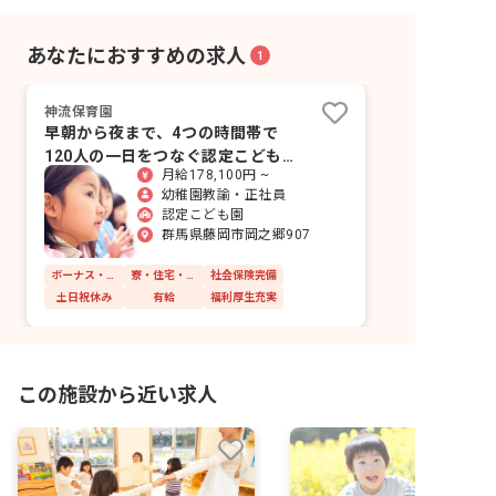
あなたにおすすめの求人
1
神流保育園
早朝から夜まで、4つの時間帯で
120人の一日をつなぐ認定こども園
月給178,100円 ~
です。
幼稚園教諭・正社員
認定こども園
群馬県藤岡市岡之郷907
ボーナス・賞与あり
寮・住宅・家賃補助あり
社会保険完備
土日祝休み
有給
福利厚生充実
この施設から近い求人