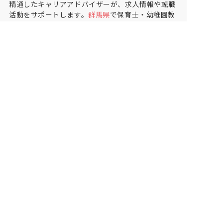
精通したキャリアアドバイザーが、求人情報や転職
活動をサポートします。
群馬県
で保育士・幼稚園教
諭の求人をお探しの方にピッタリです。認定こども
園や
藤岡市
で気になる保育士の求人があれば、電話
やメールでお問い合わせください。保育士の求人・
転職なら【保育士バンク!】
保育士バンク！は
あなたに合う職場を一緒にお探ししま
す
保育をよく知るアドバイザーがフルサポート
非公開求人やここだけの保育園情報が充実
累計40万人以上が利用した信頼実績
適正な有料職業紹介事業者として
厚生労働省の認定取得