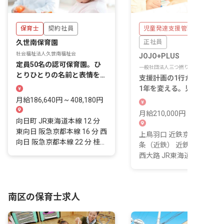
保育士
契約社員
児童発達支援管理責任者
久世南保育園
正社員
社会福祉法人久世南福祉会
JOJO+PLUS
定員50名の認可保育園。ひ
一般社団法人三つ撚り
とりひとりの名前と表情を覚
支援計画の1行が、子ども
えられる距離で保育ができま
1年を変える。児発管とし
す。
力を発揮できる場所。
月給186,640円 ~ 408,180円
月給210,000円 ~ 230,000
向日町 JR東海道本線 12 分
東向日 阪急京都本線 16 分 西
上鳥羽口 近鉄京都線 15 分
向日 阪急京都本線 22 分 桂...
条（近鉄） 近鉄京都線 17 
西大路 JR東海道本線 20 分..
南区の保育士求人