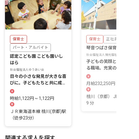
保育士
保育士
正社員
パート・アルバイト
琴音つばさ保育園
社会福祉法人博光福祉会
認定こども園 こども園いし
子どもの笑顔と共に成長で
はら
る職場。充実の手当で、あ
社会福祉法人ゆうあい会
たの頑張りに応えます
日々の小さな発見が大きな喜
びに。子どもたちと共に成長
月給232,250円 ~ 281,750
できる毎日を送りませんか？
桂川（京都） JR東海道本
時給1,122円 ~ 1,122円
9 分
ＪＲ東海道本線 桂川(京都)駅
（徒歩23分）
関連する求人を探す