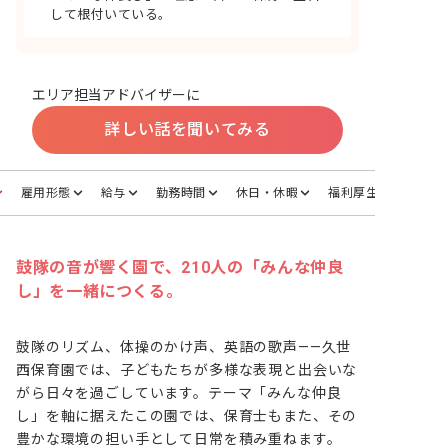
して根付いている。
エリア担当アドバイザーに
詳しい話を聞いてみる
雇用形態
給与
勤務時間
休日・休暇
福利厚生
鼓隊の音が響く園で、210人の「みんな仲良
し」を一緒につくる。
鼓隊のリズム、体操のかけ声、英語の歌声——久世
西保育園では、子どもたちが多様な表現と出会いな
がら日々を過ごしています。テーマ「みんな仲良
し」を軸に据えたこの園では、保育士もまた、その
豊かな環境の担い手として日常を積み重ねます。
