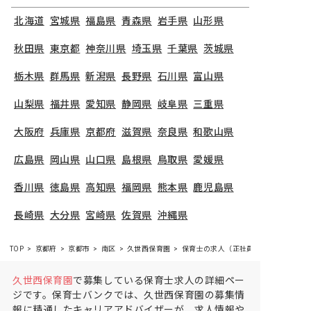
北海道
宮城県
福島県
青森県
岩手県
山形県
秋田県
東京都
神奈川県
埼玉県
千葉県
茨城県
栃木県
群馬県
新潟県
長野県
石川県
富山県
山梨県
福井県
愛知県
静岡県
岐阜県
三重県
大阪府
兵庫県
京都府
滋賀県
奈良県
和歌山県
広島県
岡山県
山口県
島根県
鳥取県
愛媛県
香川県
徳島県
高知県
福岡県
熊本県
鹿児島県
長崎県
大分県
宮崎県
佐賀県
沖縄県
TOP
京都府
京都市
南区
久世西保育園
保育士の求人（正社員）
久世西保育園
で募集している保育士求人の詳細ペー
ジです。保育士バンクでは、久世西保育園の募集情
報に精通したキャリアアドバイザーが、求人情報や