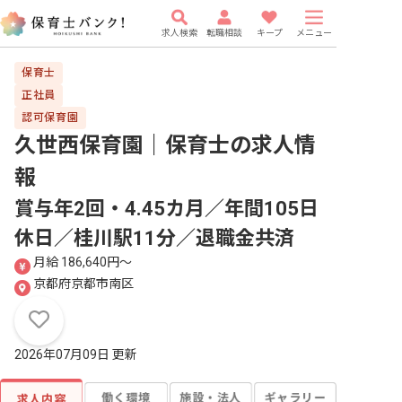
求人検索
転職相談
キープ
メニュー
保育士
正社員
認可保育園
久世西保育園｜保育士
の求人情
報
賞与年2回・4.45カ月／年間105日
休日／桂川駅11分／退職金共済
月給 186,640円〜
京都府京都市南区
2026年07月09日 更新
働く環境
施設・法人
ギャラリー
求人内容