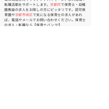
転職活動をサポートします。
京都府
で保育士・幼稚
園教諭の求人をお探しの方にピッタリです。認可保
育園や
京都市南区
で気になる保育士の求人があれ
ば、電話やメールでお問い合わせください。保育士
の求人・転職なら【保育士バンク!】
保育士バンク！は
あなたに合う職場を一緒にお探ししま
す
保育をよく知るアドバイザーがフルサポート
非公開求人やここだけの保育園情報が充実
累計40万人以上が利用した信頼実績
適正な有料職業紹介事業者として
厚生労働省の認定取得