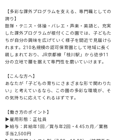
【多彩な課外プログラムを支える、専門職としての
誇り】

鼓隊・テニス・体操・バレエ・声楽・英語と、充実
した課外プログラムが根付くこの園では、子どもた
ちが自分の興味を広げていく様子を間近で見届けら
れます。210名規模の認可保育園として地域に長く
親しまれており、JR京都線「桂川駅」から徒歩11
分の立地で腰を据えて専門性を磨いていけます。

【こんな方へ】

あなたが「子どもの育ちにさまざまな形で関わりた
い」と考えているなら、この園の多彩な環境が、そ
の気持ちに応えてくれるはずです。

【働き方のポイント】

▶雇用形態：正社員

▶給与：昇給年1回／賞与年2回・4.45カ月／業務
手当2,500円
