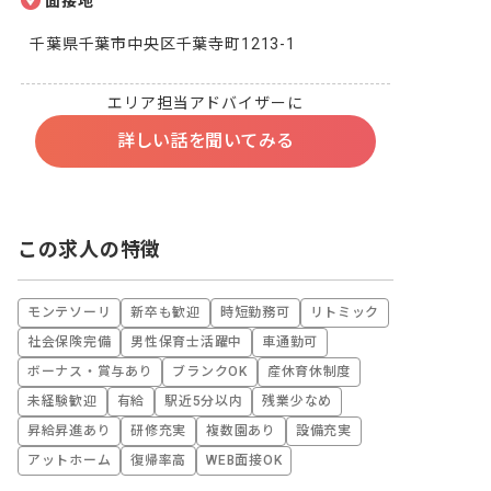
面接地
千葉県千葉市中央区千葉寺町1213-1
エリア担当アドバイザーに
詳しい話を聞いてみる
この求人の特徴
モンテソーリ
新卒も歓迎
時短勤務可
リトミック
社会保険完備
男性保育士活躍中
車通勤可
ボーナス・賞与あり
ブランクOK
産休育休制度
未経験歓迎
有給
駅近5分以内
残業少なめ
昇給昇進あり
研修充実
複数園あり
設備充実
アットホーム
復帰率高
WEB面接OK