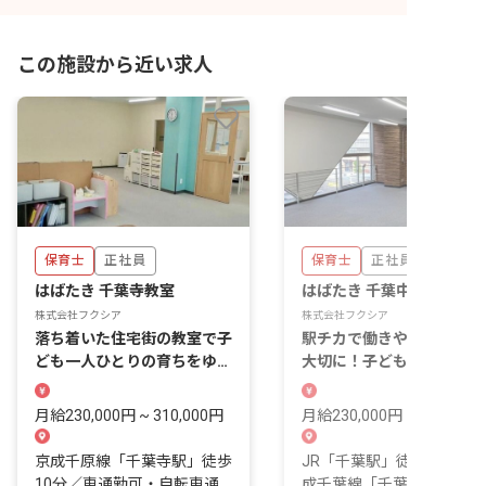
この施設から近い求人
保育士
正社員
保育士
正社員
はばたき 千葉寺教室
はばたき 千葉中央教室
株式会社フクシア
株式会社フクシア
落ち着いた住宅街の教室で子
駅チカで働きやすさも収入
ども一人ひとりの育ちをゆっ
大切に！子どもと関わる時
くり見守れます！
を大事にできます！
月給230,000円 ~ 310,000円
月給230,000円 ~ 310,000
京成千原線「千葉寺駅」徒歩
JR「千葉駅」徒歩10分／
10分／車通勤可・自転車通
成千葉線「千葉中央駅」徒