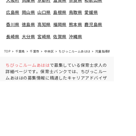
大阪府
兵庫県
京都府
滋賀県
奈良県
和歌山県
広島県
岡山県
山口県
島根県
鳥取県
愛媛県
香川県
徳島県
高知県
福岡県
熊本県
鹿児島県
長崎県
大分県
宮崎県
佐賀県
沖縄県
TOP
千葉県
千葉市
中央区
ちびっこルームあはは
児童指導員の求人（正社員
ちびっこルームあはは
で募集している保育士求人の
詳細ページです。保育士バンクでは、ちびっこルー
ムあははの募集情報に精通したキャリアアドバイザ
ーが、求人情報や転職活動をサポートします。
千葉
県
で保育士・幼稚園教諭の求人をお探しの方にピッ
タリです。放課後等デイサービスや
千葉市中央区
で
気になる保育士の求人があれば、電話やメールでお
問い合わせください。保育士の求人・転職なら【保
育士バンク!】