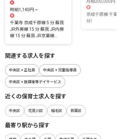
びっこルームあははの日常の
月給200,000円 ~ 280,000
景色です。
時給1,140円 ~
京成千原線 千葉寺駅（徒歩
分）
千葉寺 京成千原線 5 分 蘇我
JR外房線 15 分 蘇我 JR内房
線 15 分 蘇我 JR京葉線...
関連する求人を探す
中央区 × 正社員
中央区 × 児童指導員
中央区 × 放課後等デイサービス
近くの保育士求人を探す
中央区
花見川区
稲毛区
若葉区
最寄り駅から探す