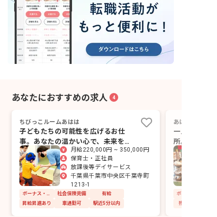
あなたにおすすめの求人
4
ちびっこルームあはは
あははの宇宙
子どもたちの可能性を広げるお仕
一人ひとりの
事。あなたの温かい心で、未来を育
所。あなたの
月給220,000円 ~ 350,000円
みませんか？
ちの未来を輝
保育士・正社員
放課後等デイサービス
千葉県千葉市中央区千葉寺町
1213-1
ボーナス・賞与あり
社会保険完備
有給
昇給昇進あり
車通勤可
駅近5分以内
残業少なめ