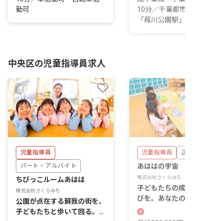
勤可
10分／千葉都市モノレール
「葭川公園駅」徒歩2...
中央区の児童指導員求人
児童指導員
児童指導員
正社員
パート・アルバイト
あははの宇宙
株式会社さくらみち
ちびっこルームあはは
子どもたちの成長を支える
株式会社さくらみち
びを。あなたの温かい心、
公園が点在する蘇我の街を、
こで輝かせませんか？
子どもたちと歩いて回る。ち