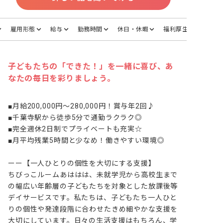
雇用形態
給与
勤務時間
休日・休暇
福利厚生
子どもたちの「できた！」を一緒に喜び、あ
なたの毎日を彩りましょう。
■月給200,000円～280,000円！賞与年2回♪

■千葉寺駅から徒歩5分で通勤ラクラク◎

■完全週休2日制でプライベートも充実☆

■月平均残業5時間と少なめ！働きやすい環境◎

ーー【一人ひとりの個性を大切にする支援】

ちびっこルームあははは、未就学児から高校生まで
の幅広い年齢層の子どもたちを対象とした放課後等
デイサービスです。私たちは、子どもたち一人ひと
りの個性や発達段階に合わせたきめ細やかな支援を
大切にしています。日々の生活支援はもちろん、学