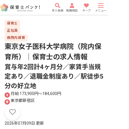
求人検索
転職相談
キープ
メニュー
保育士
正社員
病院内保育
東京女子医科大学病院（院内保
育所）｜保育士
の求人情報
賞与年2回計4ヶ月分／家賃手当規
定あり／退職金制度あり／駅徒歩5
分の好立地
月給 173,900円〜184,600円
東京都新宿区
2026年07月09日 更新