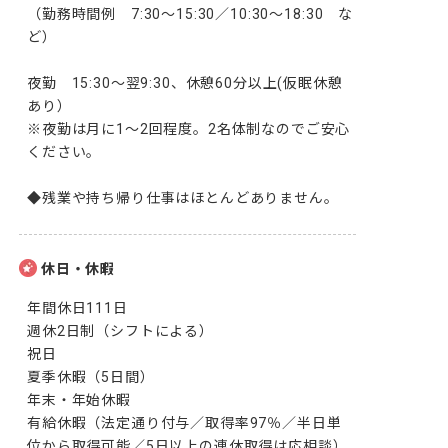
（勤務時間例　7:30～15:30／10:30～18:30　な
ど）

夜勤　15:30～翌9:30、休憩60分以上(仮眠休憩
あり）

※夜勤は月に1～2回程度。2名体制なのでご安心
ください。

◆残業や持ち帰り仕事はほとんどありません。
休日・休暇
年間休日111日

週休2日制（シフトによる）

祝日

夏季休暇（5日間）

年末・年始休暇

有給休暇（法定通り付与／取得率97％／半日単
位から取得可能／5日以上の連休取得は応相談）
