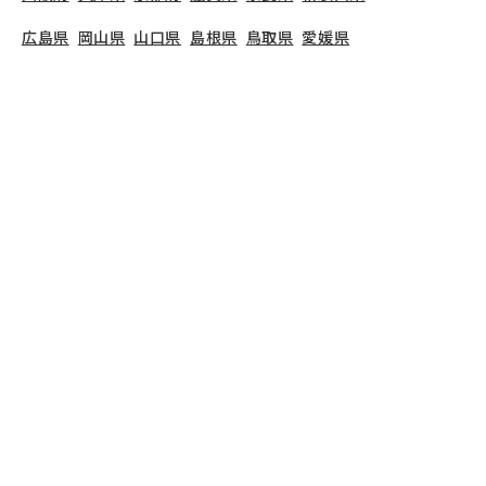
広島県
岡山県
山口県
島根県
鳥取県
愛媛県
香川県
徳島県
高知県
福岡県
熊本県
鹿児島県
長崎県
大分県
宮崎県
佐賀県
沖縄県
TOP
東京都
新宿区
東京女子医科大学病院（院内保育所）
保育士の求人（正社員
東京女子医科大学病院（院内保育所）
で募集してい
る保育士求人の詳細ページです。保育士バンクで
は、東京女子医科大学病院（院内保育所）の募集情
報に精通したキャリアアドバイザーが、求人情報や
転職活動をサポートします。
東京都
で保育士・幼稚
園教諭の求人をお探しの方にピッタリです。病院内
保育や
新宿区
で気になる保育士の求人があれば、電
話やメールでお問い合わせください。保育士の求
人・転職なら【保育士バンク!】