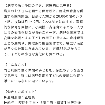
【病院で働く仲間の子を、家庭的に見守る】

職員のお子さんを預かる保育所と、病児保育室を併
設する院内施設。日勤は7:30から20:00の間のシフ
ト制、夜勤は月1～2回、2名体制で対応する。家庭
的な保育を目標に、小規模一斉保育で子ども一人ひ
とりの表情を見ながら過ごす一方、病児保育室では
安静を必要とする子どもの様子を見守る。病棟保育
士との連携や、閑散期の壁面製作まで、幅広い活動
が日々の仕事に含まれている。定員25名だからこ
そ、子どもの小さな変化にも気づける。

【こんな方へ】

同じ病院で働く仲間の子どもを、家庭のような近さ
で見守り、時には病児保育で子どもの安静にも寄り
添いたいあなたに向いています。

【働き方のポイント】

▶雇用形態：正社員

▶給与： 時間外手当・扶養手当・家賃手当等別途