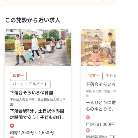
この施設から近い求人
保育士
保育士
正社員
パート・アルバイト
下落合そらいろ保育園
学校法人幌北学園／社会福祉法人幌北
下落合そらいろ保育園
園
学校法人幌北学園／社会福祉法人幌北学
一人ひとりに寄り添う保育
園
心のゆとりで、安心して保
下落合駅3分♪土日祝休み固
に集中できます◎
定時間で安心！子どもの好奇
心を育む保育士募集
月給281,000円 ~ 344,200
時給1,350円 ~ 1,650円
西武新宿線「下落合駅」よ