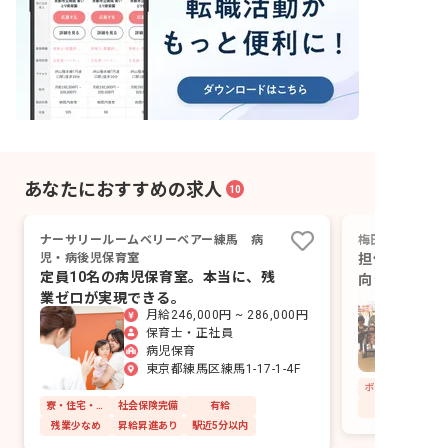
あなたにおすすめの求人
10
ナーサリールームベリーベアー練馬 病
梅田病院 院内
児・病後児保育室
担任を持たず
定員10名の病児保育室。本当に、残
向き合う院内
業ゼロが実現できる。
月給246,000円 ~ 286,000円
保育士・正社員
病児保育
東京都練馬区練馬1-17-1-4F
寮・住宅・家賃補助あり
社会保険完備
有給
残業少なめ
昇給昇進あり
駅近5分以内