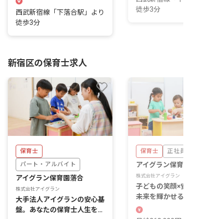
徒歩3分
西武新宿線「下落合駅」より
徒歩3分
新宿区の保育士求人
保育士
保育士
正社員
パート・アルバイト
アイグラン保育園落合
株式会社アイグラン
アイグラン保育園落合
子どもの笑顔×安定の土台
株式会社アイグラン
未来を輝かせる保育の舞台
大手法人アイグランの安心基
盤。あなたの保育士人生をト