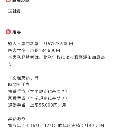
雇用形態
正社員
給与
短大・専門新卒　月給173,900円

四大学卒　月給184,600円

※実務経験者は、勤務年数による職歴評価加算あ
り

・別途支給手当

時間外手当

扶養手当（本学規定に基づき）

家賃手当（本学規定に基づき）

通勤手当　上限55,000円／月

昇給あり

賞与年2回（6月／12月）昨年度実績：計4カ月分
