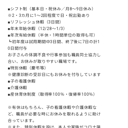
■シフト制（基本日・祝休み／月8～9日休み）

※2・3カ月に1～2回程度で日・祝出勤あり

■リフレッシュ休暇（3日間）

■年末年始休暇（12/28～1/3）

■年次有給休暇（半休・1時間単位の取得も可）

┗初年度は試用期間中3日間、終了後に7日の計1
0日間付与

お子さんの体調不良や行事参加も職員同士協力し
合い、お休みが取りやすい職場です。

■特別休暇（慶弔等）

※健康診断の受診日にもお休みを付与しています

■子の看護休暇

■介護休暇

■産休育休制度（取得率100％・復帰率100％）

※有休はもちろん、子の看護休暇や介護休暇な
ど、職員が必要な時にお休みを取れるように助け
合っています。

※また、特別休暇を設け、本人や家族がコロナ陽