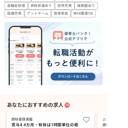
退職金制度
昇給昇進あり
研修充実
複数園あり
設備充実
アットホーム
復帰率高
WEB面接OK
あなたにおすすめの求人
10
西秋留保育園
よつぎ第二保育
賞与4.4カ月・有休は1時間単位の取
余裕のある人