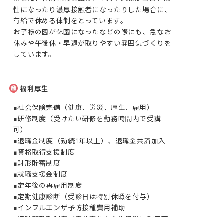
性になったり濃厚接触者になったりした場合に、
有給で休める体制をとっています。

お子様の園が休園になったなどの際にも、急なお
休みや午後休・早退が取りやすい雰囲気づくりを
しています。
福利厚生
■社会保険完備（健康、労災、厚生、雇用）

■研修制度（受けたい研修を勤務時間内で受講
可）

■退職金制度（勤続1年以上）、退職金共済加入

■資格取得支援制度

■財形貯蓄制度

■就職支援金制度

■定年後の再雇用制度

■定期健康診断（受診日は特別休暇を付与）

■インフルエンザ予防接種費用補助
