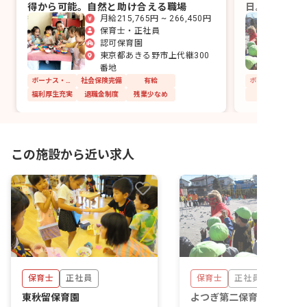
得から可能。自然と助け合える職場
日。温もりあ
月給215,765円 ~ 266,450円
働き方◎
保育士・正社員
認可保育園
東京都あきる野市上代継300
番地
ボーナス・賞与あり
社会保険完備
有給
福利厚生充実
退職金制度
残業少なめ
この施設から近い求人
保育士
正社員
保育士
正社員
東秋留保育園
よつぎ第二保育園