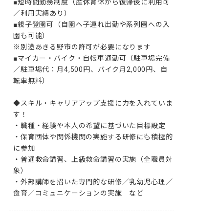
■短時間勤務制度（産休育休から復帰後に利用可
／利用実績あり）

■親子登園可（自園へ子連れ出勤や系列園への入
園も可能）

※別途あきる野市の許可が必要になります

■マイカー・バイク・自転車通勤可（駐車場完備
／駐車場代：月4,500円、バイク月2,000円、自
転車無料）

◆スキル・キャリアアップ支援に力を入れていま
す！

・職種・経験や本人の希望に基づいた目標設定

・保育団体や関係機関の実施する研修にも積極的
に参加

・普通救命講習、上級救命講習の実施（全職員対
象）

・外部講師を招いた専門的な研修／乳幼児心理／
食育／コミュニケーションの実施　など