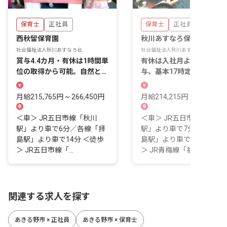
保育士
正社員
保育士
正社員
西秋留保育園
秋川あすなろ保育園
社会福祉法人秋川あすなろ会
社会福祉法人秋川あすなろ会
賞与4.4カ月・有休は1時間単
有休は入社月より3日間付
位の取得から可能。自然と助
与、基本17時定時。「あり
け合える職場
がとう」があふれる園
月給215,765円 ~ 266,450円
月給214,215円 ~ 264,900
＜車＞ JR五日市線「秋川
＜車＞ JR五日市線「秋川
駅」より車で6分／各線「拝
駅」より車で7分／各線「
島駅」より車で14分 ＜徒歩
島駅」より車で12分 ＜バ
＞ JR五日市線「...
＞ JR青梅線「福...
関連する求人を探す
あきる野市 × 正社員
あきる野市 × 保育士