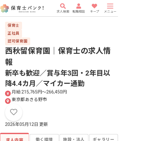
求人検索
転職相談
キープ
メニュー
保育士
正社員
認可保育園
西秋留保育園｜保育士
の求人情
報
新卒も歓迎／賞与年3回・2年目以
降4.4カ月／マイカー通勤
月給 215,765円〜266,450円
東京都あきる野市
2026年05月12日 更新
働く環境
施設・法人
ギャラリー
求人内容