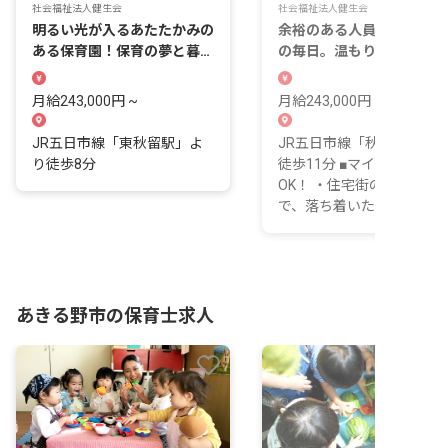
社会福祉法人健生会
社会福祉法人健生会
明るい光が入るあたたかみの
余裕のある人員配置でゆと
ある保育園！保育の夢と暮ら
の毎日。温もりあふれる園
しを応援します。
自分らしい働き方◎
月給243,000円 ~
月給243,000円 ~
JR五日市線「東秋留駅」よ
JR五日市線「秋川駅」か
り徒歩8分
徒歩11分 ■マイカー通勤
OK！ ・住宅街の中にある
で、落ち着いた環境...
あきる野市の保育士求人