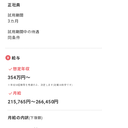
正社員
試用期間
3カ月
試用期間中の待遇
同条件
給与
想定年収
354万円〜
※年収は経験等を考慮の上、決定します(記載は目安です)
月給
215,765円〜266,450円
月給の内訳
(下限額)