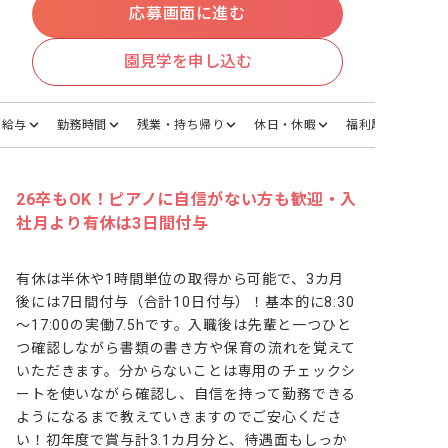
応募画面に進む
園見学を申し込む
給与
勤務時間
残業・持ち帰り
休日・休暇
福利厚生
26卒もOK！ピアノに自信がない方も歓迎・入
社月より有休は3日間付与
有休は半休や1時間単位の取得から可能で、3カ月
後には7日間付与（合計10日付与）！基本的に8:30
～17:00の実働7.5hです。入職後は先輩と一つひと
つ確認しながら書類の書き方や保育の流れを覚えて
いただきます。分からないことは専用のチェックシ
ートを使いながら確認し、自信を持って勤務できる
ようになるまで教えていきますのでご安心くださ
い！初年度で賞与計3.1カ月分と、待遇面もしっか