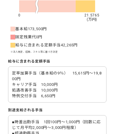
0
21.5765
(万円)
基本給
173,500円
固定残業代
0円
給与に含まれる定額手当
42,265円
※法人規定、経験、スキル等に基づき決定
給与に含まれる定額手当
定率加算手当（基本給の9％）　15,615円～19,8
00円

キャリア手当　10,000円

処遇改善手当　10,000円

特例交付手当　6,650円
別途支給される手当
■時差出勤手当　1回100円～1,000円（回数に応
じて月平均2,000円～3,000円程度）

■超過勤務手当
