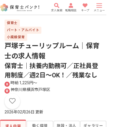
求人検索
転職相談
キープ
メニュー
保育士
パート・アルバイト
小規模保育
戸塚チューリップルーム｜保育
士
の求人情報
保育士｜扶養内勤務可／正社員登
用制度／週2日～OK！／残業なし
時給 1,225円〜
神奈川県横浜市戸塚区
2026年02月26日 更新
働く環境
施設・法人
ギャラリー
求人内容