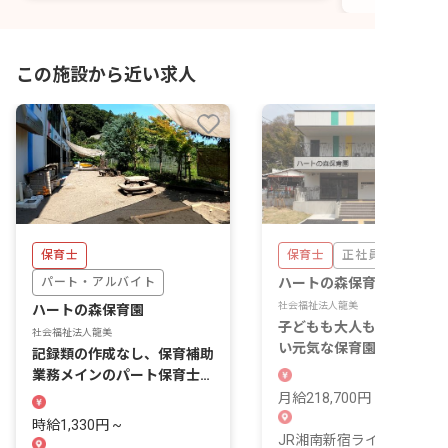
この施設から近い求人
保育士
保育士
正社員
パート・アルバイト
ハートの森保育園
社会福祉法人龍美
ハートの森保育園
子どもも大人も笑顔がたえ
社会福祉法人龍美
い元気な保育園♪経験不問
記録類の作成なし、保育補助
子育て中の方も活躍中
業務メインのパート保育士を
募集！経験不問
月給218,700円 ~ 409,000
時給1,330円 ~
JR湘南新宿ライン「東戸