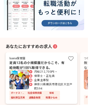
あなたにおすすめの求人
2
luana保育園
つなしまみらい
定員12名の小規模園だからこそ、有
無資格OK！
給休暇が100%取得できる。
なたの特技を
月給212,700円 ~
集
保育士・正社員
企業主導型
神奈川県横浜市港北区大豆戸
町594
ボーナス・賞与あり
社会保険完備
有給
福利厚生充実
退職金制度
残業少なめ