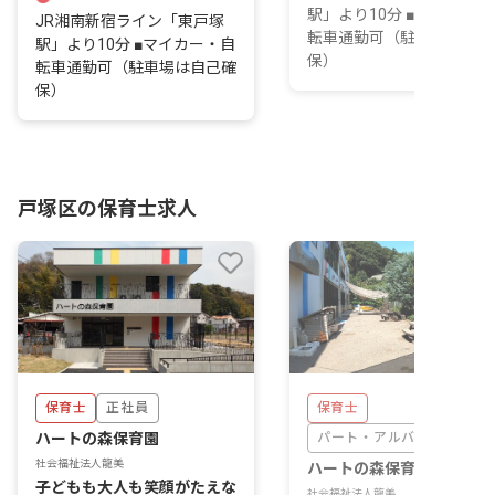
駅」より10分 ■マイカー・
JR湘南新宿ライン「東戸塚
転車通勤可（駐車場は自己
駅」より10分 ■マイカー・自
保）
転車通勤可（駐車場は自己確
保）
戸塚区の保育士求人
保育士
正社員
保育士
ハートの森保育園
パート・アルバイト
社会福祉法人龍美
ハートの森保育園
子どもも大人も笑顔がたえな
社会福祉法人龍美