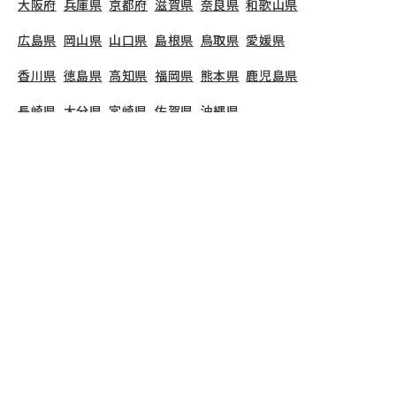
大阪府
兵庫県
京都府
滋賀県
奈良県
和歌山県
広島県
岡山県
山口県
島根県
鳥取県
愛媛県
香川県
徳島県
高知県
福岡県
熊本県
鹿児島県
長崎県
大分県
宮崎県
佐賀県
沖縄県
TOP
神奈川県
横浜市
戸塚区
戸塚チューリップルーム
保育士の求人（パート
戸塚チューリップルーム
で募集している保育士求人
の詳細ページです。保育士バンクでは、戸塚チュー
リップルームの募集情報に精通したキャリアアドバ
イザーが、求人情報や転職活動をサポートします。
神奈川県
で保育士・幼稚園教諭の求人をお探しの方
にピッタリです。小規模保育や
横浜市戸塚区
で気に
なる保育士の求人があれば、電話やメールでお問い
合わせください。保育士の求人・転職なら【保育士
バンク!】