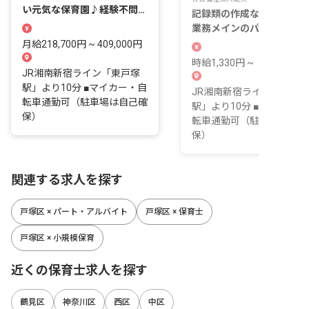
い元気な保育園♪経験不問・
記録類の作成なし、保育補
子育て中の方も活躍中
業務メインのパート保育士
募集！経験不問
月給218,700円 ~ 409,000円
時給1,330円 ~
JR湘南新宿ライン「東戸塚
駅」より10分 ■マイカー・自
JR湘南新宿ライン「東戸
転車通勤可（駐車場は自己確
駅」より10分 ■マイカー・
保）
転車通勤可（駐車場は自己
保）
関連する求人を探す
戸塚区 × パート・アルバイト
戸塚区 × 保育士
戸塚区 × 小規模保育
近くの保育士求人を探す
鶴見区
神奈川区
西区
中区