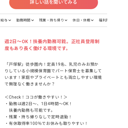
詳しい話を聞いてみる
給与
勤務時間
残業・持ち帰り
休日・休暇
福利厚生
週2日～OK！扶養内勤務可能。正社員登用制
度もあり長く働ける環境です。
「戸塚駅」徒歩圏内！定員19名、乳児のみお預か
りしている小規模保育園でパート保育士を募集して
います！家庭やプライベートとも両立しやすい環境
で無理なく働きませんか？

＜Check！ココが働きやすい！＞

・勤務は週2日～、1日4時間～OK！

　扶養内勤務も可能です。

・残業・持ち帰りなしで定時退勤！

・有休取得率100％でお休みも取りやすい！
