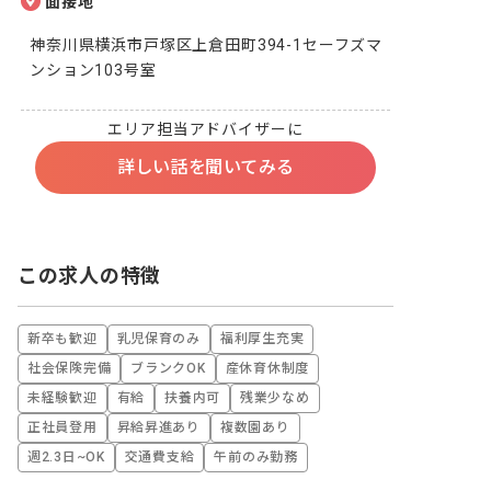
面接地
神奈川県横浜市戸塚区上倉田町394-1セーフズマ
ンション103号室
エリア担当アドバイザーに
詳しい話を聞いてみる
この求人の特徴
新卒も歓迎
乳児保育のみ
福利厚生充実
社会保険完備
ブランクOK
産休育休制度
未経験歓迎
有給
扶養内可
残業少なめ
正社員登用
昇給昇進あり
複数園あり
週2.3日~OK
交通費支給
午前のみ勤務