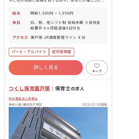
子どもの笑顔と成長を見守る日々、あなたの優しさに時給1,300円〜
給与
時給1,300円 ~ 1,590円
休日
日、祝、他シフト制 有給休暇 ※有休支
給要件:6ヶ月経過後5日付与
アクセス
東戸塚 JR湘南新宿ライン 4 分
パート・アルバイト
認可保育園
社会保険完備
有給
残業少なめ
詳しく見る
昇給昇進あり
産休育休制度
社会福祉法人
キープ
未経験歓迎
新卒も歓迎
つくし保育園戸塚
｜
保育士
の求人
社会福祉法人秀峰会
神奈川県/横浜市戸塚区
2026/07/09更新