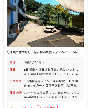
記録類の作成なし、保育補助業務メインのパート保育士を募集！経験不問
給与
時給1,330円 ~
休日
■日曜日・祝日はお休み、他はシフトに
よる ■年末年始休暇（12/29～1/3） ■
有給休暇（取得率100％超／1時間・半
アクセス
JR湘南新宿ライン「東戸塚駅」より10
日単位での取得可能／有給休暇を使って
分 ■マイカー・自転車通勤可（駐車場は
5日以上の連休も取得可能） ■慶弔休暇
自己確保）
■出産前後・育児休暇（取得率100％・
仕事内容
ハートの森保育園にて、保育士としての
復帰率100%） ■介護休暇・看護休暇
業務全般を担っていただきます ※基本的
には計画、記録類の作成は行いません ■
具体的な仕事内容 ・保育補助 ・個別日