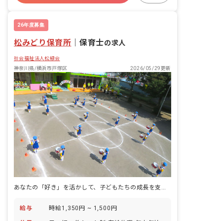
週2.3日~OK
複数園あり
26年度募集
松みどり保育所
｜
保育士
の求人
社会福祉法人松緑会
神奈川県/横浜市戸塚区
2026/05/29更新
あなたの「好き」を活かして、子どもたちの成長を支えませんか？
給与
時給1,350円 ~ 1,500円