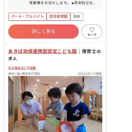
育業務をお任せします。 ■具体的な仕事
内容 ・早出保育もしくは遅番保育での保
育業務全般
パート・アルバイト
認可保育園
有給
退職金制度
残業少なめ
産休育休制度
詳しく見る
社会福祉法人
未経験歓迎
新卒も歓迎
キープ
駅近5分以内
あきば幼保連携型認定こども園
｜
保育士
の
求人
社会福祉法人守破離
神奈川県/横浜市戸塚区
2026/05/12更新