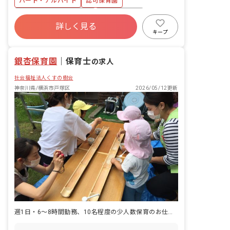
パート・アルバイト
認可保育園
誌 ・ 配膳 ・連絡帳 など
寮・住宅・家賃補助あり
社会保険完備
詳しく見る
有給
福利厚生充実
退職金制度
キープ
残業少なめ
産休育休制度
社会福祉法人
銀杏保育園
｜
保育士
の求人
社会福祉法人くすの樹会
神奈川県/横浜市戸塚区
2026/05/12更新
週1日・6～8時間勤務、10名程度の少人数保育のお仕事♪経験不問