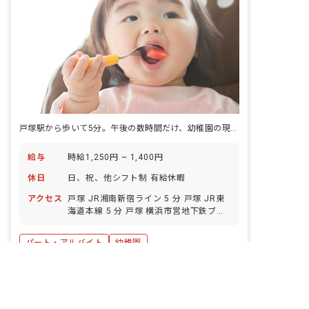
戸塚駅から歩いて5分。午後の数時間だけ、幼稚園の現場に立つ働き方です。
給与
時給1,250円 ~ 1,400円
休日
日、祝、他シフト制 有給休暇
アクセス
戸塚 JR湘南新宿ライン 5 分 戸塚 JR東
海道本線 5 分 戸塚 横浜市営地下鉄ブル
ーライン 5 分 戸塚 JR横須賀線 5 分 踊
場 横浜市営地下鉄ブルーライン 18 分
パート・アルバイト
幼稚園
非公開の求人多数！ 紹介登録はこちら
横浜市戸塚区の求人を紹介してもらう
詳しく見る
キープ