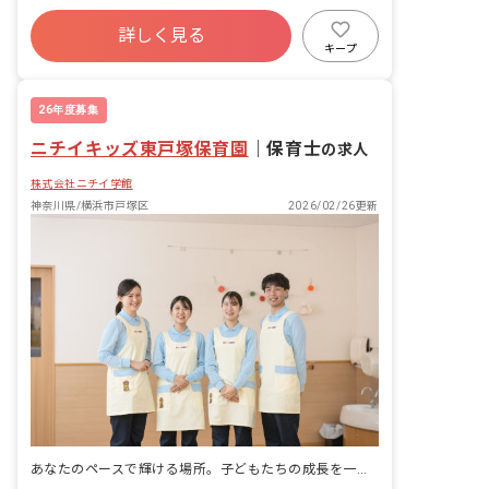
れる職場です。様々な食材や献立を学べ
社会保険完備
有給
福利厚生充実
ることも魅力です。
詳しく見る
残業少なめ
産休育休制度
社会福祉法人
キープ
車通勤可
未経験歓迎
26年度募集
ニチイキッズ東戸塚保育園
｜
保育士
の求人
株式会社ニチイ学館
神奈川県/横浜市戸塚区
2026/02/26更新
あなたのペースで輝ける場所。子どもたちの成長を一緒に見守りませんか？