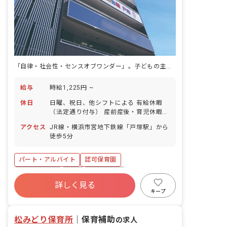
「自律・社会性・センスオブワンダー」。子どもの主体的な遊びを、この保育理念のもとで育んでいます。
給与
時給1,225円 ~
休日
日曜、祝日、他シフトによる 有給休暇
（法定通り付与） 産前産後・育児休暇
（取得率100％） 忌引き休暇 特別有給休
アクセス
JR線・横浜市営地下鉄線「戸塚駅」から
暇 介護・看護休暇（特別休暇）
徒歩5分
パート・アルバイト
認可保育園
社会保険完備
有給
残業少なめ
詳しく見る
昇給昇進あり
産休育休制度
社会福祉法人
キープ
未経験歓迎
新卒も歓迎
松みどり保育所
｜
保育補助
の求人