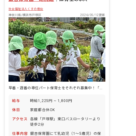
社会福祉法人くすの樹会
神奈川県/横浜市戸塚区
2026/05/12更新
早番・遅番の専任パート保育士をそれぞれ募集中！「戸塚駅」徒歩2分♪
給与
時給1,225円 ~ 1,800円
休日
家庭都合休OK
アクセス
各線「戸塚駅」東口バスロータリーより
徒歩2分
仕事内容
銀杏保育園にて乳幼児（1～5歳児）の保