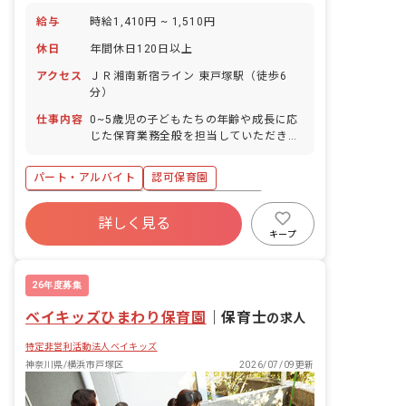
給与
時給1,410円 ~ 1,510円
休日
年間休日120日以上
アクセス
ＪＲ湘南新宿ライン 東戸塚駅（徒歩6
分）
仕事内容
0~5歳児の子どもたちの年齢や成長に応
じた保育業務全般を担当していただきま
す。 ・着替え、食事の補助 ・保育環境
の整備（主活動の準備、清掃など） ・保
パート・アルバイト
認可保育園
護者対応（連絡帳の作成など） ・帳票作
成（日誌、行事計画など） ■園児年齢
ボーナス・賞与あり
年間休日120日以上
層：0～5歳児
詳しく見る
寮・住宅・家賃補助あり
社会保険完備
キープ
有給
福利厚生充実
退職金制度
残業少なめ
26年度募集
ベイキッズひまわり保育園
｜
保育士
の求人
特定非営利活動法人ベイキッズ
神奈川県/横浜市戸塚区
2026/07/09更新