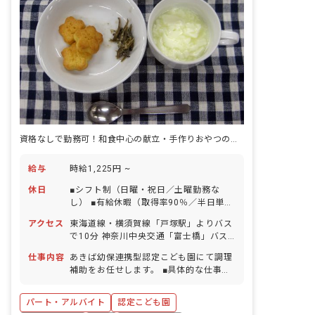
資格なしで勤務可！和食中心の献立・手作りおやつの給食を提供するお仕事
給与
時給1,225円 ~
休日
■シフト制（日曜・祝日／土曜勤務な
し） ■有給休暇（取得率90％／半日単位
での取得可／5日以上の連休相談OK） ■
アクセス
東海道線・横須賀線「戸塚駅」よりバス
年末年始休暇（6日間） ■慶弔休暇 ■産
で10分 神奈川中央交通「富士橋」バス
前産後・育児休暇（取得率・復帰率とも
停から徒歩5分 ■バイク・自転車通勤
に100％） ■介護・看護休暇
仕事内容
あきば幼保連携型認定こども園にて調理
OK（無料駐輪場完備）
補助をお任せします。 ■具体的な仕事内
容 ・盛り付けや洗浄、野菜の下処理など
簡単な作業 ※子どもたちから「ありがと
パート・アルバイト
認定こども園
う」の声を聞きながら、楽しく給食が作