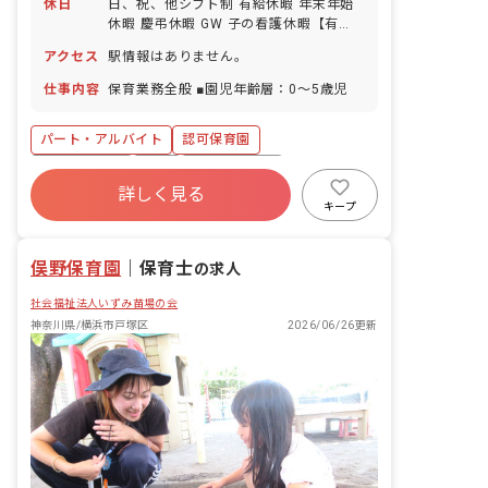
休日
日、祝、他シフト制 有給休暇 年末年始
休暇 慶弔休暇 GW 子の看護休暇【有
給】
アクセス
駅情報はありません。
仕事内容
保育業務全般 ■園児年齢層：0～5歳児
パート・アルバイト
認可保育園
社会保険完備
有給
福利厚生充実
詳しく見る
昇給昇進あり
社会福祉法人
車通勤可
キープ
正社員登用
交通費支給
俣野保育園
｜
保育士
の求人
社会福祉法人いずみ苗場の会
神奈川県/横浜市戸塚区
2026/06/26更新