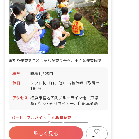
縦割り保育で子どもたちが育ち合う、小さな保育園でゆったり働く。
給与
時給1,225円 ~
休日
シフト制（日、他） 有給休暇（取得率
100％）
アクセス
横浜市営地下鉄ブルーライン他「戸塚
駅」徒歩8分 ※マイカー、自転車通勤
OK（無料駐輪場・駐車場完備）
パート・アルバイト
小規模保育
ボーナス・賞与あり
有給
残業少なめ
詳しく見る
車通勤可
乳児保育のみ
駅近5分以内
キープ