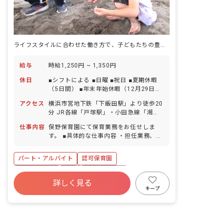
ライフスタイルに合わせた働き方で、子どもたちの豊かな心を育みませんか
給与
時給1,250円 ~ 1,350円
休日
■シフトによる ■日曜 ■祝日 ■夏期休暇
（5日間） ■年末年始休暇（12月29日～
1月3日） ■有給休暇（法定通り付与、取
アクセス
横浜市営地下鉄「下飯田駅」より徒歩20
得率90%以上）※試用期間3カ月後から
分 JR各線「戸塚駅」・小田急線「湘南
有給休暇付与
台駅」からバス、「ドリームハイツ」バ
仕事内容
俣野保育園にて保育業務をお任せしま
ス停下車、徒歩5分 ■マイカー・バイ
す。 ■具体的な仕事内容 ・担任業務、ク
ク・自転車通勤OK（ガソリン代・駐車
ラス運営全般 ・0歳（生後57日～）～6
場の補助あり）
歳までの保育 ・子どもの身の回りのお世
パート・アルバイト
認可保育園
話 ・保護者対応 ・書類業務 ・清掃など
社会保険完備
有給
福利厚生充実
詳しく見る
社会福祉法人
車通勤可
正社員登用
キープ
未経験歓迎
新卒も歓迎