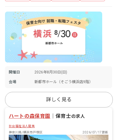
開催日
2026年8月30日(日)
会場
新都市ホール（そごう横浜店9階）
詳しく見る
ハートの森保育園
｜
保育士
の求人
社会福祉法人龍美
神奈川県/横浜市戸塚区
2026/07/17更新