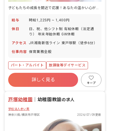
子どもたちの成長を間近で応援！あなたの温かい心が輝く場所
給与
時給1,225円 ~ 1,400円
休日
日、祝、他シフト制 有給休暇（法定通
り） 年末年始休暇 GW休暇
アクセス
JR湘南新宿ライン 東戸塚駅（徒歩6分）
仕事内容
保育業務全般
パート・アルバイト
放課後等デイサービス
詳しく見る
キープ
戸塚幼稚園
｜
幼稚園教諭
の求人
学校法人赤い実
神奈川県/横浜市戸塚区
2026/07/09更新