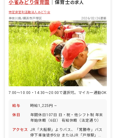
小雀みどり保育園
｜
保育士
の求人
特定非営利活動法人みどり会
神奈川県/横浜市戸塚区
2026/02/26更新
7:00～10:00・14:30～20:00で選択可。マイカー通勤OK
給与
時給1,225円 ~
休日
年間休日107日 日・祝・他シフト制 年末
年始休暇（6日） 有給休暇（法定通り）
アクセス
JR「大船駅」よりバス、「常勝寺」バス
停下車後徒歩5分 またはJR「戸塚駅」よ