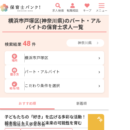
求人検索
転職相談
キープ
メニュー
横浜市戸塚区(神奈川県)のパート・アル
バイトの保育士求人一覧
48
神奈川県
検索結果
件
横浜市戸塚区
場所
パート・アルバイト
働き方
こだわり条件を選択
給与/他
おすすめ順
新着順
子どもたちの「好き」を広げる多彩な活動！
絵本やリトミックなど未来の可能性を育む
社会福祉法人歩育の会