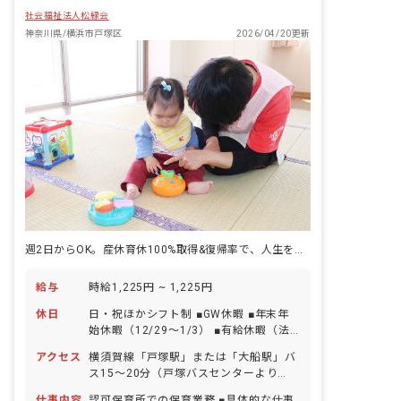
社会福祉法人松緑会
神奈川県/横浜市戸塚区
2026/04/20更新
週2日からOK。産休育休100%取得&復帰率で、人生を優先できる
給与
時給1,225円 ~ 1,225円
休日
日・祝ほかシフト制 ■GW休暇 ■年末年
始休暇（12/29～1/3） ■有給休暇（法
定通り付与） ■慶弔休暇 ■産前産後・育
アクセス
横須賀線「戸塚駅」または「大船駅」バ
児休暇（取得率・復帰率ともに100％）
ス15～20分（戸塚バスセンターより
■介護・看護休暇
「聖母の園前」下車徒歩5分／大船駅西
仕事内容
認可保育所での保育業務 ■具体的な仕事