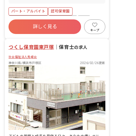
りバス、「山王」バス停下車後徒歩5分
※マイカー・自転車通勤OK、通勤手当支
パート・アルバイト
認可保育園
給あり！ ※近くには公園がたくさんあ
り、広場で思いっきり走り回ったり、虫
ボーナス・賞与あり
社会保険完備
有給
取りやザリガニ釣りを楽しんだりできま
詳しく見る
退職金制度
残業少なめ
車通勤可
す！
キープ
低離職率
時短勤務可
つくし保育園東戸塚
｜
保育士
の求人
社会福祉法人秀峰会
神奈川県/横浜市戸塚区
2026/02/26更新