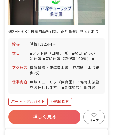
週2日～OK！扶養内勤務可能。正社員登用制度もあり長く働ける環境です。
給与
時給1,225円 ~
休日
■シフト制（日曜、他） ■祝日 ■年末年
始休暇 ■有給休暇（取得率100％） ■産
前産後・育児休暇（取得率100％・復帰
アクセス
横須賀線・東海道本線「戸塚駅」より徒
実績あり） ・お休みの相談もしやすい職
歩7分
場です お子様の体調不良や行事による遅
刻・早退・欠勤の相談もできます。
仕事内容
戸塚チューリップ保育園にて保育士業務
をお任せします。 ■具体的な仕事内容 ・
保育士業務全般 ・日誌、ノートの作成
＜職員数＞ 保育士：正社員4名（園長含
パート・アルバイト
小規模保育
む）・パート4名、栄養士：1名、調理
師：2名、事務：1名
社会保険完備
有給
福利厚生充実
詳しく見る
残業少なめ
昇給昇進あり
産休育休制度
キープ
乳児保育のみ
正社員登用