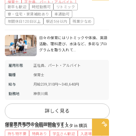
保育士
正社員、パート・アルバイト
新卒も歓迎
時短勤務可
リトミック
寮・住宅・家賃補助あり
車通勤可
年間休日120日以上
駅近5分以内
残業少なめ
日々の保育にはリトミックや体操、英語
活動、理科遊び、水泳など、多彩なプロ
グラムを取り入れて…
雇用形態
正社員、パート・アルバイト
職種
保育士
給与
月給239,310円～340,640円
勤務地
神奈川県
詳しく見る
保育業界専門の合同説明会です！
保育士バンク！就職・転職フェスタ in 横浜
持ち物不要
特典あり
学生さん歓迎
入退場自由