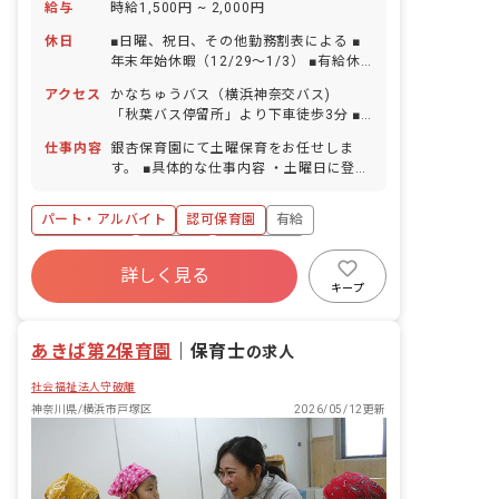
給与
時給1,500円 ~ 2,000円
休日
■日曜、祝日、その他勤務割表による ■
年末年始休暇（12/29～1/3） ■有給休
暇（法定通り付与）
アクセス
かなちゅうバス（横浜神奈交バス)
「秋葉バス停留所」より下車徒歩3分 ■
マイカー、バイク、自転車通勤OK
仕事内容
銀杏保育園にて土曜保育をお任せしま
す。 ■具体的な仕事内容 ・土曜日に登園
するお子様(10名程度)への保育業務全般
パート・アルバイト
認可保育園
有給
社会福祉法人
車通勤可
未経験歓迎
詳しく見る
新卒も歓迎
駅近5分以内
週2.3日~OK
キープ
複数園あり
あきば第2保育園
｜
保育士
の求人
社会福祉法人守破離
神奈川県/横浜市戸塚区
2026/05/12更新