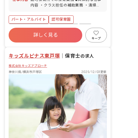
口バス乗り場より「原宿四つ角」下車徒
内容 ・クラス担任の補助業務 ・清掃や
歩8分） ※マイカー・バイク通勤応相談
消毒などの環境整備 ・登降園時の玄関対
応 ＜クラス定員＞ 0歳児クラス 12名／
パート・アルバイト
認可保育園
職員4名 1歳児クラス 16名／職員4名 2
歳児クラス 20名／職員4名 3歳児クラス
ボーナス・賞与あり
社会保険完備
有給
24名／職員2名 4歳児クラス 24名／職員
詳しく見る
福利厚生充実
残業少なめ
昇給昇進あり
2名 5歳児クラス 24名／職員2名
キープ
産休育休制度
社会福祉法人
キッズルピナス東戸塚
｜
保育士
の求人
株式会社キッズアプローチ
神奈川県/横浜市戸塚区
2025/12/03更新