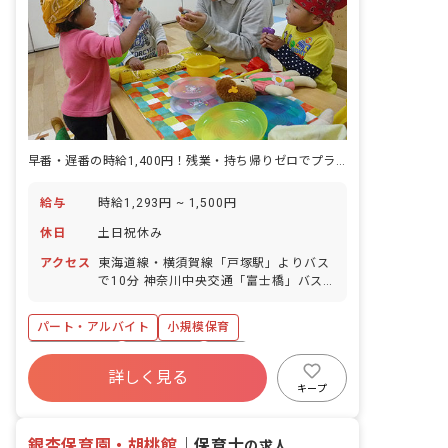
早番・遅番の時給1,400円！残業・持ち帰りゼロでプライベートも充実
給与
時給1,293円 ~ 1,500円
休日
土日祝休み
アクセス
東海道線・横須賀線「戸塚駅」よりバス
で10分 神奈川中央交通「富士橋」バス
停から徒歩5分
パート・アルバイト
小規模保育
社会保険完備
土日祝休み
有給
詳しく見る
残業少なめ
社会福祉法人
乳児保育のみ
キープ
時短勤務可
未経験歓迎
銀杏保育園・胡桃館
｜
保育士
の求人