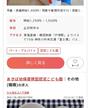
早番・遅番時給1,400円！残業や書類作成ゼロ！家庭との両立も可能
給与
時給1,293円 ~ 1,500円
休日
土日祝休み
アクセス
東海道線・横須賀線「戸塚駅」よりバス
で10分 神奈川中央交通「富士橋」バス
停から徒歩5分
パート・アルバイト
認定こども園
社会保険完備
土日祝休み
有給
詳しく見る
残業少なめ
社会福祉法人
時短勤務可
キープ
未経験歓迎
駅近5分以内
あきば幼保連携型認定こども園
｜
その他
(職種)
の求人
社会福祉法人守破離
神奈川県/横浜市戸塚区
2026/05/12更新