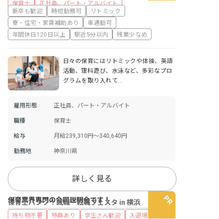
保育士
正社員、パート・アルバイト
新卒も歓迎
時短勤務可
リトミック
寮・住宅・家賃補助あり
車通勤可
年間休日120日以上
駅近5分以内
残業少なめ
日々の保育にはリトミックや体操、英語
活動、理科遊び、水泳など、多彩なプロ
グラムを取り入れて…
雇用形態
正社員、パート・アルバイト
職種
保育士
給与
月給239,310円～340,640円
勤務地
神奈川県
詳しく見る
保育業界専門の合同説明会です！
保育士バンク！就職・転職フェスタ in 横浜
持ち物不要
特典あり
学生さん歓迎
入退場自由