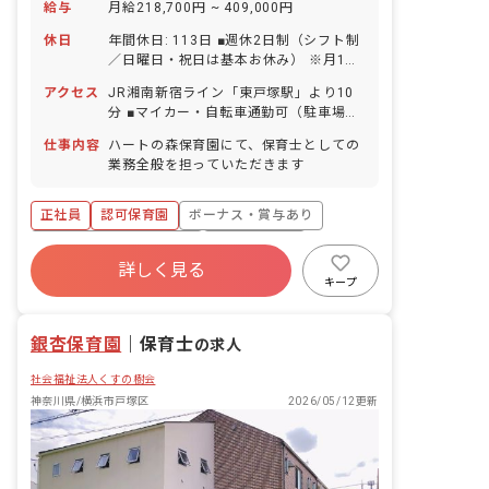
給与
月給218,700円 ~ 409,000円
休日
年間休日: 113日 ■週休2日制（シフト制
／日曜日・祝日は基本お休み） ※月1・
2回程度土曜日出勤あり、平日に振替休
アクセス
JR湘南新宿ライン「東戸塚駅」より10
日取得 ■年末年始休暇（12/29～1/3）
分 ■マイカー・自転車通勤可（駐車場は
■特別休暇（夏季3日） ■有給休暇（取得
自己確保）
率100％超／1時間・半日単位での取得
仕事内容
ハートの森保育園にて、保育士としての
可能／有給休暇を使って5日以上の連休
業務全般を担っていただきます
も取得可能） ■慶弔休暇 ■出産前後・育
児休暇（取得率100％・復帰率100%） ■
正社員
認可保育園
ボーナス・賞与あり
介護休暇・看護休暇
寮・住宅・家賃補助あり
社会保険完備
詳しく見る
有給
福利厚生充実
退職金制度
キープ
残業少なめ
昇給昇進あり
銀杏保育園
｜
保育士
の求人
社会福祉法人くすの樹会
神奈川県/横浜市戸塚区
2026/05/12更新