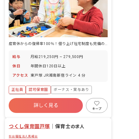
産育休からの復帰率100％！借り上げ社宅制度も完備の保育園です
給与
月給219,250円 ~ 279,500円
休日
年間休日120日以上
アクセス
東戸塚 JR湘南新宿ライン 4 分
正社員
認可保育園
ボーナス・賞与あり
年間休日120日以上
詳しく見る
寮・住宅・家賃補助あり
社会保険完備
キープ
有給
福利厚生充実
退職金制度
残業少なめ
つくし保育園戸塚
｜
保育士
の求人
社会福祉法人秀峰会