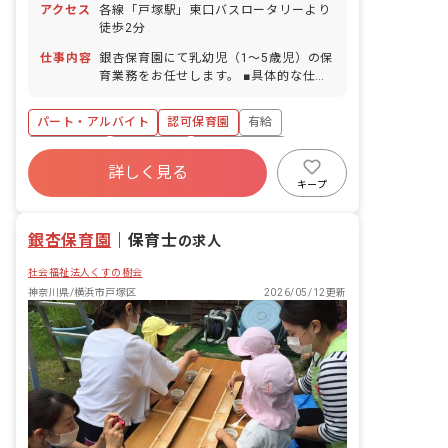
アクセス
各線「戸塚駅」東口バスロータリーより
徒歩2分
仕事内容
銀杏保育園にて乳幼児（1～5歳児）の保
育業務をお任せします。 ■具体的な仕事
内容 ・早出保育もしくは遅番保育での保
育業務全般
パート・アルバイト
認可保育園
有給
退職金制度
残業少なめ
産休育休制度
詳しく見る
社会福祉法人
未経験歓迎
新卒も歓迎
キープ
駅近5分以内
銀杏保育園
｜
保育士
の求人
社会福祉法人くすの樹会
神奈川県/横浜市戸塚区
2026/05/12更新