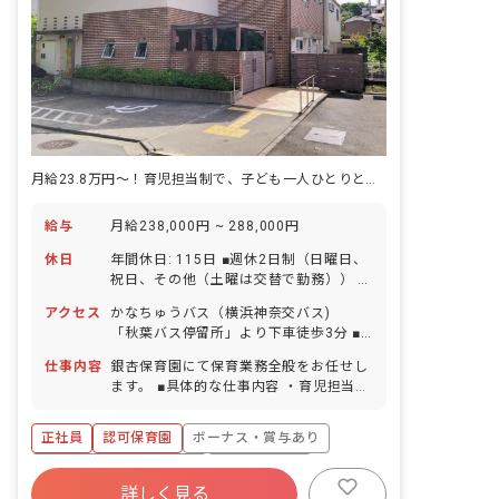
月給23.8万円〜！育児担当制で、子ども一人ひとりと深く向き合えます♪
給与
月給238,000円 ~ 288,000円
休日
年間休日: 115日 ■週休2日制（日曜日、
祝日、その他（土曜は交替で勤務）） ■
有給休暇（法定通り付与） ■産前産後・
アクセス
かなちゅうバス（横浜神奈交バス)
育児休暇（取得実績あり） ■介護・看護
「秋葉バス停留所」より下車徒歩3分 ■
休暇（取得実績あり）
マイカー、バイク、自転車通勤OK
仕事内容
銀杏保育園にて保育業務全般をお任せし
ます。 ■具体的な仕事内容 ・育児担当制
保育を採用し、子ども一人ひとりに寄り
添った活動をしています。
正社員
認可保育園
ボーナス・賞与あり
寮・住宅・家賃補助あり
社会保険完備
詳しく見る
有給
福利厚生充実
退職金制度