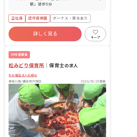
駅」徒歩5分
正社員
認可保育園
ボーナス・賞与あり
年間休日120日以上
詳しく見る
寮・住宅・家賃補助あり
社会保険完備
キープ
有給
福利厚生充実
退職金制度
昇給昇進あり
26年度募集
松みどり保育所
｜
保育士
の求人
社会福祉法人松緑会
神奈川県/横浜市戸塚区
2026/05/29更新