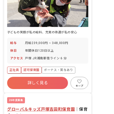
子どもの笑顔が私の給料、充実の待遇が私の安心
給与
月給239,000円 ~ 348,000円
休日
年間休日120日以上
アクセス
戸塚 JR湘南新宿ライン 6 分
正社員
認可保育園
ボーナス・賞与あり
年間休日120日以上
詳しく見る
寮・住宅・家賃補助あり
社会保険完備
キープ
有給
福利厚生充実
退職金制度
残業少なめ
26年度募集
グローバルキッズ戸塚吉田町保育園
｜
保育