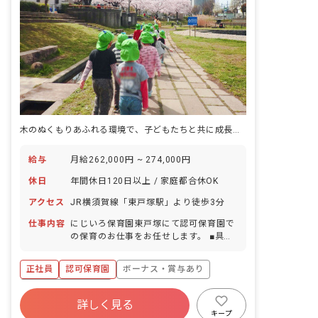
木のぬくもりあふれる環境で、子どもたちと共に成長しませんか？
給与
月給262,000円 ~ 274,000円
休日
年間休日120日以上 / 家庭都合休OK
アクセス
JR横須賀線「東戸塚駅」より徒歩3分
仕事内容
にじいろ保育園東戸塚にて認可保育園で
の保育のお仕事をお任せします。 ■具体
的な仕事内容 ・認可保育園での保育のお
仕事をお任せいたします。”暖かい空間
正社員
認可保育園
ボーナス・賞与あり
「いえ」が人を育てる”を合言葉に、主
体性をはぐくむコーナー保育などを取り
年間休日120日以上
入れた、こどもたち一人ひとりに寄り添
詳しく見る
寮・住宅・家賃補助あり
社会保険完備
う保育を行っています。風通しの良い職
キープ