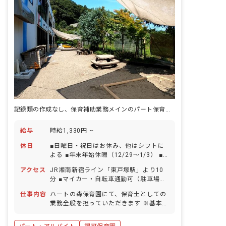
記録類の作成なし、保育補助業務メインのパート保育士を募集！経験不問
給与
時給1,330円 ~
休日
■日曜日・祝日はお休み、他はシフトに
よる ■年末年始休暇（12/29～1/3） ■
有給休暇（取得率100％超／1時間・半
アクセス
JR湘南新宿ライン「東戸塚駅」より10
日単位での取得可能／有給休暇を使って
分 ■マイカー・自転車通勤可（駐車場は
5日以上の連休も取得可能） ■慶弔休暇
自己確保）
■出産前後・育児休暇（取得率100％・
仕事内容
ハートの森保育園にて、保育士としての
復帰率100%） ■介護休暇・看護休暇
業務全般を担っていただきます ※基本的
には計画、記録類の作成は行いません ■
具体的な仕事内容 ・保育補助 ・個別日