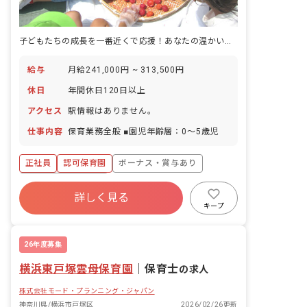
子どもたちの成長を一番近くで応援！あなたの温かい心が輝く場所がここにあります。
給与
月給241,000円 ~ 313,500円
休日
年間休日120日以上
アクセス
駅情報はありません。
仕事内容
保育業務全般 ■園児年齢層：0～5歳児
正社員
認可保育園
ボーナス・賞与あり
年間休日120日以上
詳しく見る
寮・住宅・家賃補助あり
社会保険完備
キープ
有給
福利厚生充実
退職金制度
残業少なめ
26年度募集
横浜東戸塚雲母保育園
｜
保育士
の求人
株式会社モード・プランニング・ジャパン
神奈川県/横浜市戸塚区
2026/02/26更新