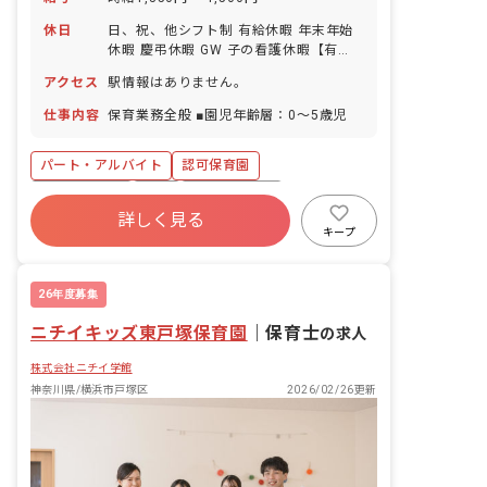
休日
日、祝、他シフト制 有給休暇 年末年始
休暇 慶弔休暇 GW 子の看護休暇【有
給】
アクセス
駅情報はありません。
仕事内容
保育業務全般 ■園児年齢層：0～5歳児
パート・アルバイト
認可保育園
社会保険完備
有給
福利厚生充実
詳しく見る
昇給昇進あり
社会福祉法人
車通勤可
キープ
正社員登用
交通費支給
26年度募集
ニチイキッズ東戸塚保育園
｜
保育士
の求人
株式会社ニチイ学館
神奈川県/横浜市戸塚区
2026/02/26更新