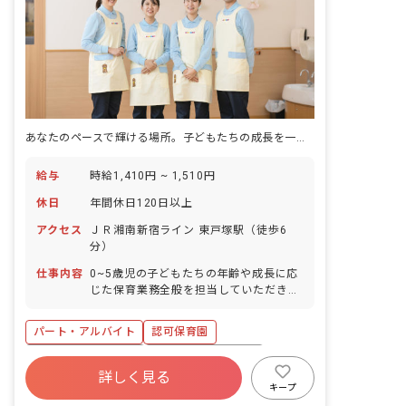
あなたのペースで輝ける場所。子どもたちの成長を一緒に見守りませんか？
給与
時給1,410円 ~ 1,510円
休日
年間休日120日以上
アクセス
ＪＲ湘南新宿ライン 東戸塚駅（徒歩6
分）
仕事内容
0~5歳児の子どもたちの年齢や成長に応
じた保育業務全般を担当していただきま
す。 ・着替え、食事の補助 ・保育環境
の整備（主活動の準備、清掃など） ・保
パート・アルバイト
認可保育園
護者対応（連絡帳の作成など） ・帳票作
成（日誌、行事計画など） ■園児年齢
ボーナス・賞与あり
年間休日120日以上
層：0～5歳児
詳しく見る
寮・住宅・家賃補助あり
社会保険完備
キープ
有給
福利厚生充実
退職金制度