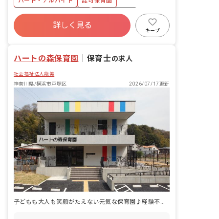
パート・アルバイト
認可保育園
誌 ・ 配膳 ・連絡帳 など
寮・住宅・家賃補助あり
社会保険完備
詳しく見る
有給
福利厚生充実
退職金制度
キープ
残業少なめ
産休育休制度
社会福祉法人
ハートの森保育園
｜
保育士
の求人
社会福祉法人龍美
神奈川県/横浜市戸塚区
2026/07/17更新
子どもも大人も笑顔がたえない元気な保育園♪経験不問・子育て中の方も活躍中