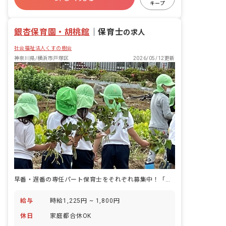
キープ
残業少なめ
昇給昇進あり
銀杏保育園・胡桃館
｜
保育士
の求人
社会福祉法人くすの樹会
神奈川県/横浜市戸塚区
2026/05/12更新
早番・遅番の専任パート保育士をそれぞれ募集中！「戸塚駅」徒歩2分♪
給与
時給1,225円 ~ 1,800円
休日
家庭都合休OK