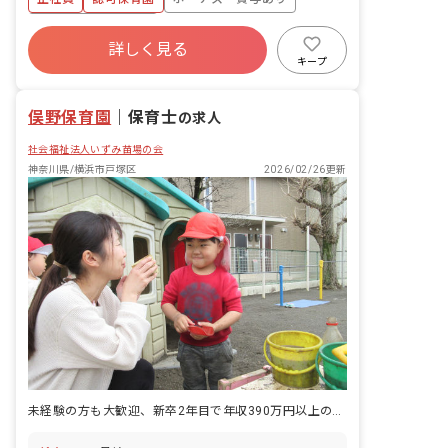
年間休日120日以上
詳しく見る
寮・住宅・家賃補助あり
社会保険完備
キープ
有給
福利厚生充実
退職金制度
昇給昇進あり
俣野保育園
｜
保育士
の求人
社会福祉法人いずみ苗場の会
神奈川県/横浜市戸塚区
2026/02/26更新
未経験の方も大歓迎、新卒2年目で年収390万円以上の実績もあります！