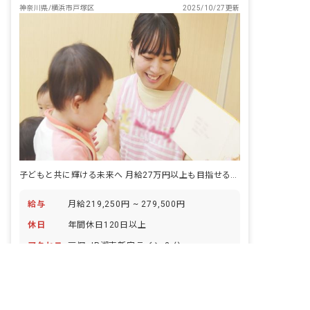
神奈川県/横浜市戸塚区
2025/10/27更新
子どもと共に輝ける未来へ 月給27万円以上も目指せる保育の道
給与
月給219,250円 ~ 279,500円
休日
年間休日120日以上
アクセス
戸塚 JR湘南新宿ライン 3 分
非公開の求人多数！ 紹介登録はこちら
横浜市戸塚区の求人を紹介してもらう
正社員
認可保育園
ボーナス・賞与あり
年間休日120日以上