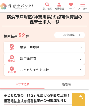
求人検索
転職相談
キープ
メニュー
横浜市戸塚区(神奈川県)の認可保育園の
保育士求人一覧
52
神奈川県
検索結果
件
横浜市戸塚区
場所
認可保育園
働き方
こだわり条件を選択
給与/他
おすすめ順
新着順
子どもたちの「好き」を広げる多彩な活動！
絵本やリトミックなど未来の可能性を育む
社会福祉法人歩育の会