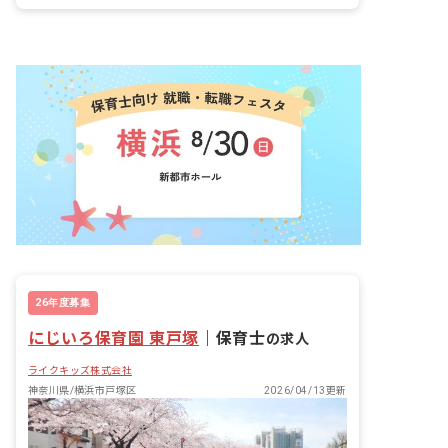
残業少なめ
26年度募集
にじいろ保育園 東戸塚
｜
保育士
の求人
ライクキッズ株式会社
神奈川県/横浜市戸塚区
2026/04/13更新