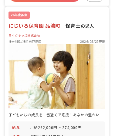
場で、あなたのいままでの経験を反映し
有給
福利厚生充実
退職金制度
てより良い保育をしたい方にピッタリな
残業少なめ
お仕事です！
26年度募集
にじいろ保育園 品濃町
｜
保育士
の求人
ライクキッズ株式会社
神奈川県/横浜市戸塚区
2026/05/29更新
子どもたちの成長を一番近くで応援！あなたの温かい心が輝く場所がここにあります。
給与
月給262,000円 ~ 274,000円