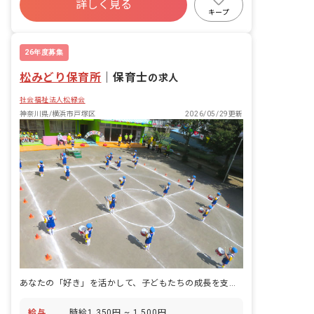
詳しく見る
寮・住宅・家賃補助あり
社会保険完備
キープ
土日祝休み
有給
退職金制度
残業少なめ
26年度募集
松みどり保育所
｜
保育士
の求人
社会福祉法人松緑会
神奈川県/横浜市戸塚区
2026/05/29更新
あなたの「好き」を活かして、子どもたちの成長を支えませんか？
給与
時給1,350円 ~ 1,500円