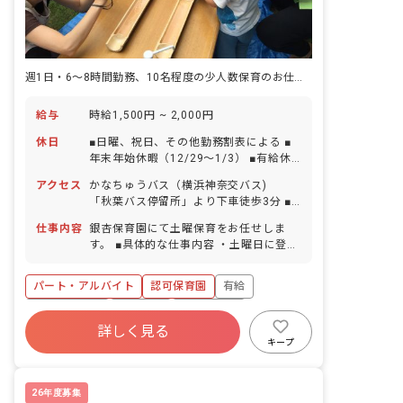
週1日・6～8時間勤務、10名程度の少人数保育のお仕事♪経験不問
給与
時給1,500円 ~ 2,000円
休日
■日曜、祝日、その他勤務割表による ■
年末年始休暇（12/29～1/3） ■有給休
暇（法定通り付与）
アクセス
かなちゅうバス（横浜神奈交バス)
「秋葉バス停留所」より下車徒歩3分 ■
マイカー、バイク、自転車通勤OK
仕事内容
銀杏保育園にて土曜保育をお任せしま
す。 ■具体的な仕事内容 ・土曜日に登園
するお子様(10名程度)への保育業務全般
パート・アルバイト
認可保育園
有給
社会福祉法人
車通勤可
未経験歓迎
詳しく見る
新卒も歓迎
駅近5分以内
週2.3日~OK
キープ
複数園あり
26年度募集