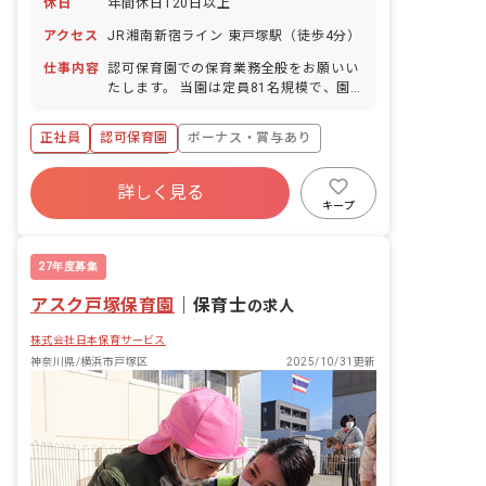
休日
年間休日120日以上
アクセス
JR湘南新宿ライン 東戸塚駅（徒歩4分）
仕事内容
認可保育園での保育業務全般をお願いい
たします。 当園は定員81名規模で、園
庭もございます。 当園の保育について:
・木のぬくもり溢れる園舎と「自然共
正社員
認可保育園
ボーナス・賞与あり
育」が魅力です。 ・「あたたかい空間
「いえ」が人を育てる」を合言葉に、主
年間休日120日以上
体性を育む「コーナー保育」などを取り
詳しく見る
寮・住宅・家賃補助あり
社会保険完備
入れ、子どもたち一人ひとりに寄り添う
キープ
保育を行っています。 ・ご自身の「好
有給
福利厚生充実
退職金制度
き」を活かせる環境です。 未経験の方、
残業少なめ
ブランクのある方、ピアノが苦手な方も
27年度募集
歓迎いたします。 ■園児年齢層：0～5歳
アスク戸塚保育園
児 ■園庭有無：あり
｜
保育士
の求人
株式会社日本保育サービス
神奈川県/横浜市戸塚区
2025/10/31更新