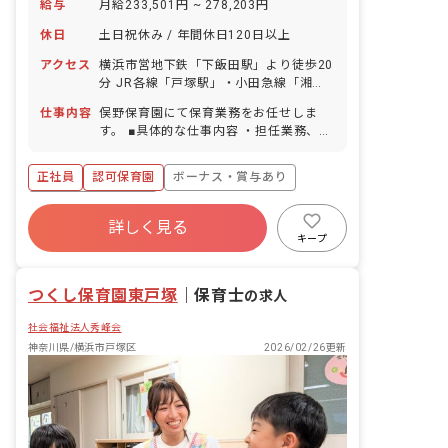
給与
月給233,501円 ~ 278,203円
休日
土日祝休み / 年間休日120日以上
アクセス
横浜市営地下鉄「下飯田駅」より徒歩20
分 JR各線「戸塚駅」・小田急線「湘南
台駅」からバス、「ドリームハイツ」バ
仕事内容
俣野保育園にて保育業務をお任せしま
ス停下車、徒歩5分 ■マイカー・バイ
す。 ■具体的な仕事内容 ・担任業務、ク
ク・自転車通勤OK（ガソリン代・駐車
ラス運営全般 ・0歳（生後57日～）～6
場の補助あり）
歳までの保育 ・子どもの身の回りのお世
正社員
認可保育園
ボーナス・賞与あり
話 ・保護者対応 ・書類業務 ・清掃など
年間休日120日以上
詳しく見る
寮・住宅・家賃補助あり
社会保険完備
キープ
土日祝休み
有給
福利厚生充実
退職金制度
つくし保育園東戸塚
｜
保育士
の求人
社会福祉法人秀峰会
神奈川県/横浜市戸塚区
2026/02/26更新