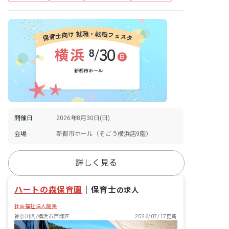
開催日
2026年8月30日(日)
会場
新都市ホール（そごう横浜店9階）
詳しく見る
ハートの森保育園
｜
保育士
の求人
社会福祉法人龍美
神奈川県/横浜市戸塚区
2026/07/17更新