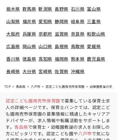
栃木県
群馬県
新潟県
長野県
石川県
富山県
山梨県
福井県
愛知県
静岡県
岐阜県
三重県
大阪府
兵庫県
京都府
滋賀県
奈良県
和歌山県
広島県
岡山県
山口県
島根県
鳥取県
愛媛県
香川県
徳島県
高知県
福岡県
熊本県
鹿児島県
長崎県
大分県
宮崎県
佐賀県
沖縄県
TOP
青森県
八戸市
認定こども園南売市保育園
幼稚園教諭の求人（正社員）
認定こども園南売市保育園
で募集している保育士求
人の詳細ページです。保育士バンクでは、認定こど
も園南売市保育園の募集情報に精通したキャリアア
ドバイザーが、求人情報や転職活動をサポートしま
す。
青森県
で保育士・幼稚園教諭の求人をお探しの
方にピッタリです。認定こども園や
八戸市
で気にな