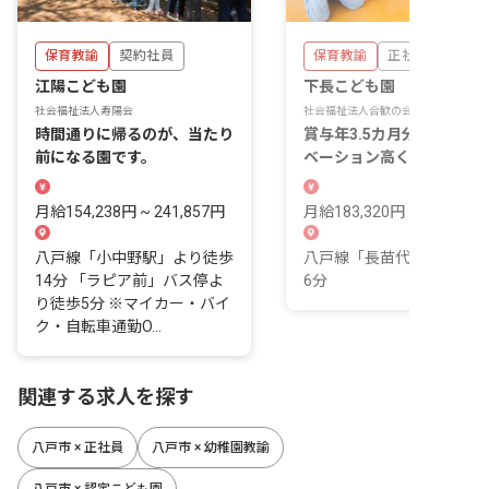
保育教諭
契約社員
保育教諭
正社員
江陽こども園
下長こども園
社会福祉法人寿陽会
社会福祉法人合歓の会
時間通りに帰るのが、当たり
賞与年3.5カ月分支給！モ
前になる園です。
ベーション高くお仕事に取
組めますよ。
月給154,238円 ~ 241,857円
月給183,320円 ~
八戸線「小中野駅」より徒歩
八戸線「長苗代駅」より徒
14分 「ラピア前」バス停よ
6分
り徒歩5分 ※マイカー・バイ
ク・自転車通勤O...
関連する求人を探す
八戸市 × 正社員
八戸市 × 幼稚園教諭
八戸市 × 認定こども園