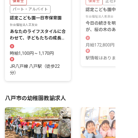
保育士
保育士
正社員
パート・アルバイト
認定こども園中居林こども
社会福祉法人恵泉会
認定こども園一日市保育園
今日の続きを明日できる保
社会福祉法人正友会
が、桜の木のある新しい園
あなたのライフスタイルに合
で始まっていきます。
わせて、子どもたちの成長を
サポートしませんか？
月給172,800円 ~ 177,772
時給1,100円 ~ 1,170円
駅情報はありません。
JR八戸線 八戸駅（徒歩22
分）
八戸市の幼稚園教諭求人