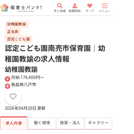
求人検索
転職相談
キープ
メニュー
幼稚園教諭
正社員
認定こども園
認定こども園南売市保育園｜幼
稚園教諭
の求人情報
幼稚園教諭
月給 174,400円〜
青森県八戸市
2026年04月20日 更新
働く環境
施設・法人
ギャラリー
求人内容