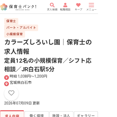
求人検索
転職相談
キープ
メニュー
保育士
パート・アルバイト
小規模保育
カラーズしろいし園｜保育士
の
求人情報
定員12名の小規模保育／シフト応
相談／JR白石駅5分
時給 1,038円〜1,200円
宮城県白石市
2026年07月09日 更新
働く環境
施設・法人
ギャラリー
求人内容