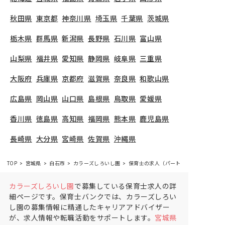
秋田県
東京都
神奈川県
埼玉県
千葉県
茨城県
栃木県
群馬県
新潟県
長野県
石川県
富山県
山梨県
福井県
愛知県
静岡県
岐阜県
三重県
大阪府
兵庫県
京都府
滋賀県
奈良県
和歌山県
広島県
岡山県
山口県
島根県
鳥取県
愛媛県
香川県
徳島県
高知県
福岡県
熊本県
鹿児島県
長崎県
大分県
宮崎県
佐賀県
沖縄県
TOP
宮城県
白石市
カラーズしろいし園
保育士の求人（パート・アルバイト）
カラーズしろいし園
で募集している保育士求人の詳
細ページです。保育士バンクでは、カラーズしろい
し園の募集情報に精通したキャリアアドバイザー
が、求人情報や転職活動をサポートします。
宮城県