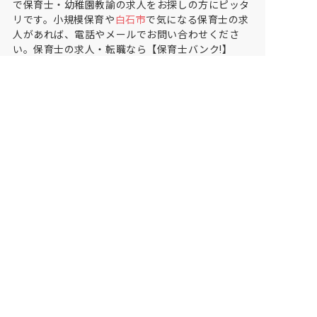
で保育士・幼稚園教諭の求人をお探しの方にピッタ
リです。小規模保育や
白石市
で気になる保育士の求
人があれば、電話やメールでお問い合わせくださ
い。保育士の求人・転職なら【保育士バンク!】
保育士バンク！は
あなたに合う職場を一緒にお探ししま
す
保育をよく知るアドバイザーがフルサポート
非公開求人やここだけの保育園情報が充実
累計40万人以上が利用した信頼実績
適正な有料職業紹介事業者として
厚生労働省の認定取得