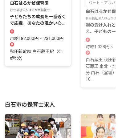
白石はるかぜ保育園
パート・アルバイト
社会福祉法人はるかぜ福祉会
白石はるかぜ保育園
子どもたちの成長を一番近く
社会福祉法人はるかぜ福祉会
で応援。あなたの温かい心が
朝の受け入れと夕方のお迎
輝く場所です。
え、子どもの一日の入口と
口をあなたが担います。
月給182,000円 ~ 231,000円
時給1,038円 ~
秋田新幹線 白石蔵王駅（徒
歩5分）
白石蔵王 秋田新幹線 5 分 
石蔵王 東北・北海道新幹線 
分 白石（宮城） JR東北本
10...
白石市の保育士求人