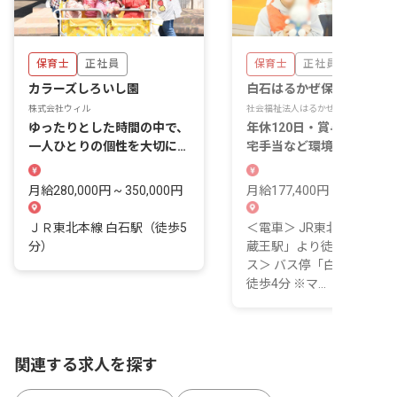
保育士
正社員
保育士
正社員
カラーズしろいし園
白石はるかぜ保育園
株式会社ウィル
社会福祉法人はるかぜ福祉会
ゆったりとした時間の中で、
年休120日・賞与年3回、
一人ひとりの個性を大切にす
宅手当など環境充実！自然
る保育をしませんか？
中でゆったり保育
月給280,000円 ~ 350,000円
月給177,400円 ~ 310,600
ＪＲ東北本線 白石駅（徒歩5
＜電車＞ JR東北本線「白
分）
蔵王駅」より徒歩16分 ＜
ス＞ バス停「白石沖」よ
徒歩4分 ※マ...
関連する求人を探す