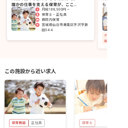
誰かの仕事を支える保育が、ここに
もりが子ども
月給188,500円 ~
あります。
保育士・正社員
病院内保育
宮城県仙台市青葉区芋沢字新
田54-4
福利厚生充実
この施設から近い求人
保育教諭
正社員
保育士