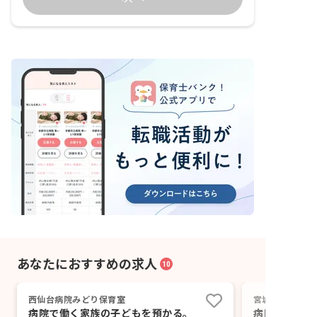
あなたにおすすめの求人
10
西仙台病院みどり保育室
宮城県立こども
病院で働く家族の子どもを預かる。
病院内で育む