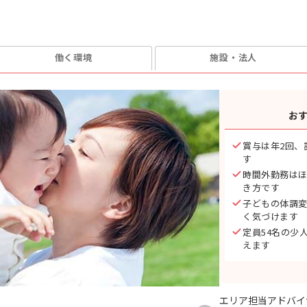
働く環境
施設・法人
お
賞与は年2回、
す
時間外勤務は
き方です
子どもの体調
く気づけます
定員54名の少
えます
エリア担当アドバイ