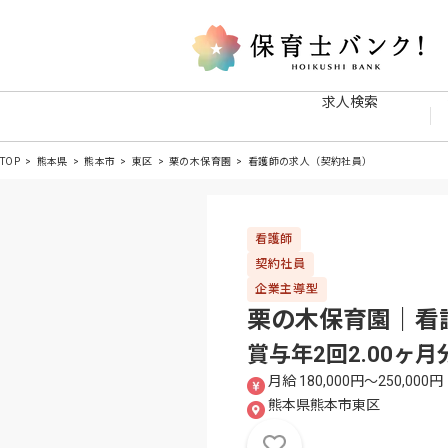
求人検索
TOP
熊本県
熊本市
東区
栗の木保育園
看護師の求人（契約社員）
看護師
契約社員
企業主導型
栗の木保育園｜看
賞与年2回2.00
月給 180,000円〜250,000円
熊本県熊本市東区