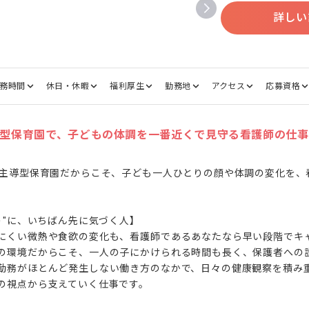
詳しい
務時間
休日・休暇
福利厚生
勤務地
アクセス
応募資格
導型保育園で、子どもの体調を一番近くで見守る看護師の仕事
業主導型保育園だからこそ、子ども一人ひとりの顔や体調の変化を、
う"に、いちばん先に気づく人】

にくい微熱や食欲の変化も、看護師であるあなたなら早い段階でキ
の環境だからこそ、一人の子にかけられる時間も長く、保護者への
勤務がほとんど発生しない働き方のなかで、日々の健康観察を積み
の視点から支えていく仕事です。
