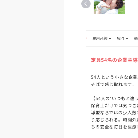
募集職種
雇用形態
給与
勤
定員54名の企業主
54人という小さな企
そばで感じ取れます。

【54人の"いつもと違
保育士だけでは気づき
導型ならではの少人数
り応じられる。時間外
ちの安全な毎日を医療