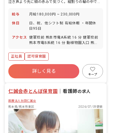
泣き声より先に頬の赤みで気づく。縦割りの輪の中で、看護の目が子どもを見守ります。
給与
月給180,000円 ~ 230,000円
休日
日、祝、他シフト制 有給休暇 ・年間休
日95日
アクセス
健軍校前 熊本市電A系統 16 分 健軍校前
熊本市電B系統 16 分 動植物園入口 熊本
市電A系統 17 分 動植物園入口 熊本市電
B系統 17 分 健軍交番前 熊本市電A系統
正社員
認可保育園
18 分
詳しく見る
キープ
仁誠会赤とんぼ保育園
｜
看護師
の求人
医療法人社団仁誠会
熊本県/熊本市東区
2026/07/09更新