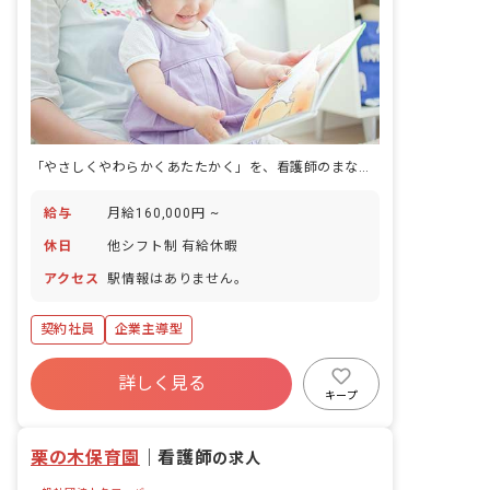
「やさしくやわらかくあたたかく」を、看護師のまなざしと処置で日々かたちにする保育園です。
給与
月給160,000円 ~
休日
他シフト制 有給休暇
アクセス
駅情報はありません。
契約社員
企業主導型
詳しく見る
キープ
栗の木保育園
｜
看護師
の求人