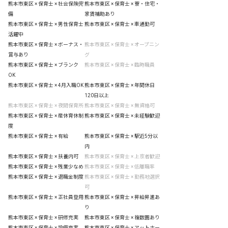
熊本市東区 × 保育士 × 社会保険完
熊本市東区 × 保育士 × 寮・住宅・
備
家賃補助あり
熊本市東区 × 保育士 × 男性保育士
熊本市東区 × 保育士 × 車通勤可
活躍中
熊本市東区 × 保育士 × ボーナス・
熊本市東区 × 保育士 × オープニン
賞与あり
グ
熊本市東区 × 保育士 × ブランク
熊本市東区 × 保育士 × 臨時職員
OK
熊本市東区 × 保育士 × 4月入職OK
熊本市東区 × 保育士 × 年間休日
120日以上
熊本市東区 × 保育士 × 夜間保育所
熊本市東区 × 保育士 × 無資格可
熊本市東区 × 保育士 × 産休育休制
熊本市東区 × 保育士 × 未経験歓迎
度
熊本市東区 × 保育士 × 有給
熊本市東区 × 保育士 × 駅近5分以
内
熊本市東区 × 保育士 × 扶養内可
熊本市東区 × 保育士 × 上京者歓迎
熊本市東区 × 保育士 × 残業少なめ
熊本市東区 × 保育士 × 低離職率
熊本市東区 × 保育士 × 退職金制度
熊本市東区 × 保育士 × 勤務地選択
可
熊本市東区 × 保育士 × 正社員登用
熊本市東区 × 保育士 × 昇給昇進あ
り
熊本市東区 × 保育士 × 研修充実
熊本市東区 × 保育士 × 複数園あり
熊本市東区 × 保育士 × 設備充実
熊本市東区 × 保育士 × アットホー