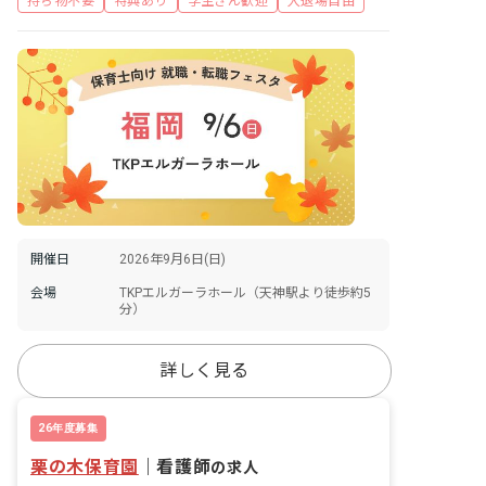
持ち物不要
特典あり
学生さん歓迎
入退場自由
開催日
2026年9月6日(日)
会場
TKPエルガーラホール（天神駅より徒歩約5
分）
詳しく見る
26年度募集
栗の木保育園
｜
看護師
の求人