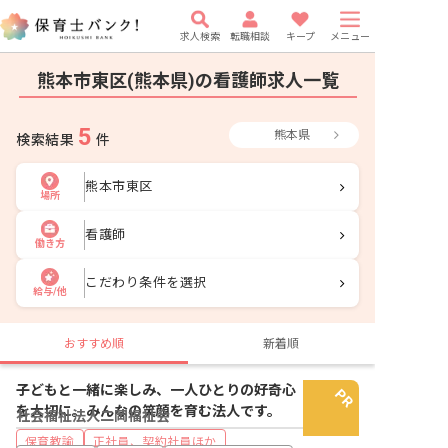
求人検索
転職相談
キープ
メニュー
熊本市東区(熊本県)の看護師求人一覧
5
熊本県
検索結果
件
熊本市東区
場所
看護師
働き方
こだわり条件を選択
給与/他
おすすめ順
新着順
子どもと一緒に楽しみ、一人ひとりの好奇心
を大切に。みんなの笑顔を育む法人です。
社会福祉法人二岡福祉会
保育教諭
正社員、契約社員ほか