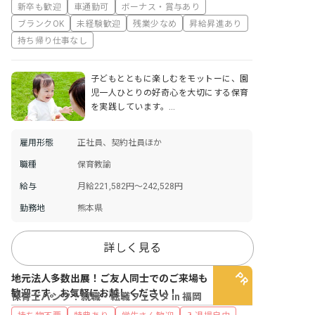
新卒も歓迎
車通勤可
ボーナス・賞与あり
ブランクOK
未経験歓迎
残業少なめ
昇給昇進あり
持ち帰り仕事なし
子どもとともに楽しむをモットーに、園
児一人ひとりの好奇心を大切にする保育
を実践しています。…
雇用形態
正社員、契約社員ほか
職種
保育教諭
給与
月給221,582円～242,528円
勤務地
熊本県
詳しく見る
地元法人多数出展！ご友人同士でのご来場も
歓迎です。お気軽にお越しください！
保育士バンク！就職・転職フェスタ in 福岡