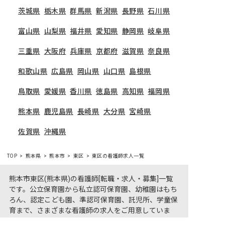
茨城県
栃木県
群馬県
新潟県
長野県
石川県
富山県
山梨県
福井県
愛知県
静岡県
岐阜県
三重県
大阪府
兵庫県
京都府
滋賀県
奈良県
和歌山県
広島県
岡山県
山口県
島根県
鳥取県
愛媛県
香川県
徳島県
高知県
福岡県
熊本県
鹿児島県
長崎県
大分県
宮崎県
佐賀県
沖縄県
TOP
熊本県
熊本市
東区
東区の看護師求人一覧
熊本市東区(熊本県)の看護師[転職・求人・募集]一覧
です。公立保育園から私立認可保育園、幼稚園はもち
ろん、認定こども園、準認可保育園、託児所、学童保
育まで、さまざまな看護師の求人をご用意していま
す。熊本市東区(熊本県)で気になる看護師求人があれ
非公開の求人多数！ 紹介登録はこちら