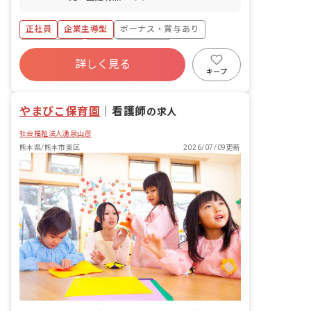
正社員
企業主導型
ボーナス・賞与あり
社会保険完備
有給
退職金制度
詳しく見る
残業少なめ
昇給昇進あり
車通勤可
キープ
未経験歓迎
やまびこ保育園
｜
看護師
の求人
社会福祉法人湧泉山彦
熊本県/熊本市東区
2026/07/09更新