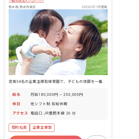
一般社団法人クローバー
熊本県/熊本市東区
2026/07/09更新
定員54名の企業主導型保育園で、子どもの体調を一番近くで見守る看護師の仕事です。
給与
月給180,000円 ~ 250,000円
休日
他シフト制 有給休暇
アクセス
竜田口 JR豊肥本線 26 分
契約社員
企業主導型