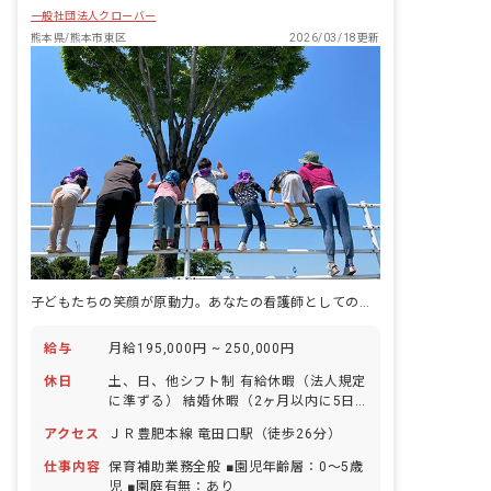
一般社団法人クローバー
熊本県/熊本市東区
2026/03/18更新
子どもたちの笑顔が原動力。あなたの看護師としての経験、ここで活かしませんか？
給与
月給195,000円 ~ 250,000円
休日
土、日、他シフト制 有給休暇（法人規定
に準ずる） 結婚休暇（2ヶ月以内に5日
間） 生理休暇 介護休暇 お子さまの看
アクセス
ＪＲ豊肥本線 竜田口駅（徒歩26分）
護・介護休暇 育児休暇・産前産後休暇
（実績あり） ※年間休日108日
仕事内容
保育補助業務全般 ■園児年齢層：0～5歳
児 ■園庭有無：あり