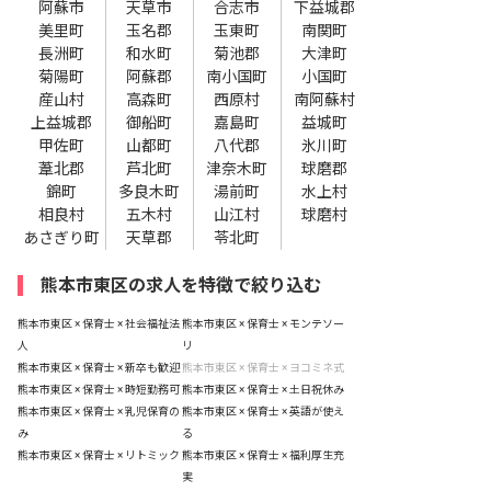
阿蘇市
天草市
合志市
下益城郡
美里町
玉名郡
玉東町
南関町
長洲町
和水町
菊池郡
大津町
菊陽町
阿蘇郡
南小国町
小国町
産山村
高森町
西原村
南阿蘇村
上益城郡
御船町
嘉島町
益城町
甲佐町
山都町
八代郡
氷川町
葦北郡
芦北町
津奈木町
球磨郡
錦町
多良木町
湯前町
水上村
相良村
五木村
山江村
球磨村
あさぎり町
天草郡
苓北町
熊本市東区の求人を特徴で絞り込む
熊本市東区 × 保育士 × 社会福祉法
熊本市東区 × 保育士 × モンテソー
人
リ
熊本市東区 × 保育士 × 新卒も歓迎
熊本市東区 × 保育士 × ヨコミネ式
熊本市東区 × 保育士 × 時短勤務可
熊本市東区 × 保育士 × 土日祝休み
熊本市東区 × 保育士 × 乳児保育の
熊本市東区 × 保育士 × 英語が使え
み
る
熊本市東区 × 保育士 × リトミック
熊本市東区 × 保育士 × 福利厚生充
実