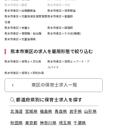
熊本市東区 × 園長
熊本市東区 × 主任
熊本市東区 × 幼稚園教諭
熊本市東区 × 保育教諭
熊本市東区 × 児童発達支援管理責
熊本市東区 × 看護師
任者
熊本市東区 × 栄養士
熊本市東区 × 調理師
熊本市東区 × 事務職・総合職
熊本市東区 × その他(職種)
熊本市東区 × 児童指導員
熊本市東区の求人を雇用形態で絞り込む
熊本市東区 × 保育士 × 正社員
熊本市東区 × 保育士 × パート・ア
ルバイト
熊本市東区 × 保育士 × 契約社員
東区の保育士求人一覧
都道府県別に保育士求人を探す
北海道
宮城県
福島県
青森県
岩手県
山形県
秋田県
東京都
神奈川県
埼玉県
千葉県