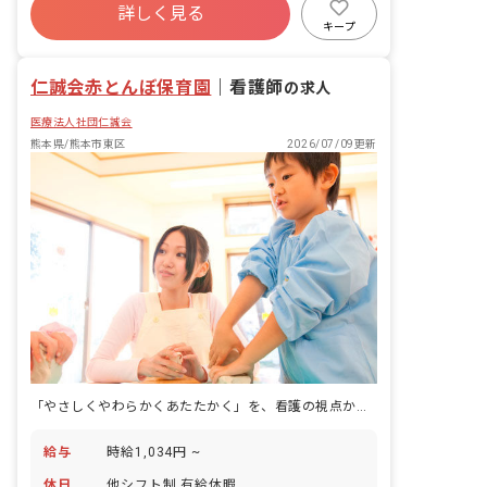
詳しく見る
キープ
仁誠会赤とんぼ保育園
｜
看護師
の求人
医療法人社団仁誠会
熊本県/熊本市東区
2026/07/09更新
「やさしくやわらかくあたたかく」を、看護の視点から支える保育園です。
給与
時給1,034円 ~
休日
他シフト制 有給休暇